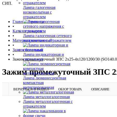
СИП.
Лампа галогенная
низковольтная с
отражателем
Главная страница
•
Каталог товаров
•
Лампа галогенная сетевого
Материал монтажный
напряжения с отражателем
•
Зажим балочный
•
Лампа индикаторная и
Зажим промежуточный ЗПС 2х25-4х120/1200/30 (SO140.0
сигнальная
Зажим промежуточный ЗПС 2х2
Лампа люминесцентная
компактная
интегрированная
ВЕРНУТЬСЯ В РАЗДЕЛ
ОБЗОР ТОВАРА
ОПИСАНИЕ
Лампа металлогалогенная
Лампа металлогалогенная с
отражателем