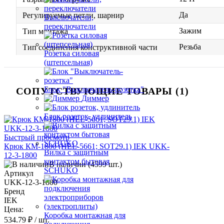
Да
Регулируемые петли, шарнир
Выключатели,
переключатели
Зажим
Тип монтажа
Резьба
Тип соединения конструктивной части
Розетка силовая
(штепсельная)
Блок "Выключатель-розетка"
СОПУТСТВУЮЩИЕ ТОВАРЫ (1)
Диммер
Блок розеток, удлинитель
Быстрый просмотр
Крюк КМ-1800 (HEL-5661; SOT29.1) IEK UKK-
Вилка с защитным
12-3-1800
контактом бытовая
В наличии (4599 шт.)
SCHUKO
Артикул
UKK-12-3-1800
Бренд
IEK
Цена:
Коробка монтажная для
534.79 ₽
/ шт.