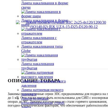
Лампа накаливания в форме
свечи
Лампа накаливания в форме
шара
Лампа накаливания с
отражателем
Лампа накаливания типа
Globe
Лампа накаливания
трубчатая
ОПИСАНИЕ ТОВАРА
Лампа натриевая высокого
давления
Лампа натриевая низкого
Зажимы промежуточные серии ЗПС предназначены для подвеса на
давления
до 1 кВ. Они также могут быть использованы для СИП с изолиров
Лампа неоновая,
опорах до 90°. Зажимы изготовлены из стали горячего цинкования,
иллюминационная, строб-
погодно-климатическим факторам, что обеспечивает работоспособ
лампа