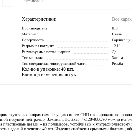
Отзывов: 0
Характеристики:
Все хара
Производитель
IEK
Материал
Сталь
Поверхность
Горячее ци
Разрывная нагрузка
12 Н
Регулируемые петли, шарнир
Да
Тип монтажа
Зажим
Тип соединения конструктивной части
Резьба
Кол-во в упаковке:
40 шт.
Единица измерения:
штук
 промежуточных опорах самонесущих систем СИП изолированных прово
анной несущей нейтралью. Зажимы ЗПС 2х25–4х120/4000/90 можно исполь
 а пластиковые детали – из полимеров, устойчивых к ультрафиолетовому
ность изделий в течение 40 лет. Изделия снабжены срывными болтами, 