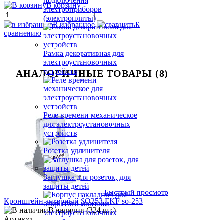
подключения
В корзину
электроприборов
(электроплиты)
В избранное
К
сравнению
Рамка декоративная для
электроустановочных
устройств
АНАЛОГИЧНЫЕ ТОВАРЫ (8)
Реле времени механическое
для электроустановочных
устройств
Розетка удлинителя
Заглушка для розеток, для
защиты детей
Быстрый просмотр
Кронштейн анкерный SO253 EKF so-253
В наличии (324 шт.)
Артикул