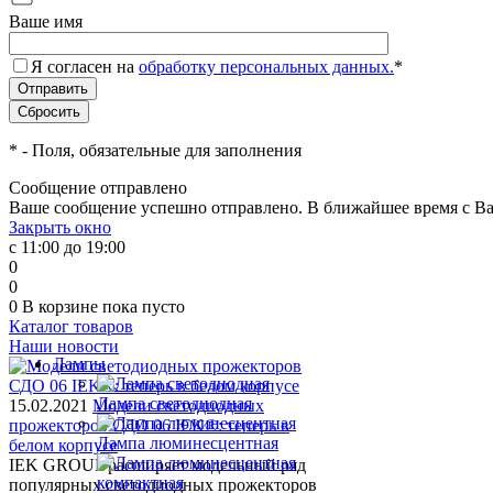
Ваше имя
Я согласен на
обработку персональных данных.
*
*
- Поля, обязательные для заполнения
Сообщение отправлено
Ваше сообщение успешно отправлено. В ближайшее время с Ва
Закрыть окно
с 11:00 до 19:00
0
0
0
В корзине
пока пусто
Каталог товаров
Наши новости
Лампы
Лампа светодиодная
15.02.2021
Модели светодиодных
прожекторов СДО 06 IEK®: теперь в
Лампа люминесцентная
белом корпусе
IEK GROUP расширяет модельный ряд
популярных светодиодных прожекторов