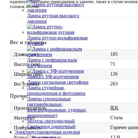
надежную фиксацию проводников в зажиме, также в случае возни
головок болтов.
Лампа ртутная высокого
давления
Лампа ртутно-вольфрамовая
Вес и габариты
дуговая
185
Длина (мм)
Лампа с инфракрасным
71
Высота (мм)
излучением
126
Ширина (мм)
Лампа с УФ-излучением
Лампа сигнальная светофора
263
Вес (грамм)
Лампа студийная,
проекционная и фотолампа
Прочие
Лампы специальные
(автомобильные,
IEK
Производитель
железнодорожные, судовые,
авиационные)
Сталь
Материал
Модуль светодиодный
Светодиод одиночный
Горячее цин
Поверхность
Электроустановочные изделия
12 Н
Разрывная нагрузка