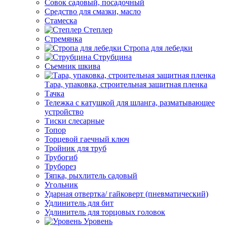
Совок садовый, посадочный
Средство для смазки, масло
Стамеска
Степлер
Стремянка
Стропа для лебедки
Струбцина
Съемник шкива
Тара, упаковка, строительная защитная пленка
Тачка
Тележка с катушкой для шланга, разматывающее
устройство
Тиски слесарные
Топор
Торцевой гаечный ключ
Тройник для труб
Трубогиб
Труборез
Тяпка, рыхлитель садовый
Угольник
Ударная отвертка/ гайковерт (пневматический)
Удлинитель для бит
Удлинитель для торцовых головок
Уровень