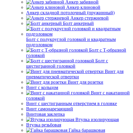
Анкер забивной
Анкер клиновой
Анкер складной потолочный (пружинный)
Анкер стержневой
Болт анкерный
Болт с полукруглой головкой и квадратным
подголовком
Болт с Т-образной
головкой
Болт с
шестигранной головкой
Винт для
пневматической отвертки
Винт для розетки
Винт с кольцом
Винт с накатанной
головкой
Винт с шестигранным отверстием в головке
Винт самонарезающий
Винтовая заклепка
Втулка изолирующая
Втулка резьбовая
Гайка барашковая