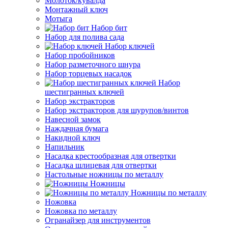
Молоток/кувалда
Монтажный ключ
Мотыга
Набор бит
Набор для полива сада
Набор ключей
Набор пробойников
Набор разметочного шнура
Набор торцевых насадок
Набор
шестигранных ключей
Набор экстракторов
Набор экстракторов для шурупов/винтов
Навесной замок
Наждачная бумага
Накидной ключ
Напильник
Насадка крестообразная для отвертки
Насадка шлицевая для отвертки
Настольные ножницы по металлу
Ножницы
Ножницы по металлу
Ножовка
Ножовка по металлу
Огранайзер для инструментов