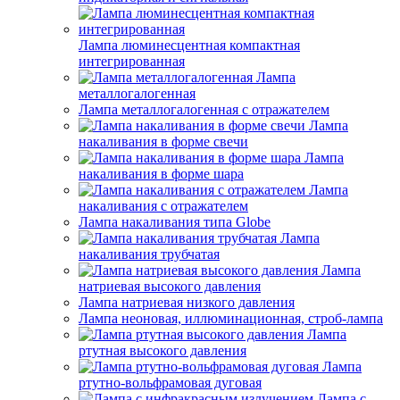
Лампа люминесцентная компактная
интегрированная
Лампа
металлогалогенная
Лампа металлогалогенная с отражателем
Лампа
накаливания в форме свечи
Лампа
накаливания в форме шара
Лампа
накаливания с отражателем
Лампа накаливания типа Globe
Лампа
накаливания трубчатая
Лампа
натриевая высокого давления
Лампа натриевая низкого давления
Лампа неоновая, иллюминационная, строб-лампа
Лампа
ртутная высокого давления
Лампа
ртутно-вольфрамовая дуговая
Лампа с