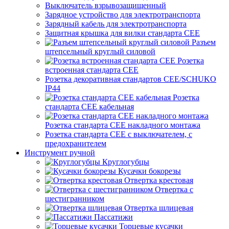
Выключатель взрывозащищенный
Зарядное устройство для электротранспорта
Зарядный кабель для электротранспорта
Защитная крышка для вилки стандарта CEE
Разъем
штепсельный круглый силовой
Розетка
встроенная стандарта CEE
Розетка декоративная стандартов CEE/SCHUKO
IP44
Розетка
стандарта СЕЕ кабельная
Розетка стандарта СЕЕ накладного монтажа
Розетка стандарта СЕЕ с выключателем, с
предохранителем
Инструмент ручной
Круглогубцы
Кусачки бокорезы
Отвертка крестовая
Отвертка с
шестигранником
Отвертка шлицевая
Пассатижи
Торцевые кусачки