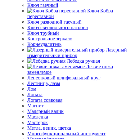
Ключ гаечный
Ключ Кобра
переставной
Ключ разводной гаечный
Ключ сверлильного патрона
Ключ трубный
Контрольное зеркало
Корнеудалитель
Лазерный
измерительный прибор
Лебедка ручная
Лезвие ножа
заменяемое
Лепестковый шлифовальный круг
Лестница, лазы
Лом
Лопата
Лопата совковая
Магнит
Малярный валик
Масленка
Мастерок
Метла, веник, щетка
Многофункциональный инструмент