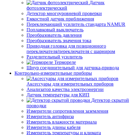
Датчик
фотоэлектрический
Детектор многоуровневой проверки
Емкостной датчик приближения
Переключающий усилитель стандарта NAMUR
Поплавковый выключатель
Преобразователь давления
Преобразователь значения тока
Приводная головка для позиционного
переключателя/переключателя с шарниром
Разделительный усилитель
Термореле
Шнур соединительный для датчика-привода
Контрольно-измерительные приборы
Аксессуары для измерительных приборов
Анализатор качества электроэнергии
Датчик температуры для КИП
Детектор скрытой
проводки
Измерители сопротивления заземления
Измеритель антифриза
Измеритель влажности материала
Измеритель длины кабеля
Измеритель температуры и климата