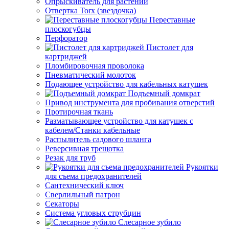
Опрыскиватель для растений
Отвертка Torx (звездочка)
Переставные
плоскогубцы
Перфоратор
Пистолет для
картриджей
Пломбировочная проволока
Пневматический молоток
Подающее устройство для кабельных катушек
Подъемный домкрат
Привод инструмента для пробивания отверстий
Протирочная ткань
Разматывающее устройство для катушек с
кабелем/Станки кабельные
Распылитель садового шланга
Реверсивная трещотка
Резак для труб
Рукоятки
для съема предохранителей
Сантехнический ключ
Сверлильный патрон
Секаторы
Система угловых струбцин
Слесарное зубило