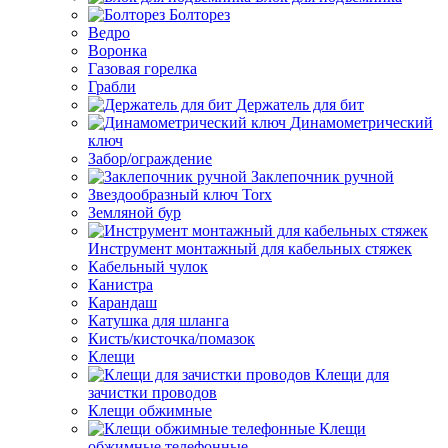
Болторез
Ведро
Воронка
Газовая горелка
Грабли
Держатель для бит
Динамометрический
ключ
Забор/ограждение
Заклепочник ручной
Звездообразный ключ Torx
Земляной бур
Инструмент монтажный для кабельных стяжек
Кабельный чулок
Канистра
Карандаш
Катушка для шланга
Кисть/кисточка/помазок
Клещи
Клещи для
зачистки проводов
Клещи обжимные
Клещи
обжимные телефонные