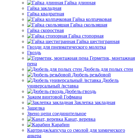
Гайка длинная
Гайка закладная
Гайка квадратная
Гайка колпачковая
Гайка скользящая
Гайка скоростная
Гайка стопорная
Гайка шестигранная
Гвозди для пневматического молотка
Гвоздь
Герметик, монтажная
пена
Дюбель для полых стен
Дюбель резьбовой
Дюбель
универсальный /вставка
Дюбель-гвоздь
Зажим винтовой Гофмана
Заклепка закладная
Защелка
Звено цепи соединительное
Канат, веревка
Карабин
Картридж/капсула со смолой для химического
анкера