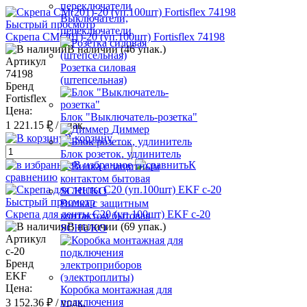
Выключатели,
Быстрый просмотр
переключатели
Скрепа СМ(201)-20 (уп.100шт) Fortisflex 74198
В наличии (46 упак.)
Артикул
Розетка силовая
74198
(штепсельная)
Бренд
Fortisflex
Цена:
Блок "Выключатель-розетка"
1 221.15 ₽
/ упак.
Диммер
В корзину
Блок розеток, удлинитель
В избранное
К
сравнению
Быстрый просмотр
Вилка с защитным
Скрепа для ленты C20 (уп.100шт) EKF c-20
контактом бытовая
В наличии (69 упак.)
SCHUKO
Артикул
c-20
Бренд
EKF
Цена:
Коробка монтажная для
подключения
3 152.36 ₽
/ упак.