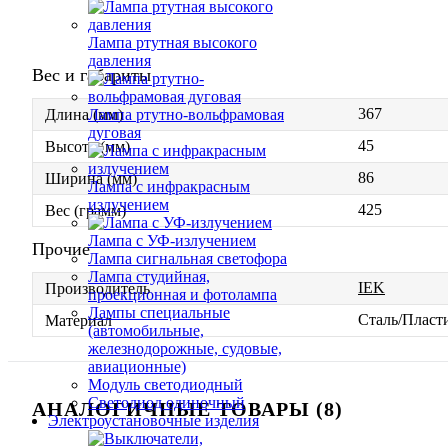
Лампа ртутная высокого
давления
Вес и габариты
367
Лампа ртутно-вольфрамовая
Длина (мм)
дуговая
45
Высота (мм)
86
Ширина (мм)
Лампа с инфракрасным
излучением
425
Вес (грамм)
Лампа с УФ-излучением
Прочие
Лампа сигнальная светофора
Лампа студийная,
IEK
Производитель
проекционная и фотолампа
Лампы специальные
Сталь/Пласт
Материал
(автомобильные,
железнодорожные, судовые,
авиационные)
Модуль светодиодный
Светодиод одиночный
АНАЛОГИЧНЫЕ ТОВАРЫ (8)
Электроустановочные изделия