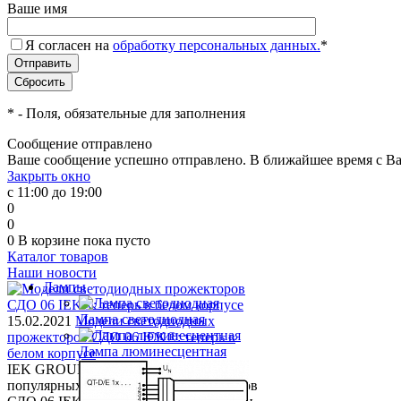
Ваше имя
Я согласен на
обработку персональных данных.
*
*
- Поля, обязательные для заполнения
Сообщение отправлено
Ваше сообщение успешно отправлено. В ближайшее время с Ва
Закрыть окно
с 11:00 до 19:00
0
0
0
В корзине
пока пусто
Каталог товаров
Наши новости
Лампы
Лампа светодиодная
15.02.2021
Модели светодиодных
прожекторов СДО 06 IEK®: теперь в
Лампа люминесцентная
белом корпусе
IEK GROUP расширяет модельный ряд
популярных светодиодных прожекторов