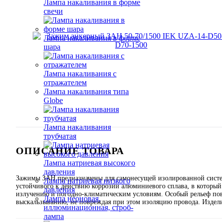
Лампа накаливания в форме
свечи
Лампа накаливания в форме
шара
Лампа накаливания с
отражателем
Лампа накаливания типа
Globe
Лампа накаливания
трубчатая
ОПИСАНИЕ ТОВАРА
Лампа натриевая высокого
давления
Зажимы ЗАН предназначены для самонесущей изолированной систе
Лампа натриевая низкого
устойчивого к действию коррозии алюминиевого сплава, в который
давления
излучению и погодно-климатическим условиям. Особый рельеф пов
Лампа неоновая,
выскальзыванию, не повреждая при этом изоляцию провода. Издели
иллюминационная, строб-
лампа