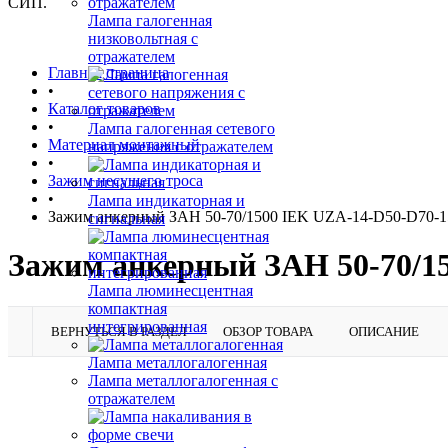
СИП.
Лампа галогенная
низковольтная с
отражателем
Главная страница
•
Каталог товаров
•
Лампа галогенная сетевого
Материал монтажный
напряжения с отражателем
•
Зажим несущего троса
•
Лампа индикаторная и
Зажим анкерный ЗАН 50-70/1500 IEK UZA-14-D50-D70-1
сигнальная
Зажим анкерный ЗАН 50-70/1
Лампа люминесцентная
компактная
интегрированная
ВЕРНУТЬСЯ В РАЗДЕЛ
ОБЗОР ТОВАРА
ОПИСАНИЕ
Лампа металлогалогенная
Лампа металлогалогенная с
отражателем