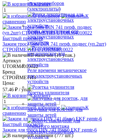
электроприборов
В корзину
(электроплиты)
В избранное
К
сравнению
Рамка декоративная для
электроустановочных
Быстрый просмотр
устройств
Зажим троса 5мм DIN 741 перф. подвес (уп.2шт)
СТРОЙМЕТИЗ UTORM4010022
В наличии (10 упак.)
Артикул
UTORM4010022
Реле времени механическое
Бренд
для электроустановочных
СТРОЙМЕТИЗ
устройств
Цена:
57.46 ₽
/ упак.
Розетка удлинителя
В корзину
В избранное
К
Заглушка для розеток, для
сравнению
защиты детей
Быстрый просмотр
Зажим для троса DIN 741 (6мм) EKF zgmtr-6
В наличии (777 шт.)