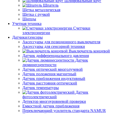
Шлифовальный круг
Шпатель
Щетка металлическая
Щетка с ручкой
Щипцы
Учетная техника
Счетчики
электроэнергии
Датчики/сенсоры
Аксессуары для позиционного выключателя
Аксессуары для сенсорной техники
Выключатель концевой
Датчик дифференциального давления
Датчик
люминесцентности
Датчик оптический многолучевой
Датчик положения магнитный
Датчик приближения индуктивный
Датчик расстояния оптический
Датчик температуры
Датчик
фотоэлектрический
Детектор многоуровневой проверки
Емкостной датчик приближения
Переключающий усилитель стандарта NAMUR