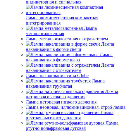
индикаторная и сигнальная
Лампа люминесцентная компактная
интегрированная
Лампа
металлогалогенная
Лампа металлогалогенная с отражателем
Лампа
накаливания в форме свечи
Лампа
накаливания в форме шара
Лампа
накаливания с отражателем
Лампа накаливания типа Globe
Лампа
накаливания трубчатая
Лампа
натриевая высокого давления
Лампа натриевая низкого давления
Лампа неоновая, иллюминационная, строб-лампа
Лампа
ртутная высокого давления
Лампа
ртутно-вольфрамовая дуговая