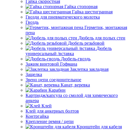
Гайка скоростная
Гайка стопорная
Гайка шестигранная
Гвозди для пневматического молотка
Гвоздь
Герметик, монтажная
пена
Дюбель для полых стен
Дюбель резьбовой
Дюбель
универсальный /вставка
Дюбель-гвоздь
Зажим винтовой Гофмана
Заклепка закладная
Защелка
Звено цепи соединительное
Канат, веревка
Карабин
Картридж/капсула со смолой для химического
анкера
Клей
Клей для анкерных болтов
Контргайка
Крепление ремня / цепи
Кронштейн для кабеля