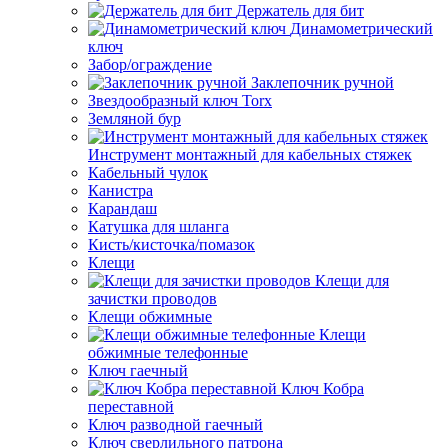
Держатель для бит
Динамометрический
ключ
Забор/ограждение
Заклепочник ручной
Звездообразный ключ Torx
Земляной бур
Инструмент монтажный для кабельных стяжек
Кабельный чулок
Канистра
Карандаш
Катушка для шланга
Кисть/кисточка/помазок
Клещи
Клещи для
зачистки проводов
Клещи обжимные
Клещи
обжимные телефонные
Ключ гаечный
Ключ Кобра
переставной
Ключ разводной гаечный
Ключ сверлильного патрона