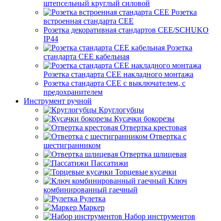
штепсельный круглый силовой
Розетка
встроенная стандарта CEE
Розетка декоративная стандартов CEE/SCHUKO
IP44
Розетка
стандарта СЕЕ кабельная
Розетка стандарта СЕЕ накладного монтажа
Розетка стандарта СЕЕ с выключателем, с
предохранителем
Инструмент ручной
Круглогубцы
Кусачки бокорезы
Отвертка крестовая
Отвертка с
шестигранником
Отвертка шлицевая
Пассатижи
Торцевые кусачки
Ключ
комбинированный гаечный
Рулетка
Маркер
Набор инструментов