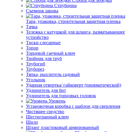
Стропа для лебедки
Струбцина
Съемник шкива
Тара, упаковка, строительная защитная пленка
Тачка
Тележка с катушкой для шланга, разматывающее
устройство
Тиски слесарные
Топор
Торцевой гаечный ключ
Тройник для труб
Трубогиб
Труборез
Тяпка, рыхлитель садовый
Угольник
Ударная отвертка/ гайковерт (пневматический)
Удлинитель для бит
Удлинитель для торцовых головок
Уровень
Установочная коробка с шаблон для сверления
Чистящее средство
Шестигранный ключ
Шило
Шланг пластиковый армированный