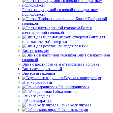
Болт с полукруглой головкой и квадратным
подголовком
Болт с Т-образной
головкой
Болт с
шестигранной головкой
Винт для
пневматической отвертки
Винт для розетки
Винт с кольцом
Винт с накатанной
головкой
Винт с шестигранным отверстием в головке
Винт самонарезающий
Винтовая заклепка
Втулка изолирующая
Втулка резьбовая
Гайка барашковая
Гайка длинная
Гайка закладная
Гайка квадратная
Гайка колпачковая
Гайка скользящая