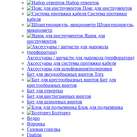
Набор отверток
Пояс для инструментов
Система протяжки
кабеля
Штангенциркуль,
микроометр
Ящик для
инструментов
Аксессуары / запчасти для дырокола (перфоратора)
Аксессуары для системы протяжки кабеля
Аксессуары для шлифования/полировки
Бит для звездообразных винтов Torx
Бит для
крестообразных винтов
Бит для отвертки
Бит для шестигранных винтов
Бит для шлицевых винтов
Блок для подъемника
Болторез
Ведро
Воронка
Газовая горелка
Грабли