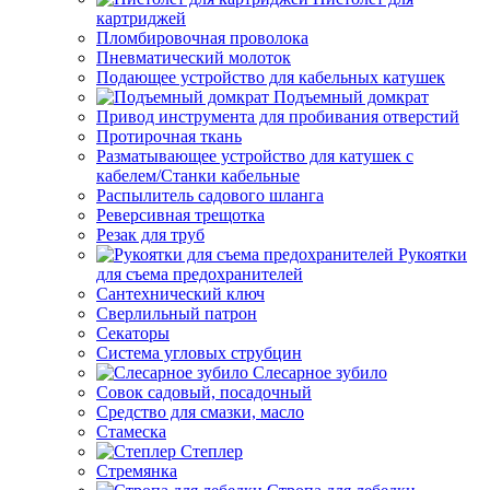
картриджей
Пломбировочная проволока
Пневматический молоток
Подающее устройство для кабельных катушек
Подъемный домкрат
Привод инструмента для пробивания отверстий
Протирочная ткань
Разматывающее устройство для катушек с
кабелем/Станки кабельные
Распылитель садового шланга
Реверсивная трещотка
Резак для труб
Рукоятки
для съема предохранителей
Сантехнический ключ
Сверлильный патрон
Секаторы
Система угловых струбцин
Слесарное зубило
Совок садовый, посадочный
Средство для смазки, масло
Стамеска
Степлер
Стремянка