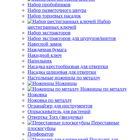
Набор пробойников
Набор разметочного шнура
Набор торцевых насадок
Набор
шестигранных ключей
Набор экстракторов
Набор экстракторов для шурупов/винтов
Навесной замок
Наждачная бумага
Накидной ключ
Напильник
Насадка крестообразная для отвертки
Насадка шлицевая для отвертки
Настольные ножницы по металлу
Ножницы
Ножницы по металлу
Ножовка
Ножовка по металлу
Огранайзер для инструментов
Опрыскиватель для растений
Отвертка Torx (звездочка)
Переставные
плоскогубцы
Перфоратор
Пистолет для