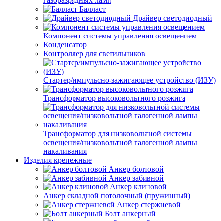
газоразрядных ламп
Балласт
Драйвер светодиодный
Компонент системы управления освещением
Конденсатор
Контроллер для светильников
Стартер/импульсно-зажигающее устройство (ИЗУ)
Трансформатор высоковольтного розжига
Трансформатор для низковольтной системы
освещения/низковольтной галогенной лампы
накаливания
Изделия крепежные
Анкер болтовой
Анкер забивной
Анкер клиновой
Анкер складной потолочный (пружинный)
Анкер стержневой
Болт анкерный