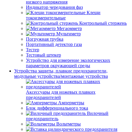
низкого напряжения
Индикатор чередования фаз
Клещи
токоизмерительные
Контрольный стержень
Мегаомметр
Мультиметр
Погружная трубка
Портативный детектор газа
Тестер
Тестовый штекер
Устройство для измерение экологических
параметров окружающей среды
Устройства защиты, плавкие предохранители,
модульные устройства/монтажные устройства
Аксессуары для ножевых плавких
предохранителей
Амперметры
Блок дифференциального тока
Вилочный
предохранитель
Вольтметры