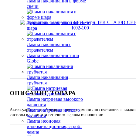
Лампа накаливания в форме
свечи
Лампа накаливания в форме
шара
Лампа накаливания с
отражателем
Лампа накаливания типа
Globe
Лампа накаливания
трубчатая
ОПИСАНИЕ ТОВАРА
Лампа натриевая высокого
давления
Аксессуары для труб черного цвета гармонично сочетаются с глад
Лампа натриевая низкого
системы в едином эстетичном черном исполнении.
давления
Лампа неоновая,
иллюминационная, строб-
лампа