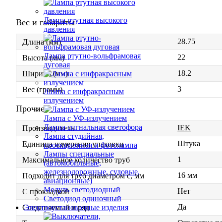
Лампа ртутная высокого
Вес и габариты
давления
28.75
Длина (мм)
Лампа ртутно-вольфрамовая
22
Высота (мм)
дуговая
18.2
Ширина (мм)
3
Вес (грамм)
Лампа с инфракрасным
излучением
Прочие
Лампа с УФ-излучением
Лампа сигнальная светофора
IEK
Производитель
Лампа студийная,
Штука
Единица измерения упаковки
проекционная и фотолампа
Лампы специальные
1
Максимальное количество труб
(автомобильные,
железнодорожные, судовые,
16 мм
Подходит для труб диаметром с, мм
авиационные)
Модуль светодиодный
Нет
С прокладкой
Светодиод одиночный
Да
Электроустановочные изделия
Соединяемый в ряд