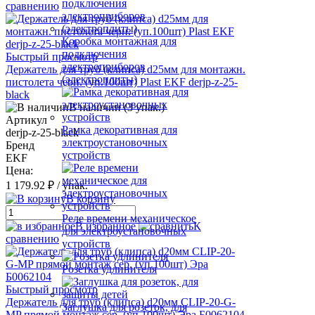
сравнению
Коробка монтажная для
подключения
Быстрый просмотр
электроприборов
Держатель для труб (клипса) d25мм для монтажн.
(электроплиты)
пистолета черн. (уп.100шт) Plast EKF derjp-z-25-
black
В наличии (3 упак.)
Артикул
Рамка декоративная для
derjp-z-25-black
электроустановочных
Бренд
устройств
EKF
Цена:
1 179.92 ₽
/ упак.
В корзину
Реле времени механическое
В избранное
К
для электроустановочных
сравнению
устройств
Розетка удлинителя
Быстрый просмотр
Держатель для труб (клипса) d20мм CLIP-20-G-
Заглушка для розеток, для
MP прямой монтаж сер. (уп.100шт) Эра Б0062104