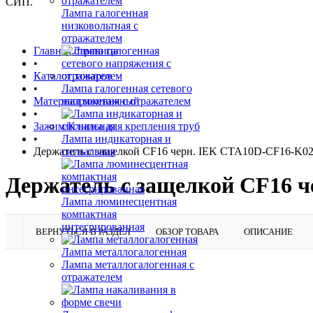
СИП.
Лампа галогенная
низковольтная с
отражателем
Главная страница
•
Каталог товаров
•
Лампа галогенная сетевого
Материал монтажный
напряжения с отражателем
•
Зажим/Клипса для крепления труб
•
Лампа индикаторная и
Держатель с защелкой CF16 черн. IEK CTA10D-CF16-K02
сигнальная
Держатель с защелкой CF16 
Лампа люминесцентная
компактная
интегрированная
ВЕРНУТЬСЯ В РАЗДЕЛ
ОБЗОР ТОВАРА
ОПИСАНИЕ
Лампа металлогалогенная
Лампа металлогалогенная с
отражателем