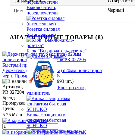
Отверстие п
Тип монтажа
Выключатели,
Черный
Цвет
переключатели
Розетка силовая
(штепсельная)
АНАЛОГИЧНЫЕ ТОВАРЫ (8)
Блок "Выключатель-розетка"
Диммер
Быстрый просмотр
Держатель для труб (клипса) d20мм полистирол
черн. Промрукав PR.02720ч
В наличии (4993 шт.)
Артикул
Блок розеток,
PR.02720ч
удлинитель
Бренд
Промрукав
Цена:
5.25 ₽
/ шт.
Вилка с защитным
контактом бытовая
В корзину
SCHUKO
В избранное
К