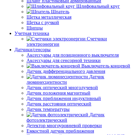
Шланг пластиковый армированный
Шлифовальный круг
Шпатель
Щетка металлическая
Щетка с ручкой
Щипцы
Учетная техника
Счетчики
электроэнергии
Датчики/сенсоры
Аксессуары для позиционного выключателя
Аксессуары для сенсорной техники
Выключатель концевой
Датчик дифференциального давления
Датчик
люминесцентности
Датчик оптический многолучевой
Датчик положения магнитный
Датчик приближения индуктивный
Датчик расстояния оптический
Датчик температуры
Датчик
фотоэлектрический
Детектор многоуровневой проверки
Емкостной датчик приближения