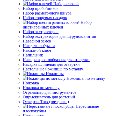
Набор ключей
Набор пробойников
Набор разметочного шнура
Набор торцевых насадок
Набор
шестигранных ключей
Набор экстракторов
Набор экстракторов для шурупов/винтов
Навесной замок
Наждачная бумага
Накидной ключ
Напильник
Насадка крестообразная для отвертки
Насадка шлицевая для отвертки
Настольные ножницы по металлу
Ножницы
Ножницы по металлу
Ножовка
Ножовка по металлу
Огранайзер для инструментов
Опрыскиватель для растений
Отвертка Torx (звездочка)
Переставные
плоскогубцы
Перфоратор