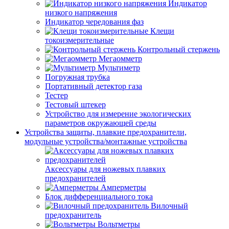
Индикатор
низкого напряжения
Индикатор чередования фаз
Клещи
токоизмерительные
Контрольный стержень
Мегаомметр
Мультиметр
Погружная трубка
Портативный детектор газа
Тестер
Тестовый штекер
Устройство для измерение экологических
параметров окружающей среды
Устройства защиты, плавкие предохранители,
модульные устройства/монтажные устройства
Аксессуары для ножевых плавких
предохранителей
Амперметры
Блок дифференциального тока
Вилочный
предохранитель
Вольтметры