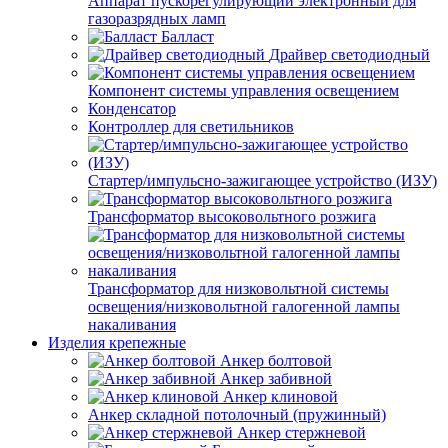
Аппарат пускорегулирующий электронный для
газоразрядных ламп
Балласт
Драйвер светодиодный
Компонент системы управления освещением
Конденсатор
Контроллер для светильников
Стартер/импульсно-зажигающее устройство (ИЗУ)
Трансформатор высоковольтного розжига
Трансформатор для низковольтной системы
освещения/низковольтной галогенной лампы
накаливания
Изделия крепежные
Анкер болтовой
Анкер забивной
Анкер клиновой
Анкер складной потолочный (пружинный)
Анкер стержневой