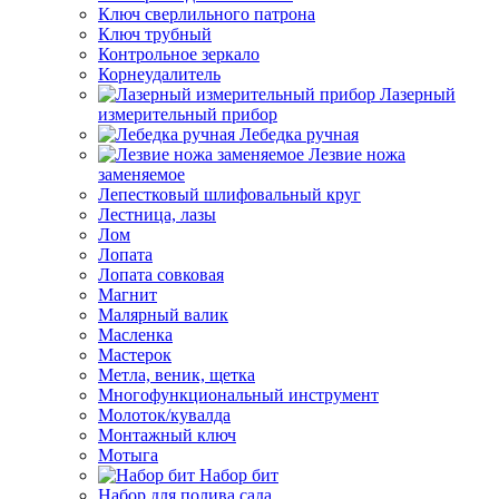
Ключ сверлильного патрона
Ключ трубный
Контрольное зеркало
Корнеудалитель
Лазерный
измерительный прибор
Лебедка ручная
Лезвие ножа
заменяемое
Лепестковый шлифовальный круг
Лестница, лазы
Лом
Лопата
Лопата совковая
Магнит
Малярный валик
Масленка
Мастерок
Метла, веник, щетка
Многофункциональный инструмент
Молоток/кувалда
Монтажный ключ
Мотыга
Набор бит
Набор для полива сада