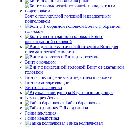
Болт анкерный
Болт с полукруглой головкой и квадратным
подголовком
Болт с Т-образной
головкой
Болт с
шестигранной головкой
Винт для
пневматической отвертки
Винт для розетки
Винт с кольцом
Винт с накатанной
головкой
Винт с шестигранным отверстием в головке
Винт самонарезающий
Винтовая заклепка
Втулка изолирующая
Втулка резьбовая
Гайка барашковая
Гайка длинная
Гайка закладная
Гайка квадратная
Гайка колпачковая