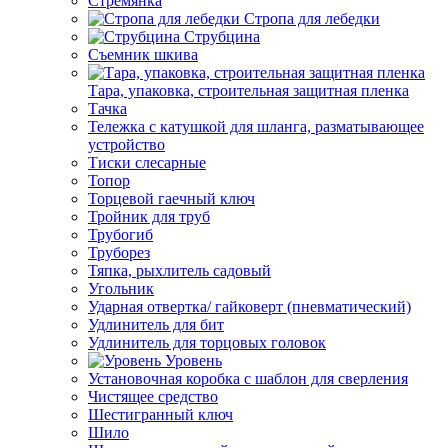
Стремянка
Стропа для лебедки
Струбцина
Съемник шкива
Тара, упаковка, строительная защитная пленка
Тачка
Тележка с катушкой для шланга, разматывающее
устройство
Тиски слесарные
Топор
Торцевой гаечный ключ
Тройник для труб
Трубогиб
Труборез
Тяпка, рыхлитель садовый
Угольник
Ударная отвертка/ гайковерт (пневматический)
Удлинитель для бит
Удлинитель для торцовых головок
Уровень
Установочная коробка с шаблон для сверления
Чистящее средство
Шестигранный ключ
Шило