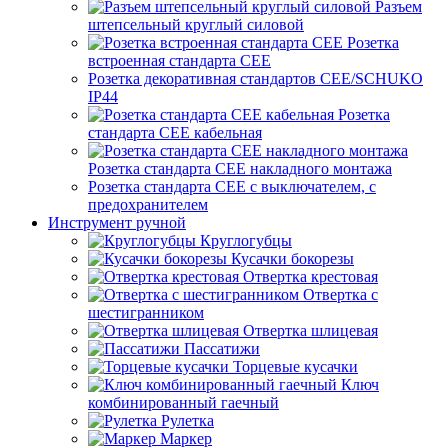
Разъем
штепсельный круглый силовой
Розетка
встроенная стандарта CEE
Розетка декоративная стандартов CEE/SCHUKO
IP44
Розетка
стандарта СЕЕ кабельная
Розетка стандарта СЕЕ накладного монтажа
Розетка стандарта СЕЕ с выключателем, с
предохранителем
Инструмент ручной
Круглогубцы
Кусачки бокорезы
Отвертка крестовая
Отвертка с
шестигранником
Отвертка шлицевая
Пассатижи
Торцевые кусачки
Ключ
комбинированный гаечный
Рулетка
Маркер