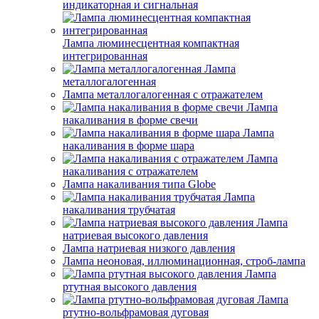
индикаторная и сигнальная
Лампа люминесцентная компактная
интегрированная
Лампа
металлогалогенная
Лампа металлогалогенная с отражателем
Лампа
накаливания в форме свечи
Лампа
накаливания в форме шара
Лампа
накаливания с отражателем
Лампа накаливания типа Globe
Лампа
накаливания трубчатая
Лампа
натриевая высокого давления
Лампа натриевая низкого давления
Лампа неоновая, иллюминационная, строб-лампа
Лампа
ртутная высокого давления
Лампа
ртутно-вольфрамовая дуговая