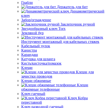
Грабли
Держатель для бит
Динамометрический
ключ
Забор/ограждение
Заклепочник ручной
Звездообразный ключ Torx
Земляной бур
Инструмент монтажный для кабельных стяжек
Кабельный чулок
Канистра
Карандаш
Катушка для шланга
Кисть/кисточка/помазок
Клещи
Клещи для
зачистки проводов
Клещи обжимные
Клещи
обжимные телефонные
Ключ гаечный
Ключ Кобра
переставной
Ключ разводной гаечный