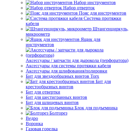
Набор инструментов
Набор отверток
Пояс для инструментов
Система протяжки
кабеля
Штангенциркуль,
микроометр
Ящик для
инструментов
Аксессуары / запчасти для дырокола (перфоратора)
Аксессуары для системы протяжки кабеля
Аксессуары для шлифования/полировки
Бит для звездообразных винтов Torx
Бит для
крестообразных винтов
Бит для отвертки
Бит для шестигранных винтов
Бит для шлицевых винтов
Блок для подъемника
Болторез
Ведро
Воронка
Газовая горелка