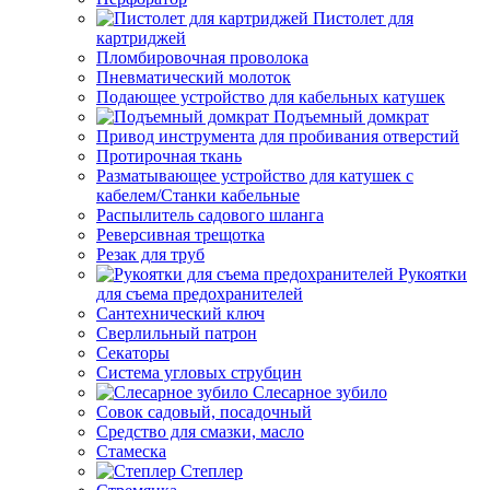
Пистолет для
картриджей
Пломбировочная проволока
Пневматический молоток
Подающее устройство для кабельных катушек
Подъемный домкрат
Привод инструмента для пробивания отверстий
Протирочная ткань
Разматывающее устройство для катушек с
кабелем/Станки кабельные
Распылитель садового шланга
Реверсивная трещотка
Резак для труб
Рукоятки
для съема предохранителей
Сантехнический ключ
Сверлильный патрон
Секаторы
Система угловых струбцин
Слесарное зубило
Совок садовый, посадочный
Средство для смазки, масло
Стамеска
Степлер