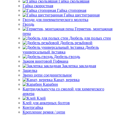
Гайка скользящая
Гайка скоростная
Гайка стопорная
Гайка шестигранная
Гвозди для пневматического молотка
Гвоздь
Герметик, монтажная
пена
Дюбель для полых стен
Дюбель резьбовой
Дюбель
универсальный /вставка
Дюбель-гвоздь
Зажим винтовой Гофмана
Заклепка закладная
Защелка
Звено цепи соединительное
Канат, веревка
Карабин
Картридж/капсула со смолой для химического
анкера
Клей
Клей для анкерных болтов
Контргайка
Крепление ремня / цепи