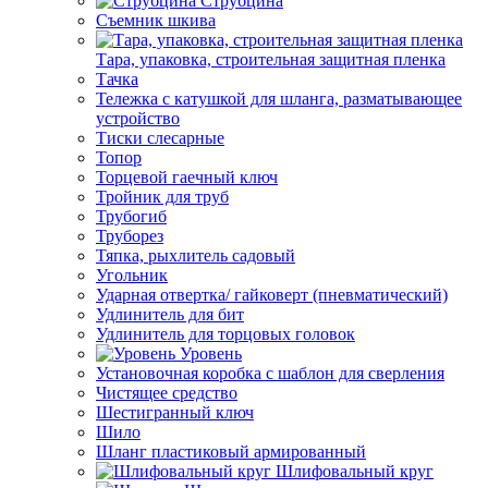
Струбцина
Съемник шкива
Тара, упаковка, строительная защитная пленка
Тачка
Тележка с катушкой для шланга, разматывающее
устройство
Тиски слесарные
Топор
Торцевой гаечный ключ
Тройник для труб
Трубогиб
Труборез
Тяпка, рыхлитель садовый
Угольник
Ударная отвертка/ гайковерт (пневматический)
Удлинитель для бит
Удлинитель для торцовых головок
Уровень
Установочная коробка с шаблон для сверления
Чистящее средство
Шестигранный ключ
Шило
Шланг пластиковый армированный
Шлифовальный круг