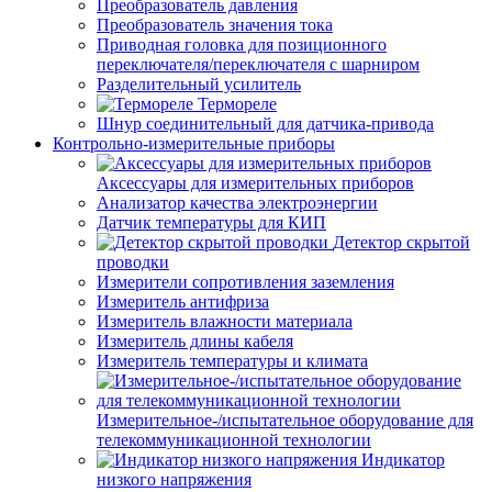
Преобразователь давления
Преобразователь значения тока
Приводная головка для позиционного
переключателя/переключателя с шарниром
Разделительный усилитель
Термореле
Шнур соединительный для датчика-привода
Контрольно-измерительные приборы
Аксессуары для измерительных приборов
Анализатор качества электроэнергии
Датчик температуры для КИП
Детектор скрытой
проводки
Измерители сопротивления заземления
Измеритель антифриза
Измеритель влажности материала
Измеритель длины кабеля
Измеритель температуры и климата
Измерительное-/испытательное оборудование для
телекоммуникационной технологии
Индикатор
низкого напряжения