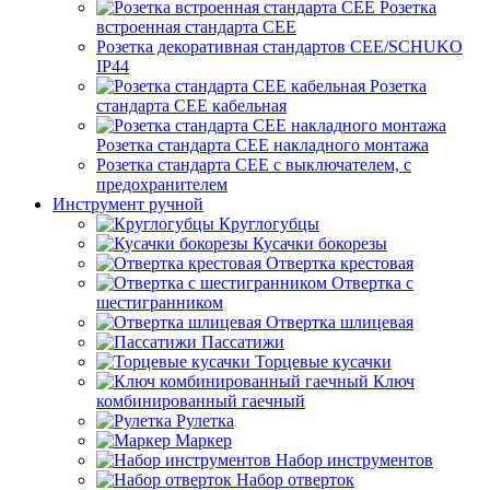
Розетка
встроенная стандарта CEE
Розетка декоративная стандартов CEE/SCHUKO
IP44
Розетка
стандарта СЕЕ кабельная
Розетка стандарта СЕЕ накладного монтажа
Розетка стандарта СЕЕ с выключателем, с
предохранителем
Инструмент ручной
Круглогубцы
Кусачки бокорезы
Отвертка крестовая
Отвертка с
шестигранником
Отвертка шлицевая
Пассатижи
Торцевые кусачки
Ключ
комбинированный гаечный
Рулетка
Маркер
Набор инструментов
Набор отверток