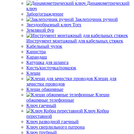
Динамометрический
ключ
Забор/ограждение
Заклепочник ручной
Звездообразный ключ Torx
Земляной бур
Инструмент монтажный для кабельных стяжек
Кабельный чулок
Канистра
Карандаш
Катушка для шланга
Кисть/кисточка/помазок
Клещи
Клещи для
зачистки проводов
Клещи обжимные
Клещи
обжимные телефонные
Ключ гаечный
Ключ Кобра
переставной
Ключ разводной гаечный
Ключ сверлильного патрона
Ключ трубный