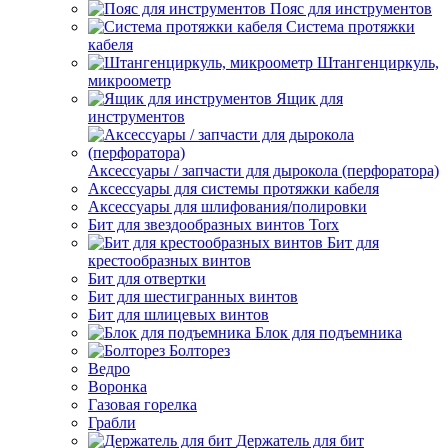
Пояс для инструментов
Система протяжки
кабеля
Штангенциркуль,
микроометр
Ящик для
инструментов
Аксессуары / запчасти для дырокола (перфоратора)
Аксессуары для системы протяжки кабеля
Аксессуары для шлифования/полировки
Бит для звездообразных винтов Torx
Бит для
крестообразных винтов
Бит для отвертки
Бит для шестигранных винтов
Бит для шлицевых винтов
Блок для подъемника
Болторез
Ведро
Воронка
Газовая горелка
Грабли
Держатель для бит