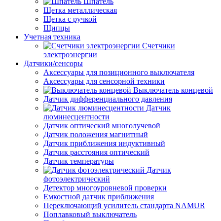
Шпатель
Щетка металлическая
Щетка с ручкой
Щипцы
Учетная техника
Счетчики
электроэнергии
Датчики/сенсоры
Аксессуары для позиционного выключателя
Аксессуары для сенсорной техники
Выключатель концевой
Датчик дифференциального давления
Датчик
люминесцентности
Датчик оптический многолучевой
Датчик положения магнитный
Датчик приближения индуктивный
Датчик расстояния оптический
Датчик температуры
Датчик
фотоэлектрический
Детектор многоуровневой проверки
Емкостной датчик приближения
Переключающий усилитель стандарта NAMUR
Поплавковый выключатель