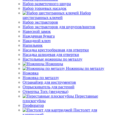
Набор разметочного шнура
Набор торцевых насадок
Набор
шестигранных ключей
Набор экстракторов
Набор экстракторов для шурупов/винтов
Навесной замок
Наждачная бумага
Накидной ключ
Напильник
Насадка крестообразная для отвертки
Насадка шлицевая для отвертки
Настольные ножницы по металлу
Ножницы
Ножницы по металлу
Ножовка
Ножовка по металлу
Огранайзер для инструментов
Опрыскиватель для растений
Отвертка Torx (звездочка)
Переставные
плоскогубцы
Перфоратор
Пистолет для
картриджей