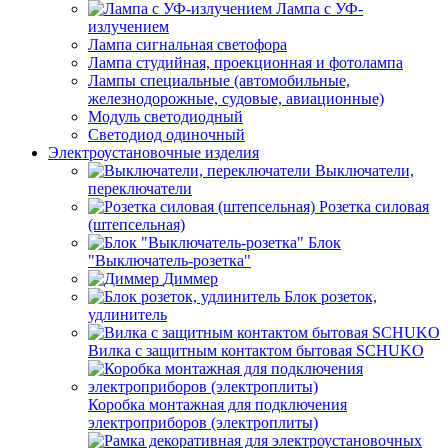
Лампа с УФ-
излучением
Лампа сигнальная светофора
Лампа студийная, проекционная и фотолампа
Лампы специальные (автомобильные,
железнодорожные, судовые, авиационные)
Модуль светодиодный
Светодиод одиночный
Электроустановочные изделия
Выключатели,
переключатели
Розетка силовая
(штепсельная)
Блок
"Выключатель-розетка"
Диммер
Блок розеток,
удлинитель
Вилка с защитным контактом бытовая SCHUKO
Коробка монтажная для подключения
электроприборов (электроплиты)