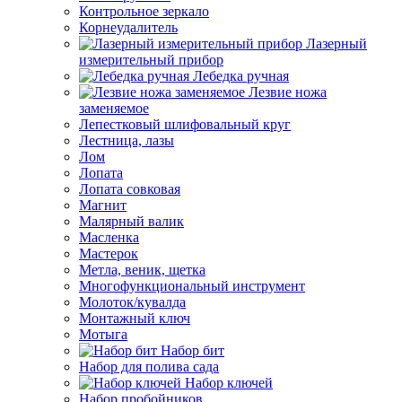
Контрольное зеркало
Корнеудалитель
Лазерный
измерительный прибор
Лебедка ручная
Лезвие ножа
заменяемое
Лепестковый шлифовальный круг
Лестница, лазы
Лом
Лопата
Лопата совковая
Магнит
Малярный валик
Масленка
Мастерок
Метла, веник, щетка
Многофункциональный инструмент
Молоток/кувалда
Монтажный ключ
Мотыга
Набор бит
Набор для полива сада
Набор ключей
Набор пробойников