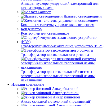
Аппарат пускорегулирующий электронный для
газоразрядных ламп
Балласт
Драйвер светодиодный
Компонент системы управления освещением
Конденсатор
Контроллер для светильников
Стартер/импульсно-зажигающее устройство (ИЗУ)
Трансформатор высоковольтного розжига
Трансформатор для низковольтной системы
освещения/низковольтной галогенной лампы
накаливания
Изделия крепежные
Анкер болтовой
Анкер забивной
Анкер клиновой
Анкер складной потолочный (пружинный)
Анкер стержневой