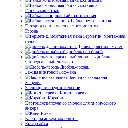
Гайка колпачковая
Гайка скользящая
Гайка скоростная
Гайка стопорная
Гайка шестигранная
Гвозди для пневматического молотка
Гвоздь
Герметик, монтажная
пена
Дюбель для полых стен
Дюбель резьбовой
Дюбель
универсальный /вставка
Дюбель-гвоздь
Зажим винтовой Гофмана
Заклепка закладная
Защелка
Звено цепи соединительное
Канат, веревка
Карабин
Картридж/капсула со смолой для химического
анкера
Клей
Клей для анкерных болтов
Контргайка