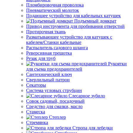
Пломбировочная проволока
Пневматический молоток
Подающее устройство для кабельных катушек
Подъемный домкрат
Привод инструмента для пробивания отверстий
Протирочная ткань
Разматывающее устройство для катушек с
кабелем/Станки кабельные
Распылитель садового шланга
Реверсивная трещотка
Резак для труб
Рукоятки
для съема предохранителей
Сантехнический ключ
Сверлильный патрон
Секаторы
Система угловых струбцин
Слесарное зубило
Совок садовый, посадочный
Средство для смазки, масло
Стамеска
Степлер
Стремянка
Стропа для лебедки