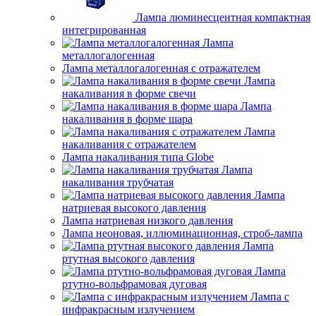
Лампа люминесцентная компактная
интегрированная
Лампа
металлогалогенная
Лампа металлогалогенная с отражателем
Лампа
накаливания в форме свечи
Лампа
накаливания в форме шара
Лампа
накаливания с отражателем
Лампа накаливания типа Globe
Лампа
накаливания трубчатая
Лампа
натриевая высокого давления
Лампа натриевая низкого давления
Лампа неоновая, иллюминационная, строб-лампа
Лампа
ртутная высокого давления
Лампа
ртутно-вольфрамовая дуговая
Лампа с
инфракрасным излучением