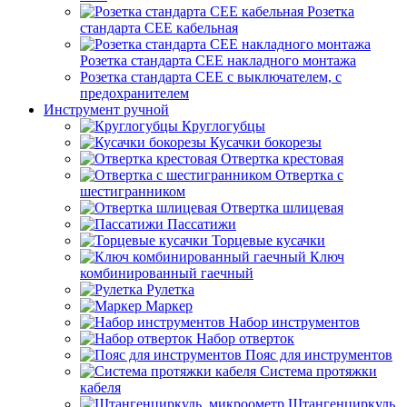
Розетка
стандарта СЕЕ кабельная
Розетка стандарта СЕЕ накладного монтажа
Розетка стандарта СЕЕ с выключателем, с
предохранителем
Инструмент ручной
Круглогубцы
Кусачки бокорезы
Отвертка крестовая
Отвертка с
шестигранником
Отвертка шлицевая
Пассатижи
Торцевые кусачки
Ключ
комбинированный гаечный
Рулетка
Маркер
Набор инструментов
Набор отверток
Пояс для инструментов
Система протяжки
кабеля
Штангенциркуль,