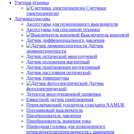
Учетная техника
Счетчики
электроэнергии
Датчики/сенсоры
Аксессуары для позиционного выключателя
Аксессуары для сенсорной техники
Выключатель концевой
Датчик дифференциального давления
Датчик
люминесцентности
Датчик оптический многолучевой
Датчик положения магнитный
Датчик приближения индуктивный
Датчик расстояния оптический
Датчик температуры
Датчик
фотоэлектрический
Детектор многоуровневой проверки
Емкостной датчик приближения
Переключающий усилитель стандарта NAMUR
Поплавковый выключатель
Преобразователь давления
Преобразователь значения тока
Приводная головка для позиционного
переключателя/переключателя с шарниром