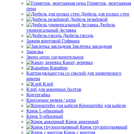
Герметик, монтажная
пена
Дюбель для полых стен
Дюбель резьбовой
Дюбель
универсальный /вставка
Дюбель-гвоздь
Зажим винтовой Гофмана
Заклепка закладная
Защелка
Звено цепи соединительное
Канат, веревка
Карабин
Картридж/капсула со смолой для химического
анкера
Клей
Клей для анкерных болтов
Контргайка
Крепление ремня / цепи
Кронштейн для кабеля
Крюк L-образный
Крюк S-образный
Крюк анкерный
Крюк грузоподъемный
Крюк с винтом