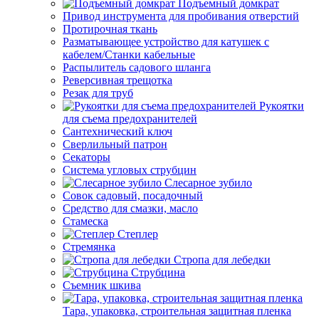
Подъемный домкрат
Привод инструмента для пробивания отверстий
Протирочная ткань
Разматывающее устройство для катушек с
кабелем/Станки кабельные
Распылитель садового шланга
Реверсивная трещотка
Резак для труб
Рукоятки
для съема предохранителей
Сантехнический ключ
Сверлильный патрон
Секаторы
Система угловых струбцин
Слесарное зубило
Совок садовый, посадочный
Средство для смазки, масло
Стамеска
Степлер
Стремянка
Стропа для лебедки
Струбцина
Съемник шкива
Тара, упаковка, строительная защитная пленка