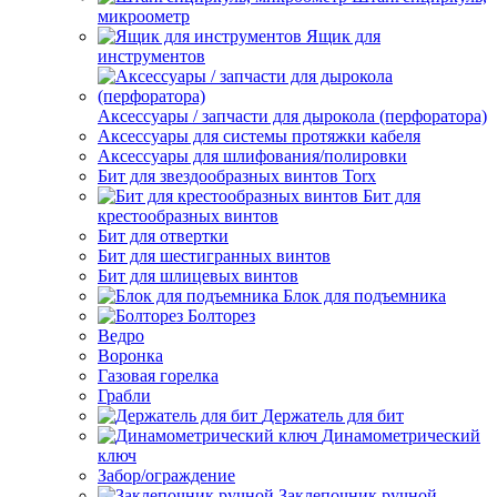
микроометр
Ящик для
инструментов
Аксессуары / запчасти для дырокола (перфоратора)
Аксессуары для системы протяжки кабеля
Аксессуары для шлифования/полировки
Бит для звездообразных винтов Torx
Бит для
крестообразных винтов
Бит для отвертки
Бит для шестигранных винтов
Бит для шлицевых винтов
Блок для подъемника
Болторез
Ведро
Воронка
Газовая горелка
Грабли
Держатель для бит
Динамометрический
ключ
Забор/ограждение
Заклепочник ручной