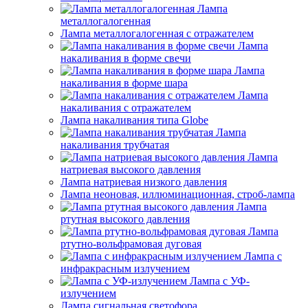
Лампа
металлогалогенная
Лампа металлогалогенная с отражателем
Лампа
накаливания в форме свечи
Лампа
накаливания в форме шара
Лампа
накаливания с отражателем
Лампа накаливания типа Globe
Лампа
накаливания трубчатая
Лампа
натриевая высокого давления
Лампа натриевая низкого давления
Лампа неоновая, иллюминационная, строб-лампа
Лампа
ртутная высокого давления
Лампа
ртутно-вольфрамовая дуговая
Лампа с
инфракрасным излучением
Лампа с УФ-
излучением
Лампа сигнальная светофора