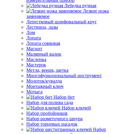
измерительный прибор
Лебедка ручная
Лезвие ножа
заменяемое
Лепестковый шлифовальный круг
Лестница, лазы
Лом
Лопата
Лопата совковая
Магнит
Малярный валик
Масленка
Мастерок
Метла, веник, щетка
Многофункциональный инструмент
Молоток/кувалда
Монтажный ключ
Мотыга
Набор бит
Набор для полива сада
Набор ключей
Набор пробойников
Набор разметочного шнура
Набор торцевых насадок
Набор