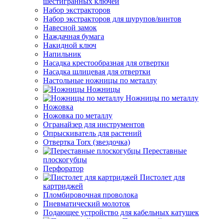
шестигранных ключей
Набор экстракторов
Набор экстракторов для шурупов/винтов
Навесной замок
Наждачная бумага
Накидной ключ
Напильник
Насадка крестообразная для отвертки
Насадка шлицевая для отвертки
Настольные ножницы по металлу
Ножницы
Ножницы по металлу
Ножовка
Ножовка по металлу
Огранайзер для инструментов
Опрыскиватель для растений
Отвертка Torx (звездочка)
Переставные
плоскогубцы
Перфоратор
Пистолет для
картриджей
Пломбировочная проволока
Пневматический молоток
Подающее устройство для кабельных катушек