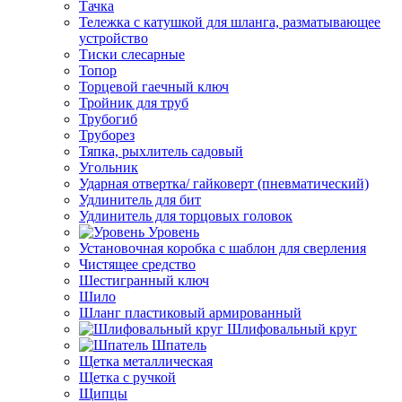
Тачка
Тележка с катушкой для шланга, разматывающее
устройство
Тиски слесарные
Топор
Торцевой гаечный ключ
Тройник для труб
Трубогиб
Труборез
Тяпка, рыхлитель садовый
Угольник
Ударная отвертка/ гайковерт (пневматический)
Удлинитель для бит
Удлинитель для торцовых головок
Уровень
Установочная коробка с шаблон для сверления
Чистящее средство
Шестигранный ключ
Шило
Шланг пластиковый армированный
Шлифовальный круг
Шпатель
Щетка металлическая
Щетка с ручкой
Щипцы