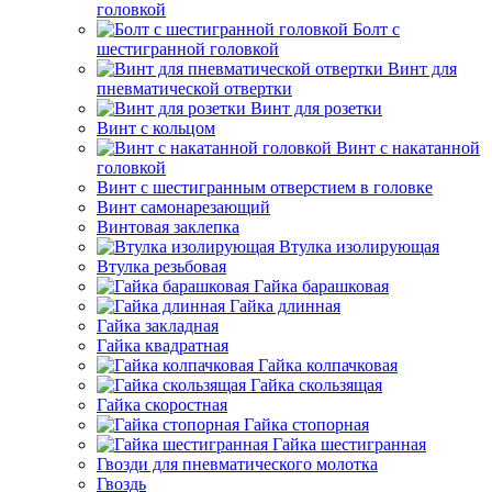
головкой
Болт с
шестигранной головкой
Винт для
пневматической отвертки
Винт для розетки
Винт с кольцом
Винт с накатанной
головкой
Винт с шестигранным отверстием в головке
Винт самонарезающий
Винтовая заклепка
Втулка изолирующая
Втулка резьбовая
Гайка барашковая
Гайка длинная
Гайка закладная
Гайка квадратная
Гайка колпачковая
Гайка скользящая
Гайка скоростная
Гайка стопорная
Гайка шестигранная
Гвозди для пневматического молотка
Гвоздь