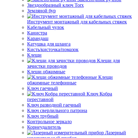
Звездообразный ключ Torx
Земляной бур
Инструмент монтажный для кабельных стяжек
Кабельный чулок
Канистра
Карандаш
Катушка для шланга
Кисть/кисточка/помазок
Клещи
Клещи для
зачистки проводов
Клещи обжимные
Клещи
обжимные телефонные
Ключ гаечный
Ключ Кобра
переставной
Ключ разводной гаечный
Ключ сверлильного патрона
Ключ трубный
Контрольное зеркало
Корнеудалитель
Лазерный