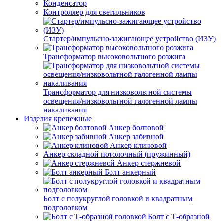
Конденсатор
Контроллер для светильников
Стартер/импульсно-зажигающее устройство (ИЗУ)
Трансформатор высоковольтного розжига
Трансформатор для низковольтной системы
освещения/низковольтной галогенной лампы
накаливания
Изделия крепежные
Анкер болтовой
Анкер забивной
Анкер клиновой
Анкер складной потолочный (пружинный)
Анкер стержневой
Болт анкерный
Болт с полукруглой головкой и квадратным
подголовком
Болт с Т-образной