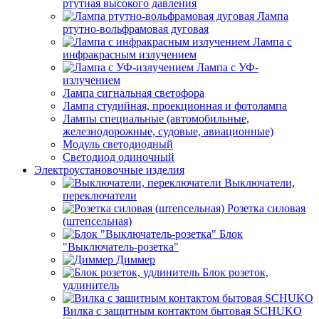
ртутная высокого давления
Лампа
ртутно-вольфрамовая дуговая
Лампа с
инфракрасным излучением
Лампа с УФ-
излучением
Лампа сигнальная светофора
Лампа студийная, проекционная и фотолампа
Лампы специальные (автомобильные,
железнодорожные, судовые, авиационные)
Модуль светодиодный
Светодиод одиночный
Электроустановочные изделия
Выключатели,
переключатели
Розетка силовая
(штепсельная)
Блок
"Выключатель-розетка"
Диммер
Блок розеток,
удлинитель
Вилка с защитным контактом бытовая SCHUKO