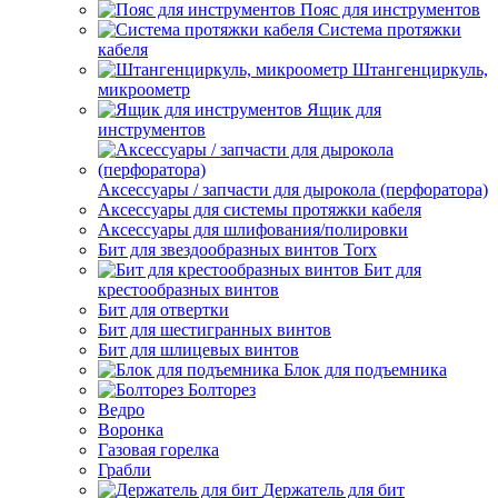
Пояс для инструментов
Система протяжки
кабеля
Штангенциркуль,
микроометр
Ящик для
инструментов
Аксессуары / запчасти для дырокола (перфоратора)
Аксессуары для системы протяжки кабеля
Аксессуары для шлифования/полировки
Бит для звездообразных винтов Torx
Бит для
крестообразных винтов
Бит для отвертки
Бит для шестигранных винтов
Бит для шлицевых винтов
Блок для подъемника
Болторез
Ведро
Воронка
Газовая горелка
Грабли
Держатель для бит