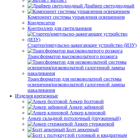
Балласт
Драйвер светодиодный
Компонент системы управления освещением
Конденсатор
Контроллер для светильников
Стартер/импульсно-зажигающее устройство (ИЗУ)
Трансформатор высоковольтного розжига
Трансформатор для низковольтной системы
освещения/низковольтной галогенной лампы
накаливания
Изделия крепежные
Анкер болтовой
Анкер забивной
Анкер клиновой
Анкер складной потолочный (пружинный)
Анкер стержневой
Болт анкерный