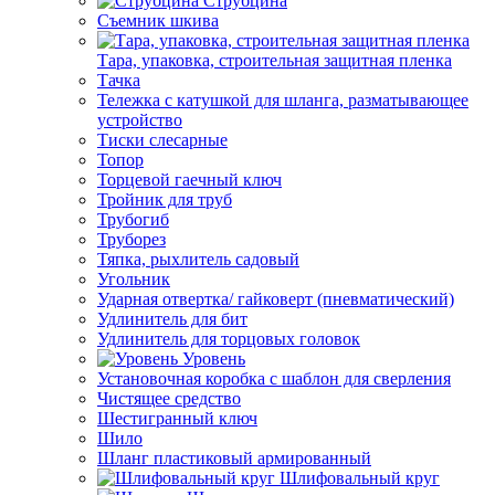
Струбцина
Съемник шкива
Тара, упаковка, строительная защитная пленка
Тачка
Тележка с катушкой для шланга, разматывающее
устройство
Тиски слесарные
Топор
Торцевой гаечный ключ
Тройник для труб
Трубогиб
Труборез
Тяпка, рыхлитель садовый
Угольник
Ударная отвертка/ гайковерт (пневматический)
Удлинитель для бит
Удлинитель для торцовых головок
Уровень
Установочная коробка с шаблон для сверления
Чистящее средство
Шестигранный ключ
Шило
Шланг пластиковый армированный
Шлифовальный круг