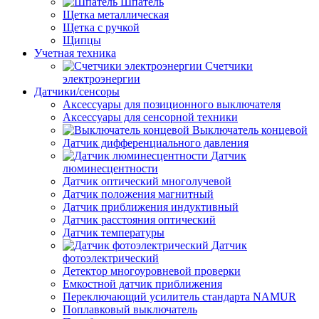
Шпатель
Щетка металлическая
Щетка с ручкой
Щипцы
Учетная техника
Счетчики
электроэнергии
Датчики/сенсоры
Аксессуары для позиционного выключателя
Аксессуары для сенсорной техники
Выключатель концевой
Датчик дифференциального давления
Датчик
люминесцентности
Датчик оптический многолучевой
Датчик положения магнитный
Датчик приближения индуктивный
Датчик расстояния оптический
Датчик температуры
Датчик
фотоэлектрический
Детектор многоуровневой проверки
Емкостной датчик приближения
Переключающий усилитель стандарта NAMUR
Поплавковый выключатель