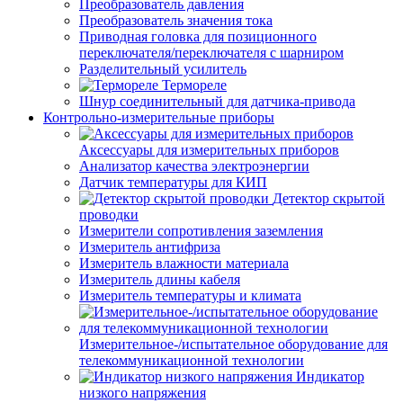
Преобразователь давления
Преобразователь значения тока
Приводная головка для позиционного
переключателя/переключателя с шарниром
Разделительный усилитель
Термореле
Шнур соединительный для датчика-привода
Контрольно-измерительные приборы
Аксессуары для измерительных приборов
Анализатор качества электроэнергии
Датчик температуры для КИП
Детектор скрытой
проводки
Измерители сопротивления заземления
Измеритель антифриза
Измеритель влажности материала
Измеритель длины кабеля
Измеритель температуры и климата
Измерительное-/испытательное оборудование для
телекоммуникационной технологии
Индикатор
низкого напряжения