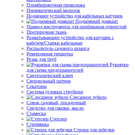
Пломбировочная проволока
Пневматический молоток
Подающее устройство для кабельных катушек
Подъемный домкрат
Привод инструмента для пробивания отверстий
Протирочная ткань
Разматывающее устройство для катушек с
кабелем/Станки кабельные
Распылитель садового шланга
Реверсивная трещотка
Резак для труб
Рукоятки
для съема предохранителей
Сантехнический ключ
Сверлильный патрон
Секаторы
Система угловых струбцин
Слесарное зубило
Совок садовый, посадочный
Средство для смазки, масло
Стамеска
Степлер
Стремянка
Стропа для лебедки