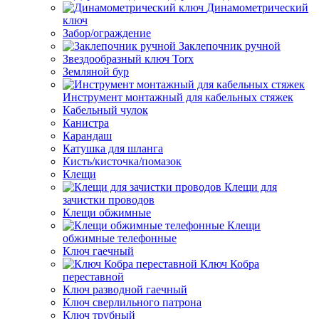
Динамометрический
ключ
Забор/ограждение
Заклепочник ручной
Звездообразный ключ Torx
Земляной бур
Инструмент монтажный для кабельных стяжек
Кабельный чулок
Канистра
Карандаш
Катушка для шланга
Кисть/кисточка/помазок
Клещи
Клещи для
зачистки проводов
Клещи обжимные
Клещи
обжимные телефонные
Ключ гаечный
Ключ Кобра
переставной
Ключ разводной гаечный
Ключ сверлильного патрона
Ключ трубный