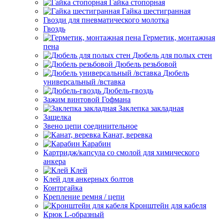
Гайка стопорная
Гайка шестигранная
Гвозди для пневматического молотка
Гвоздь
Герметик, монтажная
пена
Дюбель для полых стен
Дюбель резьбовой
Дюбель
универсальный /вставка
Дюбель-гвоздь
Зажим винтовой Гофмана
Заклепка закладная
Защелка
Звено цепи соединительное
Канат, веревка
Карабин
Картридж/капсула со смолой для химического
анкера
Клей
Клей для анкерных болтов
Контргайка
Крепление ремня / цепи
Кронштейн для кабеля
Крюк L-образный