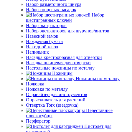
Набор разметочного шнура
Набор торцевых насадок
Набор
шестигранных ключей
Набор экстракторов
Набор экстракторов для шурупов/винтов
Навесной замок
Наждачная бумага
Накидной ключ
Напильник
Насадка крестообразная для отвертки
Насадка шлицевая для отвертки
Настольные ножницы по металлу
Ножницы
Ножницы по металлу
Ножовка
Ножовка по металлу
Огранайзер для инструментов
Опрыскиватель для растений
Отвертка Torx (звездочка)
Переставные
плоскогубцы
Перфоратор
Пистолет для
картриджей