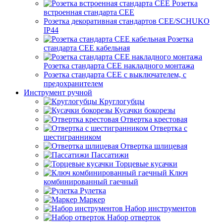
Розетка
встроенная стандарта CEE
Розетка декоративная стандартов CEE/SCHUKO
IP44
Розетка
стандарта СЕЕ кабельная
Розетка стандарта СЕЕ накладного монтажа
Розетка стандарта СЕЕ с выключателем, с
предохранителем
Инструмент ручной
Круглогубцы
Кусачки бокорезы
Отвертка крестовая
Отвертка с
шестигранником
Отвертка шлицевая
Пассатижи
Торцевые кусачки
Ключ
комбинированный гаечный
Рулетка
Маркер
Набор инструментов
Набор отверток