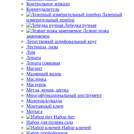
Контрольное зеркало
Корнеудалитель
Лазерный
измерительный прибор
Лебедка ручная
Лезвие ножа
заменяемое
Лепестковый шлифовальный круг
Лестница, лазы
Лом
Лопата
Лопата совковая
Магнит
Малярный валик
Масленка
Мастерок
Метла, веник, щетка
Многофункциональный инструмент
Молоток/кувалда
Монтажный ключ
Мотыга
Набор бит
Набор для полива сада
Набор ключей
Набор пробойников