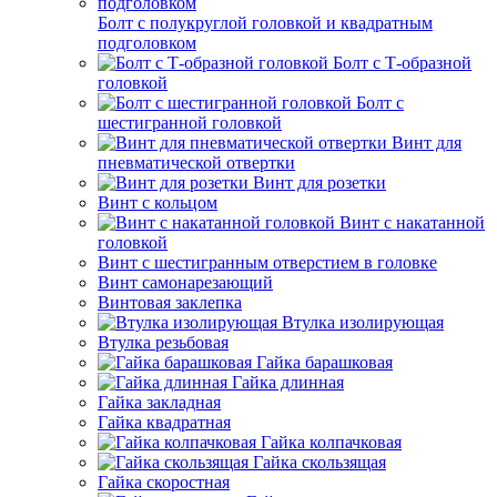
Болт с полукруглой головкой и квадратным
подголовком
Болт с Т-образной
головкой
Болт с
шестигранной головкой
Винт для
пневматической отвертки
Винт для розетки
Винт с кольцом
Винт с накатанной
головкой
Винт с шестигранным отверстием в головке
Винт самонарезающий
Винтовая заклепка
Втулка изолирующая
Втулка резьбовая
Гайка барашковая
Гайка длинная
Гайка закладная
Гайка квадратная
Гайка колпачковая
Гайка скользящая
Гайка скоростная