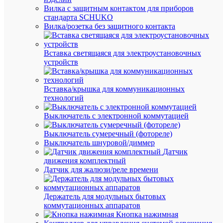
Вилка с защитным контактом для приборов
стандарта SCHUKO
Вилка/розетка без защитного контакта
Вставка светящаяся для электроустановочных
устройств
Вставка/крышка для коммуникационных
Быстры
технологий
просмот
Индикат
Выключатель с электронной коммутацией
ND16-
22D/2
Выключатель сумеречный (фотореле)
красн.
Выключатель шнуровой/диммер
AC/DC
Датчик
230В
движения комплектный
(R)
Датчик для жалюзи/реле времени
CHINT
593075
Держатель для модульных бытовых
коммутационных аппаратов
В
Кнопка нажимная
наличии