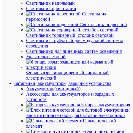
шт.
Светильник напольный
Светильник ориентации
Светильник
В
переносной
корзину
Светильник подвесной
Светильник торшерный, столбик световой
Светильник трубчатый для модульной системы
освещения
В
Светильники для линейных систем освещения
избранн
Указатель световой
К
Фонарь взрывозащищенный карманный
сравнен
электрический
Батарейки, аккумуляторы, зарядные устройства
Аккумулятор (свинцовый)
Аксессуары для аккумуляторов и зарядных
устройств
Батарея аккумуляторная
Быстры
просмот
Блок питания сетевой для бытовой электроники
Выключа
Гальванический
автомат
элемент
2п
Сетевой шнур питания
C