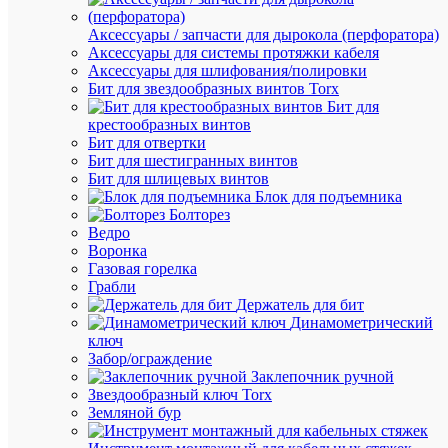
63
(R)
Аксессуары / запчасти для дырокола (перфоратора)
CHINT
Аксессуары для системы протяжки кабеля
179705
Аксессуары для шлифования/полировки
Бит для звездообразных винтов Torx
Бит для
В
крестообразных винтов
наличии
Бит для отвертки
(245
Бит для шестигранных винтов
шт.)
Бит для шлицевых винтов
Артикул
Блок для подъемника
179705
Болторез
Бренд
Ведро
CHINT
Воронка
Цена:
Газовая горелка
2 234.99
Грабли
₽
Держатель для бит
/
Динамометрический
шт.
ключ
Забор/ограждение
Заклепочник ручной
В
Звездообразный ключ Torx
корзину
Земляной бур