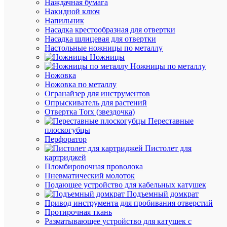
Наждачная бумага
Цена:
Накидной ключ
251.04
Напильник
₽
Насадка крестообразная для отвертки
/
Насадка шлицевая для отвертки
шт.
Настольные ножницы по металлу
Ножницы
Ножницы по металлу
В
Ножовка
корзину
Ножовка по металлу
Огранайзер для инструментов
Опрыскиватель для растений
Отвертка Torx (звездочка)
В
Переставные
избранн
плоскогубцы
Перфоратор
Пистолет для
К
картриджей
сравнен
Пломбировочная проволока
Пневматический молоток
Подающее устройство для кабельных катушек
Подъемный домкрат
Привод инструмента для пробивания отверстий
Протирочная ткань
Быстры
Разматывающее устройство для катушек с