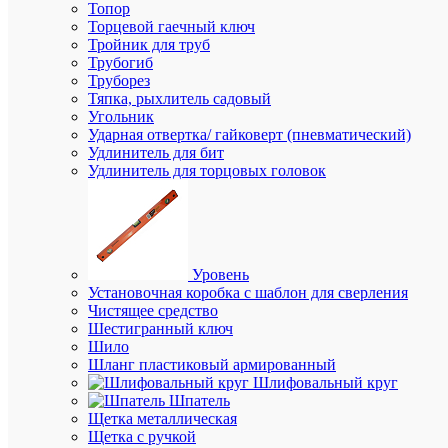
Топор
/
Торцевой гаечный ключ
шт.
Тройник для труб
Трубогиб
Труборез
В
Тяпка, рыхлитель садовый
корзину
Угольник
Ударная отвертка/ гайковерт (пневматический)
Удлинитель для бит
Удлинитель для торцовых головок
В
избранн
К
сравнен
Уровень
Установочная коробка с шаблон для сверления
Чистящее средство
Шестигранный ключ
Шило
Шланг пластиковый армированный
Шлифовальный круг
Шпатель
Щетка металлическая
Щетка с ручкой