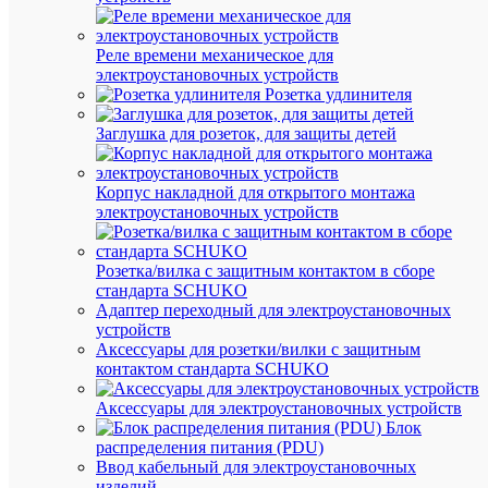
габа
Дл
1000
Реле времени механическое для
(мм
электроустановочных устройств
Розетка удлинителя
Вы
11
(мм
Заглушка для розеток, для защиты детей
Ши
11
(мм
Корпус накладной для открытого монтажа
Ве
электроустановочных устройств
730
(гр
Про
Розетка/вилка с защитным контактом в сборе
стандарта SCHUKO
Коль
Пр
Адаптер переходный для электроустановочных
устройств
Аксессуары для розетки/вилки с защитным
контактом стандарта SCHUKO
АН
Аксессуары для электроустановочных устройств
ТО
Блок
распределения питания (PDU)
(8)
Ввод кабельный для электроустановочных
изделий