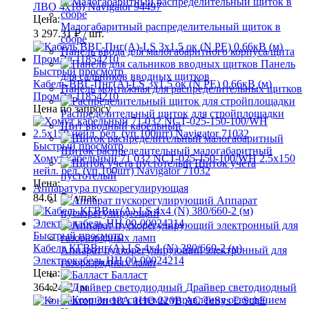
ЛВО 4х18) Navigator 94497
Цена:
Малогабаритный распределительный щиток в
3 297.31 ₽
/ шт.
сборе
Панель ввода для малогабаритного корпуса/щита
Панель
Быстрый просмотр
для сальников вводных щитков
Кабель ВВГ-Пнг(А)-LS 3х1.5 ок (N PE) 0.66кВ (м)
Панель монтажная для распределительных щитков
ПромЭл 11854210
Цена по запросу
Распределительный щиток для стройплощадки
Щит вводный кабельный
Быстрый просмотр
Щиток распределительный малогабаритный
Хомут кабельный 71 032 NCT-025-150-100/WH 2.5х150
Щиток учета
нейл. бел. (уп.100шт) Navigator 71032
пустотелый
Цена:
Аппаратура пускорегулирующая
84.61 ₽
/ упак.
Аппарат
пускорегулирующий
Быстрый просмотр
Кабель КГВВнг(А)-LS 4х4 (N) 380/660-2 (м)
Аппарат пускорегулирующий электронный для
Электрокабель НН 00-00024214
газоразрядных ламп
Цена:
Балласт
364.24 ₽
/ м
Драйвер светодиодный