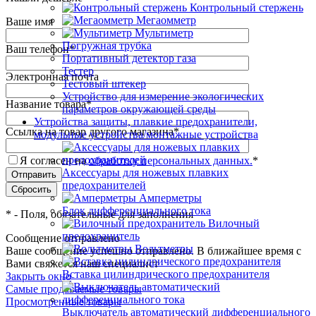
Контрольный стержень
Мегаомметр
Ваше имя
Мультиметр
Погружная трубка
Ваш телефон
*
Портативный детектор газа
Тестер
Электронная почта
Тестовый штекер
Устройство для измерение экологических
Название товара
*
параметров окружающей среды
Устройства защиты, плавкие предохранители,
Ссылка на товар другого магазина
*
модульные устройства/монтажные устройства
Я согласен на
обработку персональных данных.
*
Аксессуары для ножевых плавких
предохранителей
Амперметры
Блок дифференциального тока
*
- Поля, обязательные для заполнения
Вилочный
предохранитель
Сообщение отправлено
Вольтметры
Ваше сообщение успешно отправлено. В ближайшее время с
Вами свяжется наш специалист
Вставка цилиндрического предохранителя
Закрыть окно
Самые продаваемые товары
Просмотренные товары
Выключатель автоматический дифференциального