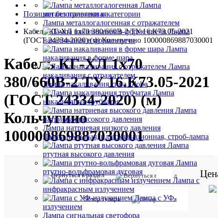
•
Лампа
Позиции без привязки к категории
металлогалогенная
•
Лампа металлогалогенная с отражателем
Кабель КГ-ХЛ 1х70 380/660В-2 ТУ 16.К73.05-2021
Лампа
(ГОСТ 24334-2020) (м) Кольчугино 100000869887030001
накаливания в форме свечи
Лампа
накаливания в форме шара
Кабель КГ-ХЛ 1х70
Лампа
накаливания с отражателем
380/660В-2 ТУ 16.К73.05-2021
Лампа накаливания типа Globe
Лампа
(ГОСТ 24334-2020) (м)
накаливания трубчатая
Лампа
Кольчугино
натриевая высокого давления
Лампа натриевая низкого давления
100000869887030001
Лампа неоновая, иллюминационная, строб-лампа
Лампа
ртутная высокого давления
Лампа
ртутно-вольфрамовая дуговая
Цен
Вернуться в раздел
Лампа с
инфракрасным излучением
Лампа с УФ-
Обзор товара
Отзывов:
излучением
Лампа сигнальная светофора