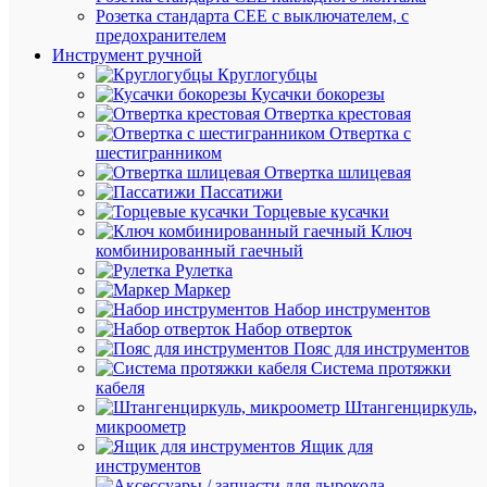
В
Розетка стандарта СЕЕ с выключателем, с
корзину
предохранителем
Инструмент ручной
Круглогубцы
Кусачки бокорезы
В
Отвертка крестовая
избранн
Отвертка с
шестигранником
Отвертка шлицевая
К
Пассатижи
сравнен
Торцевые кусачки
Ключ
комбинированный гаечный
Рулетка
Маркер
Набор инструментов
Быстры
Набор отверток
просмот
Пояс для инструментов
Выключа
Система протяжки
автомат
кабеля
3п
Штангенциркуль,
C
микроометр
32А
Ящик для
6кА
инструментов
NB1-