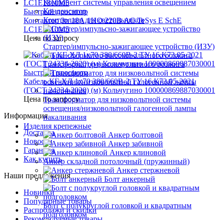
Компонент системы управления освещением
Конденсатор
Быстрый просмотр
Контроллер для светильников
Контактор 3п 18А 1НО 220В AC TeSys E SchE
LC1E1810M5
Цена по запросу
Стартер/импульсно-зажигающее устройство (ИЗУ)
Трансформатор высоковольтного розжига
Быстрый просмотр
Кабель КГ-ХЛ 1х70 380/660В-2 ТУ 16.К73.05-2021
(ГОСТ 24334-2020) (м) Кольчугино 100000869887030001
Цена по запросу
Трансформатор для низковольтной системы
освещения/низковольтной галогенной лампы
Информация
накаливания
Изделия крепежные
Доставка
Анкер болтовой
Новости
Анкер забивной
Гарантия
Анкер клиновой
Как купить
Анкер складной потолочный (пружинный)
Анкер стержневой
Наши предложения
Болт анкерный
Новинки
Популярные товары
Болт с полукруглой головкой и квадратным
Распродажи и скидки
подголовком
Рекомендуемые товары