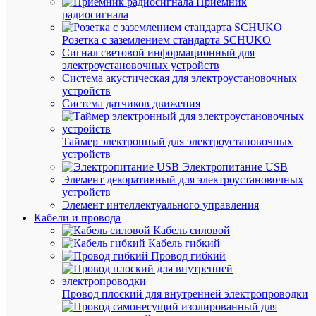
Приемник
радиосигнала
Розетка с заземлением стандарта SCHUKO
Сигнал световой информационный для
электроустановочных устройств
Система акустическая для электроустановочных
устройств
Система датчиков движения
Быстры
просмот
Таймер электронный для электроустановочных
Контакт
устройств
модульн
Электропитание USB
NCH8-
Элемент декоративный для электроустановочных
25/40
устройств
25А
Элемент интеллектуального управления
4НО
Кабели и провода
AC
Кабель силовой
220/230
Кабель гибкий
50Гц
Провод гибкий
(R)
CHINT
256089
Провод плоский для внутренней электропроводки