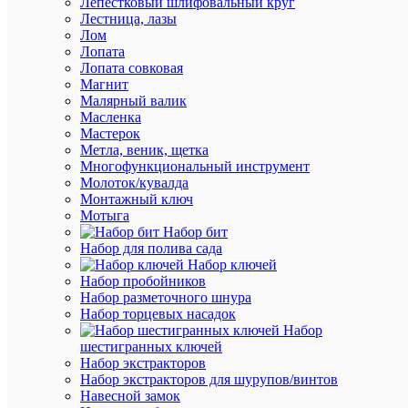
Лепестковый шлифовальный круг
32А
Лестница, лазы
250В
Лом
2P+PE
Лопата
кругл.
Лопата совковая
черн.
Магнит
TOKOV
Малярный валик
ELECTR
Масленка
TKL-
Мастерок
OVOP-
Метла, веник, щетка
2P+PE-
Многофункциональный инструмент
C05
Молоток/кувалда
Монтажный ключ
Мотыга
В
Набор бит
наличии
Набор для полива сада
(86
Набор ключей
шт.)
Набор пробойников
Артикул
Набор разметочного шнура
TKL-
Набор торцевых насадок
OVOP-
Набор
2P+PE-
шестигранных ключей
C05
Набор экстракторов
Бренд
Набор экстракторов для шурупов/винтов
TOKOV
Навесной замок
ELECTR