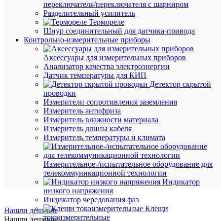
переключателя/переключателя с шарниром
Цена:
Разделительный усилитель
230.45
Термореле
₽
Шнур соединительный для датчика-привода
/
Контрольно-измерительные приборы
шт.
Аксессуары для измерительных приборов
Анализатор качества электроэнергии
В
Датчик температуры для КИП
корзину
Детектор скрытой
проводки
Измерители сопротивления заземления
Измеритель антифриза
В
Измеритель влажности материала
избранн
Измеритель длины кабеля
Измеритель температуры и климата
К
сравнен
Измерительное-/испытательное оборудование для
телекоммуникационной технологии
Индикатор
низкого напряжения
Индикатор чередования фаз
Клещи
Нашли дешевле
токоизмерительные
Нашли дешевле