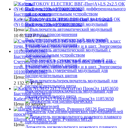
тока
Выключатель автоматический дифференциального
тока с дополнительным устройством
Быстрый просмотр
Кабель TOKOV ELECTRIC ВВГ-Пнг(А)-LS 2х2.5 ОК
Выключатель автоматический модульный
(N) 0.66кВ (уп.100м) УТ000028382
Цена:
10 615.22 ₽
/ упак.
Выключатель автоматический модульный
винтового присоединения
Выключатель автоматический модульный с
дополнительным устройством
Быстрый просмотр
Счетчик CE 101 R5.1 145 М6 1ф 5-60А 230В 1 класс
точн. 1 тариф мех. табло на рейку и в щит. Энергомера
Выключатель сумеречный модульный для
101001003011067
распределительных щитов
Цена:
2 132.37 ₽
/ шт.
Выключатель/переключатель модульный для
Быстрый просмотр
распределительного щита
Кабель NUM-О 2х1.5 (бухта) (м) ПромЭл 11853650
Цена по запросу
Быстрый
Держатель для цилиндрических предохранителей
просмотр
Щиток СП 6мод. с двер. Рувинил 68126
Цена:
Держатель низковольтного ножевого плавкого