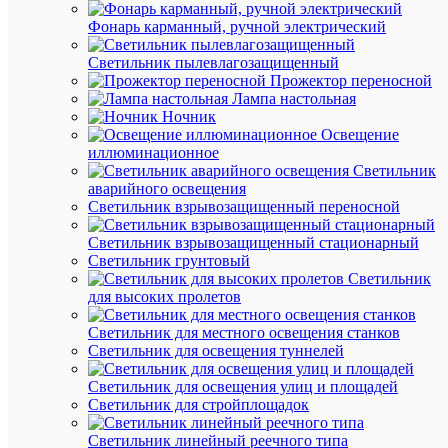
CL
327х260
Фонарь карманный, ручной электрический
150Вт
4000К
Светильник пылевлагозащищенный
IP65
Прожектор переносной
уличный
Лампа настольная
черн.
Ночник
Русский
Освещение
Свет
иллюминационное
1508102
Светильник
аварийного освещения
Светильник взрывозащищенный переносной
В
наличии
Светильник взрывозащищенный стационарный
(599
Светильник грунтовый
шт.)
Светильник
Артикул
для высоких пролетов
1508102
Бренд
Светильник для местного освещения станков
Русский
Светильник для освещения туннелей
Свет
Цена:
Светильник для освещения улиц и площадей
4 899.30
Светильник для стройплощадок
₽
/
Светильник линейный реечного типа