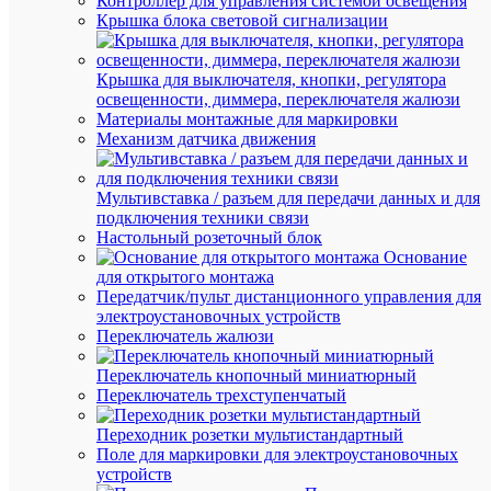
Контроллер для управления системой освещения
(113
Крышка блока световой сигнализации
шт.)
Артикул
593075
Крышка для выключателя, кнопки, регулятора
Бренд
освещенности, диммера, переключателя жалюзи
CHINT
Материалы монтажные для маркировки
Цена:
Механизм датчика движения
218.46
₽
/
Мультивставка / разъем для передачи данных и для
шт.
подключения техники связи
Настольный розеточный блок
Основание
В
для открытого монтажа
корзину
Передатчик/пульт дистанционного управления для
электроустановочных устройств
Переключатель жалюзи
В
Переключатель кнопочный миниатюрный
избранн
Переключатель трехступенчатый
Переходник розетки мультистандартный
К
Поле для маркировки для электроустановочных
сравнен
устройств