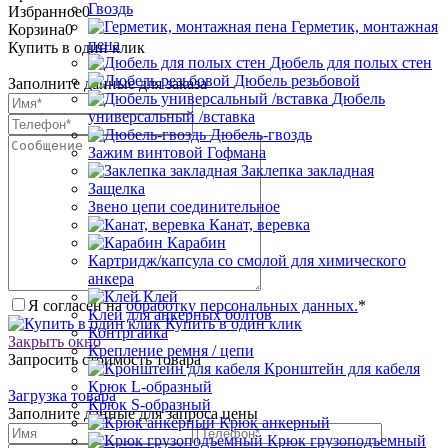
Гвоздь
Избранное
0
Герметик, монтажная
Корзина
0
пена
Купить в один клик
Дюбель для полых стен
Дюбель резьбовой
Заполните данные для заказа
Дюбель
универсальный /вставка
Дюбель-гвоздь
Зажим винтовой Гофмана
Заклепка закладная
Защелка
Звено цепи соединительное
Канат, веревка
Карабин
Картридж/капсула со смолой для химического
анкера
Клей
Я согласен на
обработку персональных данных.
*
Клей для анкерных болтов
Купить в один клик
Контргайка
Закрыть окно
Крепление ремня / цепи
Запросить стоимость товара
Кронштейн для кабеля
Крюк L-образный
Загрузка товара
Крюк S-образный
Заполните данные для запроса цены
Крюк анкерный
Крюк грузоподъемный