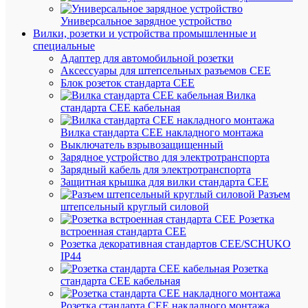
10А
Универсальное зарядное устройство
6кА
Вилки, розетки и устройства промышленные и
NXB-
специальные
63
Адаптер для автомобильной розетки
(R)
Аксессуары для штепсельных разъемов CEE
CHINT
Блок розеток стандарта CEE
814091
Вилка
стандарта CEE кабельная
В
Вилка стандарта CEE накладного монтажа
наличии
Выключатель взрывозащищенный
(87
Зарядное устройство для электротранспорта
шт.)
Зарядный кабель для электротранспорта
Артикул
Защитная крышка для вилки стандарта CEE
814091
Разъем
Бренд
штепсельный круглый силовой
CHINT
Розетка
Цена:
встроенная стандарта CEE
800.81
Розетка декоративная стандартов CEE/SCHUKO
₽
IP44
/
Розетка
шт.
стандарта СЕЕ кабельная
Розетка стандарта СЕЕ накладного монтажа