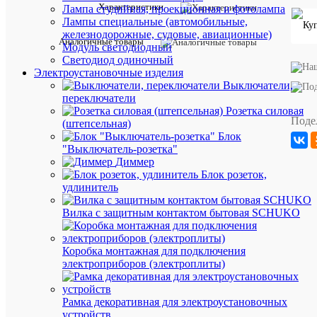
Характеристики
Лампа студийная, проекционная и фотолампа
Лампы специальные (автомобильные,
железнодорожные, судовые, авиационные)
Характе
Все
Аналогичные товары
Модуль светодиодный
характ
Светодиод одиночный
Производи
Кольчуг
Электроустановочные изделия
Длина
1000
Выключатели,
(мм)
переключатели
Высота
11
Розетка силовая
(мм)
Поде
(штепсельная)
Ширина
11
Блок
(мм)
"Выключатель-розетка"
Вес
730
Диммер
(грамм)
Блок розеток,
Единица
удлинитель
измерени
метр
Вилка с защитным контактом бытовая SCHUKO
Коробка монтажная для подключения
электроприборов (электроплиты)
Вес
и
Рамка декоративная для электроустановочных
устройств