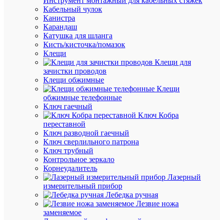
Инструмент монтажный для кабельных стяжек
Кабельный чулок
В
Канистра
избранн
Карандаш
Катушка для шланга
Кисть/кисточка/помазок
К
Клещи
сравнен
Клещи для
зачистки проводов
Клещи обжимные
Клещи
обжимные телефонные
Ключ гаечный
Ключ Кобра
переставной
Ключ разводной гаечный
Ключ сверлильного патрона
Ключ трубный
Контрольное зеркало
Корнеудалитель
Быстры
Лазерный
просмот
измерительный прибор
Разъем
Лебедка ручная
РШ-
Лезвие ножа
ВШ
заменяемое
ОП