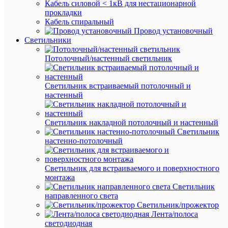
К
Кабель силовой < 1кВ для нестационарной
сравнен
прокладки
Кабель спиральный
Провод установочный
Светильники
Потолочный/настенный светильник
Светильник встраиваемый потолочный и
настенный
Быстры
Светильник накладной потолочный и настенный
просмот
Светильник
Прожект
настенно-потолочный
светоди
СДО
FL
Светильник для встраиваемого и поверхностного
10
монтажа
C
Светильник
150Вт
направленного света
VW
Светильник/прожектор
840
Лента/полоса
BK
светодиодная