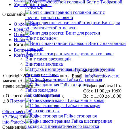
Болт с Т-образной
Уцененные товары
головкой
Болт с
О компании
шестигранной головкой
Винт для
О компании
пневматической отвертки
Бренды
Винт для розетки
Отзывы
Винт с кольцом
Новости
Винт с накатанной
Каталог
головкой
Вопрос ответ
Винт с шестигранным отверстием в головке
Контакты
Винт самонарезающий
Винтовая заклепка
Втулка изолирующая
+7 (964) 308-52-52
Втулка резьбовая
Copyright 2019-2021 © Интернет-
Email:
info@arctic-svet.ru
Гайка барашковая
магазин электротоваров. Все
Гайка длинная
График работы Пн-
права защищены.
Гайка закладная
Сб: с 11:00 до 19:00
Гайка квадратная
г.Оленегорск ул. Космонавтов,
Вс: с 11:00 до 18:00
Гайка колпачковая
д.8
Посмотреть на карте
Гайка скользящая
Гайка скоростная
Обратная связь
Гайка стопорная
+7 (964) 308-52-52
Гайка шестигранная
info@arctic-svet.ru
Гвозди для пневматического молотка
Сравнение
0