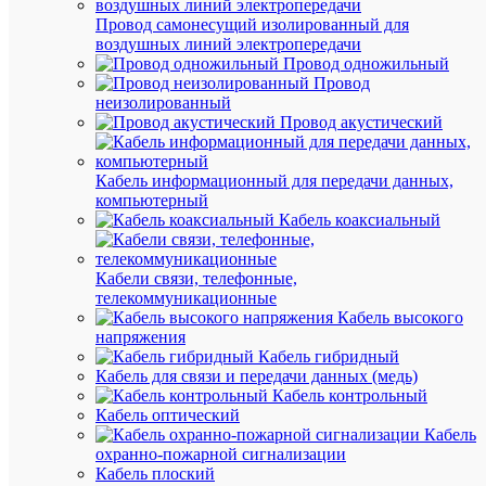
В
Провод самонесущий изолированный для
наличии
воздушных линий электропередачи
(59
Провод одножильный
шт.)
Провод
Артикул
неизолированный
256089
Провод акустический
Бренд
CHINT
Цена:
Кабель информационный для передачи данных,
4 364.94
компьютерный
₽
Кабель коаксиальный
/
шт.
Кабели связи, телефонные,
телекоммуникационные
В
Кабель высокого
корзину
напряжения
Кабель гибридный
Кабель для связи и передачи данных (медь)
Кабель контрольный
В
Кабель оптический
избранн
Кабель
охранно-пожарной сигнализации
Кабель плоский