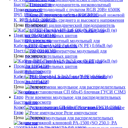
Быстрый просмотр
Прожектор светодиодный с пультом RGB 20Вт 6500К
IP65 1600лм 20 режимов работы КОСМОС
Плавкий предохранитель низковольтный ножевой
K_PR5_LED_20RGB
Предохранитель среднего и высокого напряжения
Цена по запросу
Пробковый цилиндрический предохранитель
Быстрый просмотр
Пускатель магнитный модульный для
Кабель ППГ-Пнг(А)-HF 3х6 ОК (N PE) 0.66кВ (м)
распределительных щитов
Цветлит 00-00140340
Цена по запросу
Регулятор температуры модульный для
распределительных щитов
Быстрый просмотр
Резистор
Кабель ВВГ-Пнг(А)-LS 3х2.5 ок (N PE) 0.66кВ (м)
Реле времени
ПромЭл 11854230
аналоговое
Цена по запросу
Реле времени модульное для распределительных
Быстрый просмотр
щитов
Коробка установочная СП 68х45 блочная ГУСИ С3М3
Реле времени цифровое
Евро
Реле импульсное
Цена по запросу