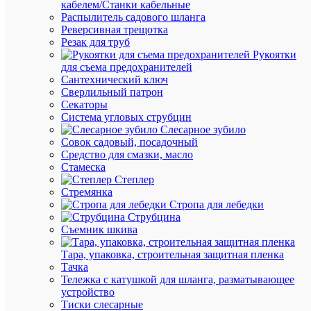
просмот
кабелем/Станки кабельные
Выключа
Распылитель садового шланга
автомат
Реверсивная трещотка
3п
Резак для труб
C
Рукоятки
10А
для съема предохранителей
4.5кА
Сантехнический ключ
NXB-
Сверлильный патрон
63S
Секаторы
(R)
Система угловых струбцин
CHINT
Слесарное зубило
296826
Совок садовый, посадочный
Средство для смазки, масло
Стамеска
В
Степлер
наличии
Стремянка
(301
Стропа для лебедки
шт.)
Струбцина
Артикул
Съемник шкива
296826
Бренд
Тара, упаковка, строительная защитная пленка
CHINT
Тачка
Цена:
Тележка с катушкой для шланга, разматывающее
797.56
устройство
Тиски слесарные
₽