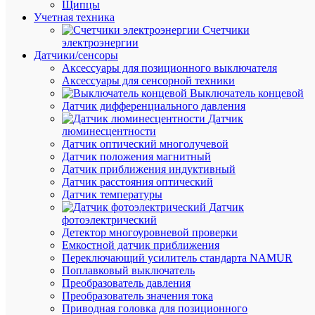
Щипцы
Учетная техника
Быстры
Счетчики
просмот
электроэнергии
Пристав
Датчики/сенсоры
доп.
Аксессуары для позиционного выключателя
контакт
Аксессуары для сенсорной техники
AX-
Выключатель концевой
3X/20
Датчик дифференциального давления
к
Датчик
контакт
люминесцентности
NXC-
Датчик оптический многолучевой
06~630
Датчик положения магнитный
(R)
Датчик приближения индуктивный
CHINT
Датчик расстояния оптический
938258
Датчик температуры
Датчик
фотоэлектрический
В
Детектор многоуровневой проверки
наличии
Емкостной датчик приближения
(998
Переключающий усилитель стандарта NAMUR
шт.)
Поплавковый выключатель
Артикул
Преобразователь давления
938258
Преобразователь значения тока
Бренд
Приводная головка для позиционного
CHINT