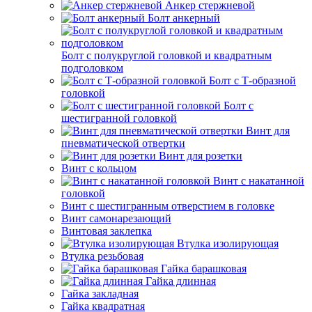
Анкер стержневой
Болт анкерный
Болт с полукруглой головкой и квадратным
подголовком
Болт с Т-образной
головкой
Болт с
шестигранной головкой
Винт для
пневматической отвертки
Винт для розетки
Винт с кольцом
Винт с накатанной
головкой
Винт с шестигранным отверстием в головке
Винт самонарезающий
Винтовая заклепка
Втулка изолирующая
Втулка резьбовая
Гайка барашковая
Гайка длинная
Гайка закладная
Гайка квадратная