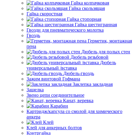
Гайка колпачковая
Гайка скользящая
Гайка скоростная
Гайка стопорная
Гайка шестигранная
Гвозди для пневматического молотка
Гвоздь
Герметик, монтажная
пена
Дюбель для полых стен
Дюбель резьбовой
Дюбель
универсальный /вставка
Дюбель-гвоздь
Зажим винтовой Гофмана
Заклепка закладная
Защелка
Звено цепи соединительное
Канат, веревка
Карабин
Картридж/капсула со смолой для химического
анкера
Клей
Клей для анкерных болтов
Контргайка