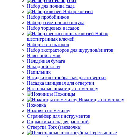
Набор бит
Набор для полива сада
Набор ключей
Набор пробойников
Набор разметочного шнура
Набор торцевых насадок
Набор
шестигранных ключей
Набор экстракторов
Набор экстракторов для шурупов/винтов
Навесной замок
Наждачная бумага
Накидной ключ
Напильник
Насадка крестообразная для отвертки
Насадка шлицевая для отвертки
Настольные ножницы по металлу
Ножницы
Ножницы по металлу
Ножовка
Ножовка по металлу
Огранайзер для инструментов
Опрыскиватель для растений
Отвертка Torx (звездочка)
Переставные