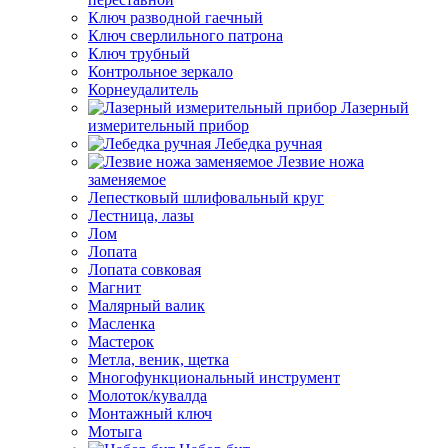
Ключ разводной гаечный
Ключ сверлильного патрона
Ключ трубный
Контрольное зеркало
Корнеудалитель
Лазерный
измерительный прибор
Лебедка ручная
Лезвие ножа
заменяемое
Лепестковый шлифовальный круг
Лестница, лазы
Лом
Лопата
Лопата совковая
Магнит
Малярный валик
Масленка
Мастерок
Метла, веник, щетка
Многофункциональный инструмент
Молоток/кувалда
Монтажный ключ
Мотыга