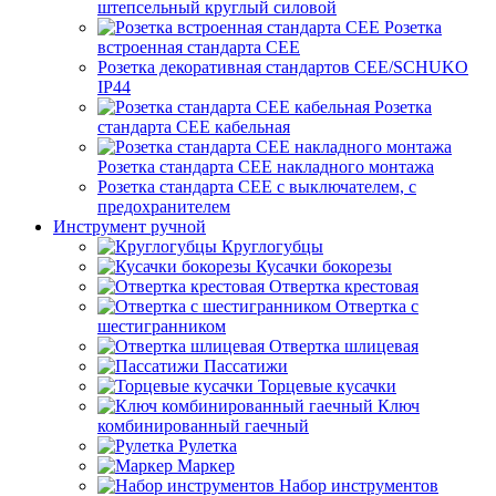
штепсельный круглый силовой
Розетка
встроенная стандарта CEE
Розетка декоративная стандартов CEE/SCHUKO
IP44
Розетка
стандарта СЕЕ кабельная
Розетка стандарта СЕЕ накладного монтажа
Розетка стандарта СЕЕ с выключателем, с
предохранителем
Инструмент ручной
Круглогубцы
Кусачки бокорезы
Отвертка крестовая
Отвертка с
шестигранником
Отвертка шлицевая
Пассатижи
Торцевые кусачки
Ключ
комбинированный гаечный
Рулетка
Маркер
Набор инструментов