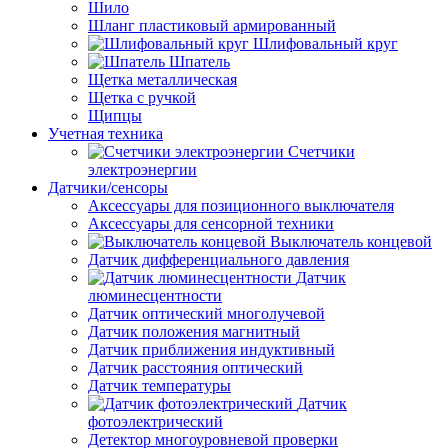
Шило
Шланг пластиковый армированный
Шлифовальный круг
Шпатель
Щетка металлическая
Щетка с ручкой
Щипцы
Учетная техника
Счетчики
электроэнергии
Датчики/сенсоры
Аксессуары для позиционного выключателя
Аксессуары для сенсорной техники
Выключатель концевой
Датчик дифференциального давления
Датчик
люминесцентности
Датчик оптический многолучевой
Датчик положения магнитный
Датчик приближения индуктивный
Датчик расстояния оптический
Датчик температуры
Датчик
фотоэлектрический
Детектор многоуровневой проверки