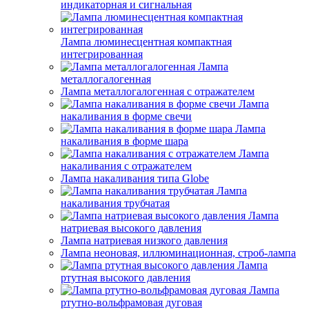
индикаторная и сигнальная
Лампа люминесцентная компактная
интегрированная
Лампа
металлогалогенная
Лампа металлогалогенная с отражателем
Лампа
накаливания в форме свечи
Лампа
накаливания в форме шара
Лампа
накаливания с отражателем
Лампа накаливания типа Globe
Лампа
накаливания трубчатая
Лампа
натриевая высокого давления
Лампа натриевая низкого давления
Лампа неоновая, иллюминационная, строб-лампа
Лампа
ртутная высокого давления
Лампа
ртутно-вольфрамовая дуговая