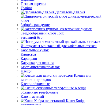
Газовая горелка
Грабли
Держатель для бит
Динамометрический
ключ
Забор/ограждение
Заклепочник ручной
Звездообразный ключ Torx
Земляной бур
Инструмент монтажный для кабельных стяжек
Кабельный чулок
Канистра
Карандаш
Катушка для шланга
Кисть/кисточка/помазок
Клещи
Клещи для
зачистки проводов
Клещи обжимные
Клещи
обжимные телефонные
Ключ гаечный
Ключ Кобра
переставной