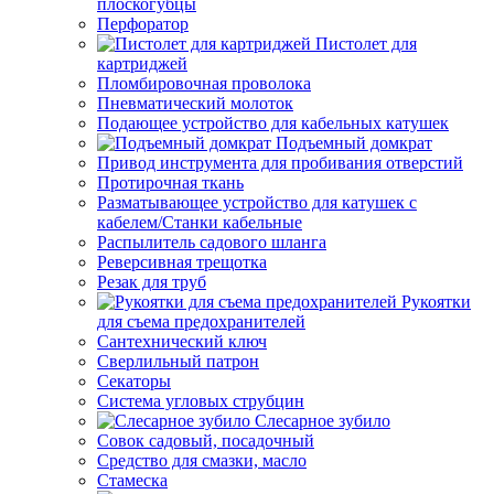
плоскогубцы
Перфоратор
Пистолет для
картриджей
Пломбировочная проволока
Пневматический молоток
Подающее устройство для кабельных катушек
Подъемный домкрат
Привод инструмента для пробивания отверстий
Протирочная ткань
Разматывающее устройство для катушек с
кабелем/Станки кабельные
Распылитель садового шланга
Реверсивная трещотка
Резак для труб
Рукоятки
для съема предохранителей
Сантехнический ключ
Сверлильный патрон
Секаторы
Система угловых струбцин
Слесарное зубило
Совок садовый, посадочный
Средство для смазки, масло
Стамеска