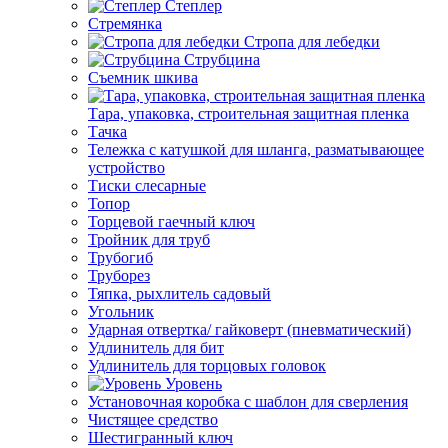
Степлер
Стремянка
Стропа для лебедки
Струбцина
Съемник шкива
Тара, упаковка, строительная защитная пленка
Тачка
Тележка с катушкой для шланга, разматывающее
устройство
Тиски слесарные
Топор
Торцевой гаечный ключ
Тройник для труб
Трубогиб
Труборез
Тяпка, рыхлитель садовый
Угольник
Ударная отвертка/ гайковерт (пневматический)
Удлинитель для бит
Удлинитель для торцовых головок
Уровень
Установочная коробка с шаблон для сверления
Чистящее средство
Шестигранный ключ