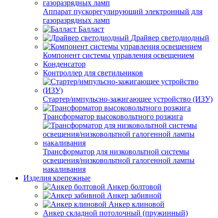
Аппарат пускорегулирующий электронный для
газоразрядных ламп
Балласт
Драйвер светодиодный
Компонент системы управления освещением
Конденсатор
Контроллер для светильников
Стартер/импульсно-зажигающее устройство (ИЗУ)
Трансформатор высоковольтного розжига
Трансформатор для низковольтной системы
освещения/низковольтной галогенной лампы
накаливания
Изделия крепежные
Анкер болтовой
Анкер забивной
Анкер клиновой
Анкер складной потолочный (пружинный)