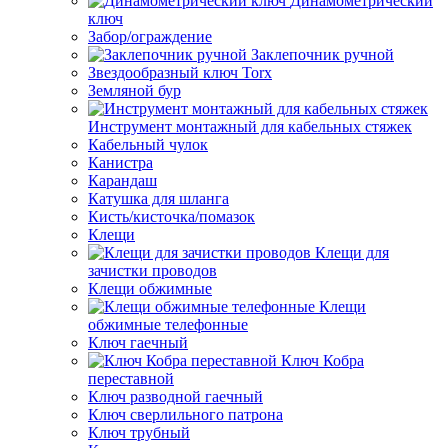
Динамометрический
ключ
Забор/ограждение
Заклепочник ручной
Звездообразный ключ Torx
Земляной бур
Инструмент монтажный для кабельных стяжек
Кабельный чулок
Канистра
Карандаш
Катушка для шланга
Кисть/кисточка/помазок
Клещи
Клещи для
зачистки проводов
Клещи обжимные
Клещи
обжимные телефонные
Ключ гаечный
Ключ Кобра
переставной
Ключ разводной гаечный
Ключ сверлильного патрона
Ключ трубный