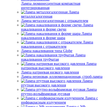
Лампа люминесцентная компактная
интегрированная
Лампа
металлогалогенная
Лампа металлогалогенная с отражателем
Лампа
накаливания в форме свечи
Лампа
накаливания в форме шара
Лампа
накаливания с отражателем
Лампа накаливания типа Globe
Лампа
накаливания трубчатая
Лампа
натриевая высокого давления
Лампа натриевая низкого давления
Лампа неоновая, иллюминационная, строб-лампа
Лампа
ртутная высокого давления
Лампа
ртутно-вольфрамовая дуговая
Лампа с
инфракрасным излучением
Лампа с УФ-