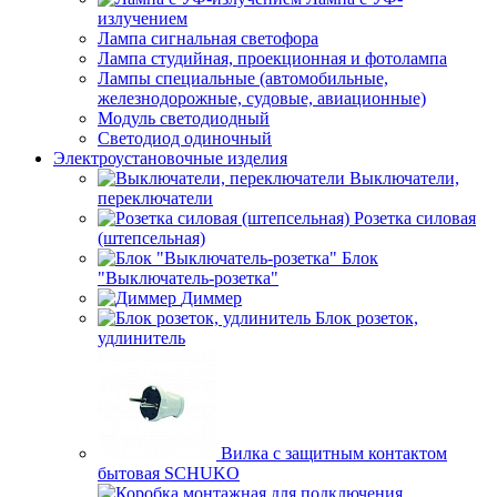
излучением
Лампа сигнальная светофора
Лампа студийная, проекционная и фотолампа
Лампы специальные (автомобильные,
железнодорожные, судовые, авиационные)
Модуль светодиодный
Светодиод одиночный
Электроустановочные изделия
Выключатели,
переключатели
Розетка силовая
(штепсельная)
Блок
"Выключатель-розетка"
Диммер
Блок розеток,
удлинитель
Вилка с защитным контактом
бытовая SCHUKO