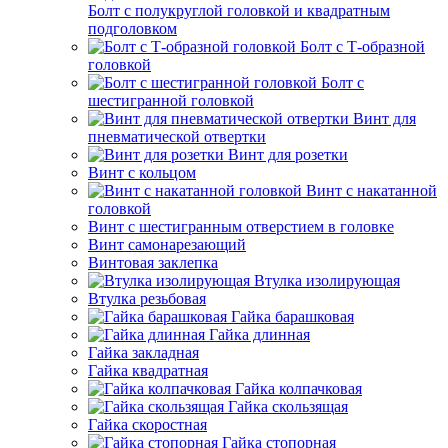
Болт с полукруглой головкой и квадратным
подголовком
Болт с Т-образной
головкой
Болт с
шестигранной головкой
Винт для
пневматической отвертки
Винт для розетки
Винт с кольцом
Винт с накатанной
головкой
Винт с шестигранным отверстием в головке
Винт самонарезающий
Винтовая заклепка
Втулка изолирующая
Втулка резьбовая
Гайка барашковая
Гайка длинная
Гайка закладная
Гайка квадратная
Гайка колпачковая
Гайка скользящая
Гайка скоростная
Гайка стопорная