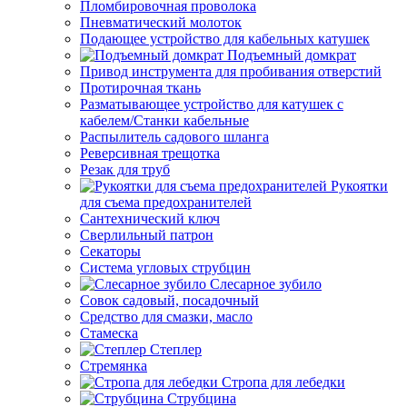
Пломбировочная проволока
Пневматический молоток
Подающее устройство для кабельных катушек
Подъемный домкрат
Привод инструмента для пробивания отверстий
Протирочная ткань
Разматывающее устройство для катушек с
кабелем/Станки кабельные
Распылитель садового шланга
Реверсивная трещотка
Резак для труб
Рукоятки
для съема предохранителей
Сантехнический ключ
Сверлильный патрон
Секаторы
Система угловых струбцин
Слесарное зубило
Совок садовый, посадочный
Средство для смазки, масло
Стамеска
Степлер
Стремянка
Стропа для лебедки
Струбцина