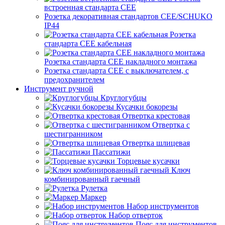
встроенная стандарта CEE
Розетка декоративная стандартов CEE/SCHUKO
IP44
Розетка
стандарта СЕЕ кабельная
Розетка стандарта СЕЕ накладного монтажа
Розетка стандарта СЕЕ с выключателем, с
предохранителем
Инструмент ручной
Круглогубцы
Кусачки бокорезы
Отвертка крестовая
Отвертка с
шестигранником
Отвертка шлицевая
Пассатижи
Торцевые кусачки
Ключ
комбинированный гаечный
Рулетка
Маркер
Набор инструментов
Набор отверток
Пояс для инструментов