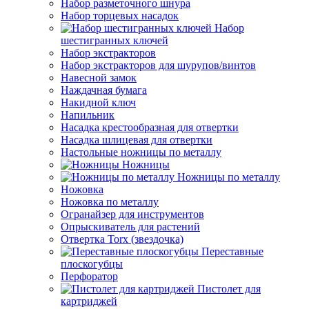
Набор разметочного шнура
Набор торцевых насадок
Набор
шестигранных ключей
Набор экстракторов
Набор экстракторов для шурупов/винтов
Навесной замок
Наждачная бумага
Накидной ключ
Напильник
Насадка крестообразная для отвертки
Насадка шлицевая для отвертки
Настольные ножницы по металлу
Ножницы
Ножницы по металлу
Ножовка
Ножовка по металлу
Огранайзер для инструментов
Опрыскиватель для растений
Отвертка Torx (звездочка)
Переставные
плоскогубцы
Перфоратор
Пистолет для
картриджей