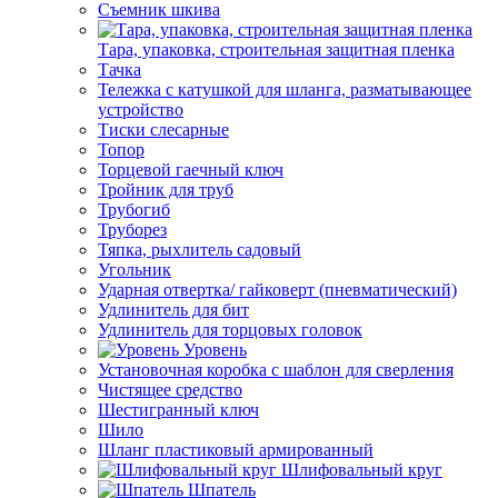
Съемник шкива
Тара, упаковка, строительная защитная пленка
Тачка
Тележка с катушкой для шланга, разматывающее
устройство
Тиски слесарные
Топор
Торцевой гаечный ключ
Тройник для труб
Трубогиб
Труборез
Тяпка, рыхлитель садовый
Угольник
Ударная отвертка/ гайковерт (пневматический)
Удлинитель для бит
Удлинитель для торцовых головок
Уровень
Установочная коробка с шаблон для сверления
Чистящее средство
Шестигранный ключ
Шило
Шланг пластиковый армированный
Шлифовальный круг
Шпатель