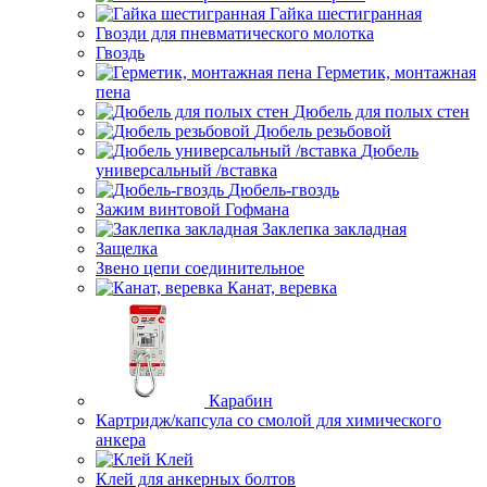
Гайка шестигранная
Гвозди для пневматического молотка
Гвоздь
Герметик, монтажная
пена
Дюбель для полых стен
Дюбель резьбовой
Дюбель
универсальный /вставка
Дюбель-гвоздь
Зажим винтовой Гофмана
Заклепка закладная
Защелка
Звено цепи соединительное
Канат, веревка
Карабин
Картридж/капсула со смолой для химического
анкера
Клей
Клей для анкерных болтов