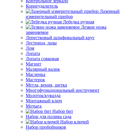
Контрольное зеркало
Корнеудалитель
Лазерный
измерительный прибор
Лебедка ручная
Лезвие ножа
заменяемое
Лепестковый шлифовальный круг
Лестница, лазы
Лом
Лопата
Лопата совковая
Магнит
Малярный валик
Масленка
Мастерок
Метла, веник, щетка
Многофункциональный инструмент
Молоток/кувалда
Монтажный ключ
Мотыга
Набор бит
Набор для полива сада
Набор ключей
Набор пробойников