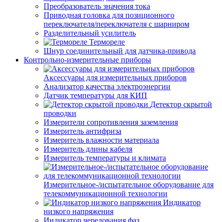
Преобразователь значения тока
Приводная головка для позиционного
переключателя/переключателя с шарниром
Разделительный усилитель
Термореле
Шнур соединительный для датчика-привода
Контрольно-измерительные приборы
Аксессуары для измерительных приборов
Анализатор качества электроэнергии
Датчик температуры для КИП
Детектор скрытой
проводки
Измерители сопротивления заземления
Измеритель антифриза
Измеритель влажности материала
Измеритель длины кабеля
Измеритель температуры и климата
Измерительное-/испытательное оборудование для
телекоммуникационной технологии
Индикатор
низкого напряжения
Индикатор чередования фаз