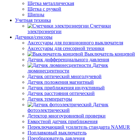
Щетка металлическая
Щетка с ручкой
Щипцы
Учетная техника
Счетчики
электроэнергии
Датчики/сенсоры
Аксессуары для позиционного выключателя
Аксессуары для сенсорной техники
Выключатель концевой
Датчик дифференциального давления
Датчик
люминесцентности
Датчик оптический многолучевой
Датчик положения магнитный
Датчик приближения индуктивный
Датчик расстояния оптический
Датчик температуры
Датчик
фотоэлектрический
Детектор многоуровневой проверки
Емкостной датчик приближения
Переключающий усилитель стандарта NAMUR
Поплавковый выключатель
Преобразователь давления