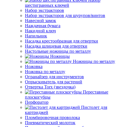
Набор
шестигранных ключей
Набор экстракторов
Набор экстракторов для шурупов/винтов
Навесной замок
Наждачная бумага
Накидной ключ
Напильник
Насадка крестообразная для отвертки
Насадка шлицевая для отвертки
Настольные ножницы по металлу
Ножницы
Ножницы по металлу
Ножовка
Ножовка по металлу
Огранайзер для инструментов
Опрыскиватель для растений
Отвертка Torx (звездочка)
Переставные
плоскогубцы
Перфоратор
Пистолет для
картриджей
Пломбировочная проволока
Пневматический молоток