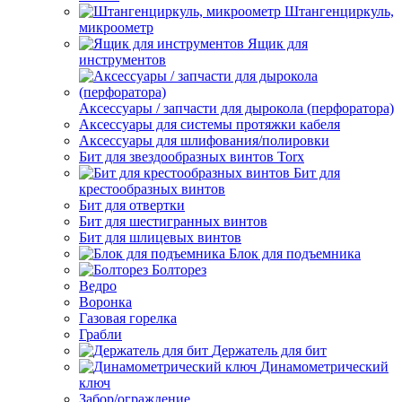
Штангенциркуль,
микроометр
Ящик для
инструментов
Аксессуары / запчасти для дырокола (перфоратора)
Аксессуары для системы протяжки кабеля
Аксессуары для шлифования/полировки
Бит для звездообразных винтов Torx
Бит для
крестообразных винтов
Бит для отвертки
Бит для шестигранных винтов
Бит для шлицевых винтов
Блок для подъемника
Болторез
Ведро
Воронка
Газовая горелка
Грабли
Держатель для бит
Динамометрический
ключ
Забор/ограждение