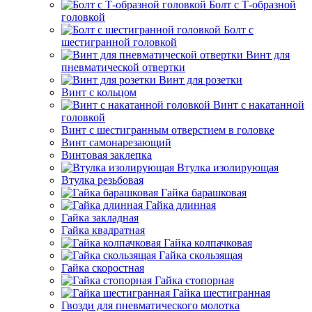
Болт с Т-образной
головкой
Болт с
шестигранной головкой
Винт для
пневматической отвертки
Винт для розетки
Винт с кольцом
Винт с накатанной
головкой
Винт с шестигранным отверстием в головке
Винт самонарезающий
Винтовая заклепка
Втулка изолирующая
Втулка резьбовая
Гайка барашковая
Гайка длинная
Гайка закладная
Гайка квадратная
Гайка колпачковая
Гайка скользящая
Гайка скоростная
Гайка стопорная
Гайка шестигранная
Гвозди для пневматического молотка