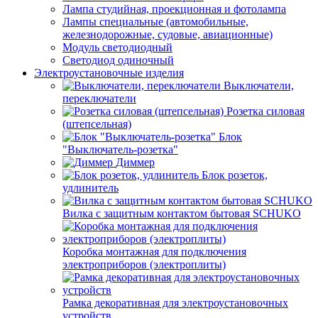
Лампа студийная, проекционная и фотолампа
Лампы специальные (автомобильные,
железнодорожные, судовые, авиационные)
Модуль светодиодный
Светодиод одиночный
Электроустановочные изделия
Выключатели,
переключатели
Розетка силовая
(штепсельная)
Блок
"Выключатель-розетка"
Диммер
Блок розеток,
удлинитель
Вилка с защитным контактом бытовая SCHUKO
Коробка монтажная для подключения
электроприборов (электроплиты)
Рамка декоративная для электроустановочных
устройств