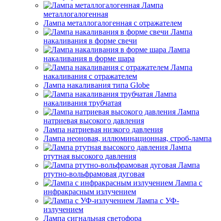
Лампа
металлогалогенная
Лампа металлогалогенная с отражателем
Лампа
накаливания в форме свечи
Лампа
накаливания в форме шара
Лампа
накаливания с отражателем
Лампа накаливания типа Globe
Лампа
накаливания трубчатая
Лампа
натриевая высокого давления
Лампа натриевая низкого давления
Лампа неоновая, иллюминационная, строб-лампа
Лампа
ртутная высокого давления
Лампа
ртутно-вольфрамовая дуговая
Лампа с
инфракрасным излучением
Лампа с УФ-
излучением
Лампа сигнальная светофора