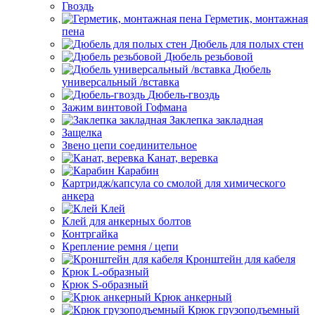
Гвоздь
Герметик, монтажная
пена
Дюбель для полых стен
Дюбель резьбовой
Дюбель
универсальный /вставка
Дюбель-гвоздь
Зажим винтовой Гофмана
Заклепка закладная
Защелка
Звено цепи соединительное
Канат, веревка
Карабин
Картридж/капсула со смолой для химического
анкера
Клей
Клей для анкерных болтов
Контргайка
Крепление ремня / цепи
Кронштейн для кабеля
Крюк L-образный
Крюк S-образный
Крюк анкерный
Крюк грузоподъемный