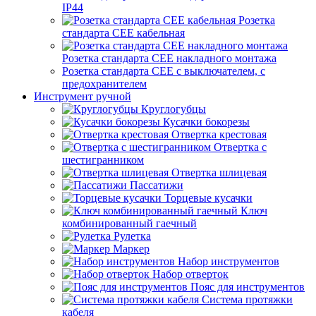
IP44
Розетка
стандарта СЕЕ кабельная
Розетка стандарта СЕЕ накладного монтажа
Розетка стандарта СЕЕ с выключателем, с
предохранителем
Инструмент ручной
Круглогубцы
Кусачки бокорезы
Отвертка крестовая
Отвертка с
шестигранником
Отвертка шлицевая
Пассатижи
Торцевые кусачки
Ключ
комбинированный гаечный
Рулетка
Маркер
Набор инструментов
Набор отверток
Пояс для инструментов
Система протяжки
кабеля