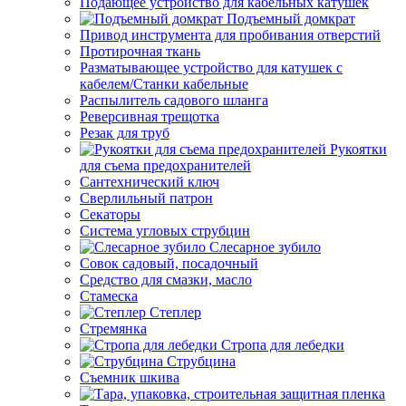
Подающее устройство для кабельных катушек
Подъемный домкрат
Привод инструмента для пробивания отверстий
Протирочная ткань
Разматывающее устройство для катушек с
кабелем/Станки кабельные
Распылитель садового шланга
Реверсивная трещотка
Резак для труб
Рукоятки
для съема предохранителей
Сантехнический ключ
Сверлильный патрон
Секаторы
Система угловых струбцин
Слесарное зубило
Совок садовый, посадочный
Средство для смазки, масло
Стамеска
Степлер
Стремянка
Стропа для лебедки
Струбцина
Съемник шкива