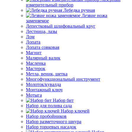
измерительный прибор
Лебедка ручная
Лезвие ножа
заменяемое
Лепестковый шлифовальный круг
Лестница, лазы
Лом
Лопата
Лопата совковая
Магнит
Малярный валик
Масленка
Мастерок
Метла, веник, щетка
Многофункциональный инструмент
Молоток/кувалда
Монтажный ключ
Мотыга
Набор бит
Набор для полива сада
Набор ключей
Набор пробойников
Набор разметочного шнура
Набор торцевых насадок