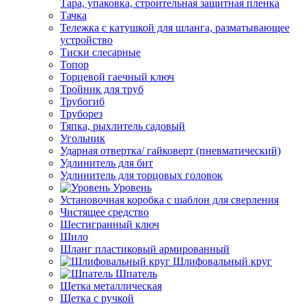
Тара, упаковка, строительная защитная пленка
Тачка
Тележка с катушкой для шланга, разматывающее
устройство
Тиски слесарные
Топор
Торцевой гаечный ключ
Тройник для труб
Трубогиб
Труборез
Тяпка, рыхлитель садовый
Угольник
Ударная отвертка/ гайковерт (пневматический)
Удлинитель для бит
Удлинитель для торцовых головок
Уровень
Установочная коробка с шаблон для сверления
Чистящее средство
Шестигранный ключ
Шило
Шланг пластиковый армированный
Шлифовальный круг
Шпатель
Щетка металлическая
Щетка с ручкой