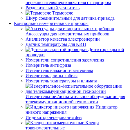
переключателя/переключателя с шарниром
Разделительный усилитель
Термореле
Шнур соединительный для датчика-привода
Контрольно-измерительные приборы
Аксессуары для измерительных приборов
Анализатор качества электроэнергии
Датчик температуры для КИП
Детектор скрытой
проводки
Измерители сопротивления заземления
Измеритель антифриза
Измеритель влажности материала
Измеритель длины кабеля
Измеритель температуры и климата
Измерительное-/испытательное оборудование для
телекоммуникационной технологии
Индикатор
низкого напряжения
Индикатор чередования фаз
Клещи
токоизмерительные