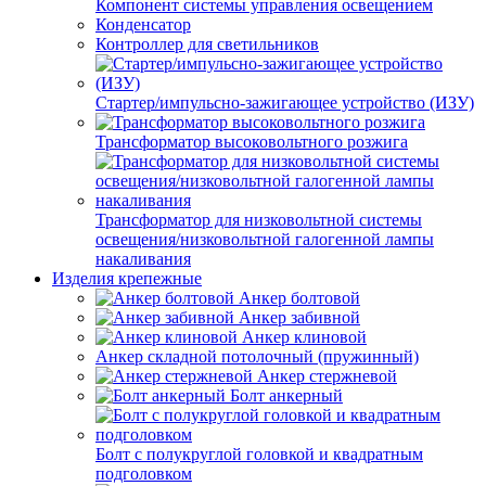
Компонент системы управления освещением
Конденсатор
Контроллер для светильников
Стартер/импульсно-зажигающее устройство (ИЗУ)
Трансформатор высоковольтного розжига
Трансформатор для низковольтной системы
освещения/низковольтной галогенной лампы
накаливания
Изделия крепежные
Анкер болтовой
Анкер забивной
Анкер клиновой
Анкер складной потолочный (пружинный)
Анкер стержневой
Болт анкерный
Болт с полукруглой головкой и квадратным
подголовком