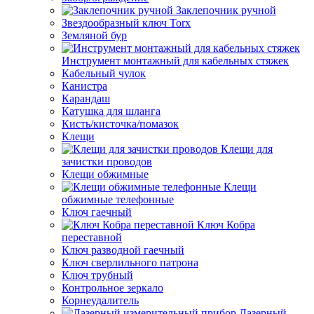
Заклепочник ручной
Звездообразный ключ Torx
Земляной бур
Инструмент монтажный для кабельных стяжек
Кабельный чулок
Канистра
Карандаш
Катушка для шланга
Кисть/кисточка/помазок
Клещи
Клещи для
зачистки проводов
Клещи обжимные
Клещи
обжимные телефонные
Ключ гаечный
Ключ Кобра
переставной
Ключ разводной гаечный
Ключ сверлильного патрона
Ключ трубный
Контрольное зеркало
Корнеудалитель
Лазерный