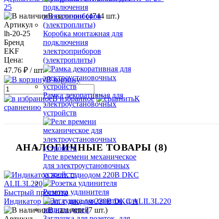
25
В наличии (4744 шт.)
Артикул
lh-20-25
Коробка монтажная для
Бренд
подключения
EKF
электроприборов
Цена:
(электроплиты)
47.76 ₽
/ шт.
В корзину
Рамка декоративная для
В избранное
К
электроустановочных
сравнению
устройств
АНАЛОГИЧНЫЕ ТОВАРЫ (8)
Реле времени механическое
для электроустановочных
устройств
Розетка удлинителя
Быстрый просмотр
Индикатор желт. с диодом 220В DKC ALIL3L220
В наличии (7 шт.)
Заглушка для розеток, для
Артикул