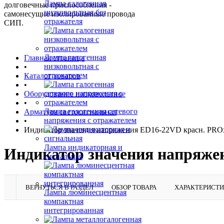
Лампа галогенная
долговечные приспособления -
низковольтная без
самонесущие изолированные провода
отражателя
СИП.
Лампа галогенная
Главная страница
низковольтная с
•
отражателем
Каталог товаров
•
Оборудование низковольтное
•
Лампа галогенная сетевого
Арматура светосигнальная
напряжения с отражателем
•
Индикатор значения напряжения ED16-22VD красн. PROx
Лампа индикаторная и
Индикатор значения напряже
сигнальная
ВЕРНУТЬСЯ В РАЗДЕЛ
ОБЗОР ТОВАРА
ХАРАКТЕРИСТ
Лампа люминесцентная
компактная
интегрированная