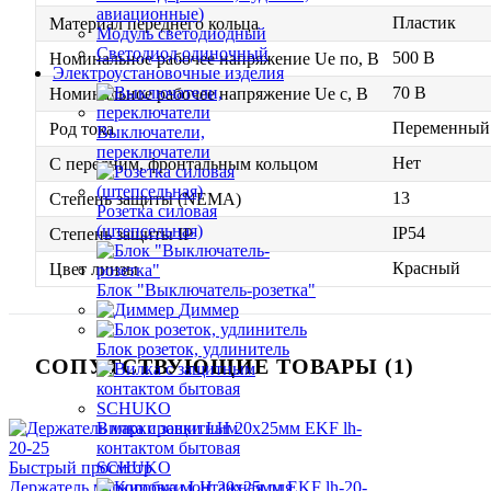
авиационные)
Пластик
Материал переднего кольца
Модуль светодиодный
Светодиод одиночный
500 В
Номинальное рабочее напряжение Ue по, В
Электроустановочные изделия
70 В
Номинальное рабочее напряжение Ue с, В
Переменный 
Род тока
Выключатели,
переключатели
Нет
С передним, фронтальным кольцом
13
Степень защиты (NEMA)
Розетка силовая
(штепсельная)
IP54
Степень защиты IP
Красный
Цвет линзы
Блок "Выключатель-розетка"
Диммер
Блок розеток, удлинитель
СОПУТСТВУЮЩИЕ ТОВАРЫ (1)
Вилка с защитным
контактом бытовая
Быстрый просмотр
SCHUKO
Держатель маркировки LH 20х25мм EKF lh-20-