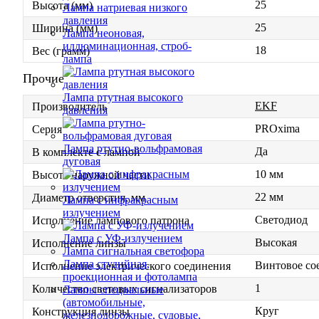
25
Высота (мм)
Лампа натриевая низкого
давления
25
Ширина (мм)
Лампа неоновая,
иллюминационная, строб-
18
Вес (грамм)
лампа
Прочие
Лампа ртутная высокого
EKF
Производитель
давления
PROxima
Серия
Лампа ртутно-вольфрамовая
Да
В комплекте с лампой
дуговая
10 мм
Высота наружной части
22 мм
Диаметр отверстия, мм
Лампа с инфракрасным
излучением
Светодиод
Исполнение лампового патрона
Лампа с УФ-излучением
Высокая
Исполнение линзы
Лампа сигнальная светофора
Лампа студийная,
Винтовое со
Исполнение электрического соединения
проекционная и фотолампа
1
Количество световых сигнализаторов
Лампы специальные
(автомобильные,
Круг
Конструкция линзы
железнодорожные, судовые,