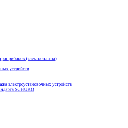
троприборов (электроплиты)
чных устройств
ажа электроустановочных устройств
стандарта SCHUKO