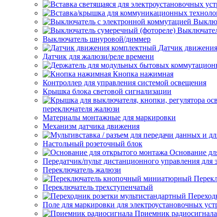
Выключ
Выключател
Выключатель шнуровой/диммер
Датчик движени
Датчик для жалюзи/реле времени
Кнопка нажимная
Контроллер для управления системой освещения
Крышка блока световой сигнализации
переключателя жалюзи
Материалы монтажные для маркировки
Механизм датчика движения
Настольный розеточный блок
Основание дл
Передатчик/пульт дистанционного управления для 
Переключатель жалюзи
Перек
Переключатель трехступенчатый
Переход
Поле для маркировки для электроустановочных уст
Приемник радиосигнала