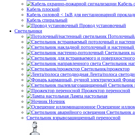
Кабель 
Кабель плоский
Кабель силовой < 1кВ для нестационарной проклад
Кабель спиральный
Провод установочный
Светильники
Потолочный/
Светильник н
Светильник нап
Светильник/прожектор
Лента/полоса светод
Фонар
Светильник
Прожектор переносной
Лампа настольная
Ночник
Освещение иллю
Светильник а
Светильник взрывозащищенный переносной