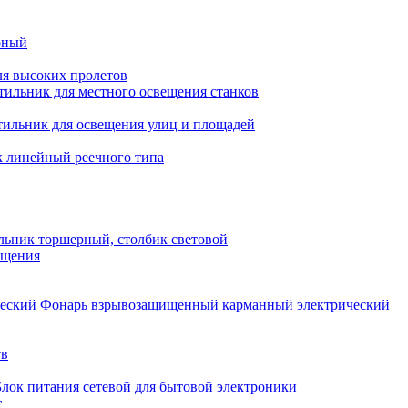
рный
ля высоких пролетов
тильник для местного освещения станков
тильник для освещения улиц и площадей
 линейный реечного типа
льник торшерный, столбик световой
ещения
Фонарь взрывозащищенный карманный электрический
тв
Блок питания сетевой для бытовой электроники
т