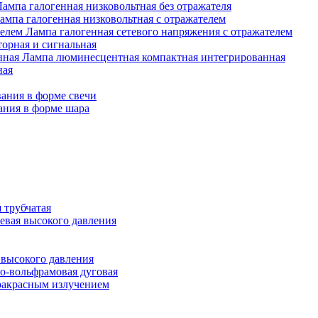
Лампа галогенная низковольтная без отражателя
ампа галогенная низковольтная с отражателем
Лампа галогенная сетевого напряжения с отражателем
орная и сигнальная
Лампа люминесцентная компактная интегрированная
ная
ания в форме свечи
ания в форме шара
 трубчатая
евая высокого давления
 высокого давления
о-вольфрамовая дуговая
ракрасным излучением