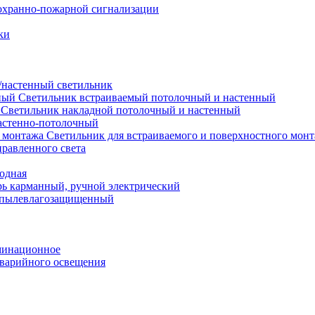
охранно-пожарной сигнализации
ки
настенный светильник
Светильник встраиваемый потолочный и настенный
Светильник накладной потолочный и настенный
астенно-потолочный
Светильник для встраиваемого и поверхностного мон
равленного света
иодная
ь карманный, ручной электрический
 пылевлагозащищенный
минационное
варийного освещения