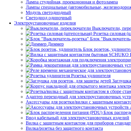
Лампа студийная, проекционная и фотолампа
Лампы специальные (автомобильные, железнодорож
Модуль светодиодный
Светодиод одиночный
Электроустановочные изделия
Выключатели, пер
Розетка силовая (
Блок "Выключатель-
Диммер
Блок розеток, удлините
Розетка удлинителя
Заглушка
Адаптер переходный для электроустановочных уст
Аксессуары для розетки/вилки с защитным контак
Блок распред
Ввод кабельный для электроустановочных изделий
Вилка с защитным контактом для приборов станд
Вилка/розетка без защитного контакта