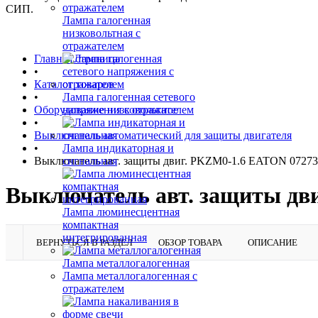
СИП.
Лампа галогенная
низковольтная с
отражателем
Главная страница
•
Каталог товаров
•
Лампа галогенная сетевого
Оборудование низковольтное
напряжения с отражателем
•
Выключатель автоматический для защиты двигателя
•
Лампа индикаторная и
Выключатель авт. защиты двиг. PKZM0-1.6 EATON 0727
сигнальная
Выключатель авт. защиты дв
Лампа люминесцентная
компактная
интегрированная
ВЕРНУТЬСЯ В РАЗДЕЛ
ОБЗОР ТОВАРА
ОПИСАНИЕ
Лампа металлогалогенная
Лампа металлогалогенная с
отражателем