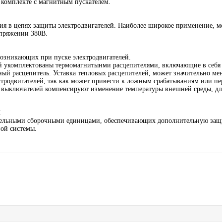
 комплекте с магнитным пускателем.
ия в цепях защиты электродвигателей. Наиболее широкое применение, м
апряжении 380В.
 возникающих при пуске электродвигателей.
й укомплектованы термомагнитынми расцепителями, включающие в себя
ый расцепитель. Уставка тепловых расцепителей, может значительно мен
ктродвигателей, так как может привести к ложным срабатываниям или п
 выключателей компенсируют изменение температуры внешней среды, д
Ы
тельными сборочными единицами, обеспечивающих дополнительную защ
ой системы.