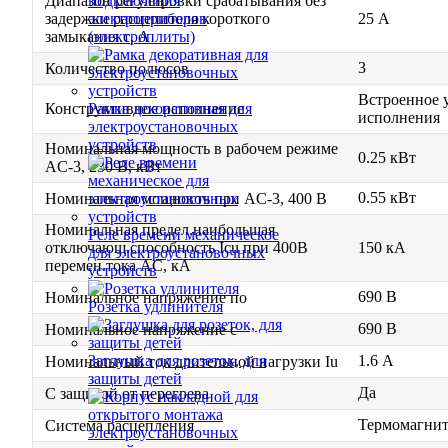
Диапазон регулировки срабатывания без
подключения
задержки расцепителя короткого
25 А
электроприборов
замыкания с, А
(электроплиты)
3
Количество полюсов
Встроенное 
Рамка декоративная для
Конструктивное исполнение
исполнения
электроустановочных
устройств
Номинальная мощность в рабочем режиме
0.25 кВт
AC-3, 230 В, кВт
0.55 кВт
Номинальная мощность при AC-3, 400 В
Номинальная предел.наибольшая
Реле времени механическое
отключающ.способность Icu при 400В
150 кА
для электроустановочных
перемен.тока AC, кА
устройств
690 В
Номинальное напряжение по
Розетка удлинителя
690 В
Номинальное напряжение с
1.6 А
Заглушка для розеток, для
Номинальный ток длительной нагрузки Iu
защиты детей
Да
С защитой от перегрева
Термомагнит
Система расцепления