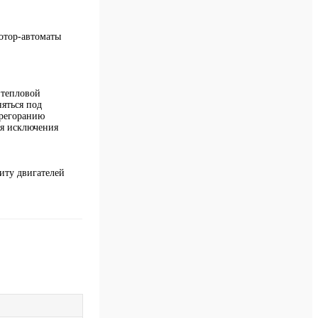
отор-автоматы
 тепловой
яться под
ерегоранию
ля исключения
иту двигателей