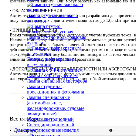
компетентности защиты. Они могут работать как автономно так и в
• ОБЛАСТЬ ПРИМЕНЕНИЯ
Лампа ртутная высокого
Автоматческие выключатели специально разработаны для применен
получили в приводах с двигателями мощностью до 12,5 кВт при н
давления
• ПРИНЦИП ДЕЙСТВИЯ
Время токовая характеристика настроена с учетом пусковых токов,
Лампа ртутно-вольфрамовая
Наличие температурной компенсации. Автоматы защиты двигателе
дуговая
расцепитель на основе биметаллической пластины и электромагнитн
действием внешней температуры, что недопустимо при защите эле
электродвигателя. Поэтому большинство импортных автоматческих
Лампа с инфракрасным
влияния температуры на величину срабатывания.
излучением
• ДОПОЛНИТЕЛЬНЫЕ ПРИНАДЛЕЖНОСТИ ИЛИ АКСЕССУАР
Автоматы защиты двигателя могут доукомплектовываться дополни
Лампа с УФ-излучением
или увеличения возможности построения гибкой автоматизированн
Лампа сигнальная светофора
Лампа студийная,
проекционная и фотолампа
Лампы специальные
(автомобильные,
железнодорожные, судовые,
авиационные)
Вес и габариты
Модуль светодиодный
Светодиод одиночный
Электроустановочные изделия
80
Длина (мм)