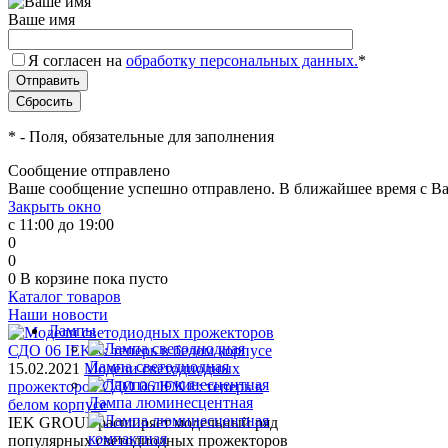
Ваше имя
Я согласен на
обработку персональных данных.
*
*
- Поля, обязательные для заполнения
Сообщение отправлено
Ваше сообщение успешно отправлено. В ближайшее время с Ва
Закрыть окно
с 11:00 до 19:00
0
0
0
В корзине
пока пусто
Каталог товаров
Наши новости
Лампы
Лампа светодиодная
15.02.2021
Модели светодиодных
прожекторов СДО 06 IEK®: теперь в
Лампа люминесцентная
белом корпусе
IEK GROUP расширяет модельный ряд
популярных светодиодных прожекторов