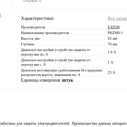
Отзывов: 0
Характеристики:
Все хара
Производитель
EATON
Наименование производителя
PKZM0-1
Высота, мм
93 мм
Глубина
76 мм
Диапазон настройки устройства защиты от
1.6 А
перегрузки по, А
Диапазон настройки устройства защиты от
1 А
перегрузки с, А
Диапазон регулировки срабатывания без задержки
25 А
расцепителя коротк. замыкания по, А
Единица измерения:
штук
работаны для защиты электродвигателей. Преимущество данных аппарато