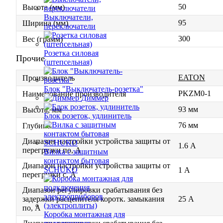
50
Высота (мм)
Выключатели,
95
Ширина (мм)
переключатели
300
Вес (грамм)
Розетка силовая
Прочие
(штепсельная)
EATON
Производитель
Блок "Выключатель-розетка"
PKZM0-1
Наименование производителя
Диммер
93 мм
Высота, мм
Блок розеток, удлинитель
76 мм
Глубина
Диапазон настройки устройства защиты от
1.6 А
перегрузки по, А
Вилка с защитным
контактом бытовая
Диапазон настройки устройства защиты от
SCHUKO
1 А
перегрузки с, А
Диапазон регулировки срабатывания без
задержки расцепителя коротк. замыкания
25 А
по, А
Коробка монтажная для