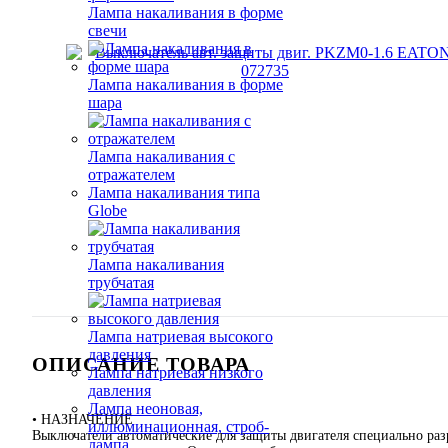
Лампа накаливания в форме
свечи
Лампа накаливания в форме
шара
Лампа накаливания с
отражателем
Лампа накаливания типа
Globe
Лампа накаливания
трубчатая
Лампа натриевая высокого
давления
ОПИСАНИЕ ТОВАРА
Лампа натриевая низкого
давления
Лампа неоновая,
• НАЗНАЧЕНИЕ
иллюминационная, строб-
Выключатели автоматические для защиты двигателя специально раз
лампа