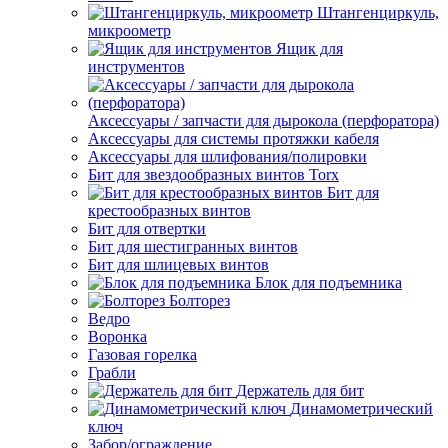
Штангенциркуль,
микроометр
Ящик для
инструментов
Аксессуары / запчасти для дырокола (перфоратора)
Аксессуары для системы протяжки кабеля
Аксессуары для шлифования/полировки
Бит для звездообразных винтов Torx
Бит для
крестообразных винтов
Бит для отвертки
Бит для шестигранных винтов
Бит для шлицевых винтов
Блок для подъемника
Болторез
Ведро
Воронка
Газовая горелка
Грабли
Держатель для бит
Динамометрический
ключ
Забор/ограждение