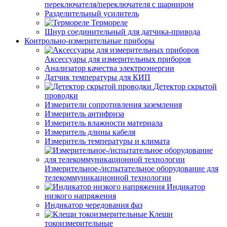
переключателя/переключателя с шарниром
Разделительный усилитель
Термореле
Шнур соединительный для датчика-привода
Контрольно-измерительные приборы
Аксессуары для измерительных приборов
Анализатор качества электроэнергии
Датчик температуры для КИП
Детектор скрытой
проводки
Измерители сопротивления заземления
Измеритель антифриза
Измеритель влажности материала
Измеритель длины кабеля
Измеритель температуры и климата
Измерительное-/испытательное оборудование для
телекоммуникационной технологии
Индикатор
низкого напряжения
Индикатор чередования фаз
Клещи
токоизмерительные