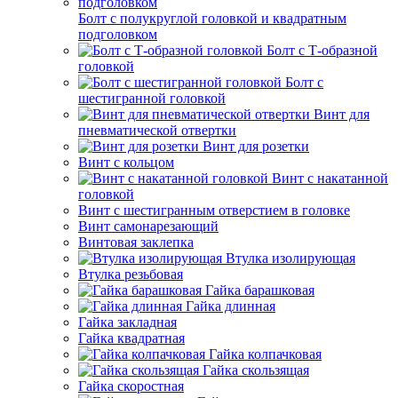
Болт с полукруглой головкой и квадратным
подголовком
Болт с Т-образной
головкой
Болт с
шестигранной головкой
Винт для
пневматической отвертки
Винт для розетки
Винт с кольцом
Винт с накатанной
головкой
Винт с шестигранным отверстием в головке
Винт самонарезающий
Винтовая заклепка
Втулка изолирующая
Втулка резьбовая
Гайка барашковая
Гайка длинная
Гайка закладная
Гайка квадратная
Гайка колпачковая
Гайка скользящая
Гайка скоростная