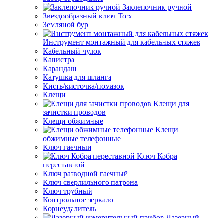
Заклепочник ручной
Звездообразный ключ Torx
Земляной бур
Инструмент монтажный для кабельных стяжек
Кабельный чулок
Канистра
Карандаш
Катушка для шланга
Кисть/кисточка/помазок
Клещи
Клещи для
зачистки проводов
Клещи обжимные
Клещи
обжимные телефонные
Ключ гаечный
Ключ Кобра
переставной
Ключ разводной гаечный
Ключ сверлильного патрона
Ключ трубный
Контрольное зеркало
Корнеудалитель
Лазерный