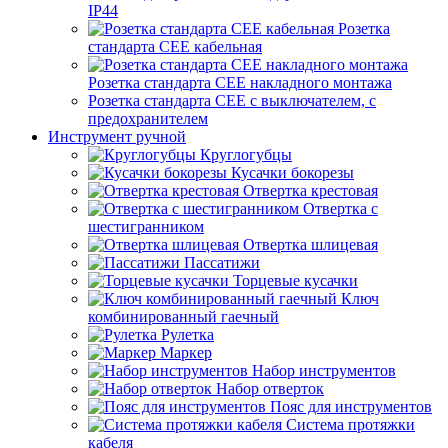
IP44
Розетка
стандарта СЕЕ кабельная
Розетка стандарта СЕЕ накладного монтажа
Розетка стандарта СЕЕ с выключателем, с
предохранителем
Инструмент ручной
Круглогубцы
Кусачки бокорезы
Отвертка крестовая
Отвертка с
шестигранником
Отвертка шлицевая
Пассатижи
Торцевые кусачки
Ключ
комбинированный гаечный
Рулетка
Маркер
Набор инструментов
Набор отверток
Пояс для инструментов
Система протяжки
кабеля