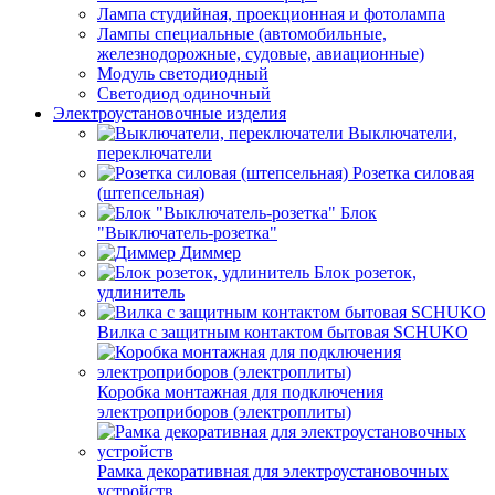
Лампа студийная, проекционная и фотолампа
Лампы специальные (автомобильные,
железнодорожные, судовые, авиационные)
Модуль светодиодный
Светодиод одиночный
Электроустановочные изделия
Выключатели,
переключатели
Розетка силовая
(штепсельная)
Блок
"Выключатель-розетка"
Диммер
Блок розеток,
удлинитель
Вилка с защитным контактом бытовая SCHUKO
Коробка монтажная для подключения
электроприборов (электроплиты)
Рамка декоративная для электроустановочных
устройств