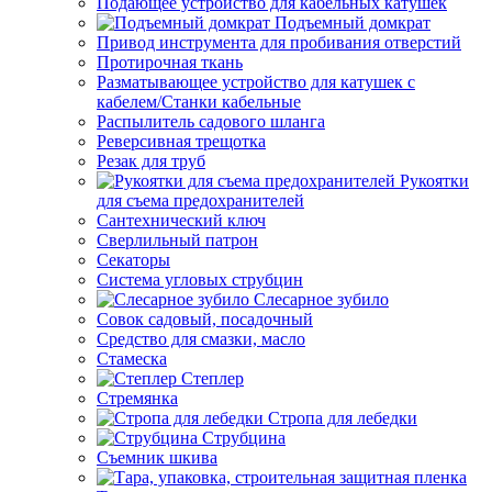
Подающее устройство для кабельных катушек
Подъемный домкрат
Привод инструмента для пробивания отверстий
Протирочная ткань
Разматывающее устройство для катушек с
кабелем/Станки кабельные
Распылитель садового шланга
Реверсивная трещотка
Резак для труб
Рукоятки
для съема предохранителей
Сантехнический ключ
Сверлильный патрон
Секаторы
Система угловых струбцин
Слесарное зубило
Совок садовый, посадочный
Средство для смазки, масло
Стамеска
Степлер
Стремянка
Стропа для лебедки
Струбцина
Съемник шкива