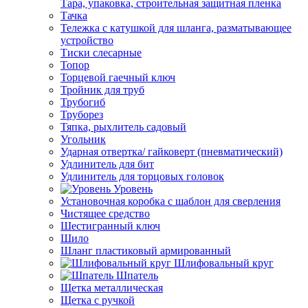
Тара, упаковка, строительная защитная пленка
Тачка
Тележка с катушкой для шланга, разматывающее
устройство
Тиски слесарные
Топор
Торцевой гаечный ключ
Тройник для труб
Трубогиб
Труборез
Тяпка, рыхлитель садовый
Угольник
Ударная отвертка/ гайковерт (пневматический)
Удлинитель для бит
Удлинитель для торцовых головок
Уровень
Установочная коробка с шаблон для сверления
Чистящее средство
Шестигранный ключ
Шило
Шланг пластиковый армированный
Шлифовальный круг
Шпатель
Щетка металлическая
Щетка с ручкой