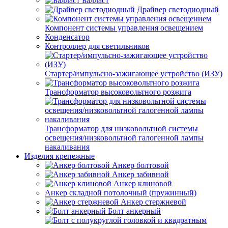
Балласт
Драйвер светодиодный
Компонент системы управления освещением
Конденсатор
Контроллер для светильников
Стартер/импульсно-зажигающее устройство (ИЗУ)
Трансформатор высоковольтного розжига
Трансформатор для низковольтной системы
освещения/низковольтной галогенной лампы
накаливания
Изделия крепежные
Анкер болтовой
Анкер забивной
Анкер клиновой
Анкер складной потолочный (пружинный)
Анкер стержневой
Болт анкерный