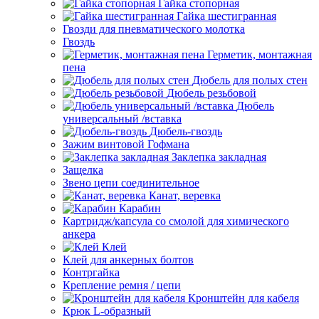
Гайка стопорная
Гайка шестигранная
Гвозди для пневматического молотка
Гвоздь
Герметик, монтажная
пена
Дюбель для полых стен
Дюбель резьбовой
Дюбель
универсальный /вставка
Дюбель-гвоздь
Зажим винтовой Гофмана
Заклепка закладная
Защелка
Звено цепи соединительное
Канат, веревка
Карабин
Картридж/капсула со смолой для химического
анкера
Клей
Клей для анкерных болтов
Контргайка
Крепление ремня / цепи
Кронштейн для кабеля
Крюк L-образный