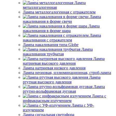
Лампа
металлогалогенная
Лампа металлогалогенная с отражателем
Лампа
накаливания в форме свечи
Лампа
накаливания в форме шара
Лампа
накаливания с отражателем
Лампа накаливания типа Globe
Лампа
накаливания трубчатая
Лампа
натриевая высокого давления
Лампа натриевая низкого давления
Лампа неоновая, иллюминационная, строб-лампа
Лампа
ртутная высокого давления
Лампа
ртутно-вольфрамовая дуговая
Лампа с
инфракрасным излучением
Лампа с УФ-
излучением
Лампа сигнальная светофора