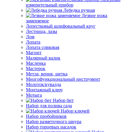
измерительный прибор
Лебедка ручная
Лезвие ножа
заменяемое
Лепестковый шлифовальный круг
Лестница, лазы
Лом
Лопата
Лопата совковая
Магнит
Малярный валик
Масленка
Мастерок
Метла, веник, щетка
Многофункциональный инструмент
Молоток/кувалда
Монтажный ключ
Мотыга
Набор бит
Набор для полива сада
Набор ключей
Набор пробойников
Набор разметочного шнура
Набор торцевых насадок