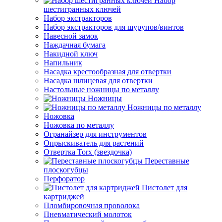
Набор
шестигранных ключей
Набор экстракторов
Набор экстракторов для шурупов/винтов
Навесной замок
Наждачная бумага
Накидной ключ
Напильник
Насадка крестообразная для отвертки
Насадка шлицевая для отвертки
Настольные ножницы по металлу
Ножницы
Ножницы по металлу
Ножовка
Ножовка по металлу
Огранайзер для инструментов
Опрыскиватель для растений
Отвертка Torx (звездочка)
Переставные
плоскогубцы
Перфоратор
Пистолет для
картриджей
Пломбировочная проволока
Пневматический молоток