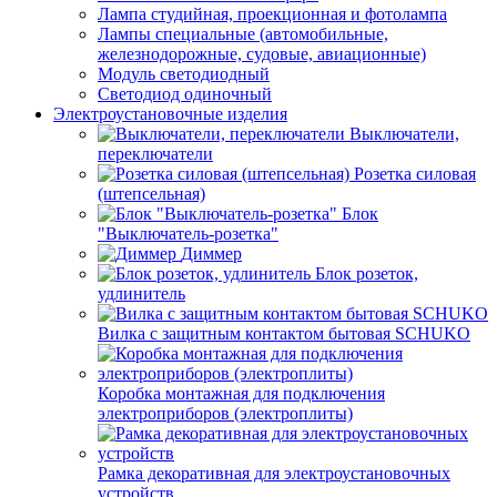
Лампа студийная, проекционная и фотолампа
Лампы специальные (автомобильные,
железнодорожные, судовые, авиационные)
Модуль светодиодный
Светодиод одиночный
Электроустановочные изделия
Выключатели,
переключатели
Розетка силовая
(штепсельная)
Блок
"Выключатель-розетка"
Диммер
Блок розеток,
удлинитель
Вилка с защитным контактом бытовая SCHUKO
Коробка монтажная для подключения
электроприборов (электроплиты)
Рамка декоративная для электроустановочных
устройств