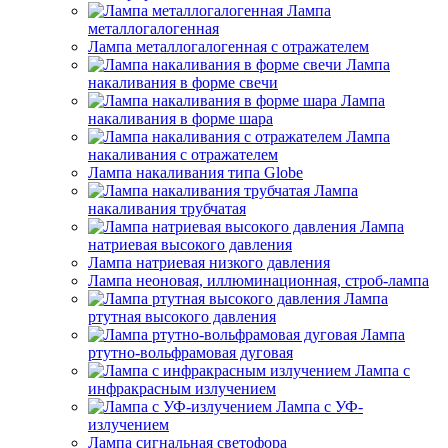
Лампа
металлогалогенная
Лампа металлогалогенная с отражателем
Лампа
накаливания в форме свечи
Лампа
накаливания в форме шара
Лампа
накаливания с отражателем
Лампа накаливания типа Globe
Лампа
накаливания трубчатая
Лампа
натриевая высокого давления
Лампа натриевая низкого давления
Лампа неоновая, иллюминационная, строб-лампа
Лампа
ртутная высокого давления
Лампа
ртутно-вольфрамовая дуговая
Лампа с
инфракрасным излучением
Лампа с УФ-
излучением
Лампа сигнальная светофора