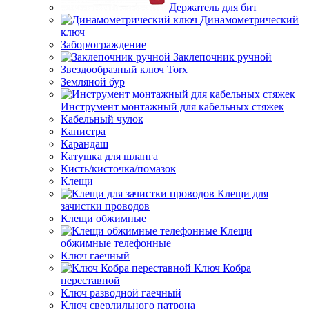
Держатель для бит
Динамометрический
ключ
Забор/ограждение
Заклепочник ручной
Звездообразный ключ Torx
Земляной бур
Инструмент монтажный для кабельных стяжек
Кабельный чулок
Канистра
Карандаш
Катушка для шланга
Кисть/кисточка/помазок
Клещи
Клещи для
зачистки проводов
Клещи обжимные
Клещи
обжимные телефонные
Ключ гаечный
Ключ Кобра
переставной
Ключ разводной гаечный
Ключ сверлильного патрона