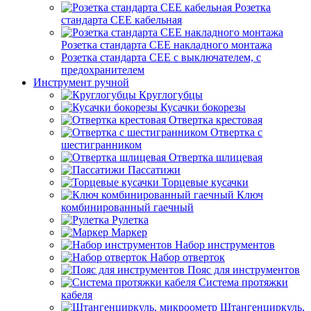
Розетка
стандарта СЕЕ кабельная
Розетка стандарта СЕЕ накладного монтажа
Розетка стандарта СЕЕ с выключателем, с
предохранителем
Инструмент ручной
Круглогубцы
Кусачки бокорезы
Отвертка крестовая
Отвертка с
шестигранником
Отвертка шлицевая
Пассатижи
Торцевые кусачки
Ключ
комбинированный гаечный
Рулетка
Маркер
Набор инструментов
Набор отверток
Пояс для инструментов
Система протяжки
кабеля
Штангенциркуль,