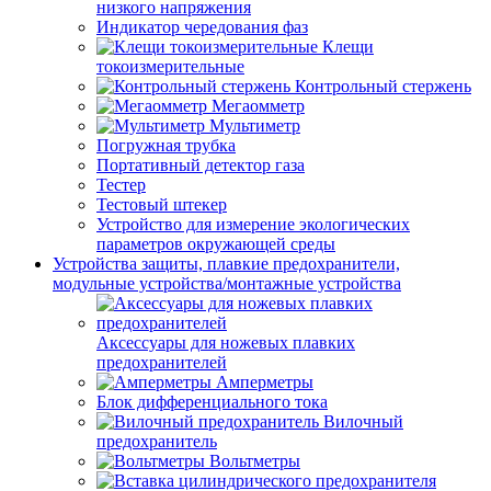
низкого напряжения
Индикатор чередования фаз
Клещи
токоизмерительные
Контрольный стержень
Мегаомметр
Мультиметр
Погружная трубка
Портативный детектор газа
Тестер
Тестовый штекер
Устройство для измерение экологических
параметров окружающей среды
Устройства защиты, плавкие предохранители,
модульные устройства/монтажные устройства
Аксессуары для ножевых плавких
предохранителей
Амперметры
Блок дифференциального тока
Вилочный
предохранитель
Вольтметры