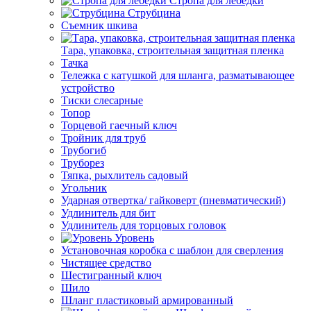
Стропа для лебедки
Струбцина
Съемник шкива
Тара, упаковка, строительная защитная пленка
Тачка
Тележка с катушкой для шланга, разматывающее
устройство
Тиски слесарные
Топор
Торцевой гаечный ключ
Тройник для труб
Трубогиб
Труборез
Тяпка, рыхлитель садовый
Угольник
Ударная отвертка/ гайковерт (пневматический)
Удлинитель для бит
Удлинитель для торцовых головок
Уровень
Установочная коробка с шаблон для сверления
Чистящее средство
Шестигранный ключ
Шило
Шланг пластиковый армированный