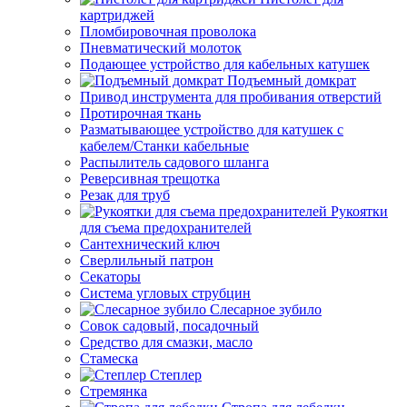
картриджей
Пломбировочная проволока
Пневматический молоток
Подающее устройство для кабельных катушек
Подъемный домкрат
Привод инструмента для пробивания отверстий
Протирочная ткань
Разматывающее устройство для катушек с
кабелем/Станки кабельные
Распылитель садового шланга
Реверсивная трещотка
Резак для труб
Рукоятки
для съема предохранителей
Сантехнический ключ
Сверлильный патрон
Секаторы
Система угловых струбцин
Слесарное зубило
Совок садовый, посадочный
Средство для смазки, масло
Стамеска
Степлер
Стремянка