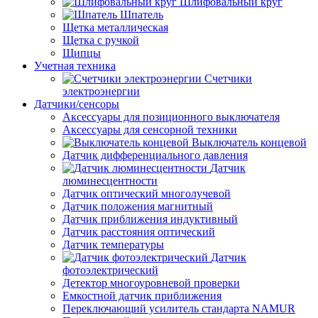
Шлифовальный круг
Шпатель
Щетка металлическая
Щетка с ручкой
Щипцы
Учетная техника
Счетчики
электроэнергии
Датчики/сенсоры
Аксессуары для позиционного выключателя
Аксессуары для сенсорной техники
Выключатель концевой
Датчик дифференциального давления
Датчик
люминесцентности
Датчик оптический многолучевой
Датчик положения магнитный
Датчик приближения индуктивный
Датчик расстояния оптический
Датчик температуры
Датчик
фотоэлектрический
Детектор многоуровневой проверки
Емкостной датчик приближения
Переключающий усилитель стандарта NAMUR