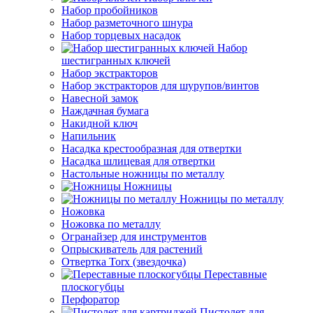
Набор пробойников
Набор разметочного шнура
Набор торцевых насадок
Набор
шестигранных ключей
Набор экстракторов
Набор экстракторов для шурупов/винтов
Навесной замок
Наждачная бумага
Накидной ключ
Напильник
Насадка крестообразная для отвертки
Насадка шлицевая для отвертки
Настольные ножницы по металлу
Ножницы
Ножницы по металлу
Ножовка
Ножовка по металлу
Огранайзер для инструментов
Опрыскиватель для растений
Отвертка Torx (звездочка)
Переставные
плоскогубцы
Перфоратор
Пистолет для