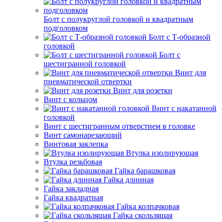
Болт с полукруглой головкой и квадратным
подголовком
Болт с Т-образной
головкой
Болт с
шестигранной головкой
Винт для
пневматической отвертки
Винт для розетки
Винт с кольцом
Винт с накатанной
головкой
Винт с шестигранным отверстием в головке
Винт самонарезающий
Винтовая заклепка
Втулка изолирующая
Втулка резьбовая
Гайка барашковая
Гайка длинная
Гайка закладная
Гайка квадратная
Гайка колпачковая
Гайка скользящая