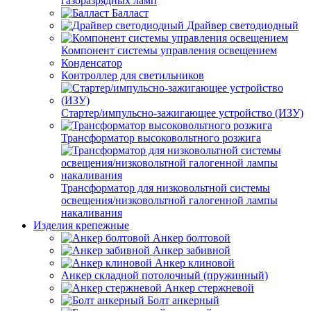
газоразрядных ламп
Балласт
Драйвер светодиодный
Компонент системы управления освещением
Конденсатор
Контроллер для светильников
Стартер/импульсно-зажигающее устройство (ИЗУ)
Трансформатор высоковольтного розжига
Трансформатор для низковольтной системы
освещения/низковольтной галогенной лампы
накаливания
Изделия крепежные
Анкер болтовой
Анкер забивной
Анкер клиновой
Анкер складной потолочный (пружинный)
Анкер стержневой
Болт анкерный