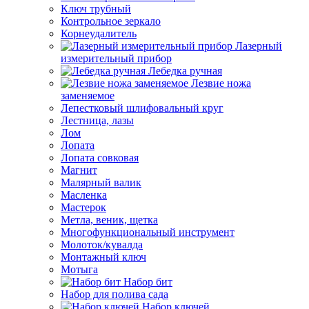
Ключ трубный
Контрольное зеркало
Корнеудалитель
Лазерный
измерительный прибор
Лебедка ручная
Лезвие ножа
заменяемое
Лепестковый шлифовальный круг
Лестница, лазы
Лом
Лопата
Лопата совковая
Магнит
Малярный валик
Масленка
Мастерок
Метла, веник, щетка
Многофункциональный инструмент
Молоток/кувалда
Монтажный ключ
Мотыга
Набор бит
Набор для полива сада
Набор ключей