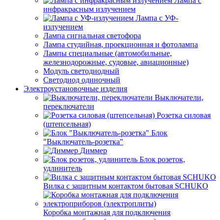
Лампа с
инфракрасным излучением
Лампа с УФ-
излучением
Лампа сигнальная светофора
Лампа студийная, проекционная и фотолампа
Лампы специальные (автомобильные,
железнодорожные, судовые, авиационные)
Модуль светодиодный
Светодиод одиночный
Электроустановочные изделия
Выключатели,
переключатели
Розетка силовая
(штепсельная)
Блок
"Выключатель-розетка"
Диммер
Блок розеток,
удлинитель
Вилка с защитным контактом бытовая SCHUKO
Коробка монтажная для подключения