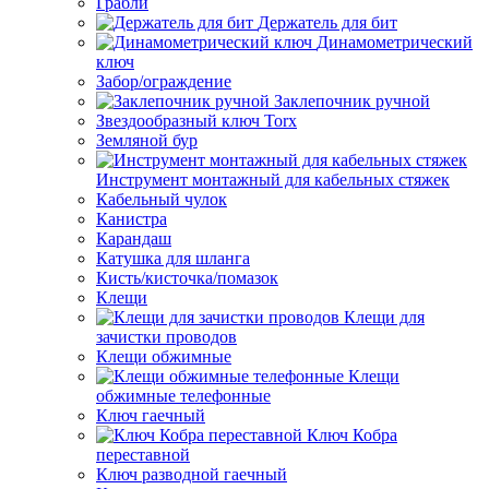
Грабли
Держатель для бит
Динамометрический
ключ
Забор/ограждение
Заклепочник ручной
Звездообразный ключ Torx
Земляной бур
Инструмент монтажный для кабельных стяжек
Кабельный чулок
Канистра
Карандаш
Катушка для шланга
Кисть/кисточка/помазок
Клещи
Клещи для
зачистки проводов
Клещи обжимные
Клещи
обжимные телефонные
Ключ гаечный
Ключ Кобра
переставной
Ключ разводной гаечный