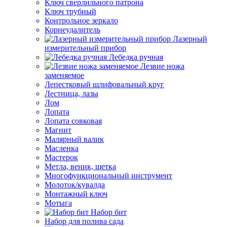
Ключ сверлильного патрона
Ключ трубный
Контрольное зеркало
Корнеудалитель
Лазерный
измерительный прибор
Лебедка ручная
Лезвие ножа
заменяемое
Лепестковый шлифовальный круг
Лестница, лазы
Лом
Лопата
Лопата совковая
Магнит
Малярный валик
Масленка
Мастерок
Метла, веник, щетка
Многофункциональный инструмент
Молоток/кувалда
Монтажный ключ
Мотыга
Набор бит
Набор для полива сада