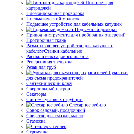
Пистолет для
картриджей
Пломбировочная проволока
Пневматический молоток
Подающее устройство для кабельных катушек
Подъемный домкрат
Привод инструмента для пробивания отверстий
Протирочная ткань
Разматывающее устройство для катушек с
кабелем/Станки кабельные
Распылитель садового шланга
Реверсивная трещотка
Резак для труб
Рукоятки
для съема предохранителей
Сантехнический ключ
Сверлильный патрон
Секаторы
Система угловых струбцин
Слесарное зубило
Совок садовый, посадочный
Средство для смазки, масло
Стамеска
Степлер
Стремянка