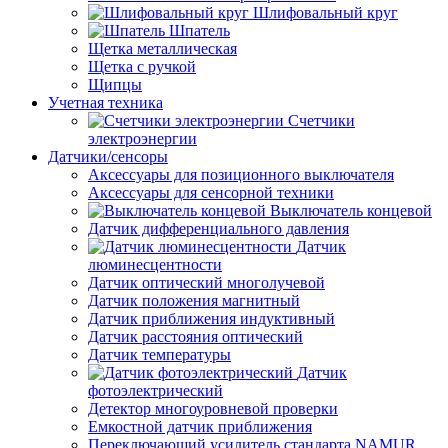
Шлифовальный круг
Шпатель
Щетка металлическая
Щетка с ручкой
Щипцы
Учетная техника
Счетчики
электроэнергии
Датчики/сенсоры
Аксессуары для позиционного выключателя
Аксессуары для сенсорной техники
Выключатель концевой
Датчик дифференциального давления
Датчик
люминесцентности
Датчик оптический многолучевой
Датчик положения магнитный
Датчик приближения индуктивный
Датчик расстояния оптический
Датчик температуры
Датчик
фотоэлектрический
Детектор многоуровневой проверки
Емкостной датчик приближения
Переключающий усилитель стандарта NAMUR