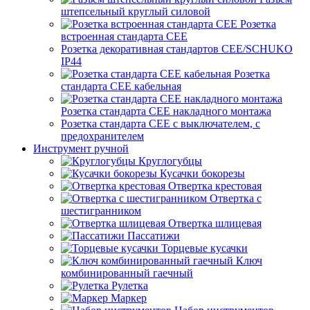
штепсельный круглый силовой
Розетка
встроенная стандарта CEE
Розетка декоративная стандартов CEE/SCHUKO
IP44
Розетка
стандарта СЕЕ кабельная
Розетка стандарта СЕЕ накладного монтажа
Розетка стандарта СЕЕ с выключателем, с
предохранителем
Инструмент ручной
Круглогубцы
Кусачки бокорезы
Отвертка крестовая
Отвертка с
шестигранником
Отвертка шлицевая
Пассатижи
Торцевые кусачки
Ключ
комбинированный гаечный
Рулетка
Маркер