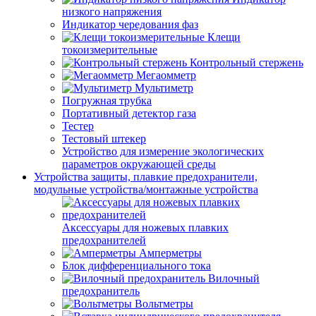
низкого напряжения
Индикатор чередования фаз
Клещи
токоизмерительные
Контрольный стержень
Мегаомметр
Мультиметр
Погружная трубка
Портативный детектор газа
Тестер
Тестовый штекер
Устройство для измерение экологических
параметров окружающей среды
Устройства защиты, плавкие предохранители,
модульные устройства/монтажные устройства
Аксессуары для ножевых плавких
предохранителей
Амперметры
Блок дифференциального тока
Вилочный
предохранитель
Вольтметры