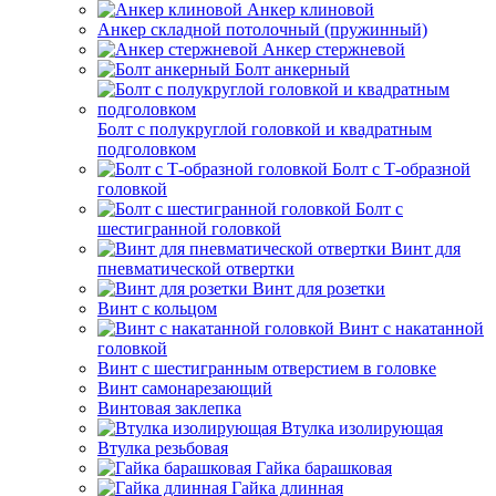
Анкер клиновой
Анкер складной потолочный (пружинный)
Анкер стержневой
Болт анкерный
Болт с полукруглой головкой и квадратным
подголовком
Болт с Т-образной
головкой
Болт с
шестигранной головкой
Винт для
пневматической отвертки
Винт для розетки
Винт с кольцом
Винт с накатанной
головкой
Винт с шестигранным отверстием в головке
Винт самонарезающий
Винтовая заклепка
Втулка изолирующая
Втулка резьбовая
Гайка барашковая
Гайка длинная