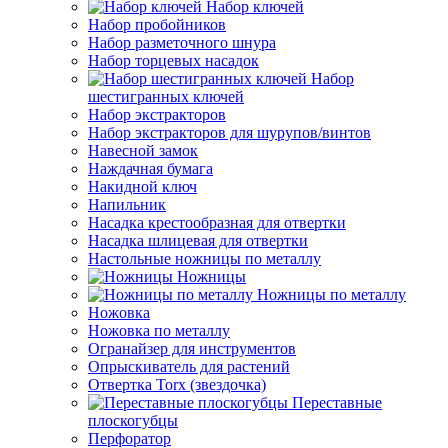
Набор ключей
Набор пробойников
Набор разметочного шнура
Набор торцевых насадок
Набор
шестигранных ключей
Набор экстракторов
Набор экстракторов для шурупов/винтов
Навесной замок
Наждачная бумага
Накидной ключ
Напильник
Насадка крестообразная для отвертки
Насадка шлицевая для отвертки
Настольные ножницы по металлу
Ножницы
Ножницы по металлу
Ножовка
Ножовка по металлу
Огранайзер для инструментов
Опрыскиватель для растений
Отвертка Torx (звездочка)
Переставные
плоскогубцы
Перфоратор