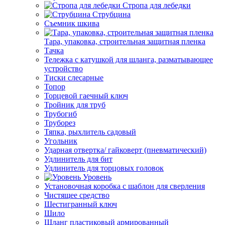
Стропа для лебедки
Струбцина
Съемник шкива
Тара, упаковка, строительная защитная пленка
Тачка
Тележка с катушкой для шланга, разматывающее
устройство
Тиски слесарные
Топор
Торцевой гаечный ключ
Тройник для труб
Трубогиб
Труборез
Тяпка, рыхлитель садовый
Угольник
Ударная отвертка/ гайковерт (пневматический)
Удлинитель для бит
Удлинитель для торцовых головок
Уровень
Установочная коробка с шаблон для сверления
Чистящее средство
Шестигранный ключ
Шило
Шланг пластиковый армированный