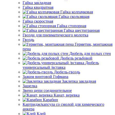
Гайка закладная
Гайка квадратная
Гайка колпачковая
Гайка скользящая
Гайка скоростная
Гайка стопорная
Гайка шестигранная
Гвозди для пневматического молотка
Гвоздь
Герметик, монтажная
пена
Дюбель для полых стен
Дюбель резьбовой
Дюбель
универсальный /вставка
Дюбель-гвоздь
Зажим винтовой Гофмана
Заклепка закладная
Защелка
Звено цепи соединительное
Канат, веревка
Карабин
Картридж/капсула со смолой для химического
анкера
Клей