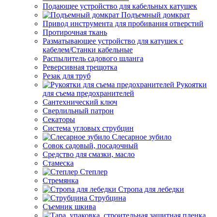
Подающее устройство для кабельных катушек
Подъемный домкрат
Привод инструмента для пробивания отверстий
Протирочная ткань
Разматывающее устройство для катушек с
кабелем/Станки кабельные
Распылитель садового шланга
Реверсивная трещотка
Резак для труб
Рукоятки
для съема предохранителей
Сантехнический ключ
Сверлильный патрон
Секаторы
Система угловых струбцин
Слесарное зубило
Совок садовый, посадочный
Средство для смазки, масло
Стамеска
Степлер
Стремянка
Стропа для лебедки
Струбцина
Съемник шкива