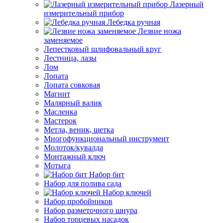
Лазерный
измерительный прибор
Лебедка ручная
Лезвие ножа
заменяемое
Лепестковый шлифовальный круг
Лестница, лазы
Лом
Лопата
Лопата совковая
Магнит
Малярный валик
Масленка
Мастерок
Метла, веник, щетка
Многофункциональный инструмент
Молоток/кувалда
Монтажный ключ
Мотыга
Набор бит
Набор для полива сада
Набор ключей
Набор пробойников
Набор разметочного шнура
Набор торцевых насадок