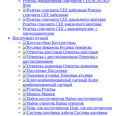
Розетка декоративная стандартов CEE/SCHUKO
IP44
Розетка
стандарта СЕЕ кабельная
Розетка стандарта СЕЕ накладного монтажа
Розетка стандарта СЕЕ с выключателем, с
предохранителем
Инструмент ручной
Круглогубцы
Кусачки бокорезы
Отвертка крестовая
Отвертка с
шестигранником
Отвертка шлицевая
Пассатижи
Торцевые кусачки
Ключ
комбинированный гаечный
Рулетка
Маркер
Набор инструментов
Набор отверток
Пояс для инструментов
Система протяжки