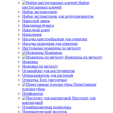
Набор
шестигранных ключей
Набор экстракторов
Набор экстракторов для шурупов/винтов
Навесной замок
Наждачная бумага
Накидной ключ
Напильник
Насадка крестообразная для отвертки
Насадка шлицевая для отвертки
Настольные ножницы по металлу
Ножницы
Ножницы по металлу
Ножовка
Ножовка по металлу
Огранайзер для инструментов
Опрыскиватель для растений
Отвертка Torx (звездочка)
Переставные
плоскогубцы
Перфоратор
Пистолет для
картриджей
Пломбировочная проволока
Пневматический молоток