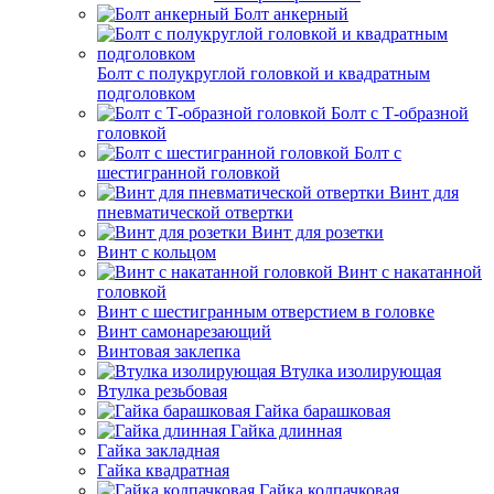
Болт анкерный
Болт с полукруглой головкой и квадратным
подголовком
Болт с Т-образной
головкой
Болт с
шестигранной головкой
Винт для
пневматической отвертки
Винт для розетки
Винт с кольцом
Винт с накатанной
головкой
Винт с шестигранным отверстием в головке
Винт самонарезающий
Винтовая заклепка
Втулка изолирующая
Втулка резьбовая
Гайка барашковая
Гайка длинная
Гайка закладная
Гайка квадратная
Гайка колпачковая