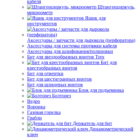
кабеля
Штангенциркуль,
микроометр
Ящик для
инструментов
Аксессуары / запчасти для дырокола (перфоратора)
Аксессуары для системы протяжки кабеля
Аксессуары для шлифования/полировки
Бит для звездообразных винтов Torx
Бит для
крестообразных винтов
Бит для отвертки
Бит для шестигранных винтов
Бит для шлицевых винтов
Блок для подъемника
Болторез
Ведро
Воронка
Газовая горелка
Грабли
Держатель для бит
Динамометрический
ключ