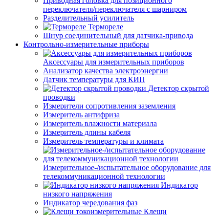
Приводная головка для позиционного
переключателя/переключателя с шарниром
Разделительный усилитель
Термореле
Шнур соединительный для датчика-привода
Контрольно-измерительные приборы
Аксессуары для измерительных приборов
Анализатор качества электроэнергии
Датчик температуры для КИП
Детектор скрытой
проводки
Измерители сопротивления заземления
Измеритель антифриза
Измеритель влажности материала
Измеритель длины кабеля
Измеритель температуры и климата
Измерительное-/испытательное оборудование для
телекоммуникационной технологии
Индикатор
низкого напряжения
Индикатор чередования фаз
Клещи