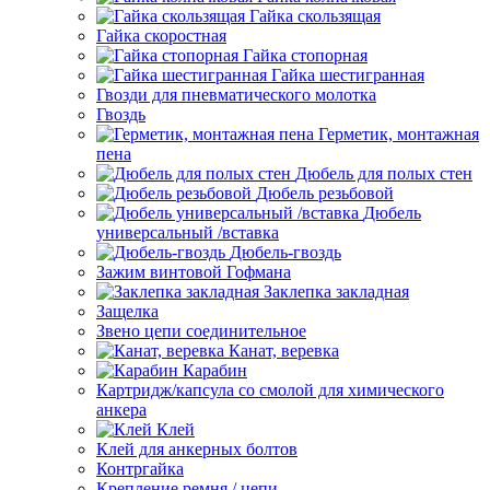
Гайка скользящая
Гайка скоростная
Гайка стопорная
Гайка шестигранная
Гвозди для пневматического молотка
Гвоздь
Герметик, монтажная
пена
Дюбель для полых стен
Дюбель резьбовой
Дюбель
универсальный /вставка
Дюбель-гвоздь
Зажим винтовой Гофмана
Заклепка закладная
Защелка
Звено цепи соединительное
Канат, веревка
Карабин
Картридж/капсула со смолой для химического
анкера
Клей
Клей для анкерных болтов
Контргайка
Крепление ремня / цепи