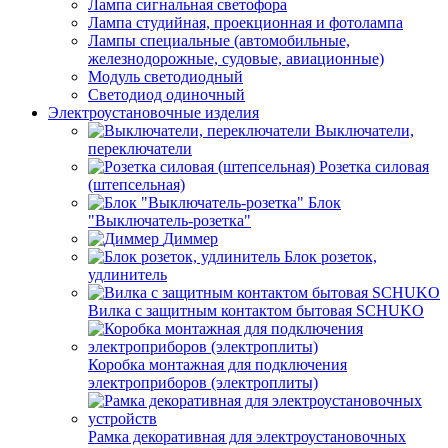
Лампа сигнальная светофора
Лампа студийная, проекционная и фотолампа
Лампы специальные (автомобильные,
железнодорожные, судовые, авиационные)
Модуль светодиодный
Светодиод одиночный
Электроустановочные изделия
Выключатели,
переключатели
Розетка силовая
(штепсельная)
Блок
"Выключатель-розетка"
Диммер
Блок розеток,
удлинитель
Вилка с защитным контактом бытовая SCHUKO
Коробка монтажная для подключения
электроприборов (электроплиты)
Рамка декоративная для электроустановочных