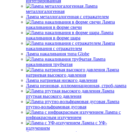
интегрированная
Лампа
металлогалогенная
Лампа металлогалогенная с отражателем
Лампа
накаливания в форме свечи
Лампа
накаливания в форме шара
Лампа
накаливания с отражателем
Лампа накаливания типа Globe
Лампа
накаливания трубчатая
Лампа
натриевая высокого давления
Лампа натриевая низкого давления
Лампа неоновая, иллюминационная, строб-лампа
Лампа
ртутная высокого давления
Лампа
ртутно-вольфрамовая дуговая
Лампа с
инфракрасным излучением
Лампа с УФ-
излучением