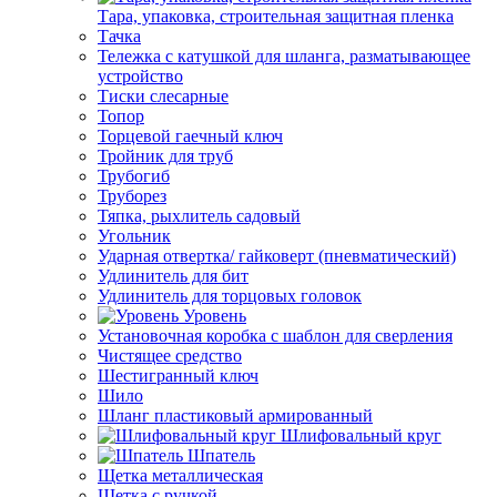
Тара, упаковка, строительная защитная пленка
Тачка
Тележка с катушкой для шланга, разматывающее
устройство
Тиски слесарные
Топор
Торцевой гаечный ключ
Тройник для труб
Трубогиб
Труборез
Тяпка, рыхлитель садовый
Угольник
Ударная отвертка/ гайковерт (пневматический)
Удлинитель для бит
Удлинитель для торцовых головок
Уровень
Установочная коробка с шаблон для сверления
Чистящее средство
Шестигранный ключ
Шило
Шланг пластиковый армированный
Шлифовальный круг
Шпатель
Щетка металлическая
Щетка с ручкой