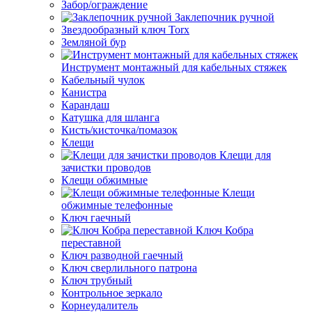
Забор/ограждение
Заклепочник ручной
Звездообразный ключ Torx
Земляной бур
Инструмент монтажный для кабельных стяжек
Кабельный чулок
Канистра
Карандаш
Катушка для шланга
Кисть/кисточка/помазок
Клещи
Клещи для
зачистки проводов
Клещи обжимные
Клещи
обжимные телефонные
Ключ гаечный
Ключ Кобра
переставной
Ключ разводной гаечный
Ключ сверлильного патрона
Ключ трубный
Контрольное зеркало
Корнеудалитель