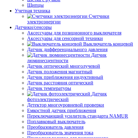
Щипцы
Учетная техника
Счетчики
электроэнергии
Датчики/сенсоры
Аксессуары для позиционного выключателя
Аксессуары для сенсорной техники
Выключатель концевой
Датчик дифференциального давления
Датчик
люминесцентности
Датчик оптический многолучевой
Датчик положения магнитный
Датчик приближения индуктивный
Датчик расстояния оптический
Датчик температуры
Датчик
фотоэлектрический
Детектор многоуровневой проверки
Емкостной датчик приближения
Переключающий усилитель стандарта NAMUR
Поплавковый выключатель
Преобразователь давления
Преобразователь значения тока