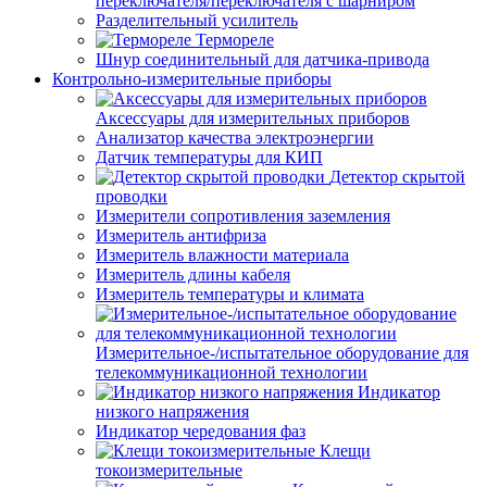
переключателя/переключателя с шарниром
Разделительный усилитель
Термореле
Шнур соединительный для датчика-привода
Контрольно-измерительные приборы
Аксессуары для измерительных приборов
Анализатор качества электроэнергии
Датчик температуры для КИП
Детектор скрытой
проводки
Измерители сопротивления заземления
Измеритель антифриза
Измеритель влажности материала
Измеритель длины кабеля
Измеритель температуры и климата
Измерительное-/испытательное оборудование для
телекоммуникационной технологии
Индикатор
низкого напряжения
Индикатор чередования фаз
Клещи
токоизмерительные