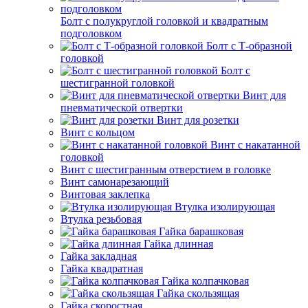
Болт с полукруглой головкой и квадратным
подголовком
Болт с Т-образной
головкой
Болт с
шестигранной головкой
Винт для
пневматической отвертки
Винт для розетки
Винт с кольцом
Винт с накатанной
головкой
Винт с шестигранным отверстием в головке
Винт самонарезающий
Винтовая заклепка
Втулка изолирующая
Втулка резьбовая
Гайка барашковая
Гайка длинная
Гайка закладная
Гайка квадратная
Гайка колпачковая
Гайка скользящая
Гайка скоростная