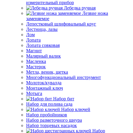
измерительный прибор
Лебедка ручная
Лезвие ножа
заменяемое
Лепестковый шлифовальный круг
Лестница, лазы
Лом
Лопата
Лопата совковая
Магнит
Малярный валик
Масленка
Мастерок
Метла, веник, щетка
Многофункциональный инструмент
Молоток/кувалда
Монтажный ключ
Мотыга
Набор бит
Набор для полива сада
Набор ключей
Набор пробойников
Набор разметочного шнура
Набор торцевых насадок
Набор