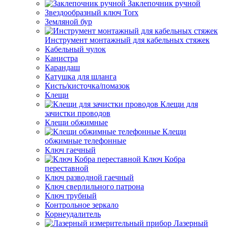
Заклепочник ручной
Звездообразный ключ Torx
Земляной бур
Инструмент монтажный для кабельных стяжек
Кабельный чулок
Канистра
Карандаш
Катушка для шланга
Кисть/кисточка/помазок
Клещи
Клещи для
зачистки проводов
Клещи обжимные
Клещи
обжимные телефонные
Ключ гаечный
Ключ Кобра
переставной
Ключ разводной гаечный
Ключ сверлильного патрона
Ключ трубный
Контрольное зеркало
Корнеудалитель
Лазерный