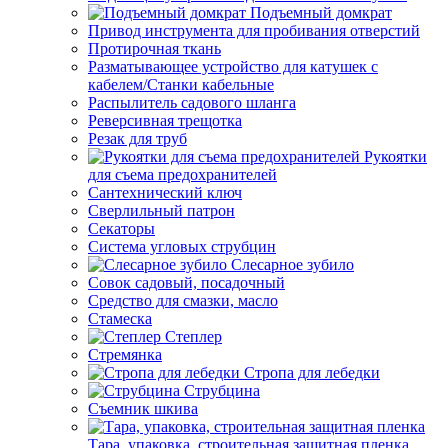
Подъемный домкрат
Привод инструмента для пробивания отверстий
Протирочная ткань
Разматывающее устройство для катушек с
кабелем/Станки кабельные
Распылитель садового шланга
Реверсивная трещотка
Резак для труб
Рукоятки
для съема предохранителей
Сантехнический ключ
Сверлильный патрон
Секаторы
Система угловых струбцин
Слесарное зубило
Совок садовый, посадочный
Средство для смазки, масло
Стамеска
Степлер
Стремянка
Стропа для лебедки
Струбцина
Съемник шкива
Тара, упаковка, строительная защитная пленка