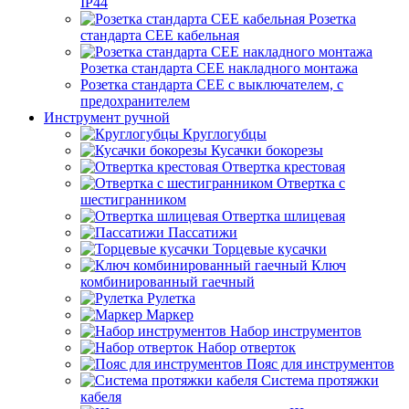
IP44
Розетка
стандарта СЕЕ кабельная
Розетка стандарта СЕЕ накладного монтажа
Розетка стандарта СЕЕ с выключателем, с
предохранителем
Инструмент ручной
Круглогубцы
Кусачки бокорезы
Отвертка крестовая
Отвертка с
шестигранником
Отвертка шлицевая
Пассатижи
Торцевые кусачки
Ключ
комбинированный гаечный
Рулетка
Маркер
Набор инструментов
Набор отверток
Пояс для инструментов
Система протяжки
кабеля