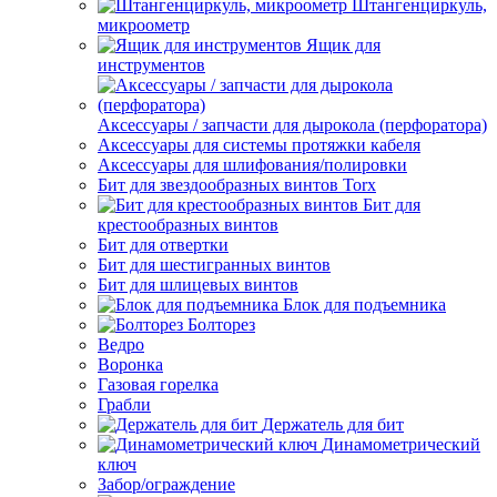
Штангенциркуль,
микроометр
Ящик для
инструментов
Аксессуары / запчасти для дырокола (перфоратора)
Аксессуары для системы протяжки кабеля
Аксессуары для шлифования/полировки
Бит для звездообразных винтов Torx
Бит для
крестообразных винтов
Бит для отвертки
Бит для шестигранных винтов
Бит для шлицевых винтов
Блок для подъемника
Болторез
Ведро
Воронка
Газовая горелка
Грабли
Держатель для бит
Динамометрический
ключ
Забор/ограждение