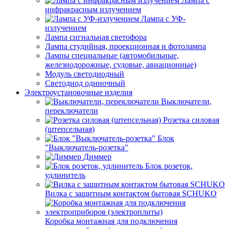
Лампа с
инфракрасным излучением
Лампа с УФ-
излучением
Лампа сигнальная светофора
Лампа студийная, проекционная и фотолампа
Лампы специальные (автомобильные,
железнодорожные, судовые, авиационные)
Модуль светодиодный
Светодиод одиночный
Электроустановочные изделия
Выключатели,
переключатели
Розетка силовая
(штепсельная)
Блок
"Выключатель-розетка"
Диммер
Блок розеток,
удлинитель
Вилка с защитным контактом бытовая SCHUKO
Коробка монтажная для подключения