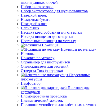
шестигранных ключей
Набор экстракторов
Набор экстракторов для шурупов/винтов
Навесной замок
Наждачная бумага
Накидной ключ
Напильник
Насадка крестообразная для отвертки
Насадка шлицевая для отвертки
Настольные ножницы по металлу
Ножницы
Ножницы по металлу
Ножовка
Ножовка по металлу
Огранайзер для инструментов
Опрыскиватель для растений
Отвертка Torx (звездочка)
Переставные
плоскогубцы
Перфоратор
Пистолет для
картриджей
Пломбировочная проволока
Пневматический молоток
Подающее устройство для кабельных катушек