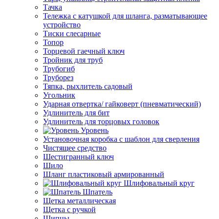
Тачка
Тележка с катушкой для шланга, разматывающее
устройство
Тиски слесарные
Топор
Торцевой гаечный ключ
Тройник для труб
Трубогиб
Труборез
Тяпка, рыхлитель садовый
Угольник
Ударная отвертка/ гайковерт (пневматический)
Удлинитель для бит
Удлинитель для торцовых головок
Уровень
Установочная коробка с шаблон для сверления
Чистящее средство
Шестигранный ключ
Шило
Шланг пластиковый армированный
Шлифовальный круг
Шпатель
Щетка металлическая
Щетка с ручкой
Щипцы