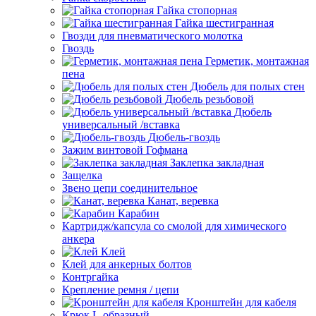
Гайка стопорная
Гайка шестигранная
Гвозди для пневматического молотка
Гвоздь
Герметик, монтажная
пена
Дюбель для полых стен
Дюбель резьбовой
Дюбель
универсальный /вставка
Дюбель-гвоздь
Зажим винтовой Гофмана
Заклепка закладная
Защелка
Звено цепи соединительное
Канат, веревка
Карабин
Картридж/капсула со смолой для химического
анкера
Клей
Клей для анкерных болтов
Контргайка
Крепление ремня / цепи
Кронштейн для кабеля
Крюк L-образный