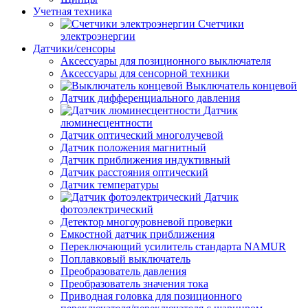
Учетная техника
Счетчики
электроэнергии
Датчики/сенсоры
Аксессуары для позиционного выключателя
Аксессуары для сенсорной техники
Выключатель концевой
Датчик дифференциального давления
Датчик
люминесцентности
Датчик оптический многолучевой
Датчик положения магнитный
Датчик приближения индуктивный
Датчик расстояния оптический
Датчик температуры
Датчик
фотоэлектрический
Детектор многоуровневой проверки
Емкостной датчик приближения
Переключающий усилитель стандарта NAMUR
Поплавковый выключатель
Преобразователь давления
Преобразователь значения тока
Приводная головка для позиционного