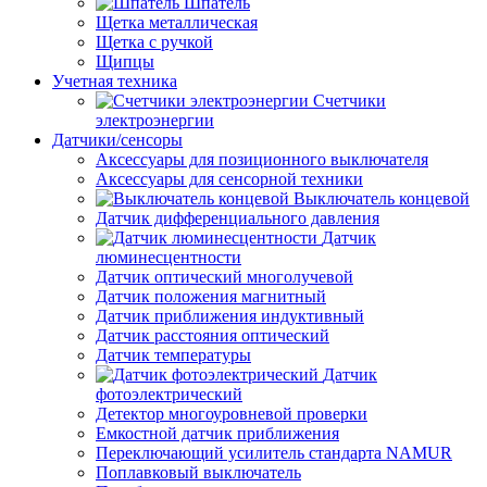
Шпатель
Щетка металлическая
Щетка с ручкой
Щипцы
Учетная техника
Счетчики
электроэнергии
Датчики/сенсоры
Аксессуары для позиционного выключателя
Аксессуары для сенсорной техники
Выключатель концевой
Датчик дифференциального давления
Датчик
люминесцентности
Датчик оптический многолучевой
Датчик положения магнитный
Датчик приближения индуктивный
Датчик расстояния оптический
Датчик температуры
Датчик
фотоэлектрический
Детектор многоуровневой проверки
Емкостной датчик приближения
Переключающий усилитель стандарта NAMUR
Поплавковый выключатель