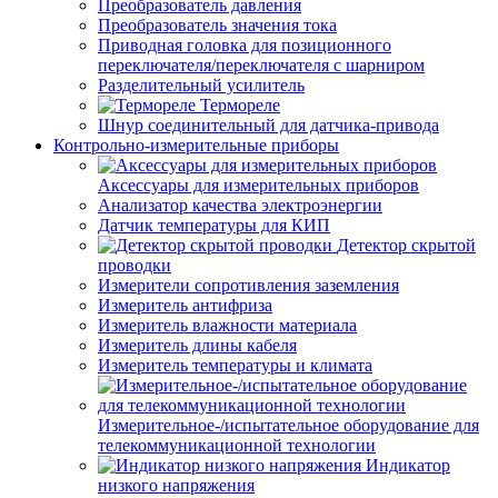
Преобразователь давления
Преобразователь значения тока
Приводная головка для позиционного
переключателя/переключателя с шарниром
Разделительный усилитель
Термореле
Шнур соединительный для датчика-привода
Контрольно-измерительные приборы
Аксессуары для измерительных приборов
Анализатор качества электроэнергии
Датчик температуры для КИП
Детектор скрытой
проводки
Измерители сопротивления заземления
Измеритель антифриза
Измеритель влажности материала
Измеритель длины кабеля
Измеритель температуры и климата
Измерительное-/испытательное оборудование для
телекоммуникационной технологии
Индикатор
низкого напряжения