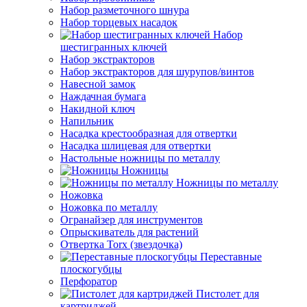
Набор разметочного шнура
Набор торцевых насадок
Набор
шестигранных ключей
Набор экстракторов
Набор экстракторов для шурупов/винтов
Навесной замок
Наждачная бумага
Накидной ключ
Напильник
Насадка крестообразная для отвертки
Насадка шлицевая для отвертки
Настольные ножницы по металлу
Ножницы
Ножницы по металлу
Ножовка
Ножовка по металлу
Огранайзер для инструментов
Опрыскиватель для растений
Отвертка Torx (звездочка)
Переставные
плоскогубцы
Перфоратор
Пистолет для
картриджей