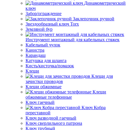
Динамометрический
ключ
Забор/ограждение
Заклепочник ручной
Звездообразный ключ Torx
Земляной бур
Инструмент монтажный для кабельных стяжек
Кабельный чулок
Канистра
Карандаш
Катушка для шланга
Кисть/кисточка/помазок
Клещи
Клещи для
зачистки проводов
Клещи обжимные
Клещи
обжимные телефонные
Ключ гаечный
Ключ Кобра
переставной
Ключ разводной гаечный
Ключ сверлильного патрона
Ключ трубный