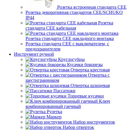
Розетка встроенная стандарта CEE
Розетка декоративная стандартов CEE/SCHUKO
IP44
Розетка
стандарта СЕЕ кабельная
Розетка стандарта СЕЕ накладного монтажа
Розетка стандарта СЕЕ с выключателем, с
предохранителем
Инструмент ручной
Круглогубцы
Кусачки бокорезы
Отвертка крестовая
Отвертка с
шестигранником
Отвертка шлицевая
Пассатижи
Торцевые кусачки
Ключ
комбинированный гаечный
Рулетка
Маркер
Набор инструментов
Набор отверток