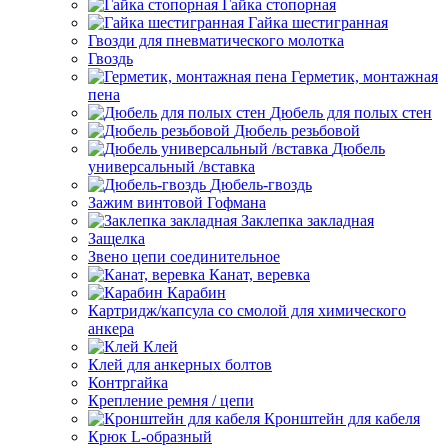
Гайка стопорная
Гайка шестигранная
Гвозди для пневматического молотка
Гвоздь
Герметик, монтажная
пена
Дюбель для полых стен
Дюбель резьбовой
Дюбель
универсальный /вставка
Дюбель-гвоздь
Зажим винтовой Гофмана
Заклепка закладная
Защелка
Звено цепи соединительное
Канат, веревка
Карабин
Картридж/капсула со смолой для химического
анкера
Клей
Клей для анкерных болтов
Контргайка
Крепление ремня / цепи
Кронштейн для кабеля
Крюк L-образный