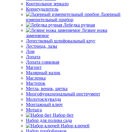
Контрольное зеркало
Корнеудалитель
Лазерный
измерительный прибор
Лебедка ручная
Лезвие ножа
заменяемое
Лепестковый шлифовальный круг
Лестница, лазы
Лом
Лопата
Лопата совковая
Магнит
Малярный валик
Масленка
Мастерок
Метла, веник, щетка
Многофункциональный инструмент
Молоток/кувалда
Монтажный ключ
Мотыга
Набор бит
Набор для полива сада
Набор ключей
Набор пробойников