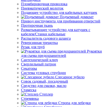
Пломбировочная проволока
Пневматический молоток
Подающее устройство для кабельных катушек
Подъемный домкрат
Привод инструмента для пробивания отверстий
Протирочная ткань
Разматывающее устройство для катушек с
кабелем/Станки кабельные
Распылитель садового шланга
Реверсивная трещотка
Резак для труб
Рукоятки
для съема предохранителей
Сантехнический ключ
Сверлильный патрон
Секаторы
Система угловых струбцин
Слесарное зубило
Совок садовый, посадочный
Средство для смазки, масло
Стамеска
Степлер
Стремянка
Стропа для лебедки