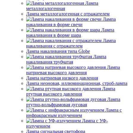
Лампа
металлогалогенная
Лампа металлогалогенная с отражателем
Лампа
накаливания в форме свечи
Лампа
накаливания в форме шара
Лампа
накаливания с отражателем
Лампа накаливания типа Globe
Лампа
накаливания трубчатая
Лампа
натриевая высокого давления
Лампа натриевая низкого давления
Лампа неоновая, иллюминационная, строб-лампа
Лампа
ртутная высокого давления
Лампа
ртутно-вольфрамовая дуговая
Лампа с
инфракрасным излучением
Лампа с УФ-
излучением
Лампа сигнальная светофора