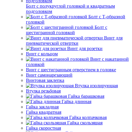
Болт с полукруглой головкой и квадратным
подголовком
Болт с Т-образной
головкой
Болт с
шестигранной головкой
Винт для
пневматической отвертки
Винт для розетки
Винт с кольцом
Винт с накатанной
головкой
Винт с шестигранным отверстием в головке
Винт самонарезающий
Винтовая заклепка
Втулка изолирующая
Втулка резьбовая
Гайка барашковая
Гайка длинная
Гайка закладная
Гайка квадратная
Гайка колпачковая
Гайка скользящая
Гайка скоростная