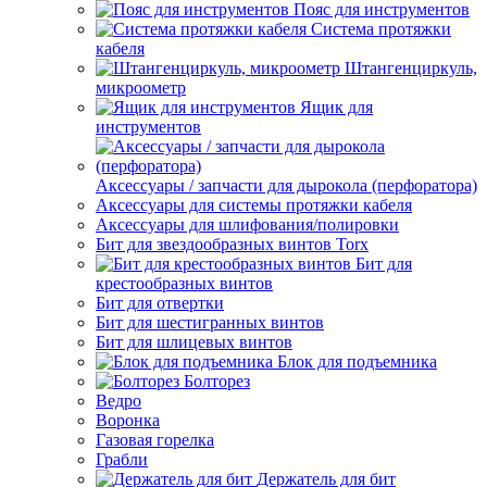
Пояс для инструментов
Система протяжки
кабеля
Штангенциркуль,
микроометр
Ящик для
инструментов
Аксессуары / запчасти для дырокола (перфоратора)
Аксессуары для системы протяжки кабеля
Аксессуары для шлифования/полировки
Бит для звездообразных винтов Torx
Бит для
крестообразных винтов
Бит для отвертки
Бит для шестигранных винтов
Бит для шлицевых винтов
Блок для подъемника
Болторез
Ведро
Воронка
Газовая горелка
Грабли
Держатель для бит