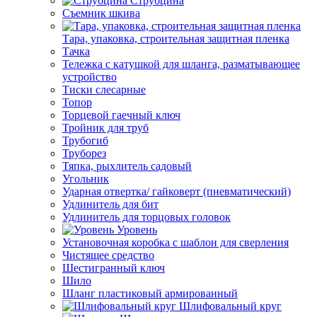
Струбцина
Съемник шкива
Тара, упаковка, строительная защитная пленка
Тачка
Тележка с катушкой для шланга, разматывающее
устройство
Тиски слесарные
Топор
Торцевой гаечный ключ
Тройник для труб
Трубогиб
Труборез
Тяпка, рыхлитель садовый
Угольник
Ударная отвертка/ гайковерт (пневматический)
Удлинитель для бит
Удлинитель для торцовых головок
Уровень
Установочная коробка с шаблон для сверления
Чистящее средство
Шестигранный ключ
Шило
Шланг пластиковый армированный
Шлифовальный круг