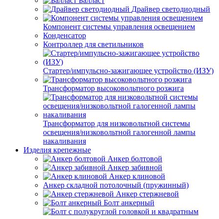
Балласт
Драйвер светодиодный
Компонент системы управления освещением
Конденсатор
Контроллер для светильников
Стартер/импульсно-зажигающее устройство (ИЗУ)
Трансформатор высоковольтного розжига
Трансформатор для низковольтной системы
освещения/низковольтной галогенной лампы
накаливания
Изделия крепежные
Анкер болтовой
Анкер забивной
Анкер клиновой
Анкер складной потолочный (пружинный)
Анкер стержневой
Болт анкерный