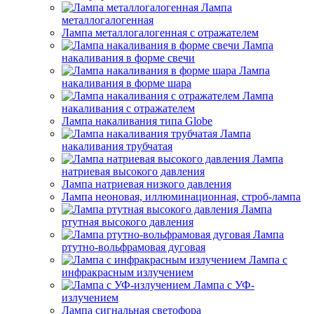
Лампа
металлогалогенная
Лампа металлогалогенная с отражателем
Лампа
накаливания в форме свечи
Лампа
накаливания в форме шара
Лампа
накаливания с отражателем
Лампа накаливания типа Globe
Лампа
накаливания трубчатая
Лампа
натриевая высокого давления
Лампа натриевая низкого давления
Лампа неоновая, иллюминационная, строб-лампа
Лампа
ртутная высокого давления
Лампа
ртутно-вольфрамовая дуговая
Лампа с
инфракрасным излучением
Лампа с УФ-
излучением
Лампа сигнальная светофора