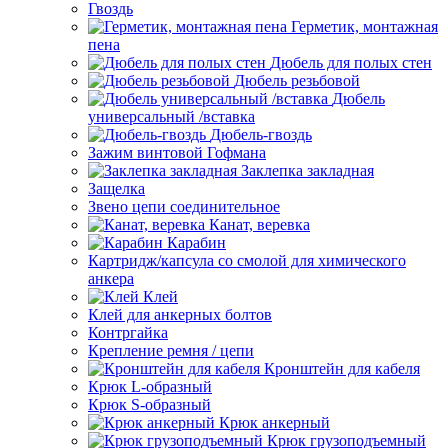
Гвоздь
Герметик, монтажная
пена
Дюбель для полых стен
Дюбель резьбовой
Дюбель
универсальный /вставка
Дюбель-гвоздь
Зажим винтовой Гофмана
Заклепка закладная
Защелка
Звено цепи соединительное
Канат, веревка
Карабин
Картридж/капсула со смолой для химического
анкера
Клей
Клей для анкерных болтов
Контргайка
Крепление ремня / цепи
Кронштейн для кабеля
Крюк L-образный
Крюк S-образный
Крюк анкерный
Крюк грузоподъемный