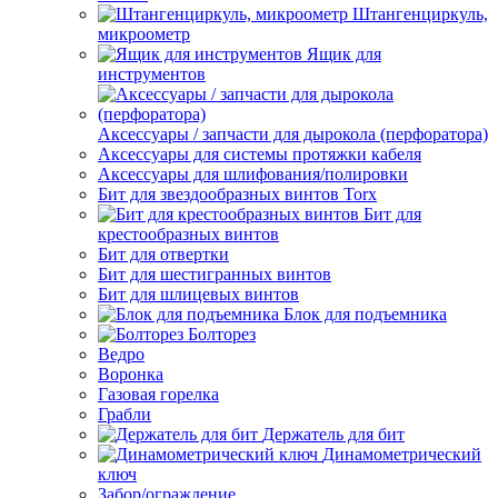
Штангенциркуль,
микроометр
Ящик для
инструментов
Аксессуары / запчасти для дырокола (перфоратора)
Аксессуары для системы протяжки кабеля
Аксессуары для шлифования/полировки
Бит для звездообразных винтов Torx
Бит для
крестообразных винтов
Бит для отвертки
Бит для шестигранных винтов
Бит для шлицевых винтов
Блок для подъемника
Болторез
Ведро
Воронка
Газовая горелка
Грабли
Держатель для бит
Динамометрический
ключ
Забор/ограждение