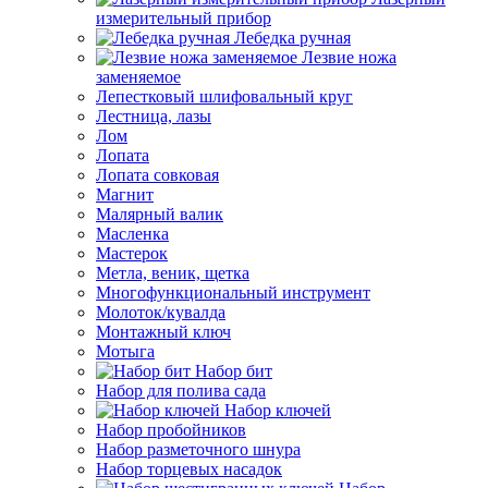
измерительный прибор
Лебедка ручная
Лезвие ножа
заменяемое
Лепестковый шлифовальный круг
Лестница, лазы
Лом
Лопата
Лопата совковая
Магнит
Малярный валик
Масленка
Мастерок
Метла, веник, щетка
Многофункциональный инструмент
Молоток/кувалда
Монтажный ключ
Мотыга
Набор бит
Набор для полива сада
Набор ключей
Набор пробойников
Набор разметочного шнура
Набор торцевых насадок