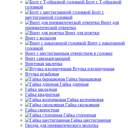
Болт с Т-образной
головкой
Болт с
шестигранной головкой
Винт для
пневматической отвертки
Винт для розетки
Винт с кольцом
Винт с накатанной
головкой
Винт с шестигранным отверстием в головке
Винт самонарезающий
Винтовая заклепка
Втулка изолирующая
Втулка резьбовая
Гайка барашковая
Гайка длинная
Гайка закладная
Гайка квадратная
Гайка колпачковая
Гайка скользящая
Гайка скоростная
Гайка стопорная
Гайка шестигранная
Гвозди для пневматического молотка