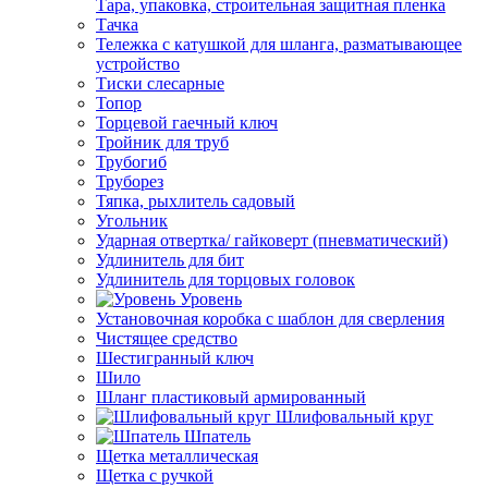
Тара, упаковка, строительная защитная пленка
Тачка
Тележка с катушкой для шланга, разматывающее
устройство
Тиски слесарные
Топор
Торцевой гаечный ключ
Тройник для труб
Трубогиб
Труборез
Тяпка, рыхлитель садовый
Угольник
Ударная отвертка/ гайковерт (пневматический)
Удлинитель для бит
Удлинитель для торцовых головок
Уровень
Установочная коробка с шаблон для сверления
Чистящее средство
Шестигранный ключ
Шило
Шланг пластиковый армированный
Шлифовальный круг
Шпатель
Щетка металлическая
Щетка с ручкой