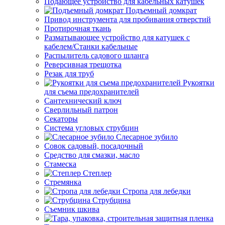
Подающее устройство для кабельных катушек
Подъемный домкрат
Привод инструмента для пробивания отверстий
Протирочная ткань
Разматывающее устройство для катушек с
кабелем/Станки кабельные
Распылитель садового шланга
Реверсивная трещотка
Резак для труб
Рукоятки
для съема предохранителей
Сантехнический ключ
Сверлильный патрон
Секаторы
Система угловых струбцин
Слесарное зубило
Совок садовый, посадочный
Средство для смазки, масло
Стамеска
Степлер
Стремянка
Стропа для лебедки
Струбцина
Съемник шкива