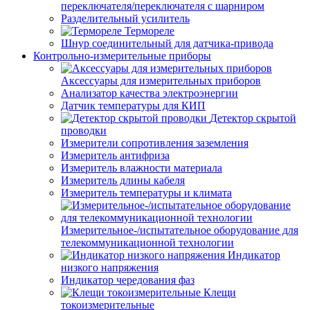
переключателя/переключателя с шарниром
Разделительный усилитель
Термореле
Шнур соединительный для датчика-привода
Контрольно-измерительные приборы
Аксессуары для измерительных приборов
Анализатор качества электроэнергии
Датчик температуры для КИП
Детектор скрытой
проводки
Измерители сопротивления заземления
Измеритель антифриза
Измеритель влажности материала
Измеритель длины кабеля
Измеритель температуры и климата
Измерительное-/испытательное оборудование для
телекоммуникационной технологии
Индикатор
низкого напряжения
Индикатор чередования фаз
Клещи
токоизмерительные