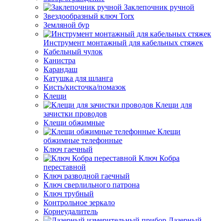
Заклепочник ручной
Звездообразный ключ Torx
Земляной бур
Инструмент монтажный для кабельных стяжек
Кабельный чулок
Канистра
Карандаш
Катушка для шланга
Кисть/кисточка/помазок
Клещи
Клещи для
зачистки проводов
Клещи обжимные
Клещи
обжимные телефонные
Ключ гаечный
Ключ Кобра
переставной
Ключ разводной гаечный
Ключ сверлильного патрона
Ключ трубный
Контрольное зеркало
Корнеудалитель
Лазерный