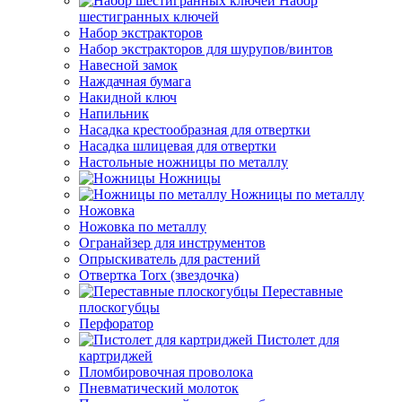
Набор
шестигранных ключей
Набор экстракторов
Набор экстракторов для шурупов/винтов
Навесной замок
Наждачная бумага
Накидной ключ
Напильник
Насадка крестообразная для отвертки
Насадка шлицевая для отвертки
Настольные ножницы по металлу
Ножницы
Ножницы по металлу
Ножовка
Ножовка по металлу
Огранайзер для инструментов
Опрыскиватель для растений
Отвертка Torx (звездочка)
Переставные
плоскогубцы
Перфоратор
Пистолет для
картриджей
Пломбировочная проволока
Пневматический молоток