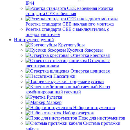
IP44
Розетка
стандарта СЕЕ кабельная
Розетка стандарта СЕЕ накладного монтажа
Розетка стандарта СЕЕ с выключателем, с
предохранителем
Инструмент ручной
Круглогубцы
Кусачки бокорезы
Отвертка крестовая
Отвертка с
шестигранником
Отвертка шлицевая
Пассатижи
Торцевые кусачки
Ключ
комбинированный гаечный
Рулетка
Маркер
Набор инструментов
Набор отверток
Пояс для инструментов
Система протяжки
кабеля