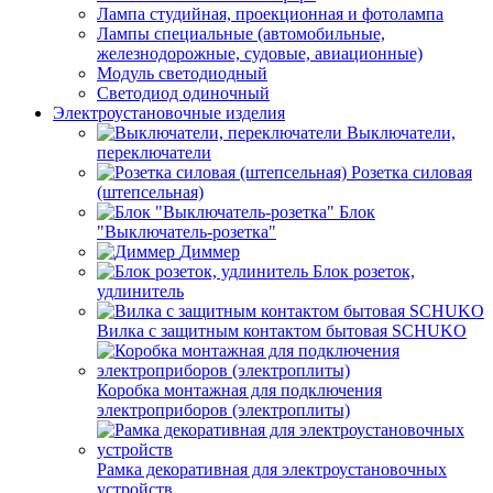
Лампа студийная, проекционная и фотолампа
Лампы специальные (автомобильные,
железнодорожные, судовые, авиационные)
Модуль светодиодный
Светодиод одиночный
Электроустановочные изделия
Выключатели,
переключатели
Розетка силовая
(штепсельная)
Блок
"Выключатель-розетка"
Диммер
Блок розеток,
удлинитель
Вилка с защитным контактом бытовая SCHUKO
Коробка монтажная для подключения
электроприборов (электроплиты)
Рамка декоративная для электроустановочных
устройств