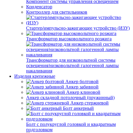
Компонент системы управления освещением
Конденсатор
Контроллер для светильников
Стартер/импульсно-зажигающее устройство (ИЗУ)
Трансформатор высоковольтного розжига
Трансформатор для низковольтной системы
освещения/низковольтной галогенной лампы
накаливания
Изделия крепежные
Анкер болтовой
Анкер забивной
Анкер клиновой
Анкер складной потолочный (пружинный)
Анкер стержневой
Болт анкерный
Болт с полукруглой головкой и квадратным
подголовком