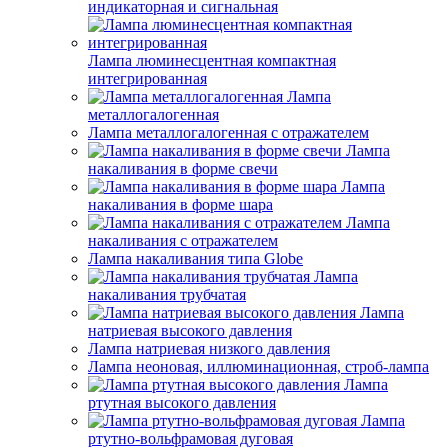
индикаторная и сигнальная
Лампа люминесцентная компактная
интегрированная
Лампа
металлогалогенная
Лампа металлогалогенная с отражателем
Лампа
накаливания в форме свечи
Лампа
накаливания в форме шара
Лампа
накаливания с отражателем
Лампа накаливания типа Globe
Лампа
накаливания трубчатая
Лампа
натриевая высокого давления
Лампа натриевая низкого давления
Лампа неоновая, иллюминационная, строб-лампа
Лампа
ртутная высокого давления
Лампа
ртутно-вольфрамовая дуговая