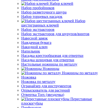
Набор ключей
Набор пробойников
Набор разметочного шнура
Набор торцевых насадок
Набор
шестигранных ключей
Набор экстракторов
Набор экстракторов для шурупов/винтов
Навесной замок
Наждачная бумага
Накидной ключ
Напильник
Насадка крестообразная для отвертки
Насадка шлицевая для отвертки
Настольные ножницы по металлу
Ножницы
Ножницы по металлу
Ножовка
Ножовка по металлу
Огранайзер для инструментов
Опрыскиватель для растений
Отвертка Torx (звездочка)
Переставные
плоскогубцы
Перфоратор