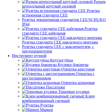
Разъем
штепсельный круглый силовой
Розетка
встроенная стандарта CEE
Розетка декоративная стандартов CEE/SCHUKO
IP44
Розетка
стандарта СЕЕ кабельная
Розетка стандарта СЕЕ накладного монтажа
Розетка стандарта СЕЕ с выключателем, с
предохранителем
Инструмент ручной
Круглогубцы
Кусачки бокорезы
Отвертка крестовая
Отвертка с
шестигранником
Отвертка шлицевая
Пассатижи
Торцевые кусачки
Ключ
комбинированный гаечный
Рулетка
Маркер