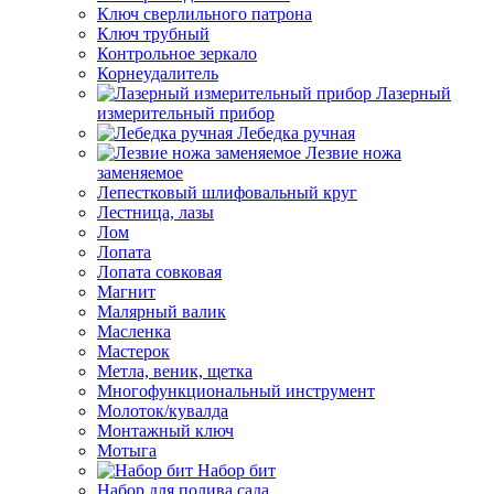
Ключ сверлильного патрона
Ключ трубный
Контрольное зеркало
Корнеудалитель
Лазерный
измерительный прибор
Лебедка ручная
Лезвие ножа
заменяемое
Лепестковый шлифовальный круг
Лестница, лазы
Лом
Лопата
Лопата совковая
Магнит
Малярный валик
Масленка
Мастерок
Метла, веник, щетка
Многофункциональный инструмент
Молоток/кувалда
Монтажный ключ
Мотыга
Набор бит
Набор для полива сада