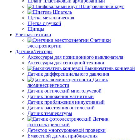
Шланг пластиковый армированный
Шлифовальный круг
Шпатель
Щетка металлическая
Щетка с ручкой
Щипцы
Учетная техника
Счетчики
электроэнергии
Датчики/сенсоры
Аксессуары для позиционного выключателя
Аксессуары для сенсорной техники
Выключатель концевой
Датчик дифференциального давления
Датчик
люминесцентности
Датчик оптический многолучевой
Датчик положения магнитный
Датчик приближения индуктивный
Датчик расстояния оптический
Датчик температуры
Датчик
фотоэлектрический
Детектор многоуровневой проверки
Емкостной датчик приближения