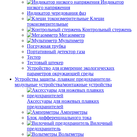
Индикатор
низкого напряжения
Индикатор чередования фаз
Клещи
токоизмерительные
Контрольный стержень
Мегаомметр
Мультиметр
Погружная трубка
Портативный детектор газа
Тестер
Тестовый штекер
Устройство для измерение экологических
параметров окружающей среды
Устройства защиты, плавкие предохранители,
модульные устройства/монтажные устройства
Аксессуары для ножевых плавких
предохранителей
Амперметры
Блок дифференциального тока
Вилочный
предохранитель
Вольтметры