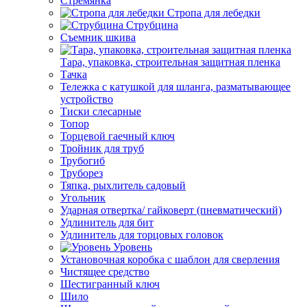
Стремянка
Стропа для лебедки
Струбцина
Съемник шкива
Тара, упаковка, строительная защитная пленка
Тачка
Тележка с катушкой для шланга, разматывающее
устройство
Тиски слесарные
Топор
Торцевой гаечный ключ
Тройник для труб
Трубогиб
Труборез
Тяпка, рыхлитель садовый
Угольник
Ударная отвертка/ гайковерт (пневматический)
Удлинитель для бит
Удлинитель для торцовых головок
Уровень
Установочная коробка с шаблон для сверления
Чистящее средство
Шестигранный ключ
Шило