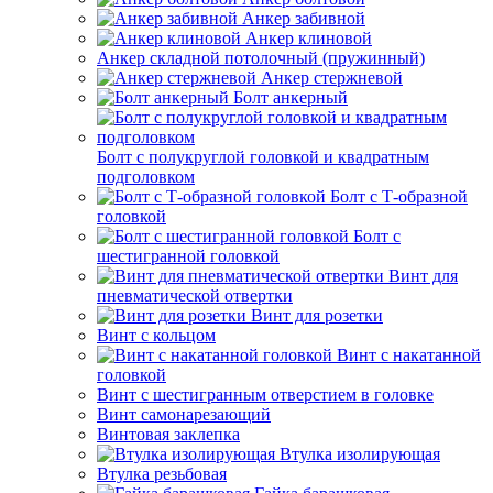
Анкер забивной
Анкер клиновой
Анкер складной потолочный (пружинный)
Анкер стержневой
Болт анкерный
Болт с полукруглой головкой и квадратным
подголовком
Болт с Т-образной
головкой
Болт с
шестигранной головкой
Винт для
пневматической отвертки
Винт для розетки
Винт с кольцом
Винт с накатанной
головкой
Винт с шестигранным отверстием в головке
Винт самонарезающий
Винтовая заклепка
Втулка изолирующая
Втулка резьбовая