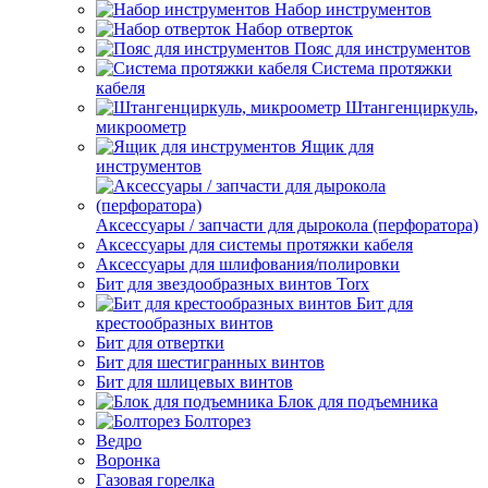
Набор инструментов
Набор отверток
Пояс для инструментов
Система протяжки
кабеля
Штангенциркуль,
микроометр
Ящик для
инструментов
Аксессуары / запчасти для дырокола (перфоратора)
Аксессуары для системы протяжки кабеля
Аксессуары для шлифования/полировки
Бит для звездообразных винтов Torx
Бит для
крестообразных винтов
Бит для отвертки
Бит для шестигранных винтов
Бит для шлицевых винтов
Блок для подъемника
Болторез
Ведро
Воронка
Газовая горелка