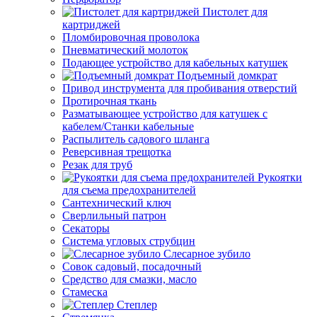
Пистолет для
картриджей
Пломбировочная проволока
Пневматический молоток
Подающее устройство для кабельных катушек
Подъемный домкрат
Привод инструмента для пробивания отверстий
Протирочная ткань
Разматывающее устройство для катушек с
кабелем/Станки кабельные
Распылитель садового шланга
Реверсивная трещотка
Резак для труб
Рукоятки
для съема предохранителей
Сантехнический ключ
Сверлильный патрон
Секаторы
Система угловых струбцин
Слесарное зубило
Совок садовый, посадочный
Средство для смазки, масло
Стамеска
Степлер