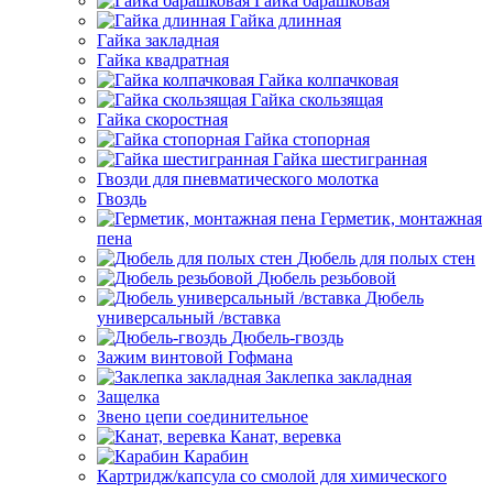
Гайка барашковая
Гайка длинная
Гайка закладная
Гайка квадратная
Гайка колпачковая
Гайка скользящая
Гайка скоростная
Гайка стопорная
Гайка шестигранная
Гвозди для пневматического молотка
Гвоздь
Герметик, монтажная
пена
Дюбель для полых стен
Дюбель резьбовой
Дюбель
универсальный /вставка
Дюбель-гвоздь
Зажим винтовой Гофмана
Заклепка закладная
Защелка
Звено цепи соединительное
Канат, веревка
Карабин
Картридж/капсула со смолой для химического