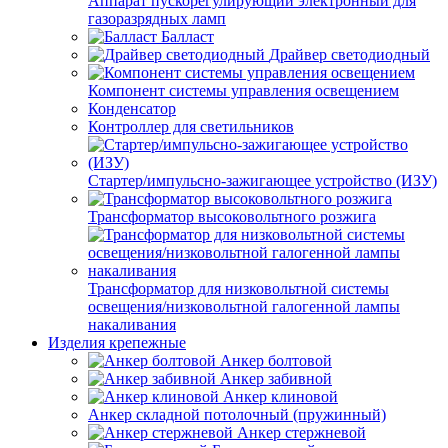
Аппарат пускорегулирующий электронный для
газоразрядных ламп
Балласт
Драйвер светодиодный
Компонент системы управления освещением
Конденсатор
Контроллер для светильников
Стартер/импульсно-зажигающее устройство (ИЗУ)
Трансформатор высоковольтного розжига
Трансформатор для низковольтной системы
освещения/низковольтной галогенной лампы
накаливания
Изделия крепежные
Анкер болтовой
Анкер забивной
Анкер клиновой
Анкер складной потолочный (пружинный)
Анкер стержневой