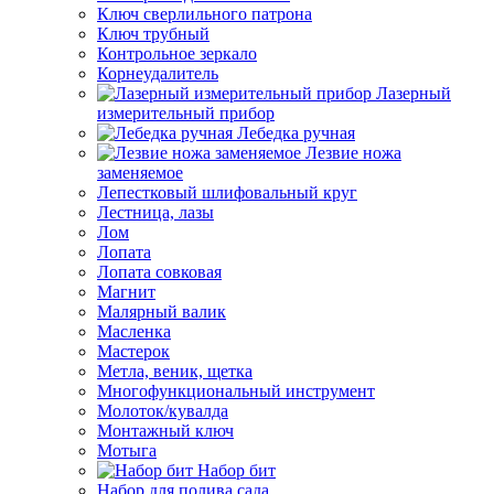
Ключ сверлильного патрона
Ключ трубный
Контрольное зеркало
Корнеудалитель
Лазерный
измерительный прибор
Лебедка ручная
Лезвие ножа
заменяемое
Лепестковый шлифовальный круг
Лестница, лазы
Лом
Лопата
Лопата совковая
Магнит
Малярный валик
Масленка
Мастерок
Метла, веник, щетка
Многофункциональный инструмент
Молоток/кувалда
Монтажный ключ
Мотыга
Набор бит
Набор для полива сада