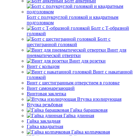
Болт анкерный
Болт с полукруглой головкой и квадратным
подголовком
Болт с Т-образной
головкой
Болт с
шестигранной головкой
Винт для
пневматической отвертки
Винт для розетки
Винт с кольцом
Винт с накатанной
головкой
Винт с шестигранным отверстием в головке
Винт самонарезающий
Винтовая заклепка
Втулка изолирующая
Втулка резьбовая
Гайка барашковая
Гайка длинная
Гайка закладная
Гайка квадратная
Гайка колпачковая