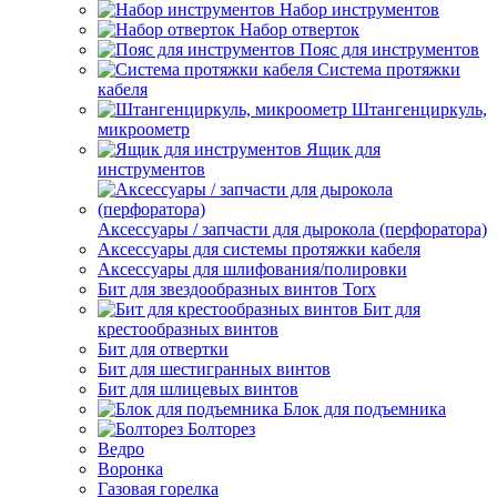
Набор инструментов
Набор отверток
Пояс для инструментов
Система протяжки
кабеля
Штангенциркуль,
микроометр
Ящик для
инструментов
Аксессуары / запчасти для дырокола (перфоратора)
Аксессуары для системы протяжки кабеля
Аксессуары для шлифования/полировки
Бит для звездообразных винтов Torx
Бит для
крестообразных винтов
Бит для отвертки
Бит для шестигранных винтов
Бит для шлицевых винтов
Блок для подъемника
Болторез
Ведро
Воронка
Газовая горелка