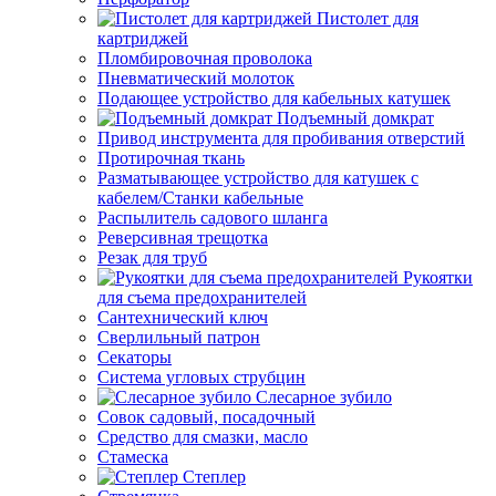
Пистолет для
картриджей
Пломбировочная проволока
Пневматический молоток
Подающее устройство для кабельных катушек
Подъемный домкрат
Привод инструмента для пробивания отверстий
Протирочная ткань
Разматывающее устройство для катушек с
кабелем/Станки кабельные
Распылитель садового шланга
Реверсивная трещотка
Резак для труб
Рукоятки
для съема предохранителей
Сантехнический ключ
Сверлильный патрон
Секаторы
Система угловых струбцин
Слесарное зубило
Совок садовый, посадочный
Средство для смазки, масло
Стамеска
Степлер