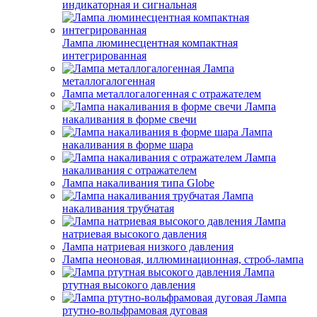
индикаторная и сигнальная
Лампа люминесцентная компактная
интегрированная
Лампа
металлогалогенная
Лампа металлогалогенная с отражателем
Лампа
накаливания в форме свечи
Лампа
накаливания в форме шара
Лампа
накаливания с отражателем
Лампа накаливания типа Globe
Лампа
накаливания трубчатая
Лампа
натриевая высокого давления
Лампа натриевая низкого давления
Лампа неоновая, иллюминационная, строб-лампа
Лампа
ртутная высокого давления
Лампа
ртутно-вольфрамовая дуговая