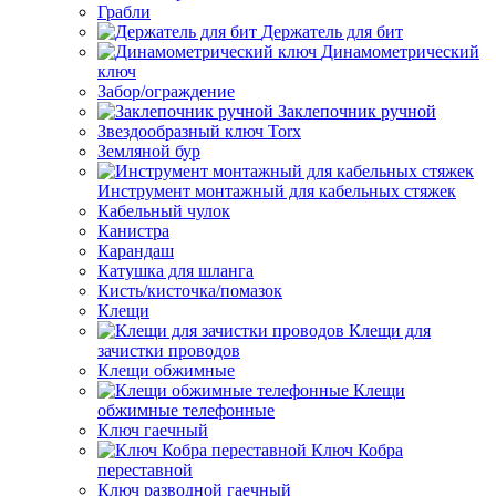
Грабли
Держатель для бит
Динамометрический
ключ
Забор/ограждение
Заклепочник ручной
Звездообразный ключ Torx
Земляной бур
Инструмент монтажный для кабельных стяжек
Кабельный чулок
Канистра
Карандаш
Катушка для шланга
Кисть/кисточка/помазок
Клещи
Клещи для
зачистки проводов
Клещи обжимные
Клещи
обжимные телефонные
Ключ гаечный
Ключ Кобра
переставной
Ключ разводной гаечный