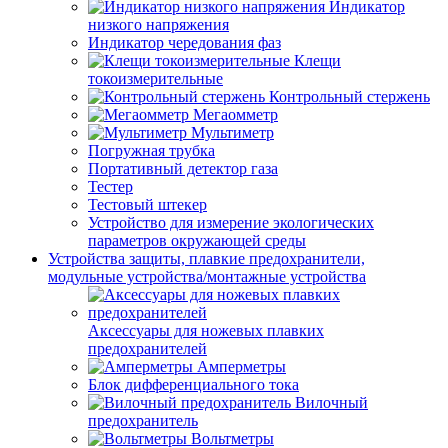
Индикатор
низкого напряжения
Индикатор чередования фаз
Клещи
токоизмерительные
Контрольный стержень
Мегаомметр
Мультиметр
Погружная трубка
Портативный детектор газа
Тестер
Тестовый штекер
Устройство для измерение экологических
параметров окружающей среды
Устройства защиты, плавкие предохранители,
модульные устройства/монтажные устройства
Аксессуары для ножевых плавких
предохранителей
Амперметры
Блок дифференциального тока
Вилочный
предохранитель
Вольтметры