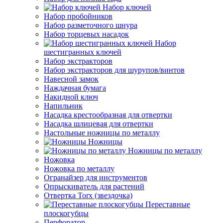
Набор ключей
Набор пробойников
Набор разметочного шнура
Набор торцевых насадок
Набор
шестигранных ключей
Набор экстракторов
Набор экстракторов для шурупов/винтов
Навесной замок
Наждачная бумага
Накидной ключ
Напильник
Насадка крестообразная для отвертки
Насадка шлицевая для отвертки
Настольные ножницы по металлу
Ножницы
Ножницы по металлу
Ножовка
Ножовка по металлу
Огранайзер для инструментов
Опрыскиватель для растений
Отвертка Torx (звездочка)
Переставные
плоскогубцы
Перфоратор