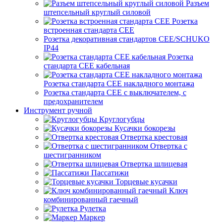
Разъем
штепсельный круглый силовой
Розетка
встроенная стандарта CEE
Розетка декоративная стандартов CEE/SCHUKO
IP44
Розетка
стандарта СЕЕ кабельная
Розетка стандарта СЕЕ накладного монтажа
Розетка стандарта СЕЕ с выключателем, с
предохранителем
Инструмент ручной
Круглогубцы
Кусачки бокорезы
Отвертка крестовая
Отвертка с
шестигранником
Отвертка шлицевая
Пассатижи
Торцевые кусачки
Ключ
комбинированный гаечный
Рулетка
Маркер