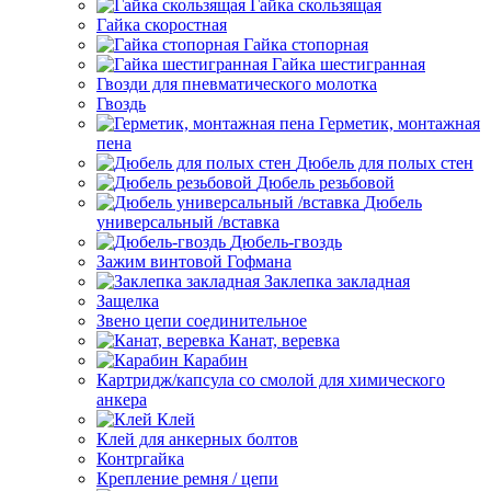
Гайка скользящая
Гайка скоростная
Гайка стопорная
Гайка шестигранная
Гвозди для пневматического молотка
Гвоздь
Герметик, монтажная
пена
Дюбель для полых стен
Дюбель резьбовой
Дюбель
универсальный /вставка
Дюбель-гвоздь
Зажим винтовой Гофмана
Заклепка закладная
Защелка
Звено цепи соединительное
Канат, веревка
Карабин
Картридж/капсула со смолой для химического
анкера
Клей
Клей для анкерных болтов
Контргайка
Крепление ремня / цепи