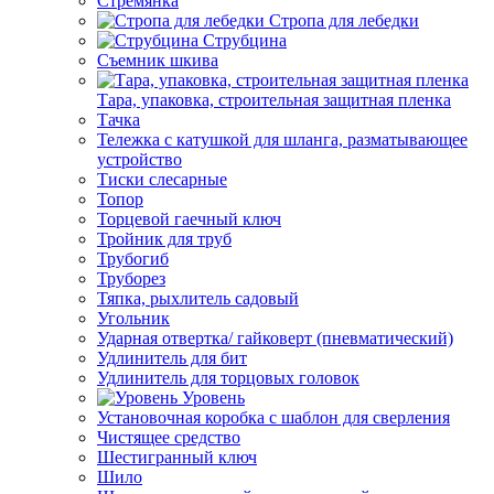
Стремянка
Стропа для лебедки
Струбцина
Съемник шкива
Тара, упаковка, строительная защитная пленка
Тачка
Тележка с катушкой для шланга, разматывающее
устройство
Тиски слесарные
Топор
Торцевой гаечный ключ
Тройник для труб
Трубогиб
Труборез
Тяпка, рыхлитель садовый
Угольник
Ударная отвертка/ гайковерт (пневматический)
Удлинитель для бит
Удлинитель для торцовых головок
Уровень
Установочная коробка с шаблон для сверления
Чистящее средство
Шестигранный ключ
Шило