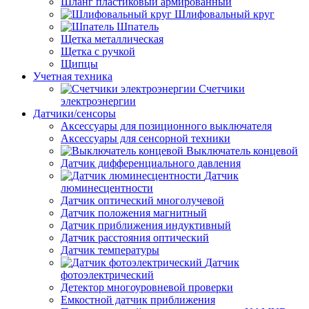
Шланг пластиковый армированный
Шлифовальный круг
Шпатель
Щетка металлическая
Щетка с ручкой
Щипцы
Учетная техника
Счетчики
электроэнергии
Датчики/сенсоры
Аксессуары для позиционного выключателя
Аксессуары для сенсорной техники
Выключатель концевой
Датчик дифференциального давления
Датчик
люминесцентности
Датчик оптический многолучевой
Датчик положения магнитный
Датчик приближения индуктивный
Датчик расстояния оптический
Датчик температуры
Датчик
фотоэлектрический
Детектор многоуровневой проверки
Емкостной датчик приближения