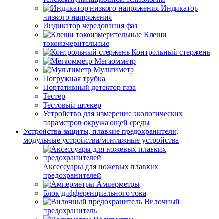
Индикатор
низкого напряжения
Индикатор чередования фаз
Клещи
токоизмерительные
Контрольный стержень
Мегаомметр
Мультиметр
Погружная трубка
Портативный детектор газа
Тестер
Тестовый штекер
Устройство для измерение экологических
параметров окружающей среды
Устройства защиты, плавкие предохранители,
модульные устройства/монтажные устройства
Аксессуары для ножевых плавких
предохранителей
Амперметры
Блок дифференциального тока
Вилочный
предохранитель