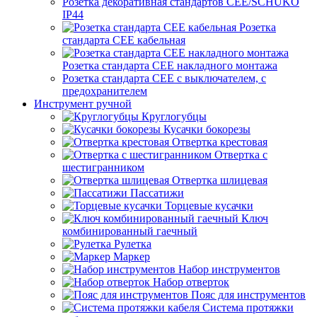
Розетка декоративная стандартов CEE/SCHUKO
IP44
Розетка
стандарта СЕЕ кабельная
Розетка стандарта СЕЕ накладного монтажа
Розетка стандарта СЕЕ с выключателем, с
предохранителем
Инструмент ручной
Круглогубцы
Кусачки бокорезы
Отвертка крестовая
Отвертка с
шестигранником
Отвертка шлицевая
Пассатижи
Торцевые кусачки
Ключ
комбинированный гаечный
Рулетка
Маркер
Набор инструментов
Набор отверток
Пояс для инструментов
Система протяжки