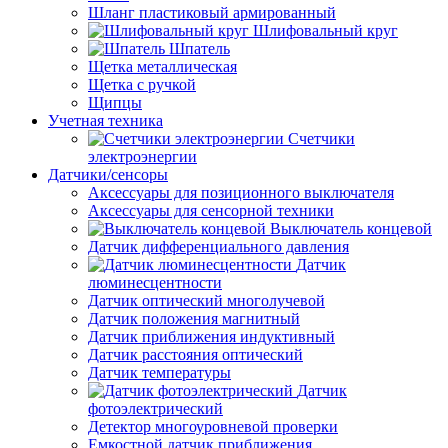
Шланг пластиковый армированный
Шлифовальный круг
Шпатель
Щетка металлическая
Щетка с ручкой
Щипцы
Учетная техника
Счетчики
электроэнергии
Датчики/сенсоры
Аксессуары для позиционного выключателя
Аксессуары для сенсорной техники
Выключатель концевой
Датчик дифференциального давления
Датчик
люминесцентности
Датчик оптический многолучевой
Датчик положения магнитный
Датчик приближения индуктивный
Датчик расстояния оптический
Датчик температуры
Датчик
фотоэлектрический
Детектор многоуровневой проверки
Емкостной датчик приближения