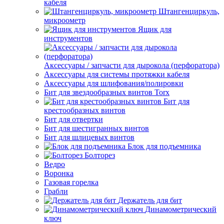
кабеля
Штангенциркуль,
микроометр
Ящик для
инструментов
Аксессуары / запчасти для дырокола (перфоратора)
Аксессуары для системы протяжки кабеля
Аксессуары для шлифования/полировки
Бит для звездообразных винтов Torx
Бит для
крестообразных винтов
Бит для отвертки
Бит для шестигранных винтов
Бит для шлицевых винтов
Блок для подъемника
Болторез
Ведро
Воронка
Газовая горелка
Грабли
Держатель для бит
Динамометрический
ключ