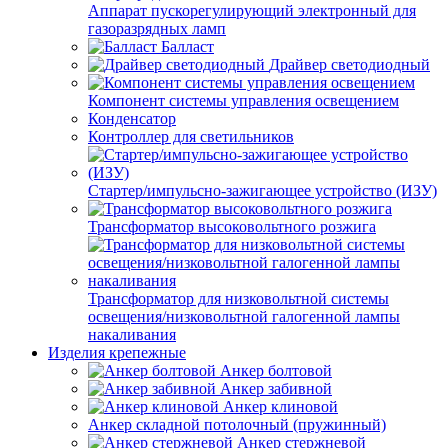
Аппарат пускорегулирующий электронный для
газоразрядных ламп
Балласт
Драйвер светодиодный
Компонент системы управления освещением
Конденсатор
Контроллер для светильников
Стартер/импульсно-зажигающее устройство (ИЗУ)
Трансформатор высоковольтного розжига
Трансформатор для низковольтной системы
освещения/низковольтной галогенной лампы
накаливания
Изделия крепежные
Анкер болтовой
Анкер забивной
Анкер клиновой
Анкер складной потолочный (пружинный)
Анкер стержневой