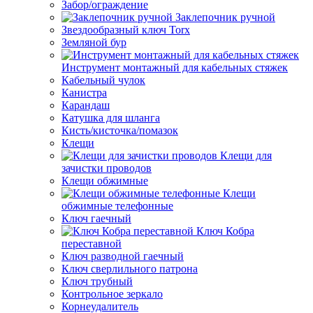
Забор/ограждение
Заклепочник ручной
Звездообразный ключ Torx
Земляной бур
Инструмент монтажный для кабельных стяжек
Кабельный чулок
Канистра
Карандаш
Катушка для шланга
Кисть/кисточка/помазок
Клещи
Клещи для
зачистки проводов
Клещи обжимные
Клещи
обжимные телефонные
Ключ гаечный
Ключ Кобра
переставной
Ключ разводной гаечный
Ключ сверлильного патрона
Ключ трубный
Контрольное зеркало
Корнеудалитель