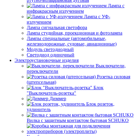
ртутно-вольфрамовая дуговая
Лампа с
инфракрасным излучением
Лампа с УФ-
излучением
Лампа сигнальная светофора
Лампа студийная, проекционная и фотолампа
Лампы специальные (автомобильные,
железнодорожные, судовые, авиационные)
Модуль светодиодный
Светодиод одиночный
Электроустановочные изделия
Выключатели,
переключатели
Розетка силовая
(штепсельная)
Блок
"Выключатель-розетка"
Диммер
Блок розеток,
удлинитель
Вилка с защитным контактом бытовая SCHUKO