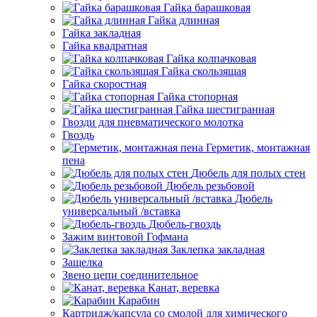
Гайка барашковая
Гайка длинная
Гайка закладная
Гайка квадратная
Гайка колпачковая
Гайка скользящая
Гайка скоростная
Гайка стопорная
Гайка шестигранная
Гвозди для пневматического молотка
Гвоздь
Герметик, монтажная
пена
Дюбель для полых стен
Дюбель резьбовой
Дюбель
универсальный /вставка
Дюбель-гвоздь
Зажим винтовой Гофмана
Заклепка закладная
Защелка
Звено цепи соединительное
Канат, веревка
Карабин
Картридж/капсула со смолой для химического