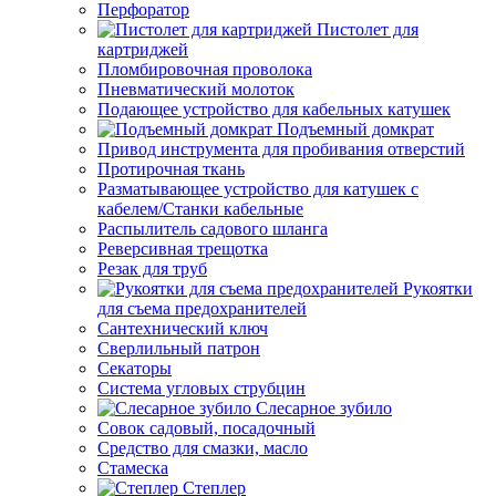
Перфоратор
Пистолет для
картриджей
Пломбировочная проволока
Пневматический молоток
Подающее устройство для кабельных катушек
Подъемный домкрат
Привод инструмента для пробивания отверстий
Протирочная ткань
Разматывающее устройство для катушек с
кабелем/Станки кабельные
Распылитель садового шланга
Реверсивная трещотка
Резак для труб
Рукоятки
для съема предохранителей
Сантехнический ключ
Сверлильный патрон
Секаторы
Система угловых струбцин
Слесарное зубило
Совок садовый, посадочный
Средство для смазки, масло
Стамеска
Степлер