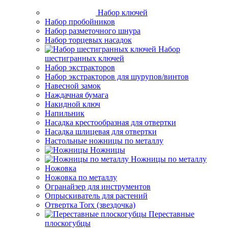
Набор ключей
Набор пробойников
Набор разметочного шнура
Набор торцевых насадок
Набор
шестигранных ключей
Набор экстракторов
Набор экстракторов для шурупов/винтов
Навесной замок
Наждачная бумага
Накидной ключ
Напильник
Насадка крестообразная для отвертки
Насадка шлицевая для отвертки
Настольные ножницы по металлу
Ножницы
Ножницы по металлу
Ножовка
Ножовка по металлу
Огранайзер для инструментов
Опрыскиватель для растений
Отвертка Torx (звездочка)
Переставные
плоскогубцы