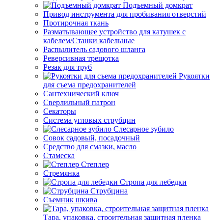
Подъемный домкрат
Привод инструмента для пробивания отверстий
Протирочная ткань
Разматывающее устройство для катушек с
кабелем/Станки кабельные
Распылитель садового шланга
Реверсивная трещотка
Резак для труб
Рукоятки
для съема предохранителей
Сантехнический ключ
Сверлильный патрон
Секаторы
Система угловых струбцин
Слесарное зубило
Совок садовый, посадочный
Средство для смазки, масло
Стамеска
Степлер
Стремянка
Стропа для лебедки
Струбцина
Съемник шкива
Тара, упаковка, строительная защитная пленка