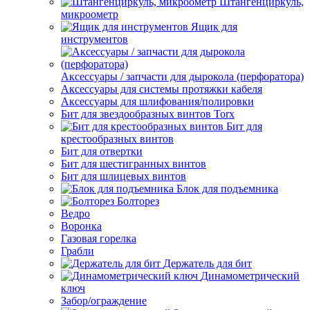
Штангенциркуль,
микроометр
Ящик для
инструментов
Аксессуары / запчасти для дырокола (перфоратора)
Аксессуары для системы протяжки кабеля
Аксессуары для шлифования/полировки
Бит для звездообразных винтов Torx
Бит для
крестообразных винтов
Бит для отвертки
Бит для шестигранных винтов
Бит для шлицевых винтов
Блок для подъемника
Болторез
Ведро
Воронка
Газовая горелка
Грабли
Держатель для бит
Динамометрический
ключ
Забор/ограждение