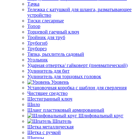
Тачка
Тележка с катушкой для шланга, разматывающее
устройство
Тиски слесарные
Топор
Торцевой гаечный ключ
Тройник для труб
Трубогиб
Труборез
Тяпка, рыхлитель садовый
Угольник
Ударная отвертка/ гайковерт (пневматический)
Удлинитель для бит
Удлинитель для торцовых головок
Уровень
Установочная коробка с шаблон для сверления
Чистящее средство
Шестигранный ключ
Шило
Шланг пластиковый армированный
Шлифовальный круг
Шпатель
Щетка металлическая
Щетка с ручкой
Щипцы