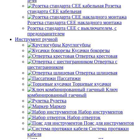
IP44
Розетка
стандарта СЕЕ кабельная
Розетка стандарта СЕЕ накладного монтажа
Розетка стандарта СЕЕ с выключателем, с
предохранителем
Инструмент ручной
Круглогубцы
Кусачки бокорезы
Отвертка крестовая
Отвертка с
шестигранником
Отвертка шлицевая
Пассатижи
Торцевые кусачки
Ключ
комбинированный гаечный
Рулетка
Маркер
Набор инструментов
Набор отверток
Пояс для инструментов
Система протяжки
кабеля