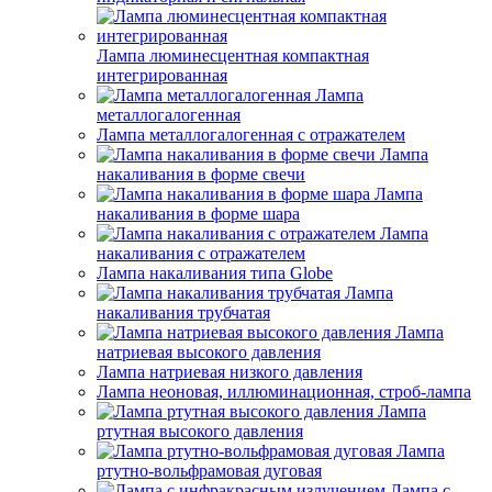
Лампа люминесцентная компактная
интегрированная
Лампа
металлогалогенная
Лампа металлогалогенная с отражателем
Лампа
накаливания в форме свечи
Лампа
накаливания в форме шара
Лампа
накаливания с отражателем
Лампа накаливания типа Globe
Лампа
накаливания трубчатая
Лампа
натриевая высокого давления
Лампа натриевая низкого давления
Лампа неоновая, иллюминационная, строб-лампа
Лампа
ртутная высокого давления
Лампа
ртутно-вольфрамовая дуговая
Лампа с