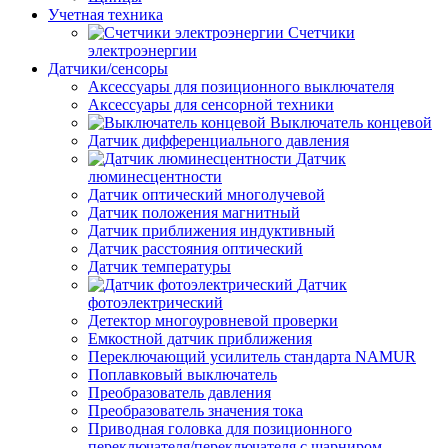
Учетная техника
Счетчики
электроэнергии
Датчики/сенсоры
Аксессуары для позиционного выключателя
Аксессуары для сенсорной техники
Выключатель концевой
Датчик дифференциального давления
Датчик
люминесцентности
Датчик оптический многолучевой
Датчик положения магнитный
Датчик приближения индуктивный
Датчик расстояния оптический
Датчик температуры
Датчик
фотоэлектрический
Детектор многоуровневой проверки
Емкостной датчик приближения
Переключающий усилитель стандарта NAMUR
Поплавковый выключатель
Преобразователь давления
Преобразователь значения тока
Приводная головка для позиционного
переключателя/переключателя с шарниром