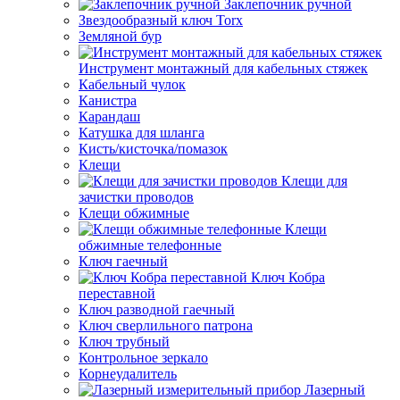
Заклепочник ручной
Звездообразный ключ Torx
Земляной бур
Инструмент монтажный для кабельных стяжек
Кабельный чулок
Канистра
Карандаш
Катушка для шланга
Кисть/кисточка/помазок
Клещи
Клещи для
зачистки проводов
Клещи обжимные
Клещи
обжимные телефонные
Ключ гаечный
Ключ Кобра
переставной
Ключ разводной гаечный
Ключ сверлильного патрона
Ключ трубный
Контрольное зеркало
Корнеудалитель
Лазерный