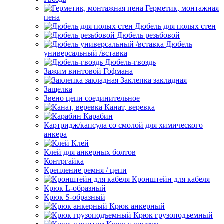
Герметик, монтажная
пена
Дюбель для полых стен
Дюбель резьбовой
Дюбель
универсальный /вставка
Дюбель-гвоздь
Зажим винтовой Гофмана
Заклепка закладная
Защелка
Звено цепи соединительное
Канат, веревка
Карабин
Картридж/капсула со смолой для химического
анкера
Клей
Клей для анкерных болтов
Контргайка
Крепление ремня / цепи
Кронштейн для кабеля
Крюк L-образный
Крюк S-образный
Крюк анкерный
Крюк грузоподъемный