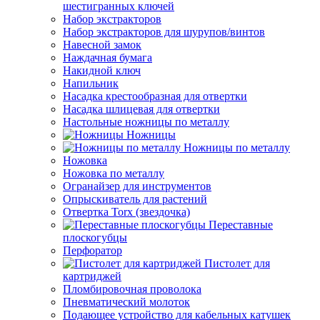
шестигранных ключей
Набор экстракторов
Набор экстракторов для шурупов/винтов
Навесной замок
Наждачная бумага
Накидной ключ
Напильник
Насадка крестообразная для отвертки
Насадка шлицевая для отвертки
Настольные ножницы по металлу
Ножницы
Ножницы по металлу
Ножовка
Ножовка по металлу
Огранайзер для инструментов
Опрыскиватель для растений
Отвертка Torx (звездочка)
Переставные
плоскогубцы
Перфоратор
Пистолет для
картриджей
Пломбировочная проволока
Пневматический молоток
Подающее устройство для кабельных катушек