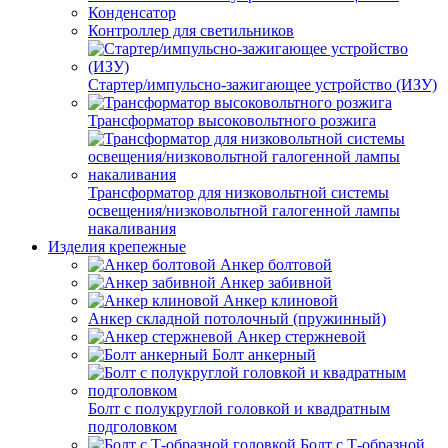
Конденсатор
Контроллер для светильников
Стартер/импульсно-зажигающее устройство (ИЗУ)
Трансформатор высоковольтного розжига
Трансформатор для низковольтной системы
освещения/низковольтной галогенной лампы
накаливания
Изделия крепежные
Анкер болтовой
Анкер забивной
Анкер клиновой
Анкер складной потолочный (пружинный)
Анкер стержневой
Болт анкерный
Болт с полукруглой головкой и квадратным
подголовком
Болт с Т-образной