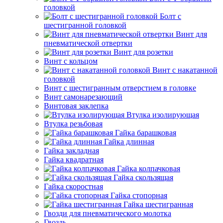
головкой
Болт с
шестигранной головкой
Винт для
пневматической отвертки
Винт для розетки
Винт с кольцом
Винт с накатанной
головкой
Винт с шестигранным отверстием в головке
Винт самонарезающий
Винтовая заклепка
Втулка изолирующая
Втулка резьбовая
Гайка барашковая
Гайка длинная
Гайка закладная
Гайка квадратная
Гайка колпачковая
Гайка скользящая
Гайка скоростная
Гайка стопорная
Гайка шестигранная
Гвозди для пневматического молотка
Гвоздь