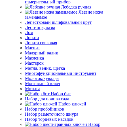
измерительный прибор
Лебедка ручная
Лезвие ножа
заменяемое
Лепестковый шлифовальный круг
Лестница, лазы
Лом
Лопата
Лопата совковая
Магнит
Малярный валик
Масленка
Мастерок
Метла, веник, щетка
Многофункциональный инструмент
Молоток/кувалда
Монтажный ключ
Мотыга
Набор бит
Набор для полива сада
Набор ключей
Набор пробойников
Набор разметочного шнура
Набор торцевых насадок
Набор