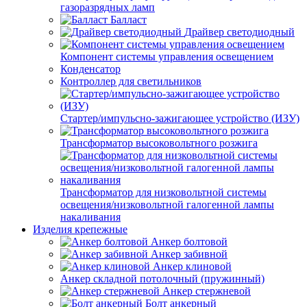
газоразрядных ламп
Балласт
Драйвер светодиодный
Компонент системы управления освещением
Конденсатор
Контроллер для светильников
Стартер/импульсно-зажигающее устройство (ИЗУ)
Трансформатор высоковольтного розжига
Трансформатор для низковольтной системы
освещения/низковольтной галогенной лампы
накаливания
Изделия крепежные
Анкер болтовой
Анкер забивной
Анкер клиновой
Анкер складной потолочный (пружинный)
Анкер стержневой
Болт анкерный