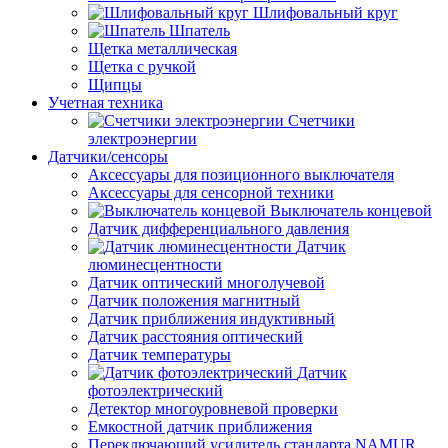
Шлифовальный круг
Шпатель
Щетка металлическая
Щетка с ручкой
Щипцы
Учетная техника
Счетчики
электроэнергии
Датчики/сенсоры
Аксессуары для позиционного выключателя
Аксессуары для сенсорной техники
Выключатель концевой
Датчик дифференциального давления
Датчик
люминесцентности
Датчик оптический многолучевой
Датчик положения магнитный
Датчик приближения индуктивный
Датчик расстояния оптический
Датчик температуры
Датчик
фотоэлектрический
Детектор многоуровневой проверки
Емкостной датчик приближения
Переключающий усилитель стандарта NAMUR