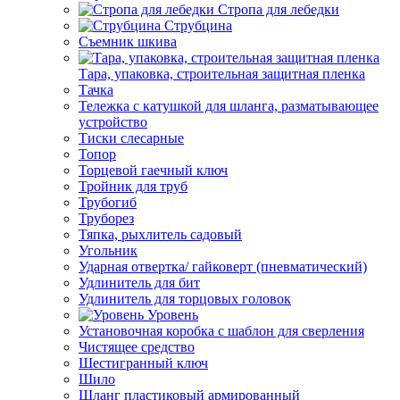
Стропа для лебедки
Струбцина
Съемник шкива
Тара, упаковка, строительная защитная пленка
Тачка
Тележка с катушкой для шланга, разматывающее
устройство
Тиски слесарные
Топор
Торцевой гаечный ключ
Тройник для труб
Трубогиб
Труборез
Тяпка, рыхлитель садовый
Угольник
Ударная отвертка/ гайковерт (пневматический)
Удлинитель для бит
Удлинитель для торцовых головок
Уровень
Установочная коробка с шаблон для сверления
Чистящее средство
Шестигранный ключ
Шило
Шланг пластиковый армированный