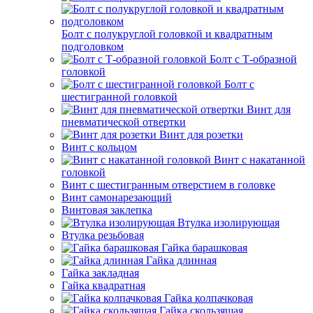
Болт с полукруглой головкой и квадратным
подголовком
Болт с Т-образной
головкой
Болт с
шестигранной головкой
Винт для
пневматической отвертки
Винт для розетки
Винт с кольцом
Винт с накатанной
головкой
Винт с шестигранным отверстием в головке
Винт самонарезающий
Винтовая заклепка
Втулка изолирующая
Втулка резьбовая
Гайка барашковая
Гайка длинная
Гайка закладная
Гайка квадратная
Гайка колпачковая
Гайка скользящая