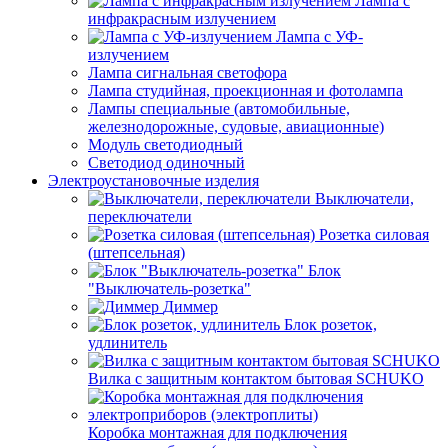
Лампа с
инфракрасным излучением
Лампа с УФ-
излучением
Лампа сигнальная светофора
Лампа студийная, проекционная и фотолампа
Лампы специальные (автомобильные,
железнодорожные, судовые, авиационные)
Модуль светодиодный
Светодиод одиночный
Электроустановочные изделия
Выключатели,
переключатели
Розетка силовая
(штепсельная)
Блок
"Выключатель-розетка"
Диммер
Блок розеток,
удлинитель
Вилка с защитным контактом бытовая SCHUKO
Коробка монтажная для подключения