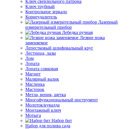
Ключ сверлильного патрона
Ключ трубный
Контрольное зеркало
Корнеудалитель
Лазерный
измерительный прибор
Лебедка ручная
Лезвие ножа
заменяемое
Лепестковый шлифовальный круг
Лестница, лазы
Лом
Лопата
Лопата совковая
Магнит
Малярный валик
Масленка
Мастерок
Метла, веник, щетка
Многофункциональный инструмент
Молоток/кувалда
Монтажный ключ
Мотыга
Набор бит
Набор для полива сада