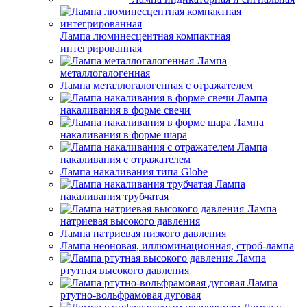
Лампа люминесцентная компактная
интегрированная
Лампа
металлогалогенная
Лампа металлогалогенная с отражателем
Лампа
накаливания в форме свечи
Лампа
накаливания в форме шара
Лампа
накаливания с отражателем
Лампа накаливания типа Globe
Лампа
накаливания трубчатая
Лампа
натриевая высокого давления
Лампа натриевая низкого давления
Лампа неоновая, иллюминационная, строб-лампа
Лампа
ртутная высокого давления
Лампа
ртутно-вольфрамовая дуговая