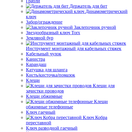
Грабли
Держатель для бит
Динамометрический
ключ
Забор/ограждение
Заклепочник ручной
Звездообразный ключ Torx
Земляной бур
Инструмент монтажный для кабельных стяжек
Кабельный чулок
Канистра
Карандаш
Катушка для шланга
Кисть/кисточка/помазок
Клещи
Клещи для
зачистки проводов
Клещи обжимные
Клещи
обжимные телефонные
Ключ гаечный
Ключ Кобра
переставной
Ключ разводной гаечный