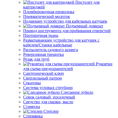
Пистолет для
картриджей
Пломбировочная проволока
Пневматический молоток
Подающее устройство для кабельных катушек
Подъемный домкрат
Привод инструмента для пробивания отверстий
Протирочная ткань
Разматывающее устройство для катушек с
кабелем/Станки кабельные
Распылитель садового шланга
Реверсивная трещотка
Резак для труб
Рукоятки
для съема предохранителей
Сантехнический ключ
Сверлильный патрон
Секаторы
Система угловых струбцин
Слесарное зубило
Совок садовый, посадочный
Средство для смазки, масло
Стамеска
Степлер
Стремянка