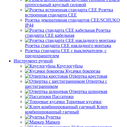
штепсельный круглый силовой
Розетка
встроенная стандарта CEE
Розетка декоративная стандартов CEE/SCHUKO
IP44
Розетка
стандарта СЕЕ кабельная
Розетка стандарта СЕЕ накладного монтажа
Розетка стандарта СЕЕ с выключателем, с
предохранителем
Инструмент ручной
Круглогубцы
Кусачки бокорезы
Отвертка крестовая
Отвертка с
шестигранником
Отвертка шлицевая
Пассатижи
Торцевые кусачки
Ключ
комбинированный гаечный
Рулетка
Маркер