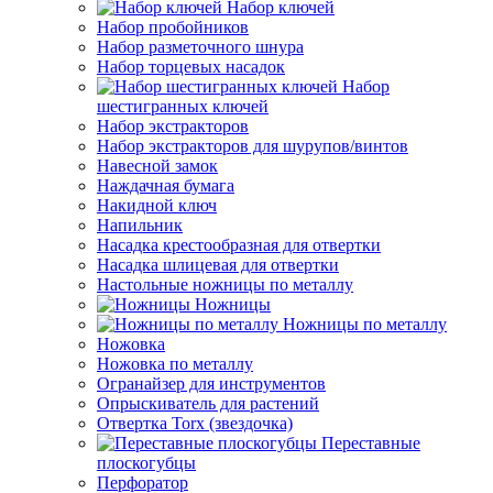
Набор ключей
Набор пробойников
Набор разметочного шнура
Набор торцевых насадок
Набор
шестигранных ключей
Набор экстракторов
Набор экстракторов для шурупов/винтов
Навесной замок
Наждачная бумага
Накидной ключ
Напильник
Насадка крестообразная для отвертки
Насадка шлицевая для отвертки
Настольные ножницы по металлу
Ножницы
Ножницы по металлу
Ножовка
Ножовка по металлу
Огранайзер для инструментов
Опрыскиватель для растений
Отвертка Torx (звездочка)
Переставные
плоскогубцы
Перфоратор