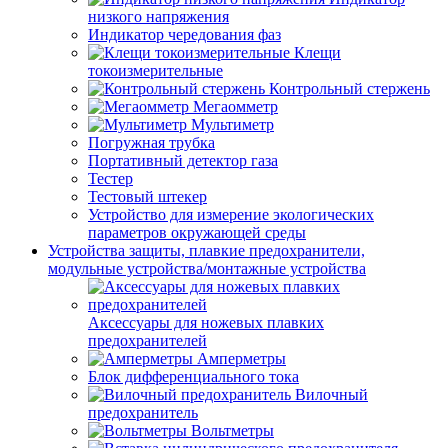
низкого напряжения
Индикатор чередования фаз
Клещи
токоизмерительные
Контрольный стержень
Мегаомметр
Мультиметр
Погружная трубка
Портативный детектор газа
Тестер
Тестовый штекер
Устройство для измерение экологических
параметров окружающей среды
Устройства защиты, плавкие предохранители,
модульные устройства/монтажные устройства
Аксессуары для ножевых плавких
предохранителей
Амперметры
Блок дифференциального тока
Вилочный
предохранитель
Вольтметры