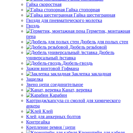
Гайка скоростная
Гайка стопорная
Гайка шестигранная
Гвозди для пневматического молотка
Гвоздь
Герметик, монтажная
пена
Дюбель для полых стен
Дюбель резьбовой
Дюбель
универсальный /вставка
Дюбель-гвоздь
Зажим винтовой Гофмана
Заклепка закладная
Защелка
Звено цепи соединительное
Канат, веревка
Карабин
Картридж/капсула со смолой для химического
анкера
Клей
Клей для анкерных болтов
Контргайка
Крепление ремня / цепи
Кронштейн для кабеля