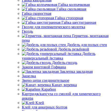
Гайка квадратная
Гайка колпачковая
Гайка скользящая
Гайка скоростная
Гайка стопорная
Гайка шестигранная
Гвозди для пневматического молотка
Гвоздь
Герметик, монтажная
пена
Дюбель для полых стен
Дюбель резьбовой
Дюбель
универсальный /вставка
Дюбель-гвоздь
Зажим винтовой Гофмана
Заклепка закладная
Защелка
Звено цепи соединительное
Канат, веревка
Карабин
Картридж/капсула со смолой для химического
анкера
Клей
Клей для анкерных болтов