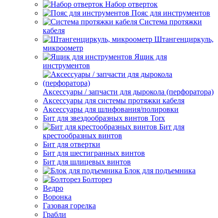
Набор отверток
Пояс для инструментов
Система протяжки
кабеля
Штангенциркуль,
микроометр
Ящик для
инструментов
Аксессуары / запчасти для дырокола (перфоратора)
Аксессуары для системы протяжки кабеля
Аксессуары для шлифования/полировки
Бит для звездообразных винтов Torx
Бит для
крестообразных винтов
Бит для отвертки
Бит для шестигранных винтов
Бит для шлицевых винтов
Блок для подъемника
Болторез
Ведро
Воронка
Газовая горелка
Грабли