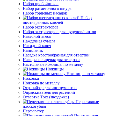
Набор пробойников
Набор разметочного шнура
Набор торцевых насадок
Набор
шестигранных ключей
Набор экстракторов
Набор экстракторов для шурупов/винтов
Навесной замок
Наждачная бумага
Накидной ключ
Напильник
Насадка крестообразная для отвертки
Насадка шлицевая для отвертки
Настольные ножницы по металлу
Ножницы
Ножницы по металлу
Ножовка
Ножовка по металлу
Огранайзер для инструментов
Опрыскиватель для растений
Отвертка Torx (звездочка)
Переставные
плоскогубцы
Перфоратор
Пистолет для