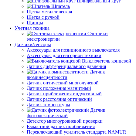
Шлифовальный круг
Шпатель
Щетка металлическая
Щетка с ручкой
Щипцы
Учетная техника
Счетчики
электроэнергии
Датчики/сенсоры
Аксессуары для позиционного выключателя
Аксессуары для сенсорной техники
Выключатель концевой
Датчик дифференциального давления
Датчик
люминесцентности
Датчик оптический многолучевой
Датчик положения магнитный
Датчик приближения индуктивный
Датчик расстояния оптический
Датчик температуры
Датчик
фотоэлектрический
Детектор многоуровневой проверки
Емкостной датчик приближения
Переключающий усилитель стандарта NAMUR