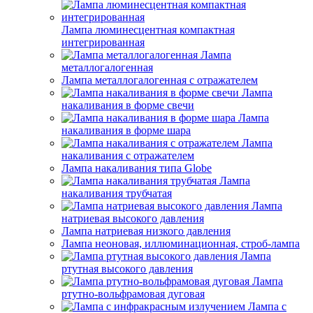
Лампа люминесцентная компактная
интегрированная
Лампа
металлогалогенная
Лампа металлогалогенная с отражателем
Лампа
накаливания в форме свечи
Лампа
накаливания в форме шара
Лампа
накаливания с отражателем
Лампа накаливания типа Globe
Лампа
накаливания трубчатая
Лампа
натриевая высокого давления
Лампа натриевая низкого давления
Лампа неоновая, иллюминационная, строб-лампа
Лампа
ртутная высокого давления
Лампа
ртутно-вольфрамовая дуговая
Лампа с