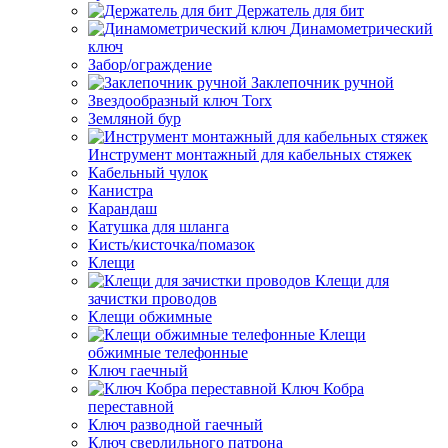
Держатель для бит
Динамометрический
ключ
Забор/ограждение
Заклепочник ручной
Звездообразный ключ Torx
Земляной бур
Инструмент монтажный для кабельных стяжек
Кабельный чулок
Канистра
Карандаш
Катушка для шланга
Кисть/кисточка/помазок
Клещи
Клещи для
зачистки проводов
Клещи обжимные
Клещи
обжимные телефонные
Ключ гаечный
Ключ Кобра
переставной
Ключ разводной гаечный
Ключ сверлильного патрона