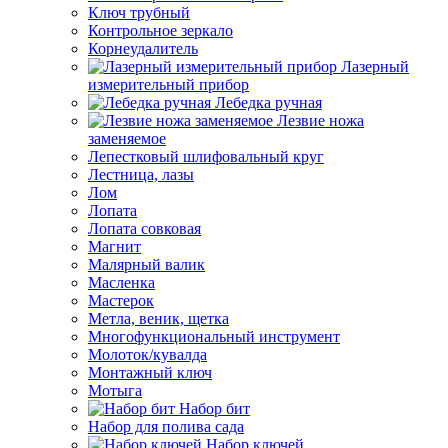
Ключ трубный
Контрольное зеркало
Корнеудалитель
Лазерный
измерительный прибор
Лебедка ручная
Лезвие ножа
заменяемое
Лепестковый шлифовальный круг
Лестница, лазы
Лом
Лопата
Лопата совковая
Магнит
Малярный валик
Масленка
Мастерок
Метла, веник, щетка
Многофункциональный инструмент
Молоток/кувалда
Монтажный ключ
Мотыга
Набор бит
Набор для полива сада
Набор ключей