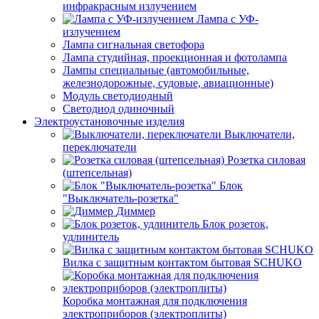
инфракрасным излучением
Лампа с УФ-
излучением
Лампа сигнальная светофора
Лампа студийная, проекционная и фотолампа
Лампы специальные (автомобильные,
железнодорожные, судовые, авиационные)
Модуль светодиодный
Светодиод одиночный
Электроустановочные изделия
Выключатели,
переключатели
Розетка силовая
(штепсельная)
Блок
"Выключатель-розетка"
Диммер
Блок розеток,
удлинитель
Вилка с защитным контактом бытовая SCHUKO
Коробка монтажная для подключения
электроприборов (электроплиты)