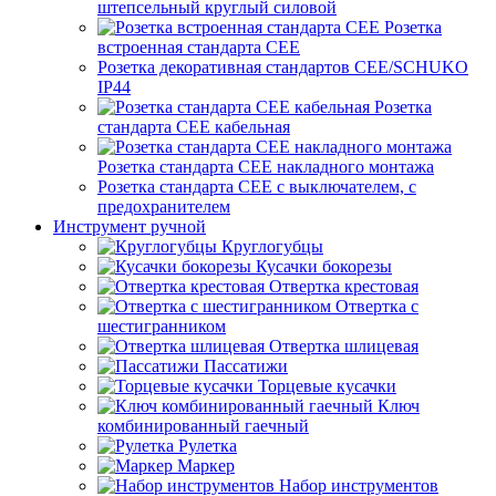
штепсельный круглый силовой
Розетка
встроенная стандарта CEE
Розетка декоративная стандартов CEE/SCHUKO
IP44
Розетка
стандарта СЕЕ кабельная
Розетка стандарта СЕЕ накладного монтажа
Розетка стандарта СЕЕ с выключателем, с
предохранителем
Инструмент ручной
Круглогубцы
Кусачки бокорезы
Отвертка крестовая
Отвертка с
шестигранником
Отвертка шлицевая
Пассатижи
Торцевые кусачки
Ключ
комбинированный гаечный
Рулетка
Маркер
Набор инструментов