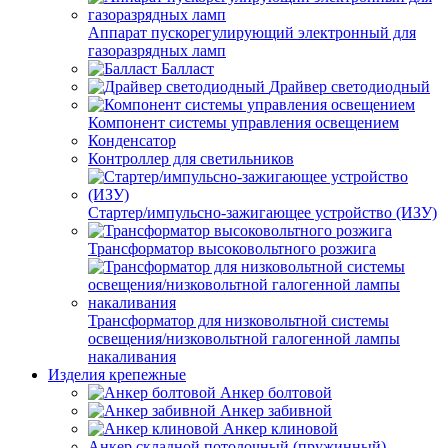
Аппарат пускорегулирующий электронный для
газоразрядных ламп
Балласт
Драйвер светодиодный
Компонент системы управления освещением
Конденсатор
Контроллер для светильников
Стартер/импульсно-зажигающее устройство (ИЗУ)
Трансформатор высоковольтного розжига
Трансформатор для низковольтной системы
освещения/низковольтной галогенной лампы
накаливания
Изделия крепежные
Анкер болтовой
Анкер забивной
Анкер клиновой
Анкер складной потолочный (пружинный)