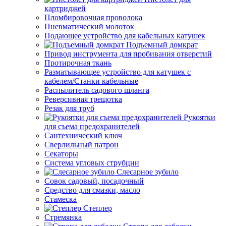
картриджей
Пломбировочная проволока
Пневматический молоток
Подающее устройство для кабельных катушек
Подъемный домкрат
Привод инструмента для пробивания отверстий
Протирочная ткань
Разматывающее устройство для катушек с
кабелем/Станки кабельные
Распылитель садового шланга
Реверсивная трещотка
Резак для труб
Рукоятки
для съема предохранителей
Сантехнический ключ
Сверлильный патрон
Секаторы
Система угловых струбцин
Слесарное зубило
Совок садовый, посадочный
Средство для смазки, масло
Стамеска
Степлер
Стремянка