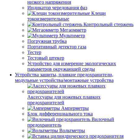
низкого напряжения
Индикатор чередования фаз
Клещи
токоизмерительные
Контрольный стержень
Мегаомметр
Мультиметр
Погружная трубка
Портативный детектор газа
Тестер
Тестовый штекер
Устройство для измерение экологических
параметров окружающей среды
Устройства защиты, плавкие предохранители,
модульные устройства/монтажные устройства
Аксессуары для ножевых плавких
предохранителей
Амперметры
Блок дифференциального тока
Вилочный
предохранитель
Вольтметры