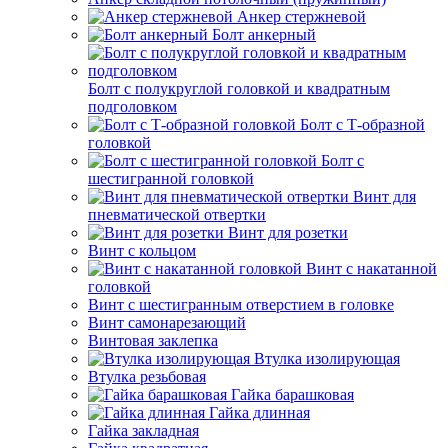
Анкер стержневой
Болт анкерный
Болт с полукруглой головкой и квадратным
подголовком
Болт с Т-образной
головкой
Болт с
шестигранной головкой
Винт для
пневматической отвертки
Винт для розетки
Винт с кольцом
Винт с накатанной
головкой
Винт с шестигранным отверстием в головке
Винт самонарезающий
Винтовая заклепка
Втулка изолирующая
Втулка резьбовая
Гайка барашковая
Гайка длинная
Гайка закладная