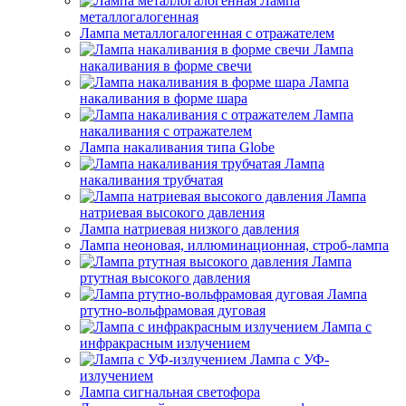
Лампа
металлогалогенная
Лампа металлогалогенная с отражателем
Лампа
накаливания в форме свечи
Лампа
накаливания в форме шара
Лампа
накаливания с отражателем
Лампа накаливания типа Globe
Лампа
накаливания трубчатая
Лампа
натриевая высокого давления
Лампа натриевая низкого давления
Лампа неоновая, иллюминационная, строб-лампа
Лампа
ртутная высокого давления
Лампа
ртутно-вольфрамовая дуговая
Лампа с
инфракрасным излучением
Лампа с УФ-
излучением
Лампа сигнальная светофора