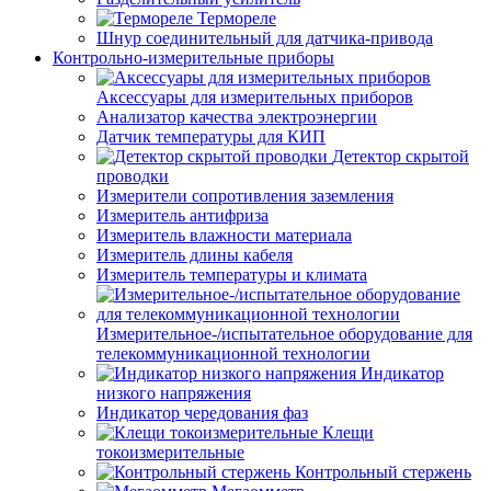
Термореле
Шнур соединительный для датчика-привода
Контрольно-измерительные приборы
Аксессуары для измерительных приборов
Анализатор качества электроэнергии
Датчик температуры для КИП
Детектор скрытой
проводки
Измерители сопротивления заземления
Измеритель антифриза
Измеритель влажности материала
Измеритель длины кабеля
Измеритель температуры и климата
Измерительное-/испытательное оборудование для
телекоммуникационной технологии
Индикатор
низкого напряжения
Индикатор чередования фаз
Клещи
токоизмерительные
Контрольный стержень