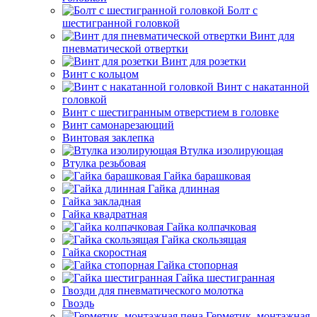
Болт с
шестигранной головкой
Винт для
пневматической отвертки
Винт для розетки
Винт с кольцом
Винт с накатанной
головкой
Винт с шестигранным отверстием в головке
Винт самонарезающий
Винтовая заклепка
Втулка изолирующая
Втулка резьбовая
Гайка барашковая
Гайка длинная
Гайка закладная
Гайка квадратная
Гайка колпачковая
Гайка скользящая
Гайка скоростная
Гайка стопорная
Гайка шестигранная
Гвозди для пневматического молотка
Гвоздь
Герметик, монтажная