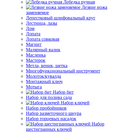
Лебедка ручная
Лезвие ножа
заменяемое
Лепестковый шлифовальный круг
Лестница, лазы
Лом
Лопата
Лопата совковая
Магнит
Малярный валик
Масленка
Мастерок
Метла, веник, щетка
Многофункциональный инструмент
Молоток/кувалда
Монтажный ключ
Мотыга
Набор бит
Набор для полива сада
Набор ключей
Набор пробойников
Набор разметочного шнура
Набор торцевых насадок
Набор
шестигранных ключей