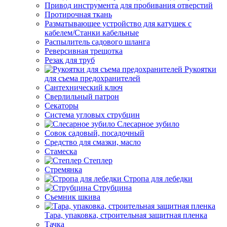
Привод инструмента для пробивания отверстий
Протирочная ткань
Разматывающее устройство для катушек с
кабелем/Станки кабельные
Распылитель садового шланга
Реверсивная трещотка
Резак для труб
Рукоятки
для съема предохранителей
Сантехнический ключ
Сверлильный патрон
Секаторы
Система угловых струбцин
Слесарное зубило
Совок садовый, посадочный
Средство для смазки, масло
Стамеска
Степлер
Стремянка
Стропа для лебедки
Струбцина
Съемник шкива
Тара, упаковка, строительная защитная пленка
Тачка