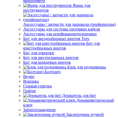
микроометр
Ящик для
инструментов
Аксессуары / запчасти для дырокола (перфоратора)
Аксессуары для системы протяжки кабеля
Аксессуары для шлифования/полировки
Бит для звездообразных винтов Torx
Бит для
крестообразных винтов
Бит для отвертки
Бит для шестигранных винтов
Бит для шлицевых винтов
Блок для подъемника
Болторез
Ведро
Воронка
Газовая горелка
Грабли
Держатель для бит
Динамометрический
ключ
Забор/ограждение
Заклепочник ручной