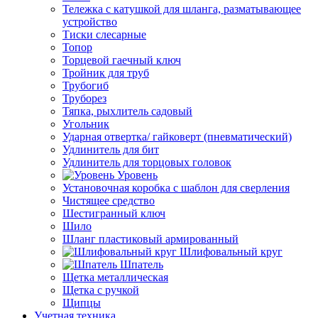
Тележка с катушкой для шланга, разматывающее
устройство
Тиски слесарные
Топор
Торцевой гаечный ключ
Тройник для труб
Трубогиб
Труборез
Тяпка, рыхлитель садовый
Угольник
Ударная отвертка/ гайковерт (пневматический)
Удлинитель для бит
Удлинитель для торцовых головок
Уровень
Установочная коробка с шаблон для сверления
Чистящее средство
Шестигранный ключ
Шило
Шланг пластиковый армированный
Шлифовальный круг
Шпатель
Щетка металлическая
Щетка с ручкой
Щипцы
Учетная техника