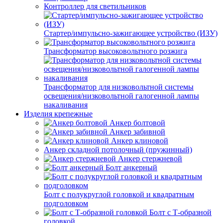
Контроллер для светильников
Стартер/импульсно-зажигающее устройство (ИЗУ)
Трансформатор высоковольтного розжига
Трансформатор для низковольтной системы
освещения/низковольтной галогенной лампы
накаливания
Изделия крепежные
Анкер болтовой
Анкер забивной
Анкер клиновой
Анкер складной потолочный (пружинный)
Анкер стержневой
Болт анкерный
Болт с полукруглой головкой и квадратным
подголовком
Болт с Т-образной
головкой