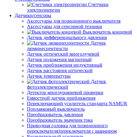
Счетчики
электроэнергии
Датчики/сенсоры
Аксессуары для позиционного выключателя
Аксессуары для сенсорной техники
Выключатель концевой
Датчик дифференциального давления
Датчик
люминесцентности
Датчик оптический многолучевой
Датчик положения магнитный
Датчик приближения индуктивный
Датчик расстояния оптический
Датчик температуры
Датчик
фотоэлектрический
Детектор многоуровневой проверки
Емкостной датчик приближения
Переключающий усилитель стандарта NAMUR
Поплавковый выключатель
Преобразователь давления
Преобразователь значения тока
Приводная головка для позиционного
переключателя/переключателя с шарниром
Разделительный усилитель