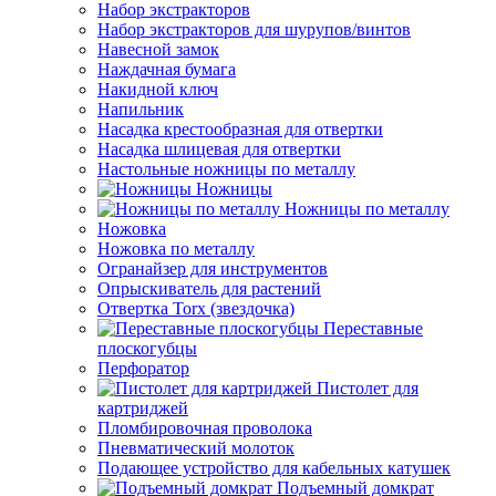
Набор экстракторов
Набор экстракторов для шурупов/винтов
Навесной замок
Наждачная бумага
Накидной ключ
Напильник
Насадка крестообразная для отвертки
Насадка шлицевая для отвертки
Настольные ножницы по металлу
Ножницы
Ножницы по металлу
Ножовка
Ножовка по металлу
Огранайзер для инструментов
Опрыскиватель для растений
Отвертка Torx (звездочка)
Переставные
плоскогубцы
Перфоратор
Пистолет для
картриджей
Пломбировочная проволока
Пневматический молоток
Подающее устройство для кабельных катушек
Подъемный домкрат