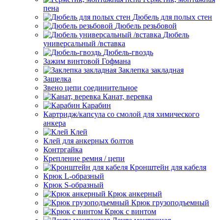
пена
Дюбель для полых стен
Дюбель резьбовой
Дюбель
универсальный /вставка
Дюбель-гвоздь
Зажим винтовой Гофмана
Заклепка закладная
Защелка
Звено цепи соединительное
Канат, веревка
Карабин
Картридж/капсула со смолой для химического
анкера
Клей
Клей для анкерных болтов
Контргайка
Крепление ремня / цепи
Кронштейн для кабеля
Крюк L-образный
Крюк S-образный
Крюк анкерный
Крюк грузоподъемный
Крюк с винтом