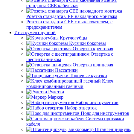
Розетка
стандарта СЕЕ кабельная
Розетка стандарта СЕЕ накладного монтажа
Розетка стандарта СЕЕ с выключателем, с
предохранителем
Инструмент ручной
Круглогубцы
Кусачки бокорезы
Отвертка крестовая
Отвертка с
шестигранником
Отвертка шлицевая
Пассатижи
Торцевые кусачки
Ключ
комбинированный гаечный
Рулетка
Маркер
Набор инструментов
Набор отверток
Пояс для инструментов
Система протяжки
кабеля
Штангенциркуль,