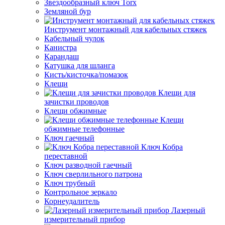
Звездообразный ключ Torx
Земляной бур
Инструмент монтажный для кабельных стяжек
Кабельный чулок
Канистра
Карандаш
Катушка для шланга
Кисть/кисточка/помазок
Клещи
Клещи для
зачистки проводов
Клещи обжимные
Клещи
обжимные телефонные
Ключ гаечный
Ключ Кобра
переставной
Ключ разводной гаечный
Ключ сверлильного патрона
Ключ трубный
Контрольное зеркало
Корнеудалитель
Лазерный
измерительный прибор