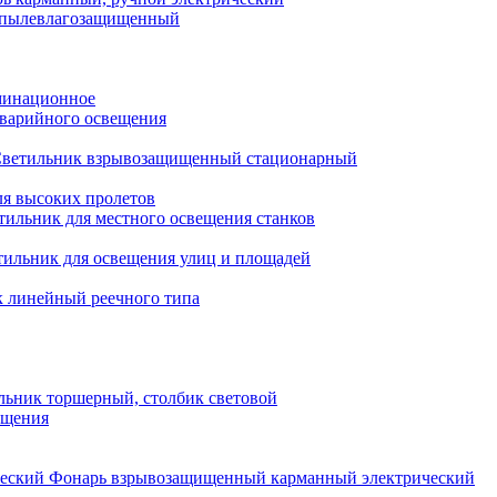
 пылевлагозащищенный
минационное
варийного освещения
ветильник взрывозащищенный стационарный
ля высоких пролетов
тильник для местного освещения станков
тильник для освещения улиц и площадей
 линейный реечного типа
льник торшерный, столбик световой
ещения
Фонарь взрывозащищенный карманный электрический