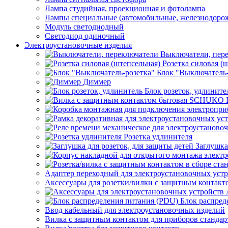
Лампа студийная, проекционная и фотолампа
Лампы специальные (автомобильные, железнодорож
Модуль светодиодный
Светодиод одиночный
Электроустановочные изделия
Выключатели, пер
Розетка силовая (
Блок "Выключатель-
Диммер
Блок розеток, удлините
Розетка удлинителя
Заглушка
Адаптер переходный для электроустановочных уст
Аксессуары для розетки/вилки с защитным контак
Блок распред
Ввод кабельный для электроустановочных изделий
Вилка с защитным контактом для приборов станд