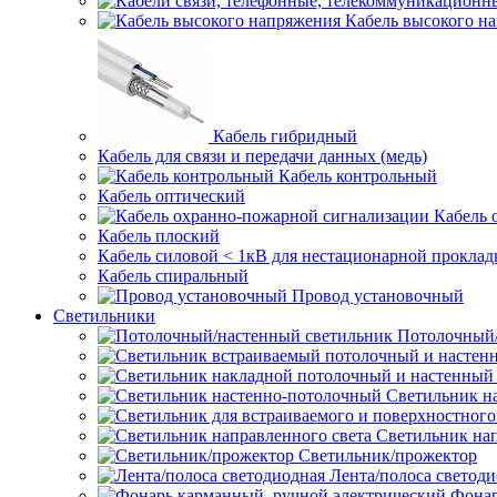
Кабель высокого н
Кабель гибридный
Кабель для связи и передачи данных (медь)
Кабель контрольный
Кабель оптический
Кабель 
Кабель плоский
Кабель силовой < 1кВ для нестационарной проклад
Кабель спиральный
Провод установочный
Светильники
Потолочный/
Светильник н
Светильник нап
Светильник/прожектор
Лента/полоса светод
Фонар