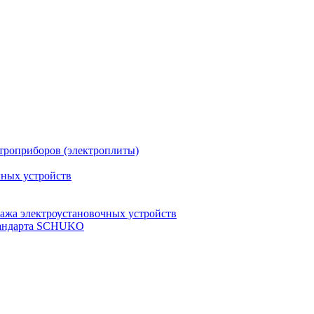
троприборов (электроплиты)
чных устройств
ажа электроустановочных устройств
стандарта SCHUKO