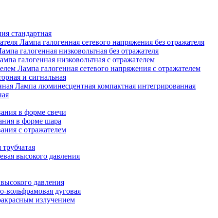
ия стандартная
Лампа галогенная сетевого напряжения без отражателя
Лампа галогенная низковольтная без отражателя
ампа галогенная низковольтная с отражателем
Лампа галогенная сетевого напряжения с отражателем
орная и сигнальная
Лампа люминесцентная компактная интегрированная
ная
ания в форме свечи
ания в форме шара
ания с отражателем
 трубчатая
евая высокого давления
 высокого давления
о-вольфрамовая дуговая
ракрасным излучением