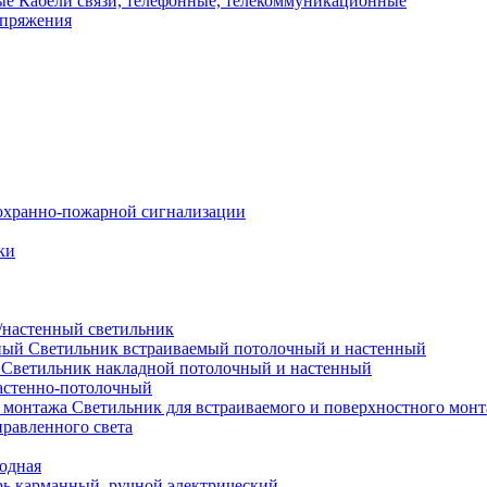
Кабели связи, телефонные, телекоммуникационные
апряжения
охранно-пожарной сигнализации
ки
настенный светильник
Светильник встраиваемый потолочный и настенный
Светильник накладной потолочный и настенный
астенно-потолочный
Светильник для встраиваемого и поверхностного мон
равленного света
иодная
ь карманный, ручной электрический