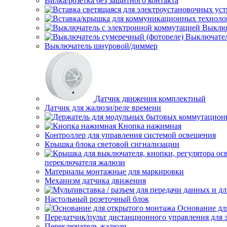
Вилка/розетка без защитного контакта
Выключ
Выключател
Выключатель шнуровой/диммер
Датчик движения комплектный
Датчик для жалюзи/реле времени
Кнопка нажимная
Контроллер для управления системой освещения
Крышка блока световой сигнализации
переключателя жалюзи
Материалы монтажные для маркировки
Механизм датчика движения
Настольный розеточный блок
Основание дл
Передатчик/пульт дистанционного управления для 
Переключатель жалюзи