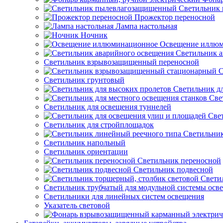
Светильник
Прожектор переносной
Лампа настольная
Ночник
Освещение иллю
Светильник а
Светильник взрывозащищенный переносной
С
Светильник грунтовый
Светильник д
Све
Светильник для освещения туннелей
Све
Светильник для стройплощадок
Светильник
Светильник напольный
Светильник ориентации
Светильник переносной
Светильник подвесной
Свети
Светильник трубчатый для модульной системы осв
Светильники для линейных систем освещения
Указатель световой