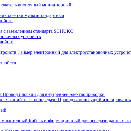
лючатель кнопочный миниатюрный
ник розетки мультистандартный
ройств
ка с заземлением стандарта SCHUKO
новочных устройств
тройств
Таймер электронный для электроустановочных устройс
стройств
Провод плоский для внутренней электропроводки
Провод самонесущий изолированны
ный
Кабель информационный для передачи данных, 