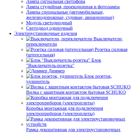
Лампа сигнальная светофора
Лампа студийная, проекционная и фотолампа
Лампы специальные (автомобильные,
железнодорожные, судовые, авиационные)
Модуль светодиодный
Светодиод одиночный
Электроустановочные изделия
Выключатели,
переключатели
Розетка силовая
(штепсельная)
Блок
"Выключатель-розетка"
Диммер
Блок розеток,
удлинитель
Вилка с защитным контактом бытовая SCHUKO
Коробка монтажная для подключения
электроприборов (электроплиты)
Рамка декоративная для электроустановочных