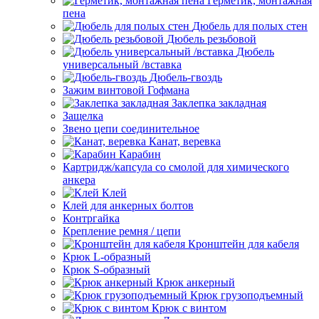
Герметик, монтажная
пена
Дюбель для полых стен
Дюбель резьбовой
Дюбель
универсальный /вставка
Дюбель-гвоздь
Зажим винтовой Гофмана
Заклепка закладная
Защелка
Звено цепи соединительное
Канат, веревка
Карабин
Картридж/капсула со смолой для химического
анкера
Клей
Клей для анкерных болтов
Контргайка
Крепление ремня / цепи
Кронштейн для кабеля
Крюк L-образный
Крюк S-образный
Крюк анкерный
Крюк грузоподъемный
Крюк с винтом