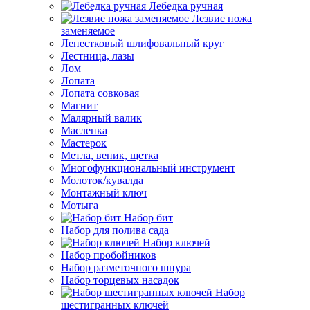
Лебедка ручная
Лезвие ножа
заменяемое
Лепестковый шлифовальный круг
Лестница, лазы
Лом
Лопата
Лопата совковая
Магнит
Малярный валик
Масленка
Мастерок
Метла, веник, щетка
Многофункциональный инструмент
Молоток/кувалда
Монтажный ключ
Мотыга
Набор бит
Набор для полива сада
Набор ключей
Набор пробойников
Набор разметочного шнура
Набор торцевых насадок
Набор
шестигранных ключей