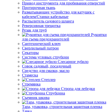
Привод инструмента для пробивания отверстий
Протирочная ткань
Разматывающее устройство для катушек с
кабелем/Станки кабельные
Распылитель садового шланга
Реверсивная трещотка
Резак для труб
Рукоятки
для съема предохранителей
Сантехнический ключ
Сверлильный патрон
Секаторы
Система угловых струбцин
Слесарное зубило
Совок садовый, посадочный
Средство для смазки, масло
Стамеска
Степлер
Стремянка
Стропа для лебедки
Струбцина
Съемник шкива
Тара, упаковка, строительная защитная пленка
Тачка