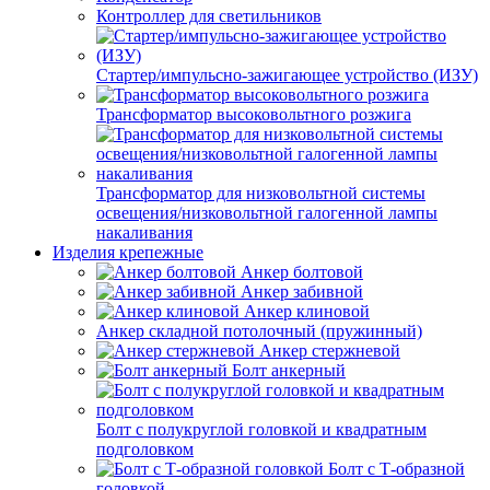
Контроллер для светильников
Стартер/импульсно-зажигающее устройство (ИЗУ)
Трансформатор высоковольтного розжига
Трансформатор для низковольтной системы
освещения/низковольтной галогенной лампы
накаливания
Изделия крепежные
Анкер болтовой
Анкер забивной
Анкер клиновой
Анкер складной потолочный (пружинный)
Анкер стержневой
Болт анкерный
Болт с полукруглой головкой и квадратным
подголовком
Болт с Т-образной
головкой