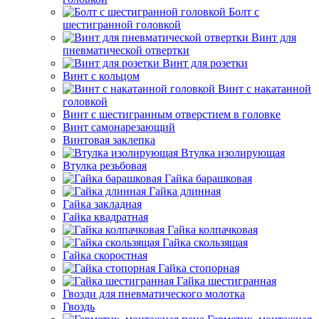
Болт с
шестигранной головкой
Винт для
пневматической отвертки
Винт для розетки
Винт с кольцом
Винт с накатанной
головкой
Винт с шестигранным отверстием в головке
Винт самонарезающий
Винтовая заклепка
Втулка изолирующая
Втулка резьбовая
Гайка барашковая
Гайка длинная
Гайка закладная
Гайка квадратная
Гайка колпачковая
Гайка скользящая
Гайка скоростная
Гайка стопорная
Гайка шестигранная
Гвозди для пневматического молотка
Гвоздь