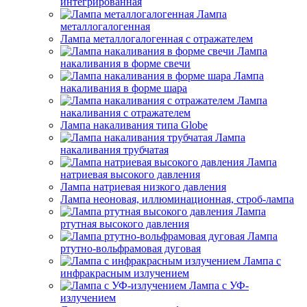
интегрированная
Лампа
металлогалогенная
Лампа металлогалогенная с отражателем
Лампа
накаливания в форме свечи
Лампа
накаливания в форме шара
Лампа
накаливания с отражателем
Лампа накаливания типа Globe
Лампа
накаливания трубчатая
Лампа
натриевая высокого давления
Лампа натриевая низкого давления
Лампа неоновая, иллюминационная, строб-лампа
Лампа
ртутная высокого давления
Лампа
ртутно-вольфрамовая дуговая
Лампа с
инфракрасным излучением
Лампа с УФ-
излучением