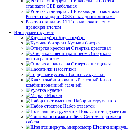
Розетка
стандарта СЕЕ кабельная
Розетка стандарта СЕЕ накладного монтажа
Розетка стандарта СЕЕ с выключателем, с
предохранителем
Инструмент ручной
Круглогубцы
Кусачки бокорезы
Отвертка крестовая
Отвертка с
шестигранником
Отвертка шлицевая
Пассатижи
Торцевые кусачки
Ключ
комбинированный гаечный
Рулетка
Маркер
Набор инструментов
Набор отверток
Пояс для инструментов
Система протяжки
кабеля
Штангенциркуль,