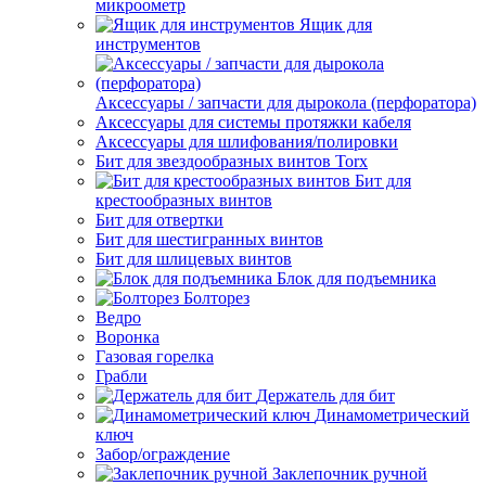
микроометр
Ящик для
инструментов
Аксессуары / запчасти для дырокола (перфоратора)
Аксессуары для системы протяжки кабеля
Аксессуары для шлифования/полировки
Бит для звездообразных винтов Torx
Бит для
крестообразных винтов
Бит для отвертки
Бит для шестигранных винтов
Бит для шлицевых винтов
Блок для подъемника
Болторез
Ведро
Воронка
Газовая горелка
Грабли
Держатель для бит
Динамометрический
ключ
Забор/ограждение
Заклепочник ручной