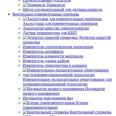
Разделительный усилитель
Термореле
Шнур соединительный для датчика-привода
Контрольно-измерительные приборы
Аксессуары для измерительных приборов
Анализатор качества электроэнергии
Датчик температуры для КИП
Детектор скрытой
проводки
Измерители сопротивления заземления
Измеритель антифриза
Измеритель влажности материала
Измеритель длины кабеля
Измеритель температуры и климата
Измерительное-/испытательное оборудование для
телекоммуникационной технологии
Индикатор
низкого напряжения
Индикатор чередования фаз
Клещи
токоизмерительные
Контрольный стержень