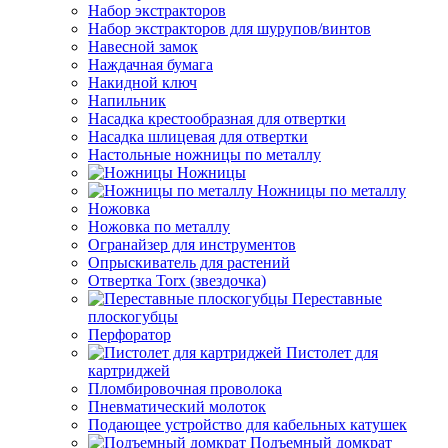
Набор экстракторов
Набор экстракторов для шурупов/винтов
Навесной замок
Наждачная бумага
Накидной ключ
Напильник
Насадка крестообразная для отвертки
Насадка шлицевая для отвертки
Настольные ножницы по металлу
Ножницы
Ножницы по металлу
Ножовка
Ножовка по металлу
Огранайзер для инструментов
Опрыскиватель для растений
Отвертка Torx (звездочка)
Переставные
плоскогубцы
Перфоратор
Пистолет для
картриджей
Пломбировочная проволока
Пневматический молоток
Подающее устройство для кабельных катушек
Подъемный домкрат