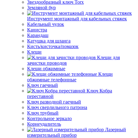
Звездообразный ключ Torx
Земляной бур
Инструмент монтажный для кабельных стяжек
Кабельный чулок
Канистра
Карандаш
Катушка для шланга
Кисть/кисточка/помазок
Клещи
Клещи для
зачистки проводов
Клещи обжимные
Клещи
обжимные телефонные
Ключ гаечный
Ключ Кобра
переставной
Ключ разводной гаечный
Ключ сверлильного патрона
Ключ трубный
Контрольное зеркало
Корнеудалитель
Лазерный
измерительный прибор