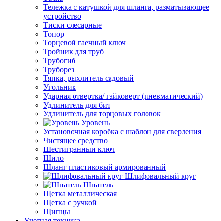
Тележка с катушкой для шланга, разматывающее
устройство
Тиски слесарные
Топор
Торцевой гаечный ключ
Тройник для труб
Трубогиб
Труборез
Тяпка, рыхлитель садовый
Угольник
Ударная отвертка/ гайковерт (пневматический)
Удлинитель для бит
Удлинитель для торцовых головок
Уровень
Установочная коробка с шаблон для сверления
Чистящее средство
Шестигранный ключ
Шило
Шланг пластиковый армированный
Шлифовальный круг
Шпатель
Щетка металлическая
Щетка с ручкой
Щипцы
Учетная техника