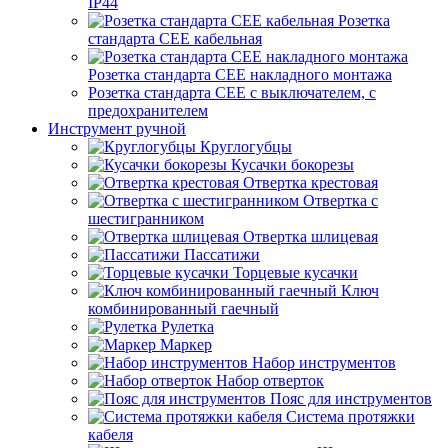
IP44
Розетка
стандарта СЕЕ кабельная
Розетка стандарта СЕЕ накладного монтажа
Розетка стандарта СЕЕ с выключателем, с
предохранителем
Инструмент ручной
Круглогубцы
Кусачки бокорезы
Отвертка крестовая
Отвертка с
шестигранником
Отвертка шлицевая
Пассатижи
Торцевые кусачки
Ключ
комбинированный гаечный
Рулетка
Маркер
Набор инструментов
Набор отверток
Пояс для инструментов
Система протяжки
кабеля