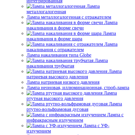
интегрированная
Лампа
металлогалогенная
Лампа металлогалогенная с отражателем
Лампа
накаливания в форме свечи
Лампа
накаливания в форме шара
Лампа
накаливания с отражателем
Лампа накаливания типа Globe
Лампа
накаливания трубчатая
Лампа
натриевая высокого давления
Лампа натриевая низкого давления
Лампа неоновая, иллюминационная, строб-лампа
Лампа
ртутная высокого давления
Лампа
ртутно-вольфрамовая дуговая
Лампа с
инфракрасным излучением
Лампа с УФ-
излучением