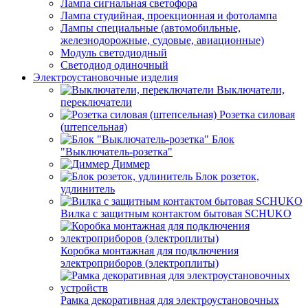
Лампа сигнальная светофора
Лампа студийная, проекционная и фотолампа
Лампы специальные (автомобильные,
железнодорожные, судовые, авиационные)
Модуль светодиодный
Светодиод одиночный
Электроустановочные изделия
Выключатели,
переключатели
Розетка силовая
(штепсельная)
Блок
"Выключатель-розетка"
Диммер
Блок розеток,
удлинитель
Вилка с защитным контактом бытовая SCHUKO
Коробка монтажная для подключения
электроприборов (электроплиты)
Рамка декоративная для электроустановочных