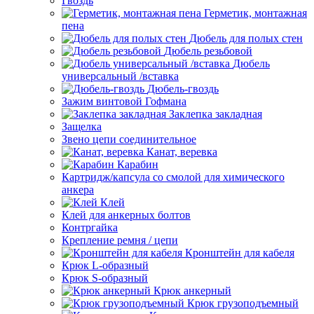
Гвоздь
Герметик, монтажная
пена
Дюбель для полых стен
Дюбель резьбовой
Дюбель
универсальный /вставка
Дюбель-гвоздь
Зажим винтовой Гофмана
Заклепка закладная
Защелка
Звено цепи соединительное
Канат, веревка
Карабин
Картридж/капсула со смолой для химического
анкера
Клей
Клей для анкерных болтов
Контргайка
Крепление ремня / цепи
Кронштейн для кабеля
Крюк L-образный
Крюк S-образный
Крюк анкерный
Крюк грузоподъемный