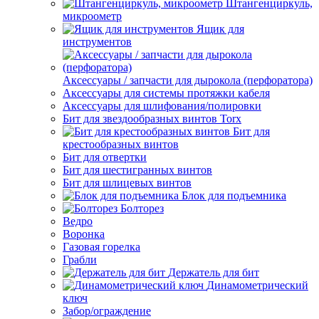
Штангенциркуль,
микроометр
Ящик для
инструментов
Аксессуары / запчасти для дырокола (перфоратора)
Аксессуары для системы протяжки кабеля
Аксессуары для шлифования/полировки
Бит для звездообразных винтов Torx
Бит для
крестообразных винтов
Бит для отвертки
Бит для шестигранных винтов
Бит для шлицевых винтов
Блок для подъемника
Болторез
Ведро
Воронка
Газовая горелка
Грабли
Держатель для бит
Динамометрический
ключ
Забор/ограждение