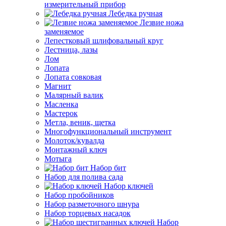
измерительный прибор
Лебедка ручная
Лезвие ножа
заменяемое
Лепестковый шлифовальный круг
Лестница, лазы
Лом
Лопата
Лопата совковая
Магнит
Малярный валик
Масленка
Мастерок
Метла, веник, щетка
Многофункциональный инструмент
Молоток/кувалда
Монтажный ключ
Мотыга
Набор бит
Набор для полива сада
Набор ключей
Набор пробойников
Набор разметочного шнура
Набор торцевых насадок
Набор