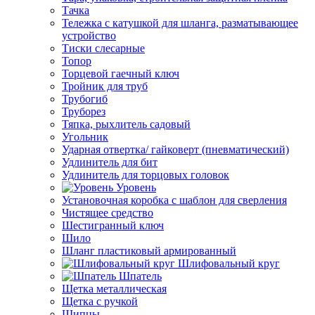
Тачка
Тележка с катушкой для шланга, разматывающее
устройство
Тиски слесарные
Топор
Торцевой гаечный ключ
Тройник для труб
Трубогиб
Труборез
Тяпка, рыхлитель садовый
Угольник
Ударная отвертка/ гайковерт (пневматический)
Удлинитель для бит
Удлинитель для торцовых головок
Уровень
Установочная коробка с шаблон для сверления
Чистящее средство
Шестигранный ключ
Шило
Шланг пластиковый армированный
Шлифовальный круг
Шпатель
Щетка металлическая
Щетка с ручкой
Щипцы