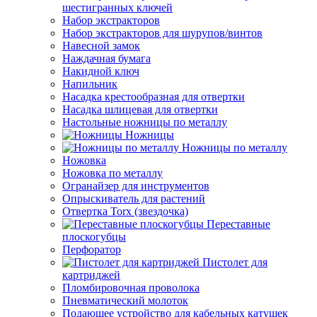
шестигранных ключей
Набор экстракторов
Набор экстракторов для шурупов/винтов
Навесной замок
Наждачная бумага
Накидной ключ
Напильник
Насадка крестообразная для отвертки
Насадка шлицевая для отвертки
Настольные ножницы по металлу
Ножницы
Ножницы по металлу
Ножовка
Ножовка по металлу
Огранайзер для инструментов
Опрыскиватель для растений
Отвертка Torx (звездочка)
Переставные
плоскогубцы
Перфоратор
Пистолет для
картриджей
Пломбировочная проволока
Пневматический молоток
Подающее устройство для кабельных катушек