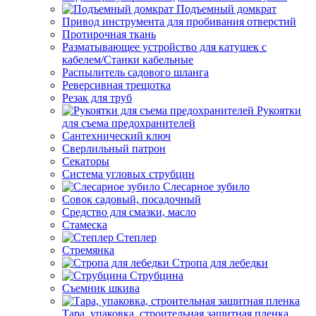
Подъемный домкрат
Привод инструмента для пробивания отверстий
Протирочная ткань
Разматывающее устройство для катушек с
кабелем/Станки кабельные
Распылитель садового шланга
Реверсивная трещотка
Резак для труб
Рукоятки
для съема предохранителей
Сантехнический ключ
Сверлильный патрон
Секаторы
Система угловых струбцин
Слесарное зубило
Совок садовый, посадочный
Средство для смазки, масло
Стамеска
Степлер
Стремянка
Стропа для лебедки
Струбцина
Съемник шкива
Тара, упаковка, строительная защитная пленка