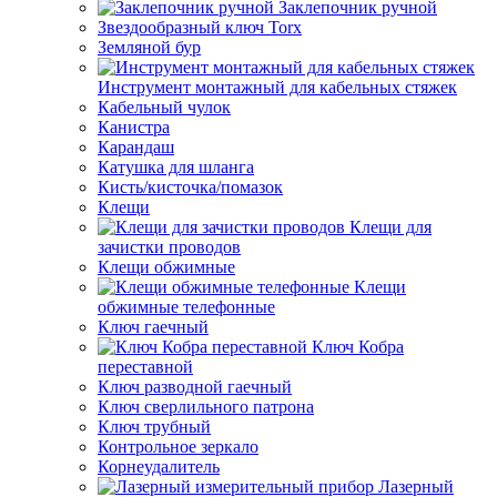
Заклепочник ручной
Звездообразный ключ Torx
Земляной бур
Инструмент монтажный для кабельных стяжек
Кабельный чулок
Канистра
Карандаш
Катушка для шланга
Кисть/кисточка/помазок
Клещи
Клещи для
зачистки проводов
Клещи обжимные
Клещи
обжимные телефонные
Ключ гаечный
Ключ Кобра
переставной
Ключ разводной гаечный
Ключ сверлильного патрона
Ключ трубный
Контрольное зеркало
Корнеудалитель
Лазерный