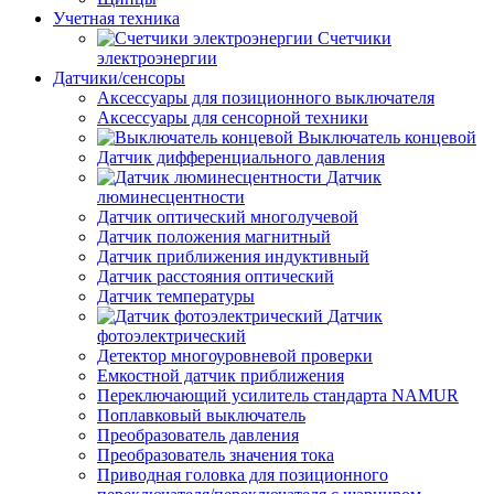
Учетная техника
Счетчики
электроэнергии
Датчики/сенсоры
Аксессуары для позиционного выключателя
Аксессуары для сенсорной техники
Выключатель концевой
Датчик дифференциального давления
Датчик
люминесцентности
Датчик оптический многолучевой
Датчик положения магнитный
Датчик приближения индуктивный
Датчик расстояния оптический
Датчик температуры
Датчик
фотоэлектрический
Детектор многоуровневой проверки
Емкостной датчик приближения
Переключающий усилитель стандарта NAMUR
Поплавковый выключатель
Преобразователь давления
Преобразователь значения тока
Приводная головка для позиционного