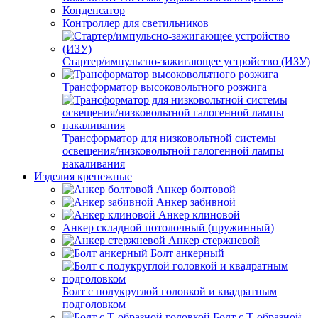
Конденсатор
Контроллер для светильников
Стартер/импульсно-зажигающее устройство (ИЗУ)
Трансформатор высоковольтного розжига
Трансформатор для низковольтной системы
освещения/низковольтной галогенной лампы
накаливания
Изделия крепежные
Анкер болтовой
Анкер забивной
Анкер клиновой
Анкер складной потолочный (пружинный)
Анкер стержневой
Болт анкерный
Болт с полукруглой головкой и квадратным
подголовком
Болт с Т-образной