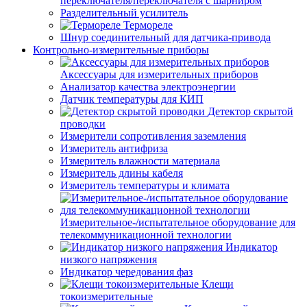
переключателя/переключателя с шарниром
Разделительный усилитель
Термореле
Шнур соединительный для датчика-привода
Контрольно-измерительные приборы
Аксессуары для измерительных приборов
Анализатор качества электроэнергии
Датчик температуры для КИП
Детектор скрытой
проводки
Измерители сопротивления заземления
Измеритель антифриза
Измеритель влажности материала
Измеритель длины кабеля
Измеритель температуры и климата
Измерительное-/испытательное оборудование для
телекоммуникационной технологии
Индикатор
низкого напряжения
Индикатор чередования фаз
Клещи
токоизмерительные