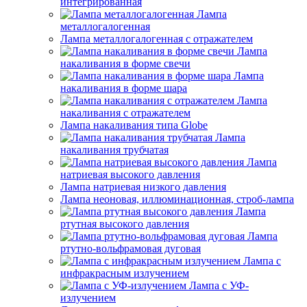
интегрированная
Лампа
металлогалогенная
Лампа металлогалогенная с отражателем
Лампа
накаливания в форме свечи
Лампа
накаливания в форме шара
Лампа
накаливания с отражателем
Лампа накаливания типа Globe
Лампа
накаливания трубчатая
Лампа
натриевая высокого давления
Лампа натриевая низкого давления
Лампа неоновая, иллюминационная, строб-лампа
Лампа
ртутная высокого давления
Лампа
ртутно-вольфрамовая дуговая
Лампа с
инфракрасным излучением
Лампа с УФ-
излучением