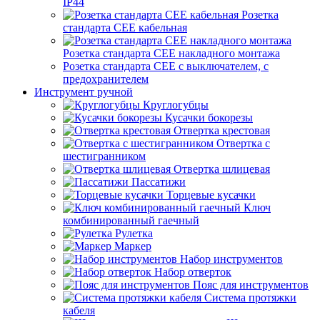
IP44
Розетка
стандарта СЕЕ кабельная
Розетка стандарта СЕЕ накладного монтажа
Розетка стандарта СЕЕ с выключателем, с
предохранителем
Инструмент ручной
Круглогубцы
Кусачки бокорезы
Отвертка крестовая
Отвертка с
шестигранником
Отвертка шлицевая
Пассатижи
Торцевые кусачки
Ключ
комбинированный гаечный
Рулетка
Маркер
Набор инструментов
Набор отверток
Пояс для инструментов
Система протяжки
кабеля