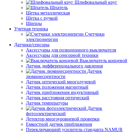
Шлифовальный круг
Шпатель
Щетка металлическая
Щетка с ручкой
Щипцы
Учетная техника
Счетчики
электроэнергии
Датчики/сенсоры
Аксессуары для позиционного выключателя
Аксессуары для сенсорной техники
Выключатель концевой
Датчик дифференциального давления
Датчик
люминесцентности
Датчик оптический многолучевой
Датчик положения магнитный
Датчик приближения индуктивный
Датчик расстояния оптический
Датчик температуры
Датчик
фотоэлектрический
Детектор многоуровневой проверки
Емкостной датчик приближения
Переключающий усилитель стандарта NAMUR