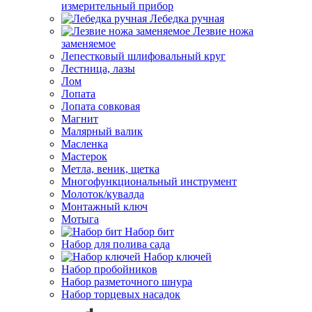
измерительный прибор
Лебедка ручная
Лезвие ножа
заменяемое
Лепестковый шлифовальный круг
Лестница, лазы
Лом
Лопата
Лопата совковая
Магнит
Малярный валик
Масленка
Мастерок
Метла, веник, щетка
Многофункциональный инструмент
Молоток/кувалда
Монтажный ключ
Мотыга
Набор бит
Набор для полива сада
Набор ключей
Набор пробойников
Набор разметочного шнура
Набор торцевых насадок