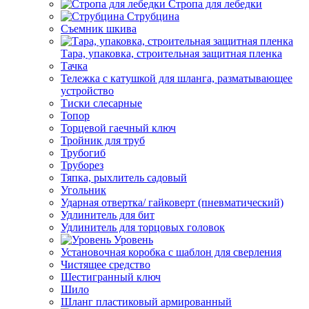
Стропа для лебедки
Струбцина
Съемник шкива
Тара, упаковка, строительная защитная пленка
Тачка
Тележка с катушкой для шланга, разматывающее
устройство
Тиски слесарные
Топор
Торцевой гаечный ключ
Тройник для труб
Трубогиб
Труборез
Тяпка, рыхлитель садовый
Угольник
Ударная отвертка/ гайковерт (пневматический)
Удлинитель для бит
Удлинитель для торцовых головок
Уровень
Установочная коробка с шаблон для сверления
Чистящее средство
Шестигранный ключ
Шило
Шланг пластиковый армированный