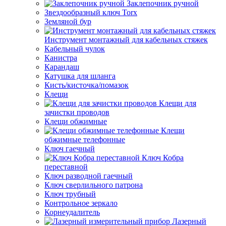
Заклепочник ручной
Звездообразный ключ Torx
Земляной бур
Инструмент монтажный для кабельных стяжек
Кабельный чулок
Канистра
Карандаш
Катушка для шланга
Кисть/кисточка/помазок
Клещи
Клещи для
зачистки проводов
Клещи обжимные
Клещи
обжимные телефонные
Ключ гаечный
Ключ Кобра
переставной
Ключ разводной гаечный
Ключ сверлильного патрона
Ключ трубный
Контрольное зеркало
Корнеудалитель
Лазерный