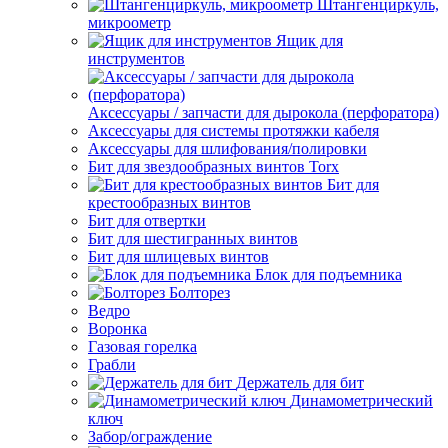
Штангенциркуль,
микроометр
Ящик для
инструментов
Аксессуары / запчасти для дырокола (перфоратора)
Аксессуары для системы протяжки кабеля
Аксессуары для шлифования/полировки
Бит для звездообразных винтов Torx
Бит для
крестообразных винтов
Бит для отвертки
Бит для шестигранных винтов
Бит для шлицевых винтов
Блок для подъемника
Болторез
Ведро
Воронка
Газовая горелка
Грабли
Держатель для бит
Динамометрический
ключ
Забор/ограждение