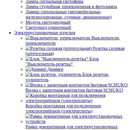
Лампа сигнальная светофора
Лампа студийная, проекционная и фотолампа
Лампы специальные (автомобильные,
железнодорожные, судовые, авиационные)
Модуль светодиодный
Светодиод одиночный
Электроустановочные изделия
Выключатели,
переключатели
Розетка силовая
(штепсельная)
Блок
"Выключатель-розетка"
Диммер
Блок розеток,
удлинитель
Вилка с защитным контактом бытовая SCHUKO
Коробка монтажная для подключения
электроприборов (электроплиты)
Рамка декоративная для электроустановочных