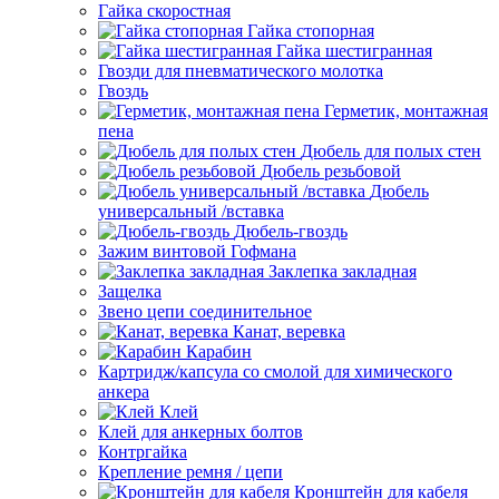
Гайка скоростная
Гайка стопорная
Гайка шестигранная
Гвозди для пневматического молотка
Гвоздь
Герметик, монтажная
пена
Дюбель для полых стен
Дюбель резьбовой
Дюбель
универсальный /вставка
Дюбель-гвоздь
Зажим винтовой Гофмана
Заклепка закладная
Защелка
Звено цепи соединительное
Канат, веревка
Карабин
Картридж/капсула со смолой для химического
анкера
Клей
Клей для анкерных болтов
Контргайка
Крепление ремня / цепи
Кронштейн для кабеля