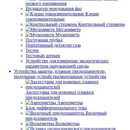
низкого напряжения
Индикатор чередования фаз
Клещи
токоизмерительные
Контрольный стержень
Мегаомметр
Мультиметр
Погружная трубка
Портативный детектор газа
Тестер
Тестовый штекер
Устройство для измерение экологических
параметров окружающей среды
Устройства защиты, плавкие предохранители,
модульные устройства/монтажные устройства
Аксессуары для ножевых плавких
предохранителей
Амперметры
Блок дифференциального тока
Вилочный
предохранитель
Вольтметры