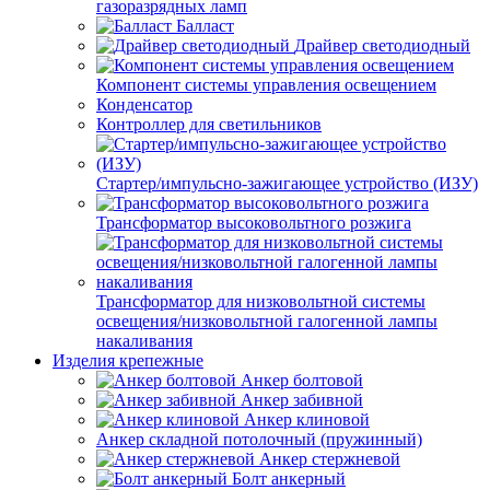
газоразрядных ламп
Балласт
Драйвер светодиодный
Компонент системы управления освещением
Конденсатор
Контроллер для светильников
Стартер/импульсно-зажигающее устройство (ИЗУ)
Трансформатор высоковольтного розжига
Трансформатор для низковольтной системы
освещения/низковольтной галогенной лампы
накаливания
Изделия крепежные
Анкер болтовой
Анкер забивной
Анкер клиновой
Анкер складной потолочный (пружинный)
Анкер стержневой
Болт анкерный