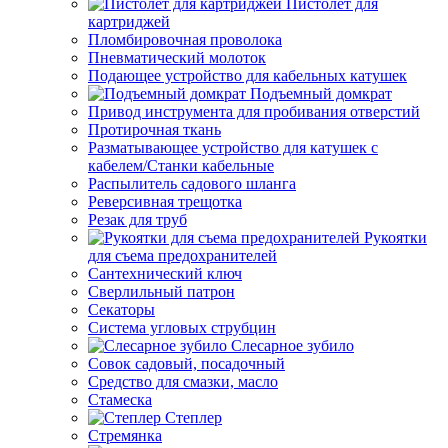
Пистолет для
картриджей
Пломбировочная проволока
Пневматический молоток
Подающее устройство для кабельных катушек
Подъемный домкрат
Привод инструмента для пробивания отверстий
Протирочная ткань
Разматывающее устройство для катушек с
кабелем/Станки кабельные
Распылитель садового шланга
Реверсивная трещотка
Резак для труб
Рукоятки
для съема предохранителей
Сантехнический ключ
Сверлильный патрон
Секаторы
Система угловых струбцин
Слесарное зубило
Совок садовый, посадочный
Средство для смазки, масло
Стамеска
Степлер
Стремянка