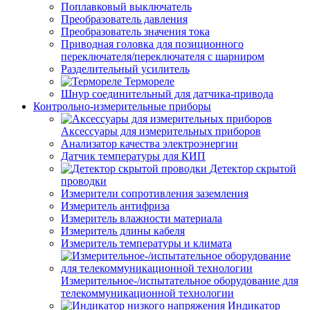
Поплавковый выключатель
Преобразователь давления
Преобразователь значения тока
Приводная головка для позиционного
переключателя/переключателя с шарниром
Разделительный усилитель
Термореле
Шнур соединительный для датчика-привода
Контрольно-измерительные приборы
Аксессуары для измерительных приборов
Анализатор качества электроэнергии
Датчик температуры для КИП
Детектор скрытой
проводки
Измерители сопротивления заземления
Измеритель антифриза
Измеритель влажности материала
Измеритель длины кабеля
Измеритель температуры и климата
Измерительное-/испытательное оборудование для
телекоммуникационной технологии
Индикатор