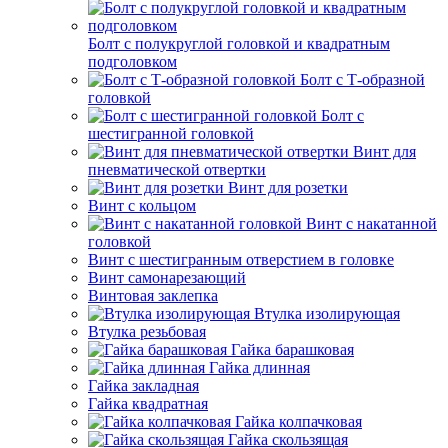
Болт с полукруглой головкой и квадратным
подголовком
Болт с Т-образной
головкой
Болт с
шестигранной головкой
Винт для
пневматической отвертки
Винт для розетки
Винт с кольцом
Винт с накатанной
головкой
Винт с шестигранным отверстием в головке
Винт самонарезающий
Винтовая заклепка
Втулка изолирующая
Втулка резьбовая
Гайка барашковая
Гайка длинная
Гайка закладная
Гайка квадратная
Гайка колпачковая
Гайка скользящая