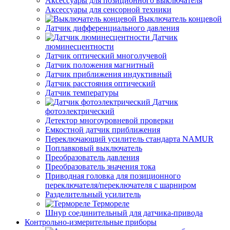
Аксессуары для позиционного выключателя
Аксессуары для сенсорной техники
Выключатель концевой
Датчик дифференциального давления
Датчик
люминесцентности
Датчик оптический многолучевой
Датчик положения магнитный
Датчик приближения индуктивный
Датчик расстояния оптический
Датчик температуры
Датчик
фотоэлектрический
Детектор многоуровневой проверки
Емкостной датчик приближения
Переключающий усилитель стандарта NAMUR
Поплавковый выключатель
Преобразователь давления
Преобразователь значения тока
Приводная головка для позиционного
переключателя/переключателя с шарниром
Разделительный усилитель
Термореле
Шнур соединительный для датчика-привода
Контрольно-измерительные приборы