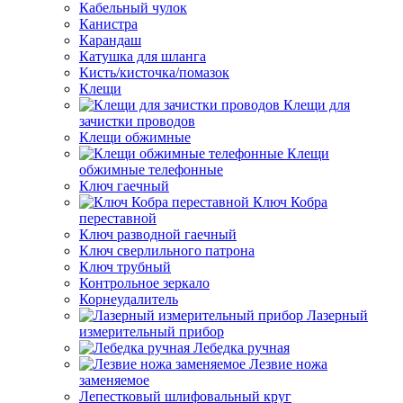
Кабельный чулок
Канистра
Карандаш
Катушка для шланга
Кисть/кисточка/помазок
Клещи
Клещи для
зачистки проводов
Клещи обжимные
Клещи
обжимные телефонные
Ключ гаечный
Ключ Кобра
переставной
Ключ разводной гаечный
Ключ сверлильного патрона
Ключ трубный
Контрольное зеркало
Корнеудалитель
Лазерный
измерительный прибор
Лебедка ручная
Лезвие ножа
заменяемое
Лепестковый шлифовальный круг