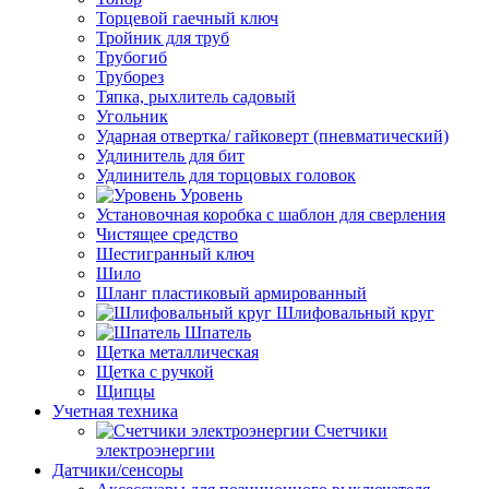
Торцевой гаечный ключ
Тройник для труб
Трубогиб
Труборез
Тяпка, рыхлитель садовый
Угольник
Ударная отвертка/ гайковерт (пневматический)
Удлинитель для бит
Удлинитель для торцовых головок
Уровень
Установочная коробка с шаблон для сверления
Чистящее средство
Шестигранный ключ
Шило
Шланг пластиковый армированный
Шлифовальный круг
Шпатель
Щетка металлическая
Щетка с ручкой
Щипцы
Учетная техника
Счетчики
электроэнергии
Датчики/сенсоры