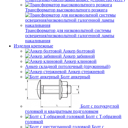
Трансформатор высоковольтного розжига
Трансформатор для низковольтной системы
освещения/низковольтной галогенной лампы
накаливания
Изделия крепежные
Анкер болтовой
Анкер забивной
Анкер клиновой
Анкер складной потолочный (пружинный)
Анкер стержневой
Болт анкерный
Болт с полукруглой
головкой и квадратным подголовком
Болт с Т-образной
головкой
Болт с