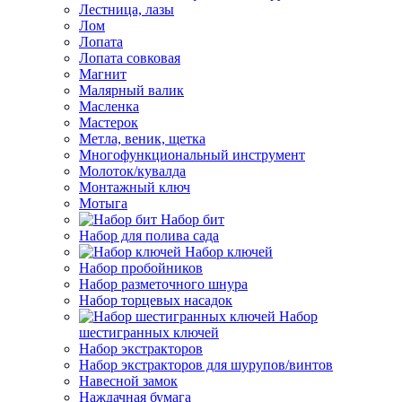
Лестница, лазы
Лом
Лопата
Лопата совковая
Магнит
Малярный валик
Масленка
Мастерок
Метла, веник, щетка
Многофункциональный инструмент
Молоток/кувалда
Монтажный ключ
Мотыга
Набор бит
Набор для полива сада
Набор ключей
Набор пробойников
Набор разметочного шнура
Набор торцевых насадок
Набор
шестигранных ключей
Набор экстракторов
Набор экстракторов для шурупов/винтов
Навесной замок
Наждачная бумага