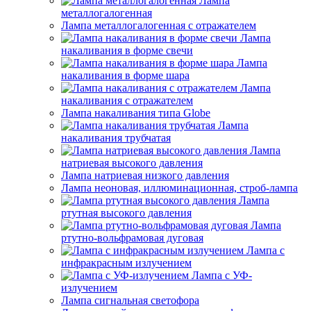
Лампа
металлогалогенная
Лампа металлогалогенная с отражателем
Лампа
накаливания в форме свечи
Лампа
накаливания в форме шара
Лампа
накаливания с отражателем
Лампа накаливания типа Globe
Лампа
накаливания трубчатая
Лампа
натриевая высокого давления
Лампа натриевая низкого давления
Лампа неоновая, иллюминационная, строб-лампа
Лампа
ртутная высокого давления
Лампа
ртутно-вольфрамовая дуговая
Лампа с
инфракрасным излучением
Лампа с УФ-
излучением
Лампа сигнальная светофора