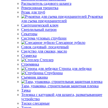
Распылитель садового шланга
Реверсивная трещотка
Резак для труб
Рукоятки
для съема предохранителей
Сантехнический ключ
Сверлильный патрон
Секаторы
Система угловых струбцин
Слесарное зубило
Совок садовый, посадочный
Средство для смазки, масло
Стамеска
Степлер
Стремянка
Стропа для лебедки
Струбцина
Съемник шкива
Тара, упаковка, строительная защитная пленка
Тачка
Тележка с катушкой для шланга, разматывающее
устройство
Тиски слесарные
Топор