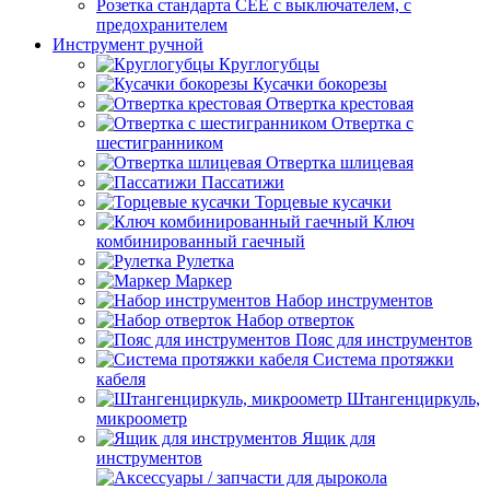
Розетка стандарта СЕЕ с выключателем, с
предохранителем
Инструмент ручной
Круглогубцы
Кусачки бокорезы
Отвертка крестовая
Отвертка с
шестигранником
Отвертка шлицевая
Пассатижи
Торцевые кусачки
Ключ
комбинированный гаечный
Рулетка
Маркер
Набор инструментов
Набор отверток
Пояс для инструментов
Система протяжки
кабеля
Штангенциркуль,
микроометр
Ящик для
инструментов