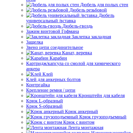
Дюбель для полых стен
Дюбель резьбовой
Дюбель
универсальный /вставка
Дюбель-гвоздь
Зажим винтовой Гофмана
Заклепка закладная
Защелка
Звено цепи соединительное
Канат, веревка
Карабин
Картридж/капсула со смолой для химического
анкера
Клей
Клей для анкерных болтов
Контргайка
Крепление ремня / цепи
Кронштейн для кабеля
Крюк L-образный
Крюк S-образный
Крюк анкерный
Крюк грузоподъемный
Крюк с винтом
Лента монтажная
Навинчивающийся