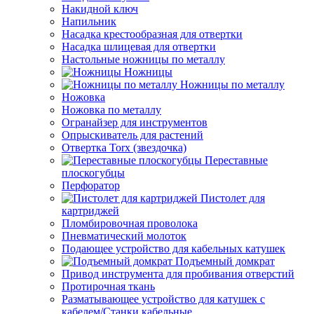
Накидной ключ
Напильник
Насадка крестообразная для отвертки
Насадка шлицевая для отвертки
Настольные ножницы по металлу
Ножницы
Ножницы по металлу
Ножовка
Ножовка по металлу
Огранайзер для инструментов
Опрыскиватель для растений
Отвертка Torx (звездочка)
Переставные
плоскогубцы
Перфоратор
Пистолет для
картриджей
Пломбировочная проволока
Пневматический молоток
Подающее устройство для кабельных катушек
Подъемный домкрат
Привод инструмента для пробивания отверстий
Протирочная ткань
Разматывающее устройство для катушек с
кабелем/Станки кабельные