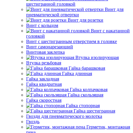
шестигранной головкой
Винт для
пневматической отвертки
Винт для розетки
Винт с кольцом
Винт с накатанной
головкой
Винт с шестигранным отверстием в головке
Винт самонарезающий
Винтовая заклепка
Втулка изолирующая
Втулка резьбовая
Гайка барашковая
Гайка длинная
Гайка закладная
Гайка квадратная
Гайка колпачковая
Гайка скользящая
Гайка скоростная
Гайка стопорная
Гайка шестигранная
Гвозди для пневматического молотка
Гвоздь
Герметик, монтажная
пена