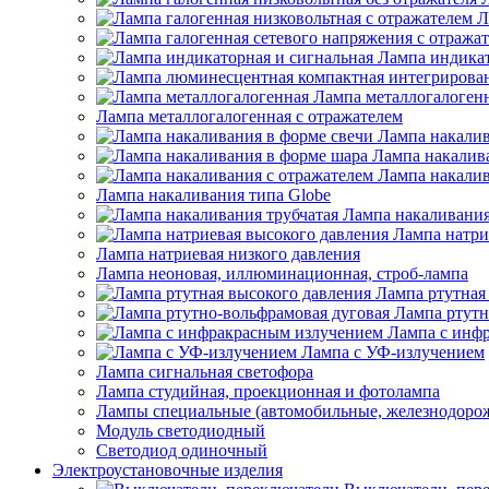
Л
Лампа индикат
Лампа металлогалоген
Лампа металлогалогенная с отражателем
Лампа накалив
Лампа накалив
Лампа накалив
Лампа накаливания типа Globe
Лампа накаливания
Лампа натри
Лампа натриевая низкого давления
Лампа неоновая, иллюминационная, строб-лампа
Лампа ртутная
Лампа ртутн
Лампа с инф
Лампа с УФ-излучением
Лампа сигнальная светофора
Лампа студийная, проекционная и фотолампа
Лампы специальные (автомобильные, железнодорож
Модуль светодиодный
Светодиод одиночный
Электроустановочные изделия