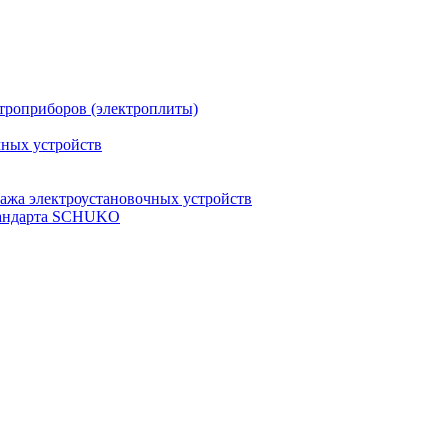
троприборов (электроплиты)
чных устройств
ажа электроустановочных устройств
стандарта SCHUKO