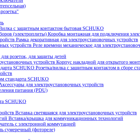
еключатели
штепсельная)
розетка"
ль
Вилка с защитным контактом бытовая SCHUKO
Коробка монтажная для подключения элек
Рамка декоративная для электроустановочных устройств
Реле времени механическое для электроустаново
 для розеток, для защиты детей
Корпус накладной для открытого монт
Розетка/вилка с защитным контактом в сборе 
ройств
том стандарта SCHUKO
Аксессуары для электроустановочных устройств
еления питания (PDU)
арта SCHUKO
Вставка светящаяся для электроустановочных устройств
Вставка/крышка для коммуникационных технологий
атель с электронной коммутацией
ь сумеречный (фотореле)