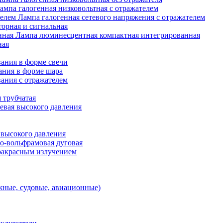
ампа галогенная низковольтная с отражателем
Лампа галогенная сетевого напряжения с отражателем
орная и сигнальная
Лампа люминесцентная компактная интегрированная
ная
ания в форме свечи
ания в форме шара
ания с отражателем
 трубчатая
евая высокого давления
 высокого давления
о-вольфрамовая дуговая
ракрасным излучением
ные, судовые, авиационные)