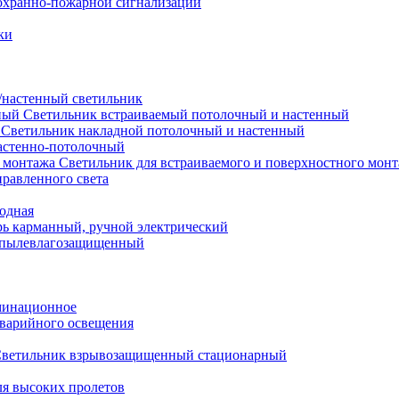
охранно-пожарной сигнализации
ки
настенный светильник
Светильник встраиваемый потолочный и настенный
Светильник накладной потолочный и настенный
астенно-потолочный
Светильник для встраиваемого и поверхностного мон
равленного света
иодная
ь карманный, ручной электрический
 пылевлагозащищенный
минационное
варийного освещения
ветильник взрывозащищенный стационарный
ля высоких пролетов