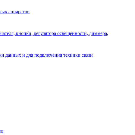
ных аппаратов
ателя, кнопки, регулятора освещенности, диммера,
ачи данных и для подключения техники связи
тв