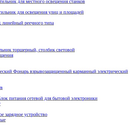
тильник для местного освещения станков
тильник для освещения улиц и площадей
 линейный реечного типа
льник торшерный, столбик световой
ещения
Фонарь взрывозащищенный карманный электрический
тв
Блок питания сетевой для бытовой электроники
т
е зарядное устройство
ные