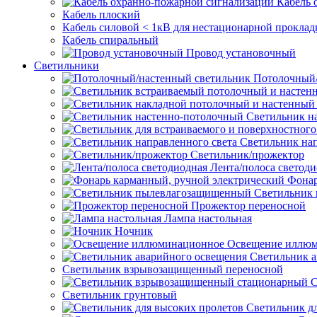
Кабель 
Кабель плоский
Кабель силовой < 1кВ для нестационарной проклад
Кабель спиральный
Провод установочный
Светильники
Потолочный/
Светильник н
Светильник нап
Светильник/прожектор
Лента/полоса светод
Фонар
Светильник
Прожектор переносной
Лампа настольная
Ночник
Освещение иллю
Светильник а
Светильник взрывозащищенный переносной
С
Светильник грунтовый
Светильник д