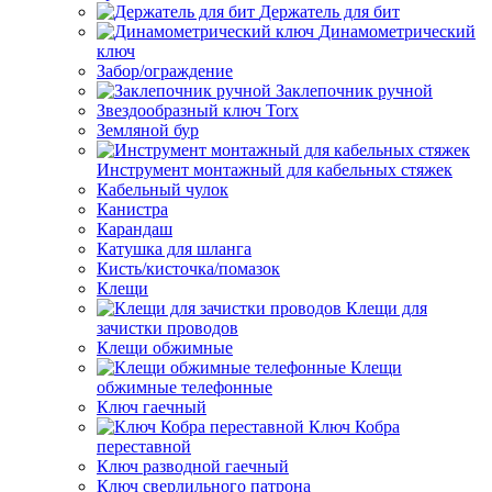
Держатель для бит
Динамометрический
ключ
Забор/ограждение
Заклепочник ручной
Звездообразный ключ Torx
Земляной бур
Инструмент монтажный для кабельных стяжек
Кабельный чулок
Канистра
Карандаш
Катушка для шланга
Кисть/кисточка/помазок
Клещи
Клещи для
зачистки проводов
Клещи обжимные
Клещи
обжимные телефонные
Ключ гаечный
Ключ Кобра
переставной
Ключ разводной гаечный
Ключ сверлильного патрона