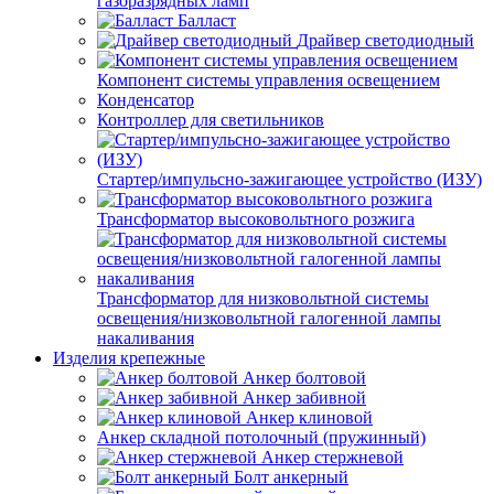
газоразрядных ламп
Балласт
Драйвер светодиодный
Компонент системы управления освещением
Конденсатор
Контроллер для светильников
Стартер/импульсно-зажигающее устройство (ИЗУ)
Трансформатор высоковольтного розжига
Трансформатор для низковольтной системы
освещения/низковольтной галогенной лампы
накаливания
Изделия крепежные
Анкер болтовой
Анкер забивной
Анкер клиновой
Анкер складной потолочный (пружинный)
Анкер стержневой
Болт анкерный