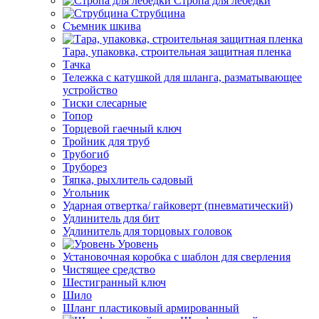
Стропа для лебедки
Струбцина
Съемник шкива
Тара, упаковка, строительная защитная пленка
Тачка
Тележка с катушкой для шланга, разматывающее
устройство
Тиски слесарные
Топор
Торцевой гаечный ключ
Тройник для труб
Трубогиб
Труборез
Тяпка, рыхлитель садовый
Угольник
Ударная отвертка/ гайковерт (пневматический)
Удлинитель для бит
Удлинитель для торцовых головок
Уровень
Установочная коробка с шаблон для сверления
Чистящее средство
Шестигранный ключ
Шило
Шланг пластиковый армированный