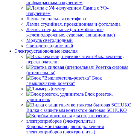
инфракрасным излучением
Лампа с УФ-
излучением
Лампа сигнальная светофора
Лампа студийная, проекционная и фотолампа
Лампы специальные (автомобильные,
железнодорожные, судовые, авиационные)
Модуль светодиодный
Светодиод одиночный
Электроустановочные изделия
Выключатели,
переключатели
Розетка силовая
(штепсельная)
Блок
"Выключатель-розетка"
Диммер
Блок розеток,
удлинитель
Вилка с защитным контактом бытовая SCHUKO
Коробка монтажная для подключения
электроприборов (электроплиты)