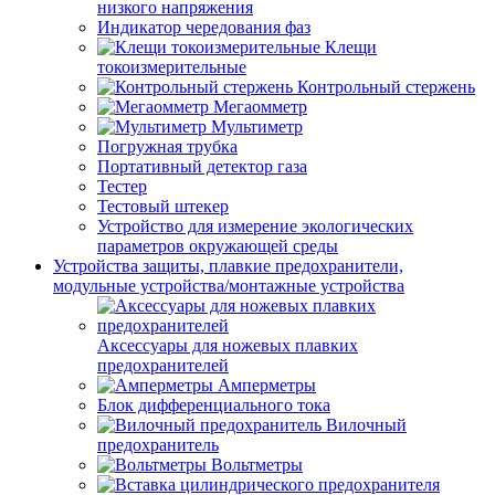
низкого напряжения
Индикатор чередования фаз
Клещи
токоизмерительные
Контрольный стержень
Мегаомметр
Мультиметр
Погружная трубка
Портативный детектор газа
Тестер
Тестовый штекер
Устройство для измерение экологических
параметров окружающей среды
Устройства защиты, плавкие предохранители,
модульные устройства/монтажные устройства
Аксессуары для ножевых плавких
предохранителей
Амперметры
Блок дифференциального тока
Вилочный
предохранитель
Вольтметры