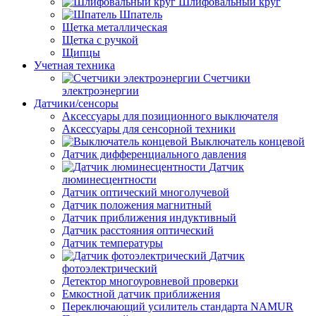
Шлифовальный круг
Шпатель
Щетка металлическая
Щетка с ручкой
Щипцы
Учетная техника
Счетчики
электроэнергии
Датчики/сенсоры
Аксессуары для позиционного выключателя
Аксессуары для сенсорной техники
Выключатель концевой
Датчик дифференциального давления
Датчик
люминесцентности
Датчик оптический многолучевой
Датчик положения магнитный
Датчик приближения индуктивный
Датчик расстояния оптический
Датчик температуры
Датчик
фотоэлектрический
Детектор многоуровневой проверки
Емкостной датчик приближения
Переключающий усилитель стандарта NAMUR