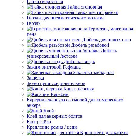
Гайка скоростная
Гайка стопорная
Гайка шестигранная
Гвозди для пневматического молотка
Гвоздь
Герметик, монтажная
пена
Дюбель для полых стен
Дюбель резьбовой
Дюбель
универсальный /вставка
Дюбель-гвоздь
Зажим винтовой Гофмана
Заклепка закладная
Защелка
Звено цепи соединительное
Канат, веревка
Карабин
Картридж/капсула со смолой для химического
анкера
Клей
Клей для анкерных болтов
Контргайка
Крепление ремня / цепи
Кронштейн для кабеля