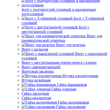
Болт с полукруглой головкой и квадратным
подголовком
Болт с Т-образной
головкой
Болт с
шестигранной головкой
Винт для
пневматической отвертки
Винт для розетки
Винт с кольцом
Винт с накатанной
головкой
Винт с шестигранным отверстием в головке
Винт самонарезающий
Винтовая заклепка
Втулка изолирующая
Втулка резьбовая
Гайка барашковая
Гайка длинная
Гайка закладная
Гайка квадратная
Гайка колпачковая
Гайка скользящая