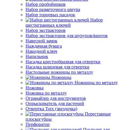
Набор пробойников
Набор разметочного шнура
Набор торцевых насадок
Набор
шестигранных ключей
Набор экстракторов
Набор экстракторов для шурупов/винтов
Навесной замок
Наждачная бумага
Накидной ключ
Напильник
Насадка крестообразная для отвертки
Насадка шлицевая для отвертки
Настольные ножницы по металлу
Ножницы
Ножницы по металлу
Ножовка
Ножовка по металлу
Огранайзер для инструментов
Опрыскиватель для растений
Отвертка Torx (звездочка)
Переставные
плоскогубцы
Перфоратор
Пистолет для