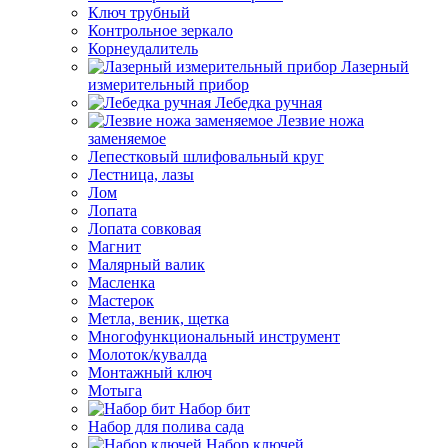
Ключ трубный
Контрольное зеркало
Корнеудалитель
Лазерный
измерительный прибор
Лебедка ручная
Лезвие ножа
заменяемое
Лепестковый шлифовальный круг
Лестница, лазы
Лом
Лопата
Лопата совковая
Магнит
Малярный валик
Масленка
Мастерок
Метла, веник, щетка
Многофункциональный инструмент
Молоток/кувалда
Монтажный ключ
Мотыга
Набор бит
Набор для полива сада
Набор ключей