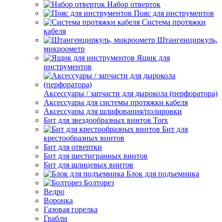
Набор отверток
Пояс для инструментов
Система протяжки
кабеля
Штангенциркуль,
микроометр
Ящик для
инструментов
Аксессуары / запчасти для дырокола (перфоратора)
Аксессуары для системы протяжки кабеля
Аксессуары для шлифования/полировки
Бит для звездообразных винтов Torx
Бит для
крестообразных винтов
Бит для отвертки
Бит для шестигранных винтов
Бит для шлицевых винтов
Блок для подъемника
Болторез
Ведро
Воронка
Газовая горелка
Грабли