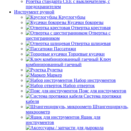
Розетка стандарта СЕЕ с выключателем, с
предохранителем
Инструмент ручной
Круглогубцы
Кусачки бокорезы
Отвертка крестовая
Отвертка с
шестигранником
Отвертка шлицевая
Пассатижи
Торцевые кусачки
Ключ
комбинированный гаечный
Рулетка
Маркер
Набор инструментов
Набор отверток
Пояс для инструментов
Система протяжки
кабеля
Штангенциркуль,
микроометр
Ящик для
инструментов