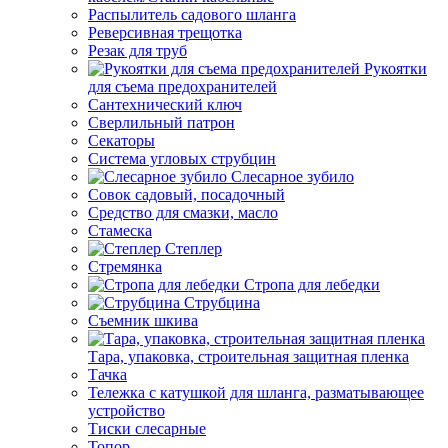
Распылитель садового шланга
Реверсивная трещотка
Резак для труб
Рукоятки
для съема предохранителей
Сантехнический ключ
Сверлильный патрон
Секаторы
Система угловых струбцин
Слесарное зубило
Совок садовый, посадочный
Средство для смазки, масло
Стамеска
Степлер
Стремянка
Стропа для лебедки
Струбцина
Съемник шкива
Тара, упаковка, строительная защитная пленка
Тачка
Тележка с катушкой для шланга, разматывающее
устройство
Тиски слесарные
Топор