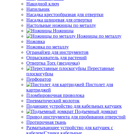
Накидной ключ
Напильник
Насадка крестообразная для отвертки
Насадка шлицевая для отвертки
Настольные ножницы по металлу
Ножницы
Ножницы по металлу
Ножовка
Ножовка по металлу
Огранайзер для инструментов
Опрыскиватель для растений
Отвертка Torx (звездочка)
Переставные
плоскогубцы
Перфоратор
Пистолет для
картриджей
Пломбировочная проволока
Пневматический молоток
Подающее устройство для кабельных катушек
Подъемный домкрат
Привод инструмента для пробивания отверстий
Протирочная ткань
Разматывающее устройство для катушек с
кабелем/Станки кабельные