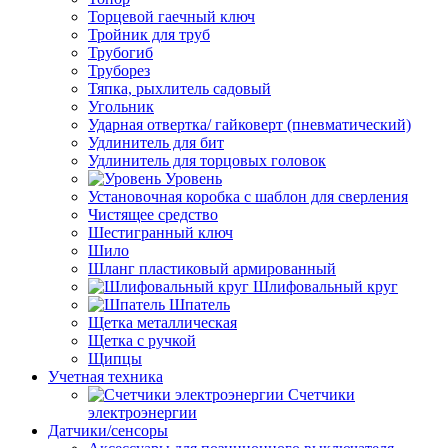
Торцевой гаечный ключ
Тройник для труб
Трубогиб
Труборез
Тяпка, рыхлитель садовый
Угольник
Ударная отвертка/ гайковерт (пневматический)
Удлинитель для бит
Удлинитель для торцовых головок
Уровень
Установочная коробка с шаблон для сверления
Чистящее средство
Шестигранный ключ
Шило
Шланг пластиковый армированный
Шлифовальный круг
Шпатель
Щетка металлическая
Щетка с ручкой
Щипцы
Учетная техника
Счетчики
электроэнергии
Датчики/сенсоры