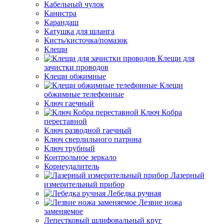
Кабельный чулок
Канистра
Карандаш
Катушка для шланга
Кисть/кисточка/помазок
Клещи
Клещи для
зачистки проводов
Клещи обжимные
Клещи
обжимные телефонные
Ключ гаечный
Ключ Кобра
переставной
Ключ разводной гаечный
Ключ сверлильного патрона
Ключ трубный
Контрольное зеркало
Корнеудалитель
Лазерный
измерительный прибор
Лебедка ручная
Лезвие ножа
заменяемое
Лепестковый шлифовальный круг