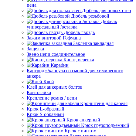
пена
Дюбель для полых стен
Дюбель резьбовой
Дюбель
универсальный /вставка
Дюбель-гвоздь
Зажим винтовой Гофмана
Заклепка закладная
Защелка
Звено цепи соединительное
Канат, веревка
Карабин
Картридж/капсула со смолой для химического
анкера
Клей
Клей для анкерных болтов
Контргайка
Крепление ремня / цепи
Кронштейн для кабеля
Крюк L-образный
Крюк S-образный
Крюк анкерный
Крюк грузоподъемный
Крюк с винтом