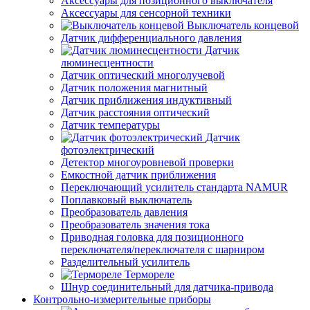
Аксессуары для позиционного выключателя
Аксессуары для сенсорной техники
Выключатель концевой
Датчик дифференциального давления
Датчик
люминесцентности
Датчик оптический многолучевой
Датчик положения магнитный
Датчик приближения индуктивный
Датчик расстояния оптический
Датчик температуры
Датчик
фотоэлектрический
Детектор многоуровневой проверки
Емкостной датчик приближения
Переключающий усилитель стандарта NAMUR
Поплавковый выключатель
Преобразователь давления
Преобразователь значения тока
Приводная головка для позиционного
переключателя/переключателя с шарниром
Разделительный усилитель
Термореле
Шнур соединительный для датчика-привода
Контрольно-измерительные приборы