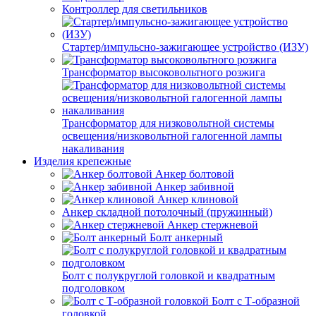
Контроллер для светильников
Стартер/импульсно-зажигающее устройство (ИЗУ)
Трансформатор высоковольтного розжига
Трансформатор для низковольтной системы
освещения/низковольтной галогенной лампы
накаливания
Изделия крепежные
Анкер болтовой
Анкер забивной
Анкер клиновой
Анкер складной потолочный (пружинный)
Анкер стержневой
Болт анкерный
Болт с полукруглой головкой и квадратным
подголовком
Болт с Т-образной
головкой