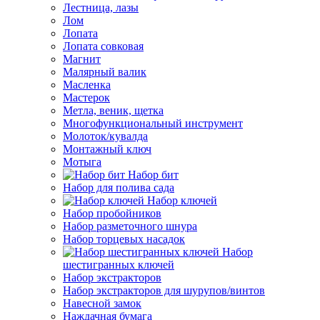
Лестница, лазы
Лом
Лопата
Лопата совковая
Магнит
Малярный валик
Масленка
Мастерок
Метла, веник, щетка
Многофункциональный инструмент
Молоток/кувалда
Монтажный ключ
Мотыга
Набор бит
Набор для полива сада
Набор ключей
Набор пробойников
Набор разметочного шнура
Набор торцевых насадок
Набор
шестигранных ключей
Набор экстракторов
Набор экстракторов для шурупов/винтов
Навесной замок
Наждачная бумага