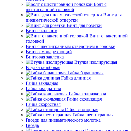
Болт с
шестигранной головкой
Винт для
пневматической отвертки
Винт для розетки
Винт с кольцом
Винт с накатанной
головкой
Винт с шестигранным отверстием в головке
Винт самонарезающий
Винтовая заклепка
Втулка изолирующая
Втулка резьбовая
Гайка барашковая
Гайка длинная
Гайка закладная
Гайка квадратная
Гайка колпачковая
Гайка скользящая
Гайка скоростная
Гайка стопорная
Гайка шестигранная
Гвозди для пневматического молотка
Гвоздь
Герметик, монтажная