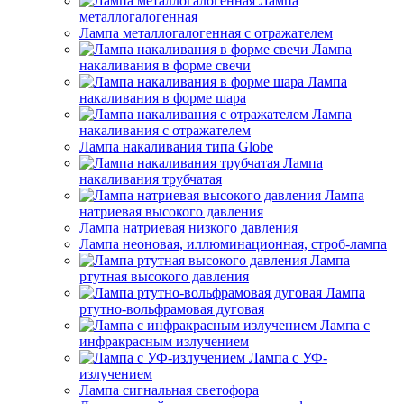
Лампа
металлогалогенная
Лампа металлогалогенная с отражателем
Лампа
накаливания в форме свечи
Лампа
накаливания в форме шара
Лампа
накаливания с отражателем
Лампа накаливания типа Globe
Лампа
накаливания трубчатая
Лампа
натриевая высокого давления
Лампа натриевая низкого давления
Лампа неоновая, иллюминационная, строб-лампа
Лампа
ртутная высокого давления
Лампа
ртутно-вольфрамовая дуговая
Лампа с
инфракрасным излучением
Лампа с УФ-
излучением
Лампа сигнальная светофора