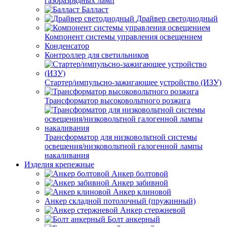
газоразрядных ламп
Балласт
Драйвер светодиодный
Компонент системы управления освещением
Конденсатор
Контроллер для светильников
Стартер/импульсно-зажигающее устройство (ИЗУ)
Трансформатор высоковольтного розжига
Трансформатор для низковольтной системы
освещения/низковольтной галогенной лампы
накаливания
Изделия крепежные
Анкер болтовой
Анкер забивной
Анкер клиновой
Анкер складной потолочный (пружинный)
Анкер стержневой
Болт анкерный