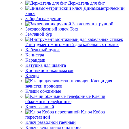
Держатель для бит
Динамометрический
ключ
Забор/ограждение
Заклепочник ручной
Звездообразный ключ Torx
Земляной бур
Инструмент монтажный для кабельных стяжек
Кабельный чулок
Канистра
Карандаш
Катушка для шланга
Кисть/кисточка/помазок
Клещи
Клещи для
зачистки проводов
Клещи обжимные
Клещи
обжимные телефонные
Ключ гаечный
Ключ Кобра
переставной
Ключ разводной гаечный
Ключ сверлильного патрона