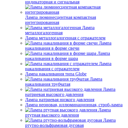
индикаторная и сигнальная
Лампа люминесцентная компактная
интегрированная
Лампа
металлогалогенная
Лампа металлогалогенная с отражателем
Лампа
накаливания в форме свечи
Лампа
накаливания в форме шара
Лампа
накаливания с отражателем
Лампа накаливания типа Globe
Лампа
накаливания трубчатая
Лампа
натриевая высокого давления
Лампа натриевая низкого давления
Лампа неоновая, иллюминационная, строб-лампа
Лампа
ртутная высокого давления
Лампа
ртутно-вольфрамовая дуговая