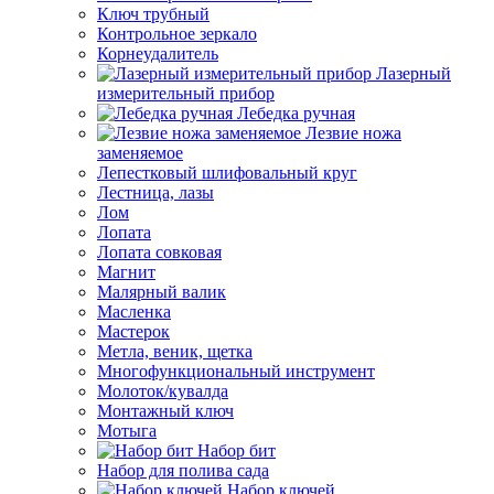
Ключ трубный
Контрольное зеркало
Корнеудалитель
Лазерный
измерительный прибор
Лебедка ручная
Лезвие ножа
заменяемое
Лепестковый шлифовальный круг
Лестница, лазы
Лом
Лопата
Лопата совковая
Магнит
Малярный валик
Масленка
Мастерок
Метла, веник, щетка
Многофункциональный инструмент
Молоток/кувалда
Монтажный ключ
Мотыга
Набор бит
Набор для полива сада
Набор ключей