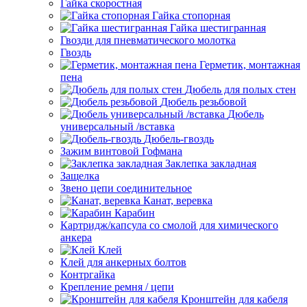
Гайка скоростная
Гайка стопорная
Гайка шестигранная
Гвозди для пневматического молотка
Гвоздь
Герметик, монтажная
пена
Дюбель для полых стен
Дюбель резьбовой
Дюбель
универсальный /вставка
Дюбель-гвоздь
Зажим винтовой Гофмана
Заклепка закладная
Защелка
Звено цепи соединительное
Канат, веревка
Карабин
Картридж/капсула со смолой для химического
анкера
Клей
Клей для анкерных болтов
Контргайка
Крепление ремня / цепи
Кронштейн для кабеля