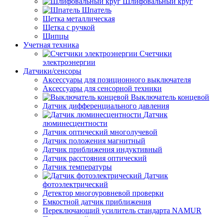
Шлифовальный круг
Шпатель
Щетка металлическая
Щетка с ручкой
Щипцы
Учетная техника
Счетчики
электроэнергии
Датчики/сенсоры
Аксессуары для позиционного выключателя
Аксессуары для сенсорной техники
Выключатель концевой
Датчик дифференциального давления
Датчик
люминесцентности
Датчик оптический многолучевой
Датчик положения магнитный
Датчик приближения индуктивный
Датчик расстояния оптический
Датчик температуры
Датчик
фотоэлектрический
Детектор многоуровневой проверки
Емкостной датчик приближения
Переключающий усилитель стандарта NAMUR