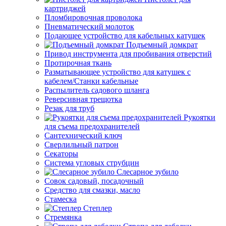
картриджей
Пломбировочная проволока
Пневматический молоток
Подающее устройство для кабельных катушек
Подъемный домкрат
Привод инструмента для пробивания отверстий
Протирочная ткань
Разматывающее устройство для катушек с
кабелем/Станки кабельные
Распылитель садового шланга
Реверсивная трещотка
Резак для труб
Рукоятки
для съема предохранителей
Сантехнический ключ
Сверлильный патрон
Секаторы
Система угловых струбцин
Слесарное зубило
Совок садовый, посадочный
Средство для смазки, масло
Стамеска
Степлер
Стремянка