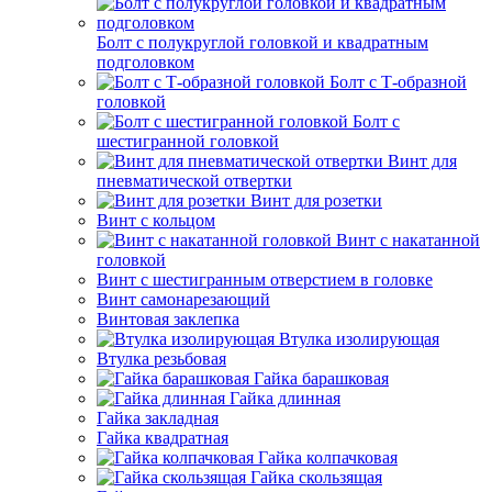
Болт с полукруглой головкой и квадратным
подголовком
Болт с Т-образной
головкой
Болт с
шестигранной головкой
Винт для
пневматической отвертки
Винт для розетки
Винт с кольцом
Винт с накатанной
головкой
Винт с шестигранным отверстием в головке
Винт самонарезающий
Винтовая заклепка
Втулка изолирующая
Втулка резьбовая
Гайка барашковая
Гайка длинная
Гайка закладная
Гайка квадратная
Гайка колпачковая
Гайка скользящая