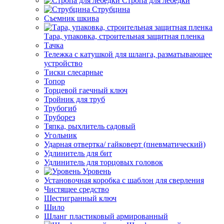
Стропа для лебедки
Струбцина
Съемник шкива
Тара, упаковка, строительная защитная пленка
Тачка
Тележка с катушкой для шланга, разматывающее
устройство
Тиски слесарные
Топор
Торцевой гаечный ключ
Тройник для труб
Трубогиб
Труборез
Тяпка, рыхлитель садовый
Угольник
Ударная отвертка/ гайковерт (пневматический)
Удлинитель для бит
Удлинитель для торцовых головок
Уровень
Установочная коробка с шаблон для сверления
Чистящее средство
Шестигранный ключ
Шило
Шланг пластиковый армированный