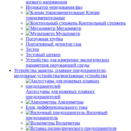
низкого напряжения
Индикатор чередования фаз
Клещи
токоизмерительные
Контрольный стержень
Мегаомметр
Мультиметр
Погружная трубка
Портативный детектор газа
Тестер
Тестовый штекер
Устройство для измерение экологических
параметров окружающей среды
Устройства защиты, плавкие предохранители,
модульные устройства/монтажные устройства
Аксессуары для ножевых плавких
предохранителей
Амперметры
Блок дифференциального тока
Вилочный
предохранитель
Вольтметры