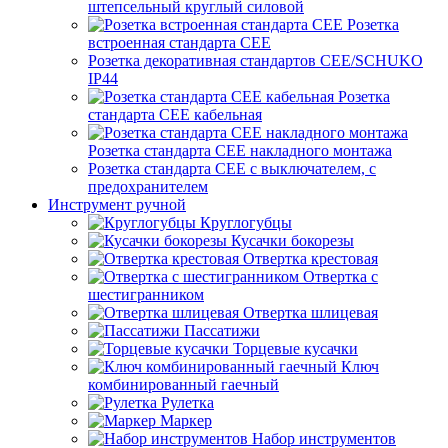
штепсельный круглый силовой
Розетка
встроенная стандарта CEE
Розетка декоративная стандартов CEE/SCHUKO
IP44
Розетка
стандарта СЕЕ кабельная
Розетка стандарта СЕЕ накладного монтажа
Розетка стандарта СЕЕ с выключателем, с
предохранителем
Инструмент ручной
Круглогубцы
Кусачки бокорезы
Отвертка крестовая
Отвертка с
шестигранником
Отвертка шлицевая
Пассатижи
Торцевые кусачки
Ключ
комбинированный гаечный
Рулетка
Маркер
Набор инструментов