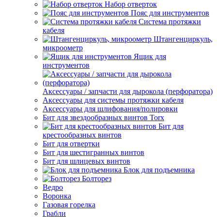
Набор отверток
Пояс для инструментов
Система протяжки
кабеля
Штангенциркуль,
микроометр
Ящик для
инструментов
Аксессуары / запчасти для дырокола (перфоратора)
Аксессуары для системы протяжки кабеля
Аксессуары для шлифования/полировки
Бит для звездообразных винтов Torx
Бит для
крестообразных винтов
Бит для отвертки
Бит для шестигранных винтов
Бит для шлицевых винтов
Блок для подъемника
Болторез
Ведро
Воронка
Газовая горелка
Грабли