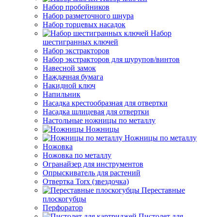
Набор пробойников
Набор разметочного шнура
Набор торцевых насадок
Набор
шестигранных ключей
Набор экстракторов
Набор экстракторов для шурупов/винтов
Навесной замок
Наждачная бумага
Накидной ключ
Напильник
Насадка крестообразная для отвертки
Насадка шлицевая для отвертки
Настольные ножницы по металлу
Ножницы
Ножницы по металлу
Ножовка
Ножовка по металлу
Огранайзер для инструментов
Опрыскиватель для растений
Отвертка Torx (звездочка)
Переставные
плоскогубцы
Перфоратор
Пистолет для