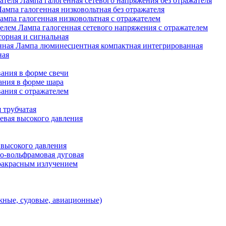
Лампа галогенная сетевого напряжения без отражателя
Лампа галогенная низковольтная без отражателя
ампа галогенная низковольтная с отражателем
Лампа галогенная сетевого напряжения с отражателем
орная и сигнальная
Лампа люминесцентная компактная интегрированная
ная
ания в форме свечи
ания в форме шара
ания с отражателем
 трубчатая
евая высокого давления
 высокого давления
о-вольфрамовая дуговая
ракрасным излучением
ные, судовые, авиационные)