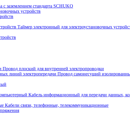
ка с заземлением стандарта SCHUKO
новочных устройств
тройств
Таймер электронный для электроустановочных устройс
стройств
Провод плоский для внутренней электропроводки
Провод самонесущий изолированны
ный
Кабель информационный для передачи данных, 
Кабели связи, телефонные, телекоммуникационные
апряжения