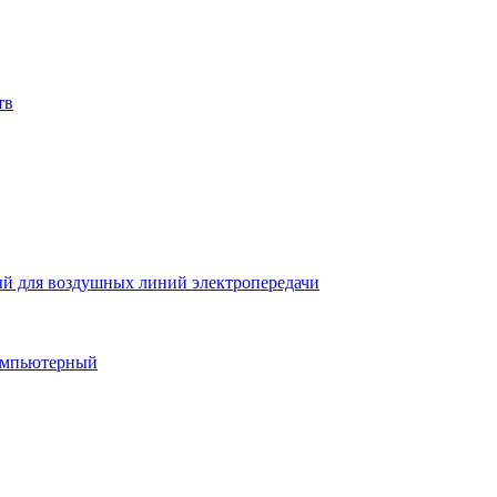
тв
й для воздушных линий электропередачи
компьютерный