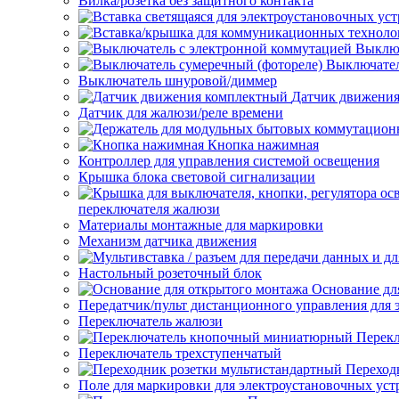
Вилка/розетка без защитного контакта
Выключ
Выключател
Выключатель шнуровой/диммер
Датчик движени
Датчик для жалюзи/реле времени
Кнопка нажимная
Контроллер для управления системой освещения
Крышка блока световой сигнализации
переключателя жалюзи
Материалы монтажные для маркировки
Механизм датчика движения
Настольный розеточный блок
Основание дл
Передатчик/пульт дистанционного управления для 
Переключатель жалюзи
Перек
Переключатель трехступенчатый
Переход
Поле для маркировки для электроустановочных уст