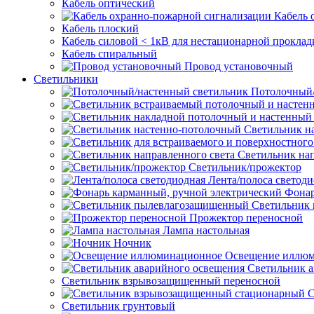
Кабель оптический
Кабель 
Кабель плоский
Кабель силовой < 1кВ для нестационарной проклад
Кабель спиральный
Провод установочный
Светильники
Потолочный/
Светильник н
Светильник нап
Светильник/прожектор
Лента/полоса светод
Фонар
Светильник
Прожектор переносной
Лампа настольная
Ночник
Освещение иллю
Светильник а
Светильник взрывозащищенный переносной
С
Светильник грунтовый