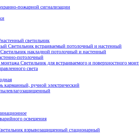
охранно-пожарной сигнализации
ки
настенный светильник
Светильник встраиваемый потолочный и настенный
Светильник накладной потолочный и настенный
астенно-потолочный
Светильник для встраиваемого и поверхностного мон
равленного света
иодная
ь карманный, ручной электрический
 пылевлагозащищенный
минационное
варийного освещения
ветильник взрывозащищенный стационарный