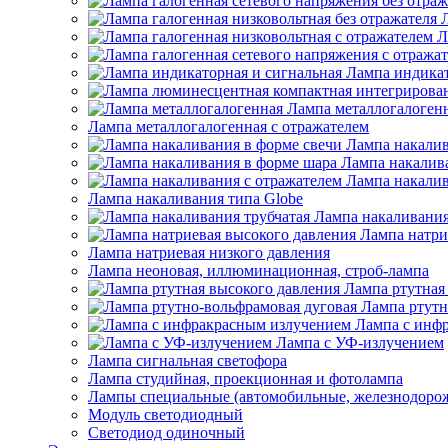
Л
Лампа индикат
Лампа металлогалоген
Лампа металлогалогенная с отражателем
Лампа накалив
Лампа накалив
Лампа накалив
Лампа накаливания типа Globe
Лампа накаливания
Лампа натри
Лампа натриевая низкого давления
Лампа неоновая, иллюминационная, строб-лампа
Лампа ртутная
Лампа ртутн
Лампа с инф
Лампа с УФ-излучением
Лампа сигнальная светофора
Лампа студийная, проекционная и фотолампа
Лампы специальные (автомобильные, железнодорож
Модуль светодиодный
Светодиод одиночный