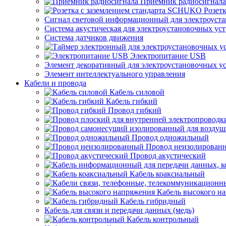
Приемник радиосигнала
Розет
Сигнал световой информационный для электроуста
Система акустическая для электроустановочных ус
Система датчиков движения
Электропитание USB
Элемент декоративный для электроустановочных у
Элемент интеллектуального управления
Кабели и провода
Кабель силовой
Кабель гибкий
Провод гибкий
Провод одножильный
Провод неизолирован
Провод акустический
Кабель коаксиальный
Кабель высокого н
Кабель гибридный
Кабель для связи и передачи данных (медь)
Кабель контрольный