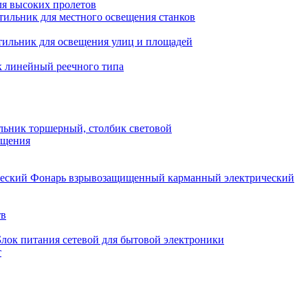
ля высоких пролетов
тильник для местного освещения станков
тильник для освещения улиц и площадей
 линейный реечного типа
льник торшерный, столбик световой
ещения
Фонарь взрывозащищенный карманный электрический
тв
Блок питания сетевой для бытовой электроники
т