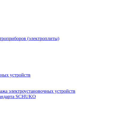
троприборов (электроплиты)
чных устройств
ажа электроустановочных устройств
стандарта SCHUKO