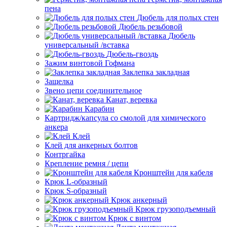
пена
Дюбель для полых стен
Дюбель резьбовой
Дюбель
универсальный /вставка
Дюбель-гвоздь
Зажим винтовой Гофмана
Заклепка закладная
Защелка
Звено цепи соединительное
Канат, веревка
Карабин
Картридж/капсула со смолой для химического
анкера
Клей
Клей для анкерных болтов
Контргайка
Крепление ремня / цепи
Кронштейн для кабеля
Крюк L-образный
Крюк S-образный
Крюк анкерный
Крюк грузоподъемный
Крюк с винтом