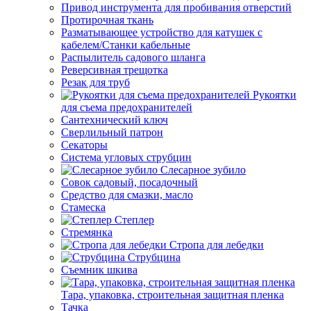
Привод инструмента для пробивания отверстий
Протирочная ткань
Разматывающее устройство для катушек с
кабелем/Станки кабельные
Распылитель садового шланга
Реверсивная трещотка
Резак для труб
Рукоятки
для съема предохранителей
Сантехнический ключ
Сверлильный патрон
Секаторы
Система угловых струбцин
Слесарное зубило
Совок садовый, посадочный
Средство для смазки, масло
Стамеска
Степлер
Стремянка
Стропа для лебедки
Струбцина
Съемник шкива
Тара, упаковка, строительная защитная пленка
Тачка