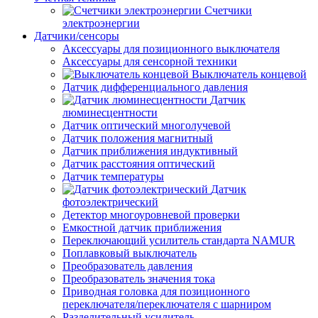
Счетчики
электроэнергии
Датчики/сенсоры
Аксессуары для позиционного выключателя
Аксессуары для сенсорной техники
Выключатель концевой
Датчик дифференциального давления
Датчик
люминесцентности
Датчик оптический многолучевой
Датчик положения магнитный
Датчик приближения индуктивный
Датчик расстояния оптический
Датчик температуры
Датчик
фотоэлектрический
Детектор многоуровневой проверки
Емкостной датчик приближения
Переключающий усилитель стандарта NAMUR
Поплавковый выключатель
Преобразователь давления
Преобразователь значения тока
Приводная головка для позиционного
переключателя/переключателя с шарниром
Разделительный усилитель