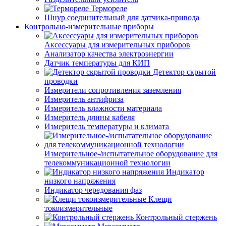
Термореле
Шнур соединительный для датчика-привода
Контрольно-измерительные приборы
Аксессуары для измерительных приборов
Анализатор качества электроэнергии
Датчик температуры для КИП
Детектор скрытой
проводки
Измерители сопротивления заземления
Измеритель антифриза
Измеритель влажности материала
Измеритель длины кабеля
Измеритель температуры и климата
Измерительное-/испытательное оборудование для
телекоммуникационной технологии
Индикатор
низкого напряжения
Индикатор чередования фаз
Клещи
токоизмерительные
Контрольный стержень