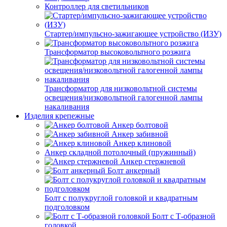
Контроллер для светильников
Стартер/импульсно-зажигающее устройство (ИЗУ)
Трансформатор высоковольтного розжига
Трансформатор для низковольтной системы
освещения/низковольтной галогенной лампы
накаливания
Изделия крепежные
Анкер болтовой
Анкер забивной
Анкер клиновой
Анкер складной потолочный (пружинный)
Анкер стержневой
Болт анкерный
Болт с полукруглой головкой и квадратным
подголовком
Болт с Т-образной
головкой