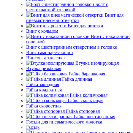
Болт с
шестигранной головкой
Винт для
пневматической отвертки
Винт для розетки
Винт с кольцом
Винт с накатанной
головкой
Винт с шестигранным отверстием в головке
Винт самонарезающий
Винтовая заклепка
Втулка изолирующая
Втулка резьбовая
Гайка барашковая
Гайка длинная
Гайка закладная
Гайка квадратная
Гайка колпачковая
Гайка скользящая
Гайка скоростная
Гайка стопорная
Гайка шестигранная
Гвозди для пневматического молотка
Гвоздь
Герметик, монтажная