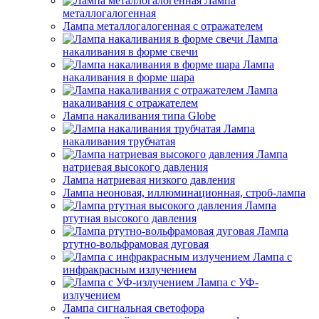
Лампа
металлогалогенная
Лампа металлогалогенная с отражателем
Лампа
накаливания в форме свечи
Лампа
накаливания в форме шара
Лампа
накаливания с отражателем
Лампа накаливания типа Globe
Лампа
накаливания трубчатая
Лампа
натриевая высокого давления
Лампа натриевая низкого давления
Лампа неоновая, иллюминационная, строб-лампа
Лампа
ртутная высокого давления
Лампа
ртутно-вольфрамовая дуговая
Лампа с
инфракрасным излучением
Лампа с УФ-
излучением
Лампа сигнальная светофора