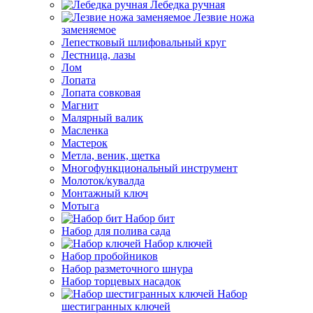
Лебедка ручная
Лезвие ножа
заменяемое
Лепестковый шлифовальный круг
Лестница, лазы
Лом
Лопата
Лопата совковая
Магнит
Малярный валик
Масленка
Мастерок
Метла, веник, щетка
Многофункциональный инструмент
Молоток/кувалда
Монтажный ключ
Мотыга
Набор бит
Набор для полива сада
Набор ключей
Набор пробойников
Набор разметочного шнура
Набор торцевых насадок
Набор
шестигранных ключей