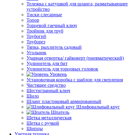
Тележка с катушкой для шланга, разматывающее
устройство
Тиски слесарные
Топор
Торцевой гаечный ключ
Тройник для труб
Трубогиб
Труборез
Тяпка, рыхлитель садовый
Угольник
Ударная отвертка/ гайковерт (пневматический)
Удлинитель для бит
Удлинитель для торцовых головок
Уровень
Установочная коробка с шаблон для сверления
Чистящее средство
Шестигранный ключ
Шило
Шланг пластиковый армированный
Шлифовальный круг
Шпатель
Щетка металлическая
Щетка с ручкой
Щипцы
Учетная техника