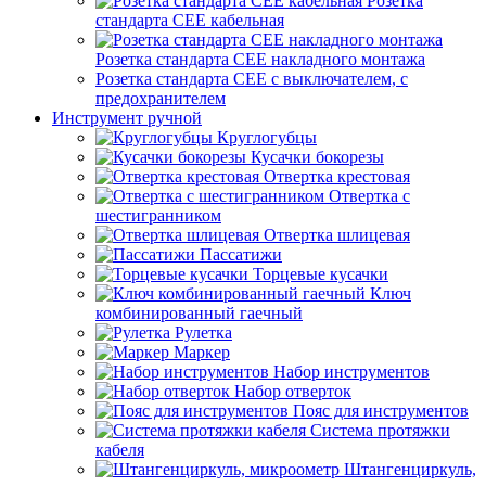
Розетка
стандарта СЕЕ кабельная
Розетка стандарта СЕЕ накладного монтажа
Розетка стандарта СЕЕ с выключателем, с
предохранителем
Инструмент ручной
Круглогубцы
Кусачки бокорезы
Отвертка крестовая
Отвертка с
шестигранником
Отвертка шлицевая
Пассатижи
Торцевые кусачки
Ключ
комбинированный гаечный
Рулетка
Маркер
Набор инструментов
Набор отверток
Пояс для инструментов
Система протяжки
кабеля
Штангенциркуль,