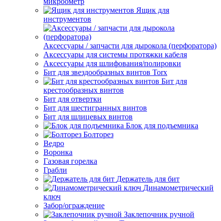
микроометр
Ящик для
инструментов
Аксессуары / запчасти для дырокола (перфоратора)
Аксессуары для системы протяжки кабеля
Аксессуары для шлифования/полировки
Бит для звездообразных винтов Torx
Бит для
крестообразных винтов
Бит для отвертки
Бит для шестигранных винтов
Бит для шлицевых винтов
Блок для подъемника
Болторез
Ведро
Воронка
Газовая горелка
Грабли
Держатель для бит
Динамометрический
ключ
Забор/ограждение
Заклепочник ручной