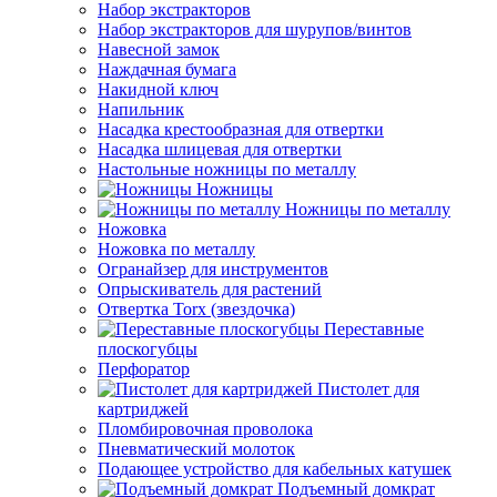
Набор экстракторов
Набор экстракторов для шурупов/винтов
Навесной замок
Наждачная бумага
Накидной ключ
Напильник
Насадка крестообразная для отвертки
Насадка шлицевая для отвертки
Настольные ножницы по металлу
Ножницы
Ножницы по металлу
Ножовка
Ножовка по металлу
Огранайзер для инструментов
Опрыскиватель для растений
Отвертка Torx (звездочка)
Переставные
плоскогубцы
Перфоратор
Пистолет для
картриджей
Пломбировочная проволока
Пневматический молоток
Подающее устройство для кабельных катушек
Подъемный домкрат