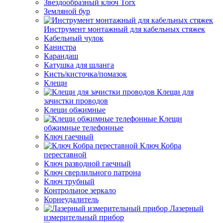
Звездообразный ключ Torx
Земляной бур
Инструмент монтажный для кабельных стяжек
Кабельный чулок
Канистра
Карандаш
Катушка для шланга
Кисть/кисточка/помазок
Клещи
Клещи для
зачистки проводов
Клещи обжимные
Клещи
обжимные телефонные
Ключ гаечный
Ключ Кобра
переставной
Ключ разводной гаечный
Ключ сверлильного патрона
Ключ трубный
Контрольное зеркало
Корнеудалитель
Лазерный
измерительный прибор