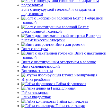
Болт с полукруглой головкой и квадратным
подголовком
Болт с Т-образной
головкой
Болт с
шестигранной головкой
Винт для
пневматической отвертки
Винт для розетки
Винт с кольцом
Винт с накатанной
головкой
Винт с шестигранным отверстием в головке
Винт самонарезающий
Винтовая заклепка
Втулка изолирующая
Втулка резьбовая
Гайка барашковая
Гайка длинная
Гайка закладная
Гайка квадратная
Гайка колпачковая
Гайка скользящая