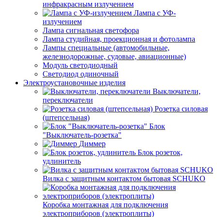
инфракрасным излучением
Лампа с УФ-
излучением
Лампа сигнальная светофора
Лампа студийная, проекционная и фотолампа
Лампы специальные (автомобильные,
железнодорожные, судовые, авиационные)
Модуль светодиодный
Светодиод одиночный
Электроустановочные изделия
Выключатели,
переключатели
Розетка силовая
(штепсельная)
Блок
"Выключатель-розетка"
Диммер
Блок розеток,
удлинитель
Вилка с защитным контактом бытовая SCHUKO
Коробка монтажная для подключения
электроприборов (электроплиты)