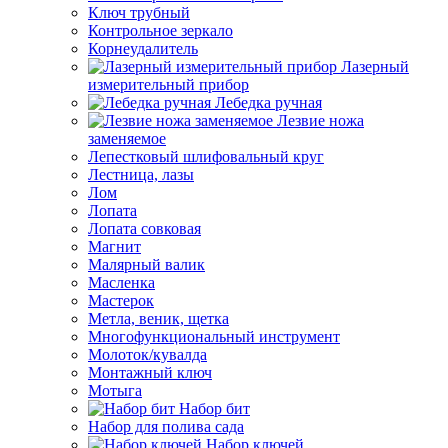
Ключ трубный
Контрольное зеркало
Корнеудалитель
Лазерный
измерительный прибор
Лебедка ручная
Лезвие ножа
заменяемое
Лепестковый шлифовальный круг
Лестница, лазы
Лом
Лопата
Лопата совковая
Магнит
Малярный валик
Масленка
Мастерок
Метла, веник, щетка
Многофункциональный инструмент
Молоток/кувалда
Монтажный ключ
Мотыга
Набор бит
Набор для полива сада
Набор ключей