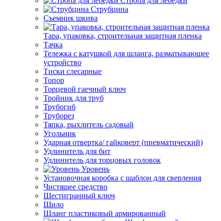
Стропа для лебедки
Струбцина
Съемник шкива
Тара, упаковка, строительная защитная пленка
Тачка
Тележка с катушкой для шланга, разматывающее
устройство
Тиски слесарные
Топор
Торцевой гаечный ключ
Тройник для труб
Трубогиб
Труборез
Тяпка, рыхлитель садовый
Угольник
Ударная отвертка/ гайковерт (пневматический)
Удлинитель для бит
Удлинитель для торцовых головок
Уровень
Установочная коробка с шаблон для сверления
Чистящее средство
Шестигранный ключ
Шило
Шланг пластиковый армированный