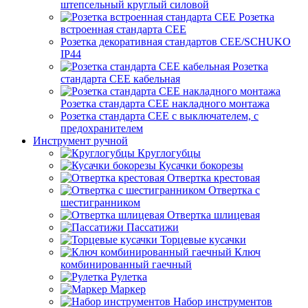
штепсельный круглый силовой
Розетка
встроенная стандарта CEE
Розетка декоративная стандартов CEE/SCHUKO
IP44
Розетка
стандарта СЕЕ кабельная
Розетка стандарта СЕЕ накладного монтажа
Розетка стандарта СЕЕ с выключателем, с
предохранителем
Инструмент ручной
Круглогубцы
Кусачки бокорезы
Отвертка крестовая
Отвертка с
шестигранником
Отвертка шлицевая
Пассатижи
Торцевые кусачки
Ключ
комбинированный гаечный
Рулетка
Маркер
Набор инструментов