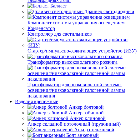
газоразрядных ламп
Балласт
Драйвер светодиодный
Компонент системы управления освещением
Конденсатор
Контроллер для светильников
Стартер/импульсно-зажигающее устройство (ИЗУ)
Трансформатор высоковольтного розжига
Трансформатор для низковольтной системы
освещения/низковольтной галогенной лампы
накаливания
Изделия крепежные
Анкер болтовой
Анкер забивной
Анкер клиновой
Анкер складной потолочный (пружинный)
Анкер стержневой
Болт анкерный