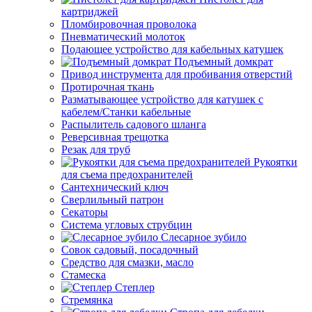
картриджей
Пломбировочная проволока
Пневматический молоток
Подающее устройство для кабельных катушек
Подъемный домкрат
Привод инструмента для пробивания отверстий
Протирочная ткань
Разматывающее устройство для катушек с
кабелем/Станки кабельные
Распылитель садового шланга
Реверсивная трещотка
Резак для труб
Рукоятки
для съема предохранителей
Сантехнический ключ
Сверлильный патрон
Секаторы
Система угловых струбцин
Слесарное зубило
Совок садовый, посадочный
Средство для смазки, масло
Стамеска
Степлер
Стремянка