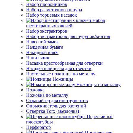
Набор пробойников
Набор разметочного шнура
Набор торцевых насадок
Набор
шестигранных ключей
Набор экстракторов
Набор экстракторов для шурупов/винтов
Навесной замок
Наждачная бумага
Накидной ключ
Напильник
Насадка крестообразная для отвертки
Насадка шлицевая для отвертки
Настольные ножницы по металлу
Ножницы
Ножницы по металлу
Ножовка
Ножовка по металлу
Огранайзер для инструментов
Опрыскиватель для растений
Отвертка Torx (звездочка)
Переставные
плоскогубцы
Перфоратор
Пистолет для