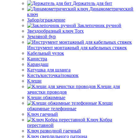
Держатель для бит
Динамометрический
ключ
Забор/ограждение
Заклепочник ручной
Звездообразный ключ Torx
Земляной бур
Инструмент монтажный для кабельных стяжек
Кабельный чулок
Канистра
Карандаш
Катушка для шланга
Кисть/кисточка/помазок
Клещи
Клещи для
зачистки проводов
Клещи обжимные
Клещи
обжимные телефонные
Ключ гаечный
Ключ Кобра
переставной
Ключ разводной гаечный
Ключ сверлильного патрона