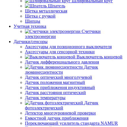
Шлифовальный круг
Шпатель
Щетка металлическая
Щетка с ручкой
Щипцы
Учетная техника
Счетчики
электроэнергии
Датчики/сенсоры
Аксессуары для позиционного выключателя
Аксессуары для сенсорной техники
Выключатель концевой
Датчик дифференциального давления
Датчик
люминесцентности
Датчик оптический многолучевой
Датчик положения магнитный
Датчик приближения индуктивный
Датчик расстояния оптический
Датчик температуры
Датчик
фотоэлектрический
Детектор многоуровневой проверки
Емкостной датчик приближения
Переключающий усилитель стандарта NAMUR