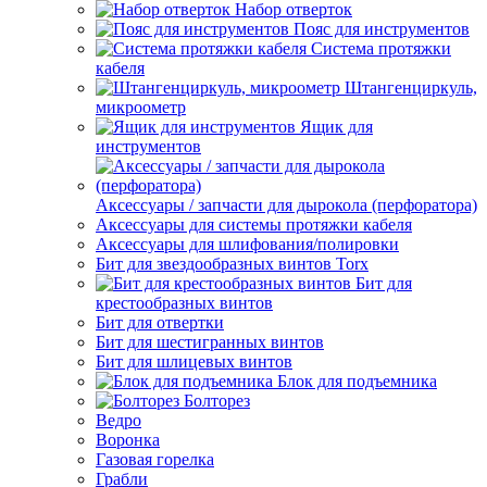
Набор отверток
Пояс для инструментов
Система протяжки
кабеля
Штангенциркуль,
микроометр
Ящик для
инструментов
Аксессуары / запчасти для дырокола (перфоратора)
Аксессуары для системы протяжки кабеля
Аксессуары для шлифования/полировки
Бит для звездообразных винтов Torx
Бит для
крестообразных винтов
Бит для отвертки
Бит для шестигранных винтов
Бит для шлицевых винтов
Блок для подъемника
Болторез
Ведро
Воронка
Газовая горелка
Грабли