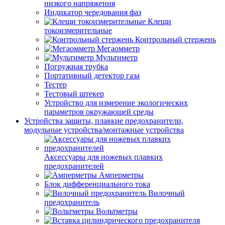
низкого напряжения
Индикатор чередования фаз
Клещи
токоизмерительные
Контрольный стержень
Мегаомметр
Мультиметр
Погружная трубка
Портативный детектор газа
Тестер
Тестовый штекер
Устройство для измерение экологических
параметров окружающей среды
Устройства защиты, плавкие предохранители,
модульные устройства/монтажные устройства
Аксессуары для ножевых плавких
предохранителей
Амперметры
Блок дифференциального тока
Вилочный
предохранитель
Вольтметры