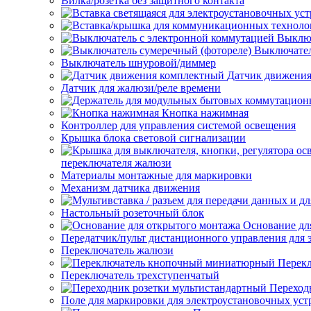
Вилка/розетка без защитного контакта
Выключ
Выключател
Выключатель шнуровой/диммер
Датчик движени
Датчик для жалюзи/реле времени
Кнопка нажимная
Контроллер для управления системой освещения
Крышка блока световой сигнализации
переключателя жалюзи
Материалы монтажные для маркировки
Механизм датчика движения
Настольный розеточный блок
Основание дл
Передатчик/пульт дистанционного управления для 
Переключатель жалюзи
Перек
Переключатель трехступенчатый
Переход
Поле для маркировки для электроустановочных уст