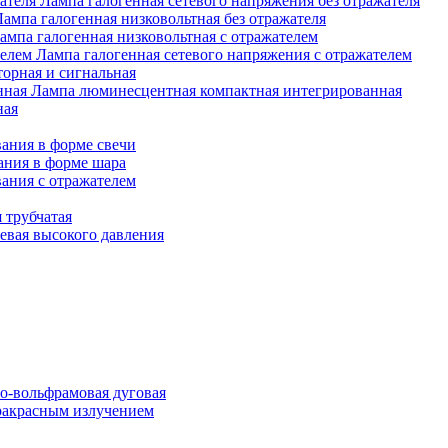
Лампа галогенная сетевого напряжения без отражателя
Лампа галогенная низковольтная без отражателя
ампа галогенная низковольтная с отражателем
Лампа галогенная сетевого напряжения с отражателем
орная и сигнальная
Лампа люминесцентная компактная интегрированная
ная
ания в форме свечи
ания в форме шара
ания с отражателем
 трубчатая
евая высокого давления
о-вольфрамовая дуговая
ракрасным излучением