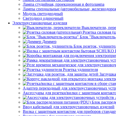
Лампа студийная, проекционная и фотолампа
Лампы специальные (автомобильные, железнодорож
Модуль светодиодный
Светодиод одиночный
Электроустановочные изделия
Выключатели, пер
Розетка силовая (
Блок "Выключатель-
Диммер
Блок розеток, удлините
Розетка удлинителя
Заглушка
Адаптер переходный для электроустановочных уст
Аксессуары для розетки/вилки с защитным контак
Блок распред
Ввод кабельный для электроустановочных изделий
Вилка с защитным контактом для приборов станд