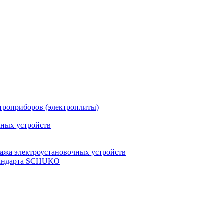
троприборов (электроплиты)
чных устройств
ажа электроустановочных устройств
стандарта SCHUKO