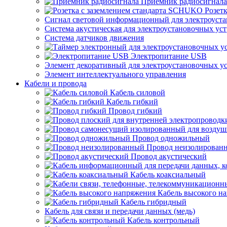
Приемник радиосигнала
Розет
Сигнал световой информационный для электроуста
Система акустическая для электроустановочных ус
Система датчиков движения
Электропитание USB
Элемент декоративный для электроустановочных у
Элемент интеллектуального управления
Кабели и провода
Кабель силовой
Кабель гибкий
Провод гибкий
Провод одножильный
Провод неизолирован
Провод акустический
Кабель коаксиальный
Кабель высокого н
Кабель гибридный
Кабель для связи и передачи данных (медь)
Кабель контрольный