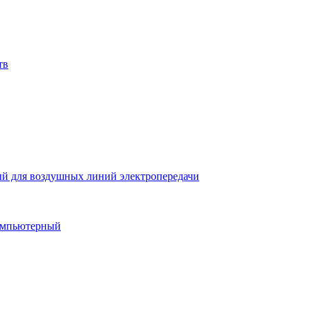
тв
й для воздушных линий электропередачи
компьютерный