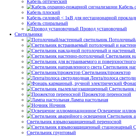
Кабель оптический
Кабель 
Кабель плоский
Кабель силовой < 1кВ для нестационарной проклад
Кабель спиральный
Провод установочный
Светильники
Потолочный/
Светильник н
Светильник нап
Светильник/прожектор
Лента/полоса светод
Фонар
Светильник
Прожектор переносной
Лампа настольная
Ночник
Освещение иллю
Светильник а
Светильник взрывозащищенный переносной
С
Светильник грунтовый