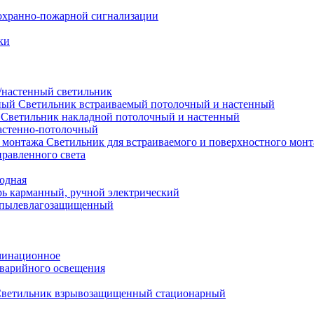
охранно-пожарной сигнализации
ки
настенный светильник
Светильник встраиваемый потолочный и настенный
Светильник накладной потолочный и настенный
астенно-потолочный
Светильник для встраиваемого и поверхностного мон
равленного света
иодная
ь карманный, ручной электрический
 пылевлагозащищенный
минационное
варийного освещения
ветильник взрывозащищенный стационарный