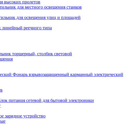
ля высоких пролетов
тильник для местного освещения станков
тильник для освещения улиц и площадей
 линейный реечного типа
льник торшерный, столбик световой
ещения
Фонарь взрывозащищенный карманный электрический
тв
Блок питания сетевой для бытовой электроники
т
е зарядное устройство
ные