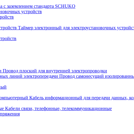
ка с заземлением стандарта SCHUKO
новочных устройств
тройств
Таймер электронный для электроустановочных устройс
стройств
Провод плоский для внутренней электропроводки
Провод самонесущий изолированны
ный
Кабель информационный для передачи данных, 
Кабели связи, телефонные, телекоммуникационные
апряжения