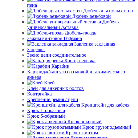
пена
Дюбель для полых стен
Дюбель резьбовой
Дюбель
универсальный /вставка
Дюбель-гвоздь
Зажим винтовой Гофмана
Заклепка закладная
Защелка
Звено цепи соединительное
Канат, веревка
Карабин
Картридж/капсула со смолой для химического
анкера
Клей
Клей для анкерных болтов
Контргайка
Крепление ремня / цепи
Кронштейн для кабеля
Крюк L-образный
Крюк S-образный
Крюк анкерный
Крюк грузоподъемный
Крюк с винтом