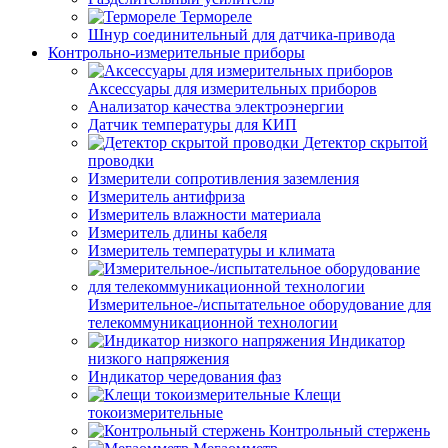
Термореле
Шнур соединительный для датчика-привода
Контрольно-измерительные приборы
Аксессуары для измерительных приборов
Анализатор качества электроэнергии
Датчик температуры для КИП
Детектор скрытой
проводки
Измерители сопротивления заземления
Измеритель антифриза
Измеритель влажности материала
Измеритель длины кабеля
Измеритель температуры и климата
Измерительное-/испытательное оборудование для
телекоммуникационной технологии
Индикатор
низкого напряжения
Индикатор чередования фаз
Клещи
токоизмерительные
Контрольный стержень