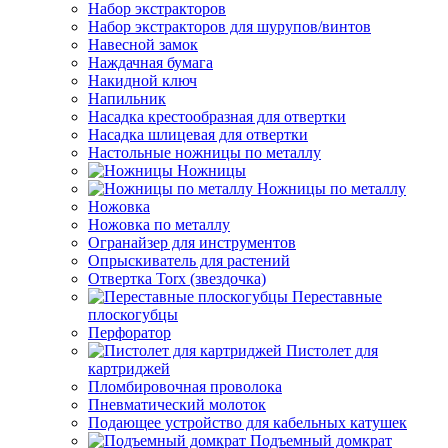
Набор экстракторов
Набор экстракторов для шурупов/винтов
Навесной замок
Наждачная бумага
Накидной ключ
Напильник
Насадка крестообразная для отвертки
Насадка шлицевая для отвертки
Настольные ножницы по металлу
Ножницы
Ножницы по металлу
Ножовка
Ножовка по металлу
Огранайзер для инструментов
Опрыскиватель для растений
Отвертка Torx (звездочка)
Переставные
плоскогубцы
Перфоратор
Пистолет для
картриджей
Пломбировочная проволока
Пневматический молоток
Подающее устройство для кабельных катушек
Подъемный домкрат