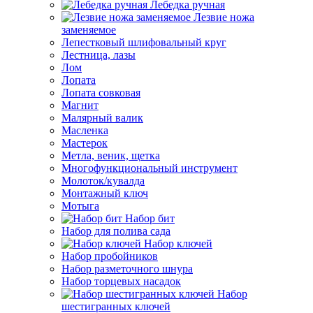
Лебедка ручная
Лезвие ножа
заменяемое
Лепестковый шлифовальный круг
Лестница, лазы
Лом
Лопата
Лопата совковая
Магнит
Малярный валик
Масленка
Мастерок
Метла, веник, щетка
Многофункциональный инструмент
Молоток/кувалда
Монтажный ключ
Мотыга
Набор бит
Набор для полива сада
Набор ключей
Набор пробойников
Набор разметочного шнура
Набор торцевых насадок
Набор
шестигранных ключей