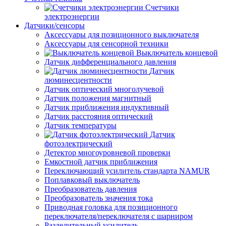
Счетчики
электроэнергии
Датчики/сенсоры
Аксессуары для позиционного выключателя
Аксессуары для сенсорной техники
Выключатель концевой
Датчик дифференциального давления
Датчик
люминесцентности
Датчик оптический многолучевой
Датчик положения магнитный
Датчик приближения индуктивный
Датчик расстояния оптический
Датчик температуры
Датчик
фотоэлектрический
Детектор многоуровневой проверки
Емкостной датчик приближения
Переключающий усилитель стандарта NAMUR
Поплавковый выключатель
Преобразователь давления
Преобразователь значения тока
Приводная головка для позиционного
переключателя/переключателя с шарниром
Разделительный усилитель