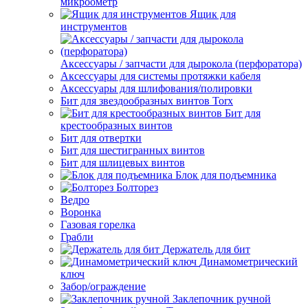
микроометр
Ящик для
инструментов
Аксессуары / запчасти для дырокола (перфоратора)
Аксессуары для системы протяжки кабеля
Аксессуары для шлифования/полировки
Бит для звездообразных винтов Torx
Бит для
крестообразных винтов
Бит для отвертки
Бит для шестигранных винтов
Бит для шлицевых винтов
Блок для подъемника
Болторез
Ведро
Воронка
Газовая горелка
Грабли
Держатель для бит
Динамометрический
ключ
Забор/ограждение
Заклепочник ручной