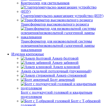
Контроллер для светильников
Стартер/импульсно-зажигающее устройство (ИЗУ)
Трансформатор высоковольтного розжига
Трансформатор для низковольтной системы
освещения/низковольтной галогенной лампы
накаливания
Изделия крепежные
Анкер болтовой
Анкер забивной
Анкер клиновой
Анкер складной потолочный (пружинный)
Анкер стержневой
Болт анкерный
Болт с полукруглой головкой и квадратным
подголовком
Болт с Т-образной
головкой