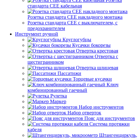
Розетка
стандарта СЕЕ кабельная
Розетка стандарта СЕЕ накладного монтажа
Розетка стандарта СЕЕ с выключателем, с
предохранителем
Инструмент ручной
Круглогубцы
Кусачки бокорезы
Отвертка крестовая
Отвертка с
шестигранником
Отвертка шлицевая
Пассатижи
Торцевые кусачки
Ключ
комбинированный гаечный
Рулетка
Маркер
Набор инструментов
Набор отверток
Пояс для инструментов
Система протяжки
кабеля
Штангенциркуль,