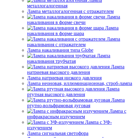
Лампа
металлогалогенная
Лампа металлогалогенная с отражателем
Лампа
накаливания в форме свечи
Лампа
накаливания в форме шара
Лампа
накаливания с отражателем
Лампа накаливания типа Globe
Лампа
накаливания трубчатая
Лампа
натриевая высокого давления
Лампа натриевая низкого давления
Лампа неоновая, иллюминационная, строб-лампа
Лампа
ртутная высокого давления
Лампа
ртутно-вольфрамовая дуговая
Лампа с
инфракрасным излучением
Лампа с УФ-
излучением
Лампа сигнальная светофора