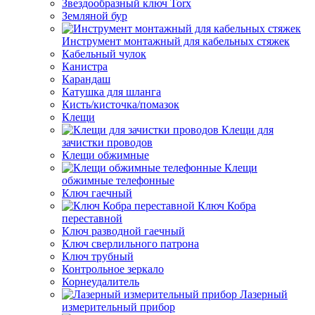
Звездообразный ключ Torx
Земляной бур
Инструмент монтажный для кабельных стяжек
Кабельный чулок
Канистра
Карандаш
Катушка для шланга
Кисть/кисточка/помазок
Клещи
Клещи для
зачистки проводов
Клещи обжимные
Клещи
обжимные телефонные
Ключ гаечный
Ключ Кобра
переставной
Ключ разводной гаечный
Ключ сверлильного патрона
Ключ трубный
Контрольное зеркало
Корнеудалитель
Лазерный
измерительный прибор