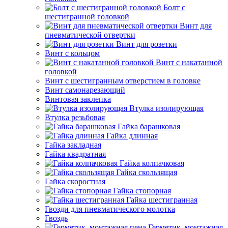
Болт с
шестигранной головкой
Винт для
пневматической отвертки
Винт для розетки
Винт с кольцом
Винт с накатанной
головкой
Винт с шестигранным отверстием в головке
Винт самонарезающий
Винтовая заклепка
Втулка изолирующая
Втулка резьбовая
Гайка барашковая
Гайка длинная
Гайка закладная
Гайка квадратная
Гайка колпачковая
Гайка скользящая
Гайка скоростная
Гайка стопорная
Гайка шестигранная
Гвозди для пневматического молотка
Гвоздь
Герметик, монтажная