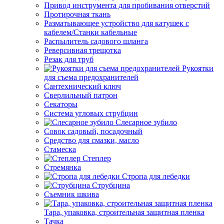
Привод инструмента для пробивания отверстий
Протирочная ткань
Разматывающее устройство для катушек с
кабелем/Станки кабельные
Распылитель садового шланга
Реверсивная трещотка
Резак для труб
Рукоятки
для съема предохранителей
Сантехнический ключ
Сверлильный патрон
Секаторы
Система угловых струбцин
Слесарное зубило
Совок садовый, посадочный
Средство для смазки, масло
Стамеска
Степлер
Стремянка
Стропа для лебедки
Струбцина
Съемник шкива
Тара, упаковка, строительная защитная пленка
Тачка