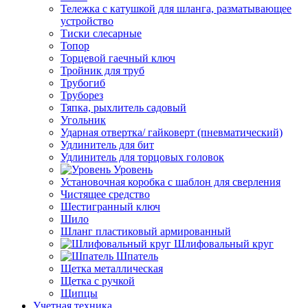
Тележка с катушкой для шланга, разматывающее
устройство
Тиски слесарные
Топор
Торцевой гаечный ключ
Тройник для труб
Трубогиб
Труборез
Тяпка, рыхлитель садовый
Угольник
Ударная отвертка/ гайковерт (пневматический)
Удлинитель для бит
Удлинитель для торцовых головок
Уровень
Установочная коробка с шаблон для сверления
Чистящее средство
Шестигранный ключ
Шило
Шланг пластиковый армированный
Шлифовальный круг
Шпатель
Щетка металлическая
Щетка с ручкой
Щипцы
Учетная техника