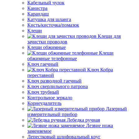
Кабельный чулок
Канистра
Карандаш
Катушка для шланга
Кисть/кисточка/помазок
Клещи
Клещи для
зачистки проводов
Клещи обжимные
Клещи
обжимные телефонные
Ключ гаечный
Ключ Кобра
переставной
Ключ разводной гаечный
Ключ сверлильного патрона
Ключ трубный
Контрольное зеркало
Корнеудалитель
Лазерный
измерительный прибор
Лебедка ручная
Лезвие ножа
заменяемое
Лепестковый шлифовальный круг