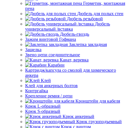
Герметик, монтажная
пена
Дюбель для полых стен
Дюбель резьбовой
Дюбель
универсальный /вставка
Дюбель-гвоздь
Зажим винтовой Гофмана
Заклепка закладная
Защелка
Звено цепи соединительное
Канат, веревка
Карабин
Картридж/капсула со смолой для химического
анкера
Клей
Клей для анкерных болтов
Контргайка
Крепление ремня / цепи
Кронштейн для кабеля
Крюк L-образный
Крюк S-образный
Крюк анкерный
Крюк грузоподъемный
Крюк с винтом