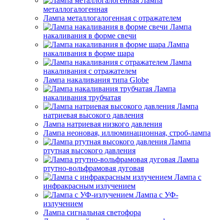
Лампа
металлогалогенная
Лампа металлогалогенная с отражателем
Лампа
накаливания в форме свечи
Лампа
накаливания в форме шара
Лампа
накаливания с отражателем
Лампа накаливания типа Globe
Лампа
накаливания трубчатая
Лампа
натриевая высокого давления
Лампа натриевая низкого давления
Лампа неоновая, иллюминационная, строб-лампа
Лампа
ртутная высокого давления
Лампа
ртутно-вольфрамовая дуговая
Лампа с
инфракрасным излучением
Лампа с УФ-
излучением
Лампа сигнальная светофора