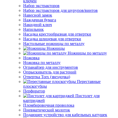
ключей
Набор экстракторов
Набор экстракторов для шурупов/винтов
Навесной замок
Наждачная бумага
Накидной ключ
Напильник
Насадка крестообразная для отвертки
Насадка шлицевая для отвертки
Настольные ножницы по металлу
Ножницы
Ножницы по металлу
Ножовка
Ножовка по металлу
Огранайзер для инструментов
Опрыскиватель для растений
Отвертка Torx (звездочка)
Переставные
плоскогубцы
Перфоратор
Пистолет для
картриджей
Пломбировочная проволока
Пневматический молоток
Подающее устройство для кабельных катушек