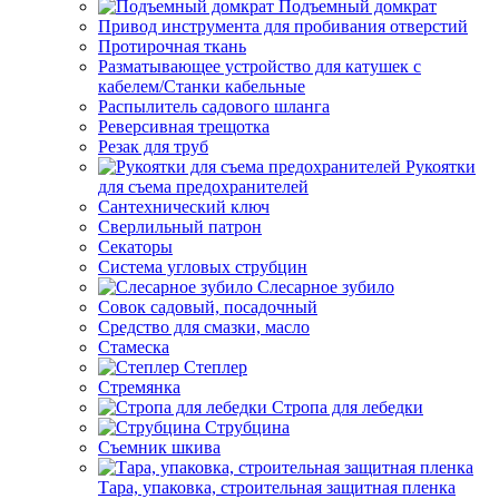
Подъемный домкрат
Привод инструмента для пробивания отверстий
Протирочная ткань
Разматывающее устройство для катушек с
кабелем/Станки кабельные
Распылитель садового шланга
Реверсивная трещотка
Резак для труб
Рукоятки
для съема предохранителей
Сантехнический ключ
Сверлильный патрон
Секаторы
Система угловых струбцин
Слесарное зубило
Совок садовый, посадочный
Средство для смазки, масло
Стамеска
Степлер
Стремянка
Стропа для лебедки
Струбцина
Съемник шкива
Тара, упаковка, строительная защитная пленка