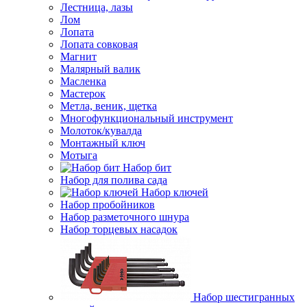
Лестница, лазы
Лом
Лопата
Лопата совковая
Магнит
Малярный валик
Масленка
Мастерок
Метла, веник, щетка
Многофункциональный инструмент
Молоток/кувалда
Монтажный ключ
Мотыга
Набор бит
Набор для полива сада
Набор ключей
Набор пробойников
Набор разметочного шнура
Набор торцевых насадок
Набор шестигранных