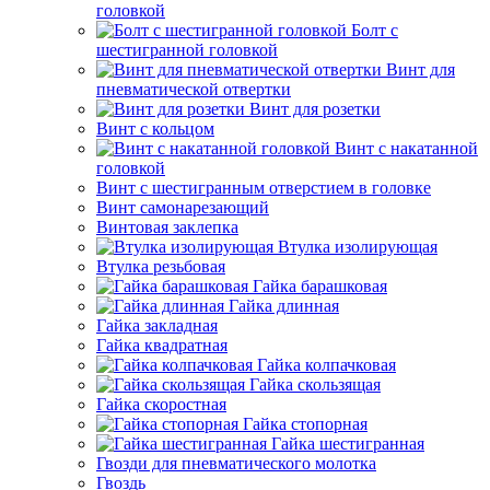
головкой
Болт с
шестигранной головкой
Винт для
пневматической отвертки
Винт для розетки
Винт с кольцом
Винт с накатанной
головкой
Винт с шестигранным отверстием в головке
Винт самонарезающий
Винтовая заклепка
Втулка изолирующая
Втулка резьбовая
Гайка барашковая
Гайка длинная
Гайка закладная
Гайка квадратная
Гайка колпачковая
Гайка скользящая
Гайка скоростная
Гайка стопорная
Гайка шестигранная
Гвозди для пневматического молотка
Гвоздь