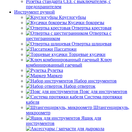
Розетка стандарта СЕЕ с выключателем, с
предохранителем
Инструмент ручной
Круглогубцы
Кусачки бокорезы
Отвертка крестовая
Отвертка с
шестигранником
Отвертка шлицевая
Пассатижи
Торцевые кусачки
Ключ
комбинированный гаечный
Рулетка
Маркер
Набор инструментов
Набор отверток
Пояс для инструментов
Система протяжки
кабеля
Штангенциркуль,
микроометр
Ящик для
инструментов