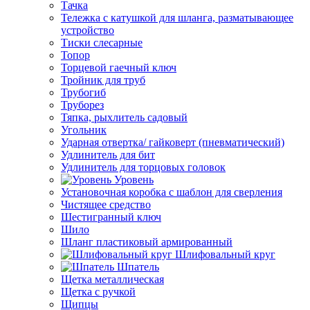
Тачка
Тележка с катушкой для шланга, разматывающее
устройство
Тиски слесарные
Топор
Торцевой гаечный ключ
Тройник для труб
Трубогиб
Труборез
Тяпка, рыхлитель садовый
Угольник
Ударная отвертка/ гайковерт (пневматический)
Удлинитель для бит
Удлинитель для торцовых головок
Уровень
Установочная коробка с шаблон для сверления
Чистящее средство
Шестигранный ключ
Шило
Шланг пластиковый армированный
Шлифовальный круг
Шпатель
Щетка металлическая
Щетка с ручкой
Щипцы