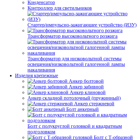
Конденсатор
Контроллер для светильников
Стартер/импульсно-зажигающее устройство (ИЗУ)
Трансформатор высоковольтного розжига
Трансформатор для низковольтной системы
освещения/низковольтной галогенной лампы
накаливания
Изделия крепежные
Анкер болтовой
Анкер забивной
Анкер клиновой
Анкер складной потолочный (пружинный)
Анкер стержневой
Болт анкерный
Болт с полукруглой головкой и квадратным
подголовком
Болт с Т-образной