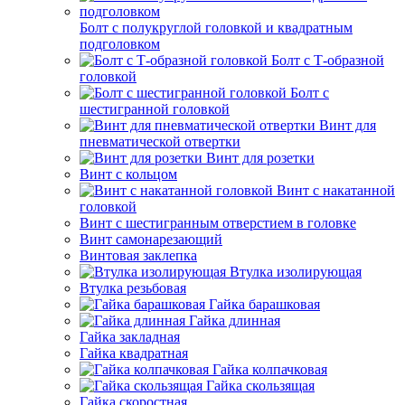
Болт с полукруглой головкой и квадратным
подголовком
Болт с Т-образной
головкой
Болт с
шестигранной головкой
Винт для
пневматической отвертки
Винт для розетки
Винт с кольцом
Винт с накатанной
головкой
Винт с шестигранным отверстием в головке
Винт самонарезающий
Винтовая заклепка
Втулка изолирующая
Втулка резьбовая
Гайка барашковая
Гайка длинная
Гайка закладная
Гайка квадратная
Гайка колпачковая
Гайка скользящая
Гайка скоростная