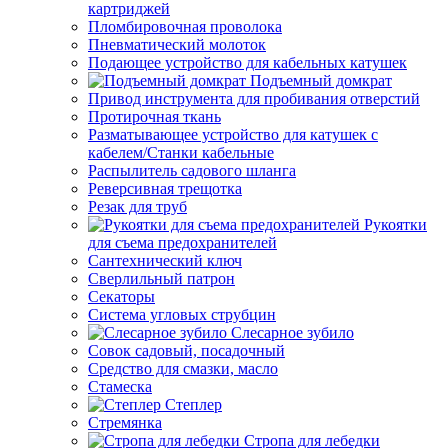
картриджей
Пломбировочная проволока
Пневматический молоток
Подающее устройство для кабельных катушек
Подъемный домкрат
Привод инструмента для пробивания отверстий
Протирочная ткань
Разматывающее устройство для катушек с
кабелем/Станки кабельные
Распылитель садового шланга
Реверсивная трещотка
Резак для труб
Рукоятки
для съема предохранителей
Сантехнический ключ
Сверлильный патрон
Секаторы
Система угловых струбцин
Слесарное зубило
Совок садовый, посадочный
Средство для смазки, масло
Стамеска
Степлер
Стремянка
Стропа для лебедки