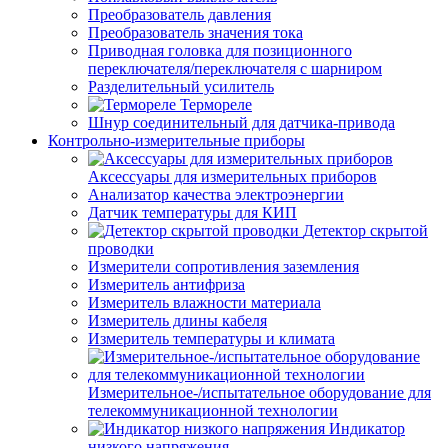
Преобразователь давления
Преобразователь значения тока
Приводная головка для позиционного
переключателя/переключателя с шарниром
Разделительный усилитель
Термореле
Шнур соединительный для датчика-привода
Контрольно-измерительные приборы
Аксессуары для измерительных приборов
Анализатор качества электроэнергии
Датчик температуры для КИП
Детектор скрытой
проводки
Измерители сопротивления заземления
Измеритель антифриза
Измеритель влажности материала
Измеритель длины кабеля
Измеритель температуры и климата
Измерительное-/испытательное оборудование для
телекоммуникационной технологии
Индикатор
низкого напряжения