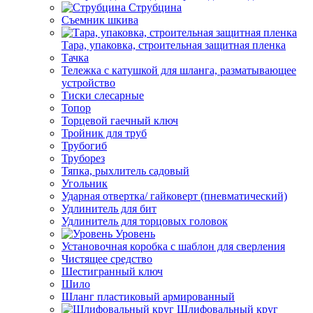
Струбцина
Съемник шкива
Тара, упаковка, строительная защитная пленка
Тачка
Тележка с катушкой для шланга, разматывающее
устройство
Тиски слесарные
Топор
Торцевой гаечный ключ
Тройник для труб
Трубогиб
Труборез
Тяпка, рыхлитель садовый
Угольник
Ударная отвертка/ гайковерт (пневматический)
Удлинитель для бит
Удлинитель для торцовых головок
Уровень
Установочная коробка с шаблон для сверления
Чистящее средство
Шестигранный ключ
Шило
Шланг пластиковый армированный
Шлифовальный круг