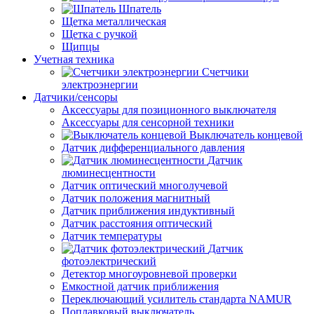
Шпатель
Щетка металлическая
Щетка с ручкой
Щипцы
Учетная техника
Счетчики
электроэнергии
Датчики/сенсоры
Аксессуары для позиционного выключателя
Аксессуары для сенсорной техники
Выключатель концевой
Датчик дифференциального давления
Датчик
люминесцентности
Датчик оптический многолучевой
Датчик положения магнитный
Датчик приближения индуктивный
Датчик расстояния оптический
Датчик температуры
Датчик
фотоэлектрический
Детектор многоуровневой проверки
Емкостной датчик приближения
Переключающий усилитель стандарта NAMUR
Поплавковый выключатель