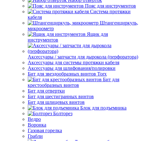
Набор отверток
Пояс для инструментов
Система протяжки
кабеля
Штангенциркуль,
микроометр
Ящик для
инструментов
Аксессуары / запчасти для дырокола (перфоратора)
Аксессуары для системы протяжки кабеля
Аксессуары для шлифования/полировки
Бит для звездообразных винтов Torx
Бит для
крестообразных винтов
Бит для отвертки
Бит для шестигранных винтов
Бит для шлицевых винтов
Блок для подъемника
Болторез
Ведро
Воронка
Газовая горелка
Грабли