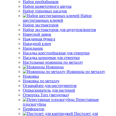
Набор пробойников
Набор разметочного шнура
Набор торцевых насадок
Набор
шестигранных ключей
Набор экстракторов
Набор экстракторов для шурупов/винтов
Навесной замок
Наждачная бумага
Накидной ключ
Напильник
Насадка крестообразная для отвертки
Насадка шлицевая для отвертки
Настольные ножницы по металлу
Ножницы
Ножницы по металлу
Ножовка
Ножовка по металлу
Огранайзер для инструментов
Опрыскиватель для растений
Отвертка Torx (звездочка)
Переставные
плоскогубцы
Перфоратор
Пистолет для