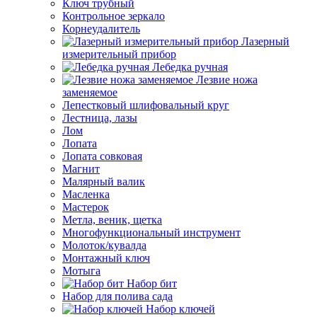
Ключ трубный
Контрольное зеркало
Корнеудалитель
Лазерный
измерительный прибор
Лебедка ручная
Лезвие ножа
заменяемое
Лепестковый шлифовальный круг
Лестница, лазы
Лом
Лопата
Лопата совковая
Магнит
Малярный валик
Масленка
Мастерок
Метла, веник, щетка
Многофункциональный инструмент
Молоток/кувалда
Монтажный ключ
Мотыга
Набор бит
Набор для полива сада
Набор ключей