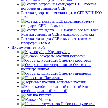
Розетка
встроенная стандарта CEE
Розетка декоративная стандартов CEE/SCHUKO
IP44
Розетка
стандарта СЕЕ кабельная
Розетка стандарта СЕЕ накладного монтажа
Розетка стандарта СЕЕ с выключателем, с
предохранителем
Инструмент ручной
Круглогубцы
Кусачки бокорезы
Отвертка крестовая
Отвертка с
шестигранником
Отвертка шлицевая
Пассатижи
Торцевые кусачки
Ключ
комбинированный гаечный
Рулетка
Маркер
Набор инструментов