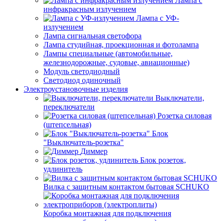
Лампа с
инфракрасным излучением
Лампа с УФ-
излучением
Лампа сигнальная светофора
Лампа студийная, проекционная и фотолампа
Лампы специальные (автомобильные,
железнодорожные, судовые, авиационные)
Модуль светодиодный
Светодиод одиночный
Электроустановочные изделия
Выключатели,
переключатели
Розетка силовая
(штепсельная)
Блок
"Выключатель-розетка"
Диммер
Блок розеток,
удлинитель
Вилка с защитным контактом бытовая SCHUKO
Коробка монтажная для подключения