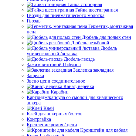
Гайка стопорная
Гайка шестигранная
Гвозди для пневматического молотка
Гвоздь
Герметик, монтажная
пена
Дюбель для полых стен
Дюбель резьбовой
Дюбель
универсальный /вставка
Дюбель-гвоздь
Зажим винтовой Гофмана
Заклепка закладная
Защелка
Звено цепи соединительное
Канат, веревка
Карабин
Картридж/капсула со смолой для химического
анкера
Клей
Клей для анкерных болтов
Контргайка
Крепление ремня / цепи
Кронштейн для кабеля
Крюк L-образный