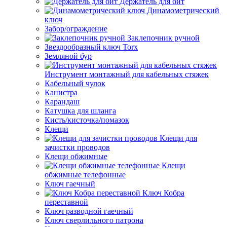
Держатель для бит
Динамометрический
ключ
Забор/ограждение
Заклепочник ручной
Звездообразный ключ Torx
Земляной бур
Инструмент монтажный для кабельных стяжек
Кабельный чулок
Канистра
Карандаш
Катушка для шланга
Кисть/кисточка/помазок
Клещи
Клещи для
зачистки проводов
Клещи обжимные
Клещи
обжимные телефонные
Ключ гаечный
Ключ Кобра
переставной
Ключ разводной гаечный
Ключ сверлильного патрона