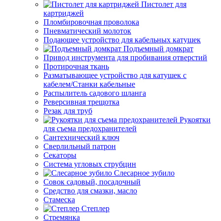
Пистолет для
картриджей
Пломбировочная проволока
Пневматический молоток
Подающее устройство для кабельных катушек
Подъемный домкрат
Привод инструмента для пробивания отверстий
Протирочная ткань
Разматывающее устройство для катушек с
кабелем/Станки кабельные
Распылитель садового шланга
Реверсивная трещотка
Резак для труб
Рукоятки
для съема предохранителей
Сантехнический ключ
Сверлильный патрон
Секаторы
Система угловых струбцин
Слесарное зубило
Совок садовый, посадочный
Средство для смазки, масло
Стамеска
Степлер
Стремянка