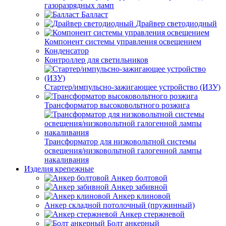
газоразрядных ламп
Балласт
Драйвер светодиодный
Компонент системы управления освещением
Конденсатор
Контроллер для светильников
Стартер/импульсно-зажигающее устройство (ИЗУ)
Трансформатор высоковольтного розжига
Трансформатор для низковольтной системы
освещения/низковольтной галогенной лампы
накаливания
Изделия крепежные
Анкер болтовой
Анкер забивной
Анкер клиновой
Анкер складной потолочный (пружинный)
Анкер стержневой
Болт анкерный