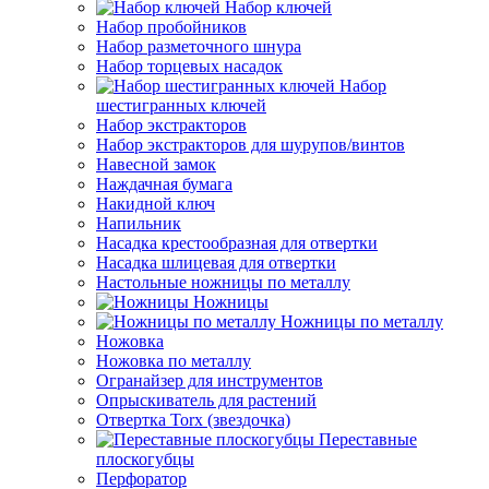
Набор ключей
Набор пробойников
Набор разметочного шнура
Набор торцевых насадок
Набор
шестигранных ключей
Набор экстракторов
Набор экстракторов для шурупов/винтов
Навесной замок
Наждачная бумага
Накидной ключ
Напильник
Насадка крестообразная для отвертки
Насадка шлицевая для отвертки
Настольные ножницы по металлу
Ножницы
Ножницы по металлу
Ножовка
Ножовка по металлу
Огранайзер для инструментов
Опрыскиватель для растений
Отвертка Torx (звездочка)
Переставные
плоскогубцы
Перфоратор