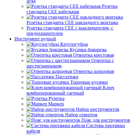
IP44
Розетка
стандарта СЕЕ кабельная
Розетка стандарта СЕЕ накладного монтажа
Розетка стандарта СЕЕ с выключателем, с
предохранителем
Инструмент ручной
Круглогубцы
Кусачки бокорезы
Отвертка крестовая
Отвертка с
шестигранником
Отвертка шлицевая
Пассатижи
Торцевые кусачки
Ключ
комбинированный гаечный
Рулетка
Маркер
Набор инструментов
Набор отверток
Пояс для инструментов
Система протяжки
кабеля