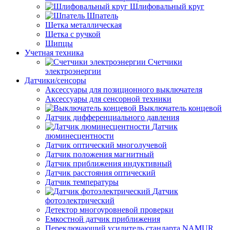
Шлифовальный круг
Шпатель
Щетка металлическая
Щетка с ручкой
Щипцы
Учетная техника
Счетчики
электроэнергии
Датчики/сенсоры
Аксессуары для позиционного выключателя
Аксессуары для сенсорной техники
Выключатель концевой
Датчик дифференциального давления
Датчик
люминесцентности
Датчик оптический многолучевой
Датчик положения магнитный
Датчик приближения индуктивный
Датчик расстояния оптический
Датчик температуры
Датчик
фотоэлектрический
Детектор многоуровневой проверки
Емкостной датчик приближения
Переключающий усилитель стандарта NAMUR