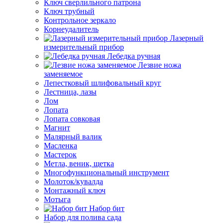
Ключ сверлильного патрона
Ключ трубный
Контрольное зеркало
Корнеудалитель
Лазерный
измерительный прибор
Лебедка ручная
Лезвие ножа
заменяемое
Лепестковый шлифовальный круг
Лестница, лазы
Лом
Лопата
Лопата совковая
Магнит
Малярный валик
Масленка
Мастерок
Метла, веник, щетка
Многофункциональный инструмент
Молоток/кувалда
Монтажный ключ
Мотыга
Набор бит
Набор для полива сада