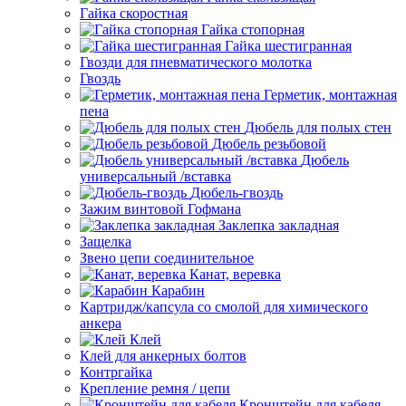
Гайка скоростная
Гайка стопорная
Гайка шестигранная
Гвозди для пневматического молотка
Гвоздь
Герметик, монтажная
пена
Дюбель для полых стен
Дюбель резьбовой
Дюбель
универсальный /вставка
Дюбель-гвоздь
Зажим винтовой Гофмана
Заклепка закладная
Защелка
Звено цепи соединительное
Канат, веревка
Карабин
Картридж/капсула со смолой для химического
анкера
Клей
Клей для анкерных болтов
Контргайка
Крепление ремня / цепи
Кронштейн для кабеля