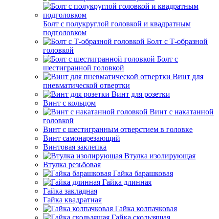
Болт с полукруглой головкой и квадратным
подголовком
Болт с Т-образной
головкой
Болт с
шестигранной головкой
Винт для
пневматической отвертки
Винт для розетки
Винт с кольцом
Винт с накатанной
головкой
Винт с шестигранным отверстием в головке
Винт самонарезающий
Винтовая заклепка
Втулка изолирующая
Втулка резьбовая
Гайка барашковая
Гайка длинная
Гайка закладная
Гайка квадратная
Гайка колпачковая
Гайка скользящая