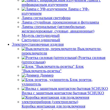
Лампа с
инфракрасным излучением
Лампа с УФ-
излучением
Лампа сигнальная светофора
Лампа студийная, проекционная и фотолампа
Лампы специальные (автомобильные,
железнодорожные, судовые, авиационные)
Модуль светодиодный
Светодиод одиночный
Электроустановочные изделия
Выключатели,
переключатели
Розетка силовая
(штепсельная)
Блок
"Выключатель-розетка"
Диммер
Блок розеток,
удлинитель
Вилка с защитным контактом бытовая SCHUKO
Коробка монтажная для подключения