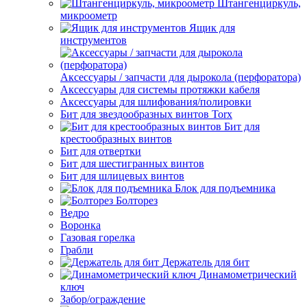
Штангенциркуль,
микроометр
Ящик для
инструментов
Аксессуары / запчасти для дырокола (перфоратора)
Аксессуары для системы протяжки кабеля
Аксессуары для шлифования/полировки
Бит для звездообразных винтов Torx
Бит для
крестообразных винтов
Бит для отвертки
Бит для шестигранных винтов
Бит для шлицевых винтов
Блок для подъемника
Болторез
Ведро
Воронка
Газовая горелка
Грабли
Держатель для бит
Динамометрический
ключ
Забор/ограждение