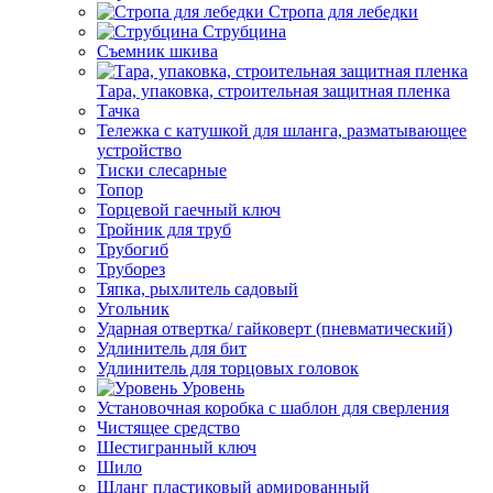
Стропа для лебедки
Струбцина
Съемник шкива
Тара, упаковка, строительная защитная пленка
Тачка
Тележка с катушкой для шланга, разматывающее
устройство
Тиски слесарные
Топор
Торцевой гаечный ключ
Тройник для труб
Трубогиб
Труборез
Тяпка, рыхлитель садовый
Угольник
Ударная отвертка/ гайковерт (пневматический)
Удлинитель для бит
Удлинитель для торцовых головок
Уровень
Установочная коробка с шаблон для сверления
Чистящее средство
Шестигранный ключ
Шило
Шланг пластиковый армированный