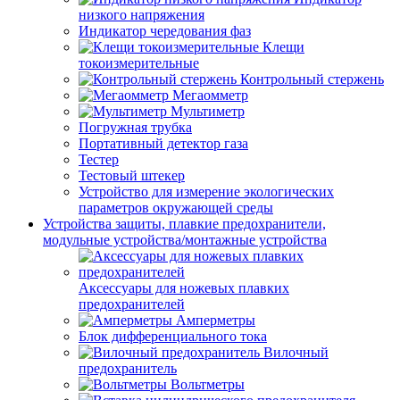
низкого напряжения
Индикатор чередования фаз
Клещи
токоизмерительные
Контрольный стержень
Мегаомметр
Мультиметр
Погружная трубка
Портативный детектор газа
Тестер
Тестовый штекер
Устройство для измерение экологических
параметров окружающей среды
Устройства защиты, плавкие предохранители,
модульные устройства/монтажные устройства
Аксессуары для ножевых плавких
предохранителей
Амперметры
Блок дифференциального тока
Вилочный
предохранитель
Вольтметры