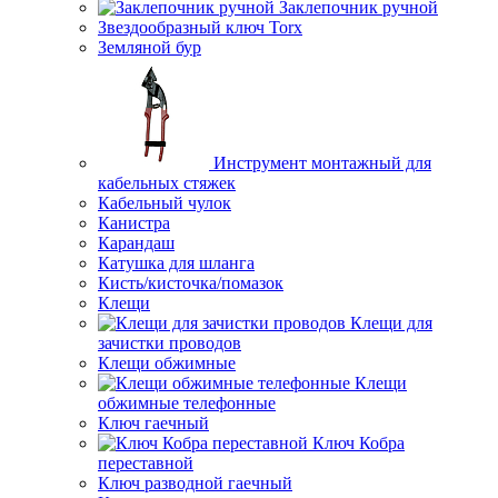
Заклепочник ручной
Звездообразный ключ Torx
Земляной бур
Инструмент монтажный для
кабельных стяжек
Кабельный чулок
Канистра
Карандаш
Катушка для шланга
Кисть/кисточка/помазок
Клещи
Клещи для
зачистки проводов
Клещи обжимные
Клещи
обжимные телефонные
Ключ гаечный
Ключ Кобра
переставной
Ключ разводной гаечный