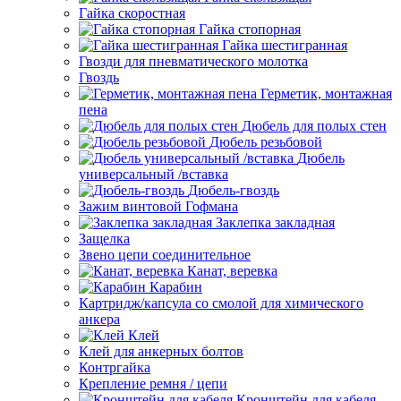
Гайка скоростная
Гайка стопорная
Гайка шестигранная
Гвозди для пневматического молотка
Гвоздь
Герметик, монтажная
пена
Дюбель для полых стен
Дюбель резьбовой
Дюбель
универсальный /вставка
Дюбель-гвоздь
Зажим винтовой Гофмана
Заклепка закладная
Защелка
Звено цепи соединительное
Канат, веревка
Карабин
Картридж/капсула со смолой для химического
анкера
Клей
Клей для анкерных болтов
Контргайка
Крепление ремня / цепи
Кронштейн для кабеля