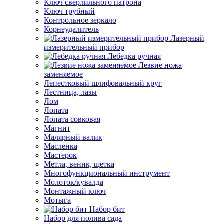
Ключ сверлильного патрона
Ключ трубный
Контрольное зеркало
Корнеудалитель
Лазерный
измерительный прибор
Лебедка ручная
Лезвие ножа
заменяемое
Лепестковый шлифовальный круг
Лестница, лазы
Лом
Лопата
Лопата совковая
Магнит
Малярный валик
Масленка
Мастерок
Метла, веник, щетка
Многофункциональный инструмент
Молоток/кувалда
Монтажный ключ
Мотыга
Набор бит
Набор для полива сада