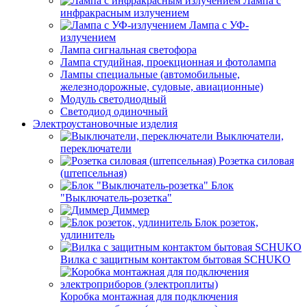
Лампа с
инфракрасным излучением
Лампа с УФ-
излучением
Лампа сигнальная светофора
Лампа студийная, проекционная и фотолампа
Лампы специальные (автомобильные,
железнодорожные, судовые, авиационные)
Модуль светодиодный
Светодиод одиночный
Электроустановочные изделия
Выключатели,
переключатели
Розетка силовая
(штепсельная)
Блок
"Выключатель-розетка"
Диммер
Блок розеток,
удлинитель
Вилка с защитным контактом бытовая SCHUKO
Коробка монтажная для подключения