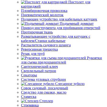
Пистолет для
картриджей
Пломбировочная проволока
Пневматический молоток
Подающее устройство для кабельных катушек
Подъемный домкрат
Привод инструмента для пробивания отверстий
Протирочная ткань
Разматывающее устройство для катушек с
кабелем/Станки кабельные
Распылитель садового шланга
Реверсивная трещотка
Резак для труб
Рукоятки
для съема предохранителей
Сантехнический ключ
Сверлильный патрон
Секаторы
Система угловых струбцин
Слесарное зубило
Совок садовый, посадочный
Средство для смазки, масло
Стамеска
Степлер
Стремянка