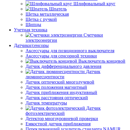
Шлифовальный круг
Шпатель
Щетка металлическая
Щетка с ручкой
Щипцы
Учетная техника
Счетчики
электроэнергии
Датчики/сенсоры
Аксессуары для позиционного выключателя
Аксессуары для сенсорной техники
Выключатель концевой
Датчик дифференциального давления
Датчик
люминесцентности
Датчик оптический многолучевой
Датчик положения магнитный
Датчик приближения индуктивный
Датчик расстояния оптический
Датчик температуры
Датчик
фотоэлектрический
Детектор многоуровневой проверки
Емкостной датчик приближения
Переключающий усилитель стандарта NAMUR