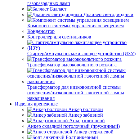
газоразрядных ламп
Балласт
Драйвер светодиодный
Компонент системы управления освещением
Конденсатор
Контроллер для светильников
Стартер/импульсно-зажигающее устройство (ИЗУ)
Трансформатор высоковольтного розжига
Трансформатор для низковольтной системы
освещения/низковольтной галогенной лампы
накаливания
Изделия крепежные
Анкер болтовой
Анкер забивной
Анкер клиновой
Анкер складной потолочный (пружинный)
Анкер стержневой
Болт анкерный