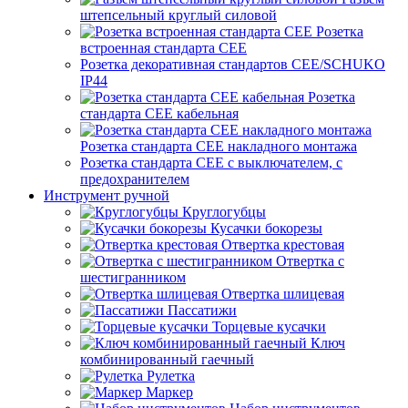
штепсельный круглый силовой
Розетка
встроенная стандарта CEE
Розетка декоративная стандартов CEE/SCHUKO
IP44
Розетка
стандарта СЕЕ кабельная
Розетка стандарта СЕЕ накладного монтажа
Розетка стандарта СЕЕ с выключателем, с
предохранителем
Инструмент ручной
Круглогубцы
Кусачки бокорезы
Отвертка крестовая
Отвертка с
шестигранником
Отвертка шлицевая
Пассатижи
Торцевые кусачки
Ключ
комбинированный гаечный
Рулетка
Маркер