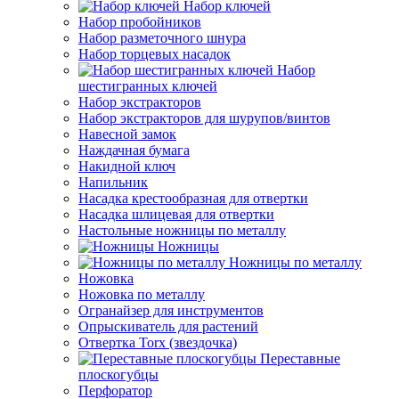
Набор ключей
Набор пробойников
Набор разметочного шнура
Набор торцевых насадок
Набор
шестигранных ключей
Набор экстракторов
Набор экстракторов для шурупов/винтов
Навесной замок
Наждачная бумага
Накидной ключ
Напильник
Насадка крестообразная для отвертки
Насадка шлицевая для отвертки
Настольные ножницы по металлу
Ножницы
Ножницы по металлу
Ножовка
Ножовка по металлу
Огранайзер для инструментов
Опрыскиватель для растений
Отвертка Torx (звездочка)
Переставные
плоскогубцы
Перфоратор