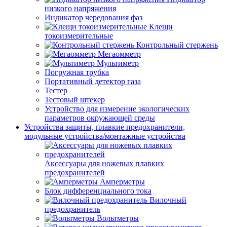
низкого напряжения
Индикатор чередования фаз
Клещи
токоизмерительные
Контрольный стержень
Мегаомметр
Мультиметр
Погружная трубка
Портативный детектор газа
Тестер
Тестовый штекер
Устройство для измерение экологических
параметров окружающей среды
Устройства защиты, плавкие предохранители,
модульные устройства/монтажные устройства
Аксессуары для ножевых плавких
предохранителей
Амперметры
Блок дифференциального тока
Вилочный
предохранитель
Вольтметры