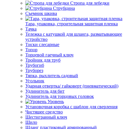
Стропа для лебедки
Струбцина
Съемник шкива
Тара, упаковка, строительная защитная пленка
Тачка
Тележка с катушкой для шланга, разматывающее
устройство
Тиски слесарные
Топор
Торцевой гаечный ключ
Тройник для труб
Трубогиб
Труборез
Тяпка, рыхлитель садовый
Угольник
Ударная отвертка/ гайковерт (пневматический)
Удлинитель для бит
Удлинитель для торцовых головок
Уровень
Установочная коробка с шаблон для сверления
Чистящее средство
Шестигранный ключ
Шило
Шланг пластиковый армированный