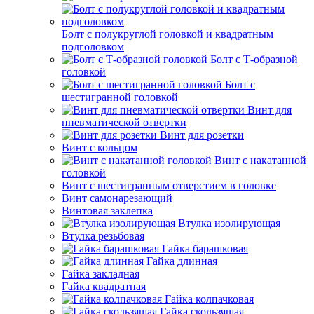
Болт с полукруглой головкой и квадратным
подголовком
Болт с Т-образной
головкой
Болт с
шестигранной головкой
Винт для
пневматической отвертки
Винт для розетки
Винт с кольцом
Винт с накатанной
головкой
Винт с шестигранным отверстием в головке
Винт самонарезающий
Винтовая заклепка
Втулка изолирующая
Втулка резьбовая
Гайка барашковая
Гайка длинная
Гайка закладная
Гайка квадратная
Гайка колпачковая
Гайка скользящая