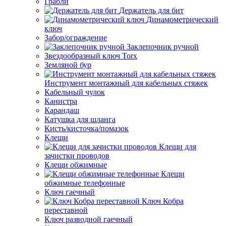
Грабли
Держатель для бит
Динамометрический
ключ
Забор/ограждение
Заклепочник ручной
Звездообразный ключ Torx
Земляной бур
Инструмент монтажный для кабельных стяжек
Кабельный чулок
Канистра
Карандаш
Катушка для шланга
Кисть/кисточка/помазок
Клещи
Клещи для
зачистки проводов
Клещи обжимные
Клещи
обжимные телефонные
Ключ гаечный
Ключ Кобра
переставной
Ключ разводной гаечный