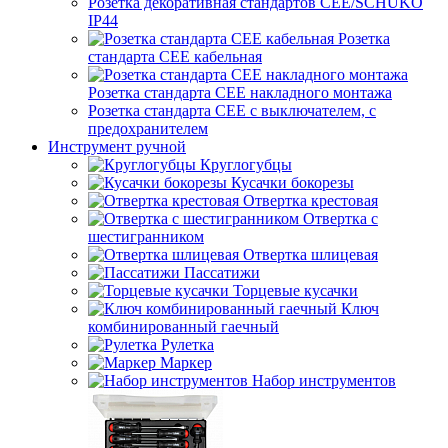
Розетка декоративная стандартов CEE/SCHUKO
IP44
Розетка
стандарта СЕЕ кабельная
Розетка стандарта СЕЕ накладного монтажа
Розетка стандарта СЕЕ с выключателем, с
предохранителем
Инструмент ручной
Круглогубцы
Кусачки бокорезы
Отвертка крестовая
Отвертка с
шестигранником
Отвертка шлицевая
Пассатижи
Торцевые кусачки
Ключ
комбинированный гаечный
Рулетка
Маркер
Набор инструментов