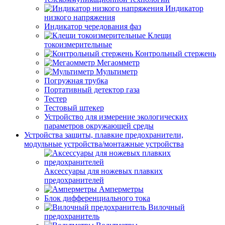
Индикатор
низкого напряжения
Индикатор чередования фаз
Клещи
токоизмерительные
Контрольный стержень
Мегаомметр
Мультиметр
Погружная трубка
Портативный детектор газа
Тестер
Тестовый штекер
Устройство для измерение экологических
параметров окружающей среды
Устройства защиты, плавкие предохранители,
модульные устройства/монтажные устройства
Аксессуары для ножевых плавких
предохранителей
Амперметры
Блок дифференциального тока
Вилочный
предохранитель