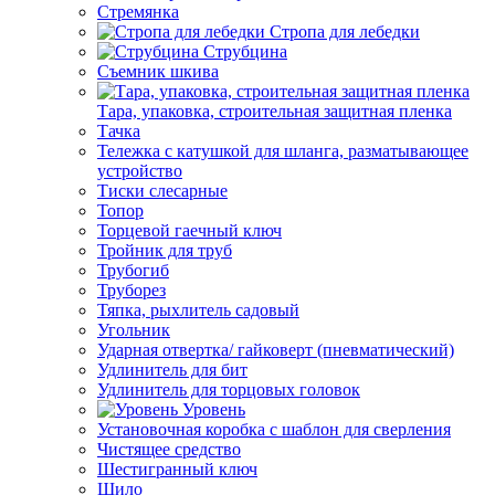
Стремянка
Стропа для лебедки
Струбцина
Съемник шкива
Тара, упаковка, строительная защитная пленка
Тачка
Тележка с катушкой для шланга, разматывающее
устройство
Тиски слесарные
Топор
Торцевой гаечный ключ
Тройник для труб
Трубогиб
Труборез
Тяпка, рыхлитель садовый
Угольник
Ударная отвертка/ гайковерт (пневматический)
Удлинитель для бит
Удлинитель для торцовых головок
Уровень
Установочная коробка с шаблон для сверления
Чистящее средство
Шестигранный ключ
Шило