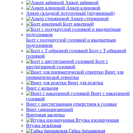
Анкер забивной
Анкер клиновой
Анкер складной потолочный (пружинный)
Анкер стержневой
Болт анкерный
Болт с полукруглой головкой и квадратным
подголовком
Болт с Т-образной
головкой
Болт с
шестигранной головкой
Винт для
пневматической отвертки
Винт для розетки
Винт с кольцом
Винт с накатанной
головкой
Винт с шестигранным отверстием в головке
Винт самонарезающий
Винтовая заклепка
Втулка изолирующая
Втулка резьбовая
Гайка барашковая