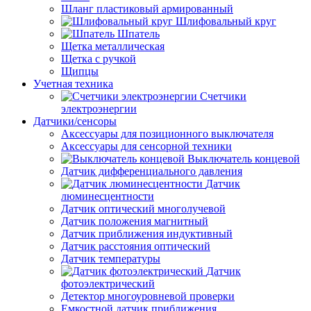
Шланг пластиковый армированный
Шлифовальный круг
Шпатель
Щетка металлическая
Щетка с ручкой
Щипцы
Учетная техника
Счетчики
электроэнергии
Датчики/сенсоры
Аксессуары для позиционного выключателя
Аксессуары для сенсорной техники
Выключатель концевой
Датчик дифференциального давления
Датчик
люминесцентности
Датчик оптический многолучевой
Датчик положения магнитный
Датчик приближения индуктивный
Датчик расстояния оптический
Датчик температуры
Датчик
фотоэлектрический
Детектор многоуровневой проверки
Емкостной датчик приближения