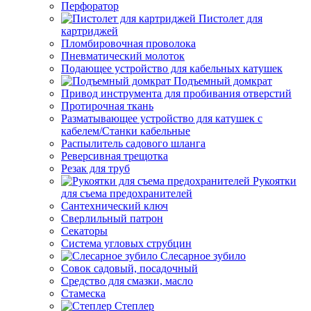
Перфоратор
Пистолет для
картриджей
Пломбировочная проволока
Пневматический молоток
Подающее устройство для кабельных катушек
Подъемный домкрат
Привод инструмента для пробивания отверстий
Протирочная ткань
Разматывающее устройство для катушек с
кабелем/Станки кабельные
Распылитель садового шланга
Реверсивная трещотка
Резак для труб
Рукоятки
для съема предохранителей
Сантехнический ключ
Сверлильный патрон
Секаторы
Система угловых струбцин
Слесарное зубило
Совок садовый, посадочный
Средство для смазки, масло
Стамеска
Степлер