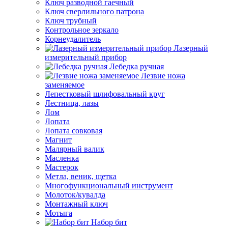
Ключ разводной гаечный
Ключ сверлильного патрона
Ключ трубный
Контрольное зеркало
Корнеудалитель
Лазерный
измерительный прибор
Лебедка ручная
Лезвие ножа
заменяемое
Лепестковый шлифовальный круг
Лестница, лазы
Лом
Лопата
Лопата совковая
Магнит
Малярный валик
Масленка
Мастерок
Метла, веник, щетка
Многофункциональный инструмент
Молоток/кувалда
Монтажный ключ
Мотыга
Набор бит