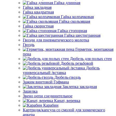
Гайка длинная
Гайка закладная
Гайка квадратная
Гайка колпачковая
Гайка скользящая
Гайка скоростная
Гайка стопорная
Гайка шестигранная
Гвозди для пневматического молотка
Гвоздь
Герметик, монтажная
пена
Дюбель для полых стен
Дюбель резьбовой
Дюбель
универсальный /вставка
Дюбель-гвоздь
Зажим винтовой Гофмана
Заклепка закладная
Защелка
Звено цепи соединительное
Канат, веревка
Карабин
Картридж/капсула со смолой для химического
анкера