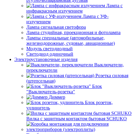
ртутно-вольфрамовая дуговая
Лампа с
инфракрасным излучением
Лампа с УФ-
излучением
Лампа сигнальная светофора
Лампа студийная, проекционная и фотолампа
Лампы специальные (автомобильные,
железнодорожные, судовые, авиационные)
Модуль светодиодный
Светодиод одиночный
Электроустановочные изделия
Выключатели,
переключатели
Розетка силовая
(штепсельная)
Блок
"Выключатель-розетка"
Диммер
Блок розеток,
удлинитель
Вилка с защитным контактом бытовая SCHUKO