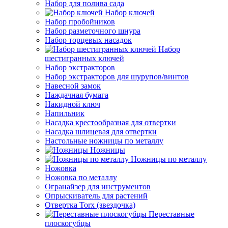
Набор для полива сада
Набор ключей
Набор пробойников
Набор разметочного шнура
Набор торцевых насадок
Набор
шестигранных ключей
Набор экстракторов
Набор экстракторов для шурупов/винтов
Навесной замок
Наждачная бумага
Накидной ключ
Напильник
Насадка крестообразная для отвертки
Насадка шлицевая для отвертки
Настольные ножницы по металлу
Ножницы
Ножницы по металлу
Ножовка
Ножовка по металлу
Огранайзер для инструментов
Опрыскиватель для растений
Отвертка Torx (звездочка)
Переставные
плоскогубцы