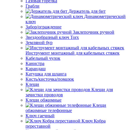
Газовая горелка
Грабли
Держатель для бит
Динамометрический
ключ
Забор/ограждение
Заклепочник ручной
Звездообразный ключ Torx
Земляной бур
Инструмент монтажный для кабельных стяжек
Кабельный чулок
Канистра
Карандаш
Катушка для шланга
Кисть/кисточка/помазок
Клещи
Клещи для
зачистки проводов
Клещи обжимные
Клещи
обжимные телефонные
Ключ гаечный
Ключ Кобра
переставной