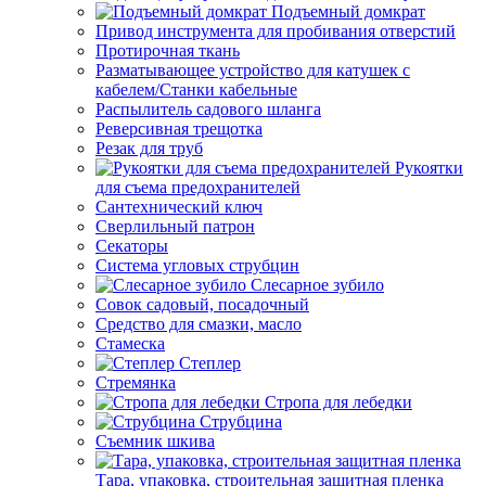
Подъемный домкрат
Привод инструмента для пробивания отверстий
Протирочная ткань
Разматывающее устройство для катушек с
кабелем/Станки кабельные
Распылитель садового шланга
Реверсивная трещотка
Резак для труб
Рукоятки
для съема предохранителей
Сантехнический ключ
Сверлильный патрон
Секаторы
Система угловых струбцин
Слесарное зубило
Совок садовый, посадочный
Средство для смазки, масло
Стамеска
Степлер
Стремянка
Стропа для лебедки
Струбцина
Съемник шкива
Тара, упаковка, строительная защитная пленка