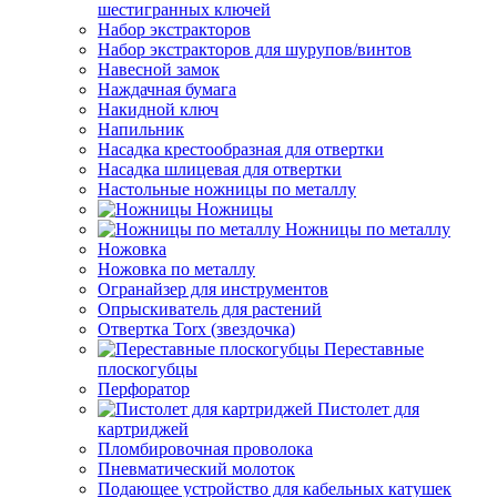
шестигранных ключей
Набор экстракторов
Набор экстракторов для шурупов/винтов
Навесной замок
Наждачная бумага
Накидной ключ
Напильник
Насадка крестообразная для отвертки
Насадка шлицевая для отвертки
Настольные ножницы по металлу
Ножницы
Ножницы по металлу
Ножовка
Ножовка по металлу
Огранайзер для инструментов
Опрыскиватель для растений
Отвертка Torx (звездочка)
Переставные
плоскогубцы
Перфоратор
Пистолет для
картриджей
Пломбировочная проволока
Пневматический молоток
Подающее устройство для кабельных катушек