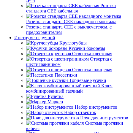
IP44
Розетка
стандарта СЕЕ кабельная
Розетка стандарта СЕЕ накладного монтажа
Розетка стандарта СЕЕ с выключателем, с
предохранителем
Инструмент ручной
Круглогубцы
Кусачки бокорезы
Отвертка крестовая
Отвертка с
шестигранником
Отвертка шлицевая
Пассатижи
Торцевые кусачки
Ключ
комбинированный гаечный
Рулетка
Маркер
Набор инструментов
Набор отверток
Пояс для инструментов
Система протяжки
кабеля