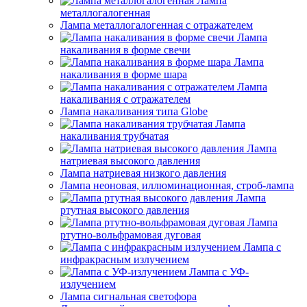
Лампа
металлогалогенная
Лампа металлогалогенная с отражателем
Лампа
накаливания в форме свечи
Лампа
накаливания в форме шара
Лампа
накаливания с отражателем
Лампа накаливания типа Globe
Лампа
накаливания трубчатая
Лампа
натриевая высокого давления
Лампа натриевая низкого давления
Лампа неоновая, иллюминационная, строб-лампа
Лампа
ртутная высокого давления
Лампа
ртутно-вольфрамовая дуговая
Лампа с
инфракрасным излучением
Лампа с УФ-
излучением
Лампа сигнальная светофора