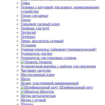
Тачка
Тележка с катушкой для шланга, разматывающее
устройство
Тиски слесарные
Топор
Торцевой гаечный ключ
Тройник для труб
Трубогиб
Труборез
Тяпка, рыхлитель садовый
Угольник
Ударная отвертка/ гайковерт (пневматический)
Удлинитель для бит
Удлинитель для торцовых головок
Уровень
Установочная коробка с шаблон для сверления
Чистящее средство
Шестигранный ключ
Шило
Шланг пластиковый армированный
Шлифовальный круг
Шпатель
Щетка металлическая
Щетка с ручкой
Щипцы