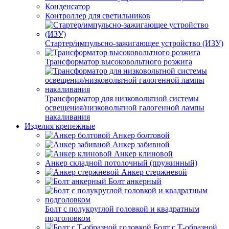
Конденсатор
Контроллер для светильников
Стартер/импульсно-зажигающее устройство (ИЗУ)
Трансформатор высоковольтного розжига
Трансформатор для низковольтной системы
освещения/низковольтной галогенной лампы
накаливания
Изделия крепежные
Анкер болтовой
Анкер забивной
Анкер клиновой
Анкер складной потолочный (пружинный)
Анкер стержневой
Болт анкерный
Болт с полукруглой головкой и квадратным
подголовком
Болт с Т-образной