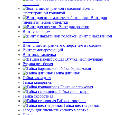
головкой
Болт с
шестигранной головкой
Винт для
пневматической отвертки
Винт для розетки
Винт с кольцом
Винт с накатанной
головкой
Винт с шестигранным отверстием в головке
Винт самонарезающий
Винтовая заклепка
Втулка изолирующая
Втулка резьбовая
Гайка барашковая
Гайка длинная
Гайка закладная
Гайка квадратная
Гайка колпачковая
Гайка скользящая
Гайка скоростная
Гайка стопорная
Гайка шестигранная
Гвозди для пневматического молотка
Гвоздь