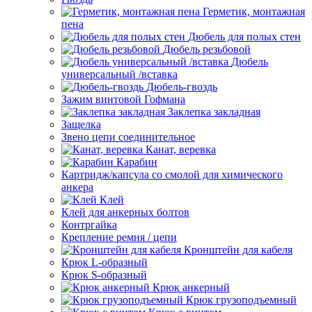
Герметик, монтажная
пена
Дюбель для полых стен
Дюбель резьбовой
Дюбель
универсальный /вставка
Дюбель-гвоздь
Зажим винтовой Гофмана
Заклепка закладная
Защелка
Звено цепи соединительное
Канат, веревка
Карабин
Картридж/капсула со смолой для химического
анкера
Клей
Клей для анкерных болтов
Контргайка
Крепление ремня / цепи
Кронштейн для кабеля
Крюк L-образный
Крюк S-образный
Крюк анкерный
Крюк грузоподъемный