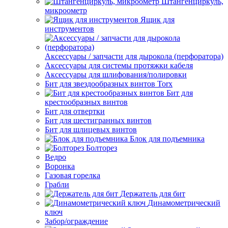
Штангенциркуль,
микроометр
Ящик для
инструментов
Аксессуары / запчасти для дырокола (перфоратора)
Аксессуары для системы протяжки кабеля
Аксессуары для шлифования/полировки
Бит для звездообразных винтов Torx
Бит для
крестообразных винтов
Бит для отвертки
Бит для шестигранных винтов
Бит для шлицевых винтов
Блок для подъемника
Болторез
Ведро
Воронка
Газовая горелка
Грабли
Держатель для бит
Динамометрический
ключ
Забор/ограждение