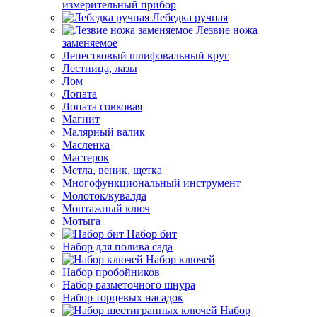
измерительный прибор
Лебедка ручная
Лезвие ножа
заменяемое
Лепестковый шлифовальный круг
Лестница, лазы
Лом
Лопата
Лопата совковая
Магнит
Малярный валик
Масленка
Мастерок
Метла, веник, щетка
Многофункциональный инструмент
Молоток/кувалда
Монтажный ключ
Мотыга
Набор бит
Набор для полива сада
Набор ключей
Набор пробойников
Набор разметочного шнура
Набор торцевых насадок
Набор