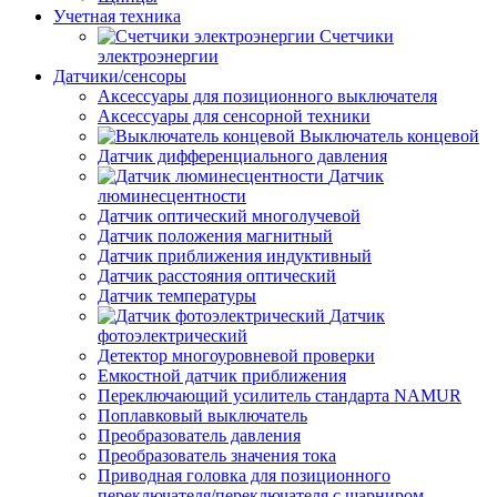
Учетная техника
Счетчики
электроэнергии
Датчики/сенсоры
Аксессуары для позиционного выключателя
Аксессуары для сенсорной техники
Выключатель концевой
Датчик дифференциального давления
Датчик
люминесцентности
Датчик оптический многолучевой
Датчик положения магнитный
Датчик приближения индуктивный
Датчик расстояния оптический
Датчик температуры
Датчик
фотоэлектрический
Детектор многоуровневой проверки
Емкостной датчик приближения
Переключающий усилитель стандарта NAMUR
Поплавковый выключатель
Преобразователь давления
Преобразователь значения тока
Приводная головка для позиционного
переключателя/переключателя с шарниром