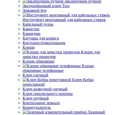
Заклепочник ручной
Звездообразный ключ Torx
Земляной бур
Инструмент монтажный для кабельных стяжек
Кабельный чулок
Канистра
Карандаш
Катушка для шланга
Кисть/кисточка/помазок
Клещи
Клещи для
зачистки проводов
Клещи обжимные
Клещи
обжимные телефонные
Ключ гаечный
Ключ Кобра
переставной
Ключ разводной гаечный
Ключ сверлильного патрона
Ключ трубный
Контрольное зеркало
Корнеудалитель
Лазерный